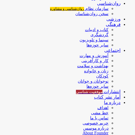
روان‌شناسی
سازمان نظام
روان‌شناسی و مشاوره
سخن روان‌شناسان
ورزشی
فرهنگی
کتاب و ادبیات
گردشگری
سینما و تلویزیون
سایر حوزه‌ها
اجتماعی
آموزش و مهارت
کار و کارآفرینی
بهداشت و سلامت
زنان و خانواده
کودکان
نوجوانان و جوانان
سایر حوزه‌ها
انتشارات
موفقیت‌ شناسی
آمار نشر کتاب
درباره ما
اهداف
خط مشی
تماس با ما
حریم خصوصی
درباره موسس
About Founder