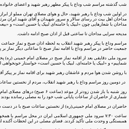
شب گذشته مراسم شب وداع با پیکر مطهر رهبر شهید و اعضای خانواده 
در اولین شب وداع با رهبر شهید، حال و هوای مصلای تهران مملو از ابراز
مداحان اهل بیت در رسای سالار و سرور شهیدان و آقای شهید ایران مرثی
مداحان با شعارهایی چون «لبیک یا خامنه‌ای لبیک یا حسین است» و «بیع
مدیحه سرایی مداحان تا ساعتی قبل از اذان صبح ادامه داشت.
مراسم وداع با پیکر رهبر شهید انقلاب به لحظه اذان صبح و نماز جماعت 
جمعیت حاضر در مراسم وداع با اقامه نماز صبح تا ساعاتی دیگر نماز بر پی
سرود ملی دقایقی بعد از اقامه نماز صبح در مصلای امام خمینی (ره) پ
شماییم» و «لبیک یا خامنه‌ای، لبیک یا حسین است» خواستار خونخواهی از
با روشن شدن هوا مردم و عاشقان رهبر شهید برای اقامه نماز بر پیکر آق
در دومین روز مراسم وداع با رهبر شهید انقلاب، مردم از نخستین ساعات با
روز شنبه با باز شدن زودتر از 
شماری از حاضران از ساعات پایانی شب خود را به مصلی رسانده بودند 
حاضران در مصلای امام خمینی(ره) از نخستین ساعات صبح با در دست داشتن
ساعت ۷:۳۰ سرود ملی جمهوری اسلامی ایران در محل مراسم با ه
همبستگی و وحدت ملی تأکید کردند. فضای مصلی در این لحظات آکنده ا