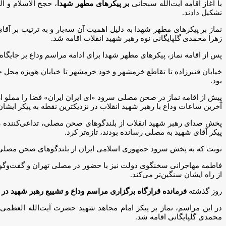
با آغاز اقامه آیت‌الله سبحانی
بر پیکرهای مطهر شهدا
، حجج الاسلام و 
تشکیل دادند.
نماز بر پیکرهای مطهر شهدا به دلیل اهمیت آن سه‌بار و به ترتیب بر آ
زهرا محمدی گلپایگانی نوه رهبر شهید انقلاب اقامه شد.
پس از اقامه نماز، پیکرهای مطهر شهدا برای ادامه مراسم وداع بر جایگ
خیابان قنبرزاده تا تقاطع خرمشهر و خود خرمشهر تا خیابان هویزه محل ح
بود.
پیش از اقامه نماز در صحن مصلی سرود «ای ایران ایران» فضا را مملو 
آخرین ساعات وداع با رهبر شهید انقلاب در نزدیکترین نقطه به پیکر ایشا
پخش صدای رهبر شهید انقلاب از بلندگوهای صحن مصلی، تداعی‌کننده رو
پیکر آقای شهید به مصلی رسانده بودند، تازه‌تر کرد.
نوبت که به پخش سرود جمهوری اسلامی ایران از بلندگوهای صحن مصلی ر
فاطمه مهاجرانی سخنگوی دولت نیز با حضور در مصلی تهران و گفت‌وگو با 
از راه ایشان سنگین‌تر می‌کند.
روز گذشته
فرمانده قرارگاه برگزاری مراسم وداع و تشییع رهبر شهید در 
در این مراسم، نماز بر پیکر امام مجاهد شهید حضرت آیت‌الله العظمی 
محمدی گلپایگانی اقامه شد.