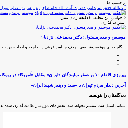
برچسب ها
آیت‌الله جعفر سبحانی
حضرت آیت الله خامنه ای
رهبر شهید
مصلی تهران
موسس و مدیرمسئول:
0
خواندن این مطلب 6 دقیقه زمان میبرد
اشتراک گذاری
چاپ
فیس
توئیتر
واتس
تلگرام
لینکدین
اشتراک
(X)
آپ
بوک
گذاری
موسس و مدیرمسئول: دکتر محمدعلی نژادیان
از
طریق
ایمیل
پایگاه خبری موفقیت‌شناسی | هدف ما امیدآفرینی در جامعه و ایجاد حس خو
وبسایت
لینکدین
اینستاگرام
پیروزی
پیروزی قاطع ۱۰ بر صفر نمایندگان «ایران» مقابل «آمریکا» در ربوکاپ ۲۰۲۶
قاطع
۱۰
آخرین
آخرین دیدار مردم تهران با «سید و رهبر شهید ایران»
بر
دیدار
صفر
مردم
دیدگاهتان را بنویسید
نمایندگان
تهران
«ایران»
با
نشانی ایمیل شما منتشر نخواهد شد.
بخش‌های موردنیاز علامت‌گذاری شده‌اند
مقابل
«سید
«آمریکا»
و
در
رهبر
ربوکاپ
شهید
۲۰۲۶