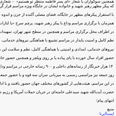
همچنین سوگواران با شعار «ای پسر فاطمه منتظر تو هستیم» – شعاری که د
که پیکر مطهر رهبر شهید و خانواده ایشان در جایگاه ویژه مراسم قرار گ
با استقرار پیکرهای مطهر در جایگاه، فضای مصلی آکنده از حزن و اندوه ش
همزمان با برگزاری مراسم وداع با پیکر رهبر شهید، پرچم سرخ «یا لثارات 
در اطراف محل برگزاری مراسم و همچنین در سطح شهر تهران، تمهیدات 
نظم کامل و امنیت پایدار در مراسم تشییع با هماهنگی نیروهای خدماتی، 
نیروهای خدماتی، امدادی و امنیتی با هماهنگی کامل، نظم و سلامت این مر
حضور افراد سال خورده با پای پیاده یا بر روی ویلچر و همچنین حضور خا
۱۴ هزار خبرنگار از رسانه‌های داخلی و ۹۰۰ رسانه خارجی در مراسم وداع با رهبر شهید انقلاب حضور دارند. خبرنگاران خارجی از حضور بی‌نظیر مردم و ارادت عمیق آنان به رهبر شهید، ابراز شگفتی کردند.
روز جمعه نیز مراسمی رسمی به میزبانی سران سه قوه و با حضور جمعی 
در این مراسم، هیئت‌هایی از کشورهای مختلف جهان حضور یافتند و با ادای
حضرت آیت‌الله شهید سیدعلی خامنه‌ای در جریان حملات آمریکا و رژیم صهیونیستی، ۹ اسفند ۱۴۰۴ در نخست
انتهای پیام/
منبع
ایسنا
ایرنا