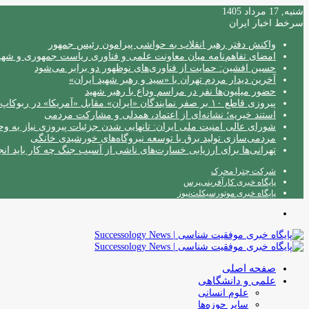
شنبه, 17 مرداد 1405
سرخط اخبار ایران
واکنش دفتر رهبر انقلاب به حواشی پیرامون رئیس جمهور
امضای تفاهم‌نامه میان معاونت علمی و فناوری ریاست جمهوری و شهردا
حسین افشین: حمایت از فناوری‌های نوظهور دو برابر می‌شود
آخرین دیدار مردم تهران با «سید و رهبر شهید ایران»
حضور میلیون‌ها نفر در مراسم وداع با رهبر شهید
پیروزی قاطع ۱۰ بر صفر نمایندگان «ایران» مقابل «آمریکا» در ربوکاپ ۲۰۲۶
استند خیریه؛ نشانه‌ای از اعتماد، همدلی و مشارکت مردمی
شورای عالی امنیت ملی ایران: تانهایی شدن جزئیات پیروزی نیاز به و
مردمی‌سازی تولید برق با توسعه نیروگاه‌های خورشیدی خانگی
تهرانی‌ها برای ارزیابی خسارت‌های ناشی از آسیب جنگ چه کار باید انج
شرکت چترا محرک
پایگاه خبری کارآفرینی‌پرس
پایگاه خبری موتورسیکلت‌نیوز
منو
صفحه اصلی
علمی و دانشگاهی
علوم انسانی
سایر حوزه‌ها