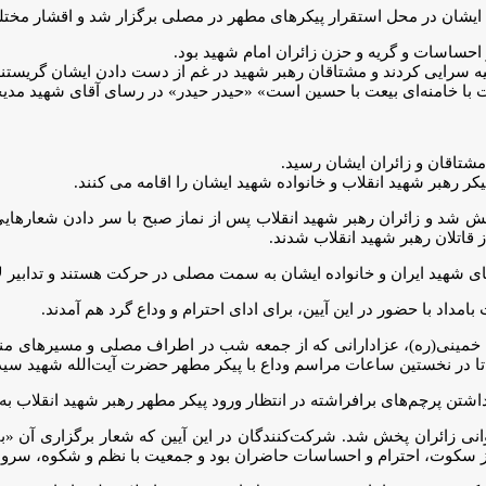
ایشان در محل استقرار پیکرهای مطهر در مصلی برگزار شد و اقشار مخت
 احساسات و گریه و حزن زائران امام شهید بود.
ه سرایی کردند و مشتاقان رهبر شهید در غم از دست دادن ایشان گریستند
ت با خامنه‌ای بیعت با حسین است» «حیدر حیدر» در رسای آقای شهید مدی
مشتاقان و زائران ایشان رسید.
کر رهبر شهید انقلاب و خانواده شهید ایشان را اقامه می کنند.
خش شد و زائران رهبر شهید انقلاب پس از نماز صبح با سر دادن شعارهایی
 قاتلان رهبر شهید انقلاب شدند.
ای شهید ایران و خانواده ایشان به سمت مصلی در حرکت هستند و تدابیر لا
مداد با حضور در این آیین، برای ادای احترام و وداع گرد هم آمدند.
موعد (ساعت ۶ صبح) درهای مصلای امام خمینی(ره)، عزادارانی که از جمعه شب در اطراف مصل
تا در نخستین ساعات مراسم وداع با پیکر مطهر حضرت آیت‌الله شهید سید
 پرچم‌های برافراشته در انتظار ورود پیکر مطهر رهبر شهید انقلاب به ج
مخوانی زائران پخش شد. شرکت‌کنندگان در این آیین که شعار برگزاری آن «ب
ز سکوت، احترام و احساسات حاضران بود و جمعیت با نظم و شکوه، سرود