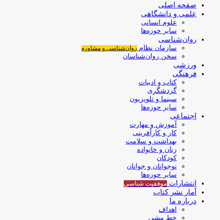
صفحه اصلی
علمی و دانشگاهی
علوم انسانی
سایر حوزه‌ها
روان‌شناسی
سازمان نظام
روان‌شناسی و مشاوره
سخن روان‌شناسان
ورزشی
فرهنگی
کتاب و ادبیات
گردشگری
سینما و تلویزیون
سایر حوزه‌ها
اجتماعی
آموزش و مهارت
کار و کارآفرینی
بهداشت و سلامت
زنان و خانواده
کودکان
نوجوانان و جوانان
سایر حوزه‌ها
انتشارات
موفقیت‌ شناسی
آمار نشر کتاب
درباره ما
اهداف
خط مشی