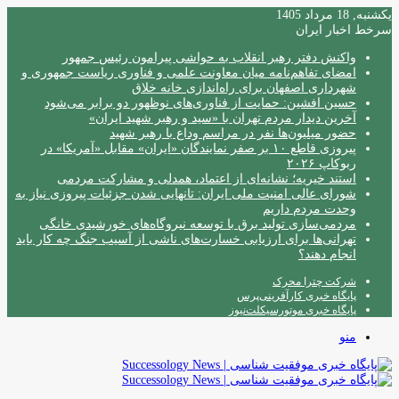
یکشنبه, 18 مرداد 1405
سرخط اخبار ایران
واکنش دفتر رهبر انقلاب به حواشی پیرامون رئیس جمهور
امضای تفاهم‌نامه میان معاونت علمی و فناوری ریاست جمهوری و
شهرداری اصفهان برای راه‌اندازی خانه خلاق
حسین افشین: حمایت از فناوری‌های نوظهور دو برابر می‌شود
آخرین دیدار مردم تهران با «سید و رهبر شهید ایران»
حضور میلیون‌ها نفر در مراسم وداع با رهبر شهید
پیروزی قاطع ۱۰ بر صفر نمایندگان «ایران» مقابل «آمریکا» در
ربوکاپ ۲۰۲۶
استند خیریه؛ نشانه‌ای از اعتماد، همدلی و مشارکت مردمی
شورای عالی امنیت ملی ایران: تانهایی شدن جزئیات پیروزی نیاز به
وحدت مردم داریم
مردمی‌سازی تولید برق با توسعه نیروگاه‌های خورشیدی خانگی
تهرانی‌ها برای ارزیابی خسارت‌های ناشی از آسیب جنگ چه کار باید
انجام دهند؟
شرکت چترا محرک
پایگاه خبری کارآفرینی‌پرس
پایگاه خبری موتورسیکلت‌نیوز
منو