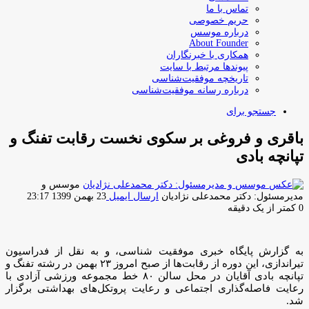
تماس با ما
حریم خصوصی
درباره موسس
About Founder
همکاری با خبرنگاران
پیوندها مرتبط با سایت
تاریخچه موفقیت‌شناسی
درباره رسانه موفقیت‌شناسی
جستجو برای
باقری و فروغی بر سکوی نخست رقابت تفنگ و
تپانچه بادی
موسس و
مدیرمسئول: دکتر محمدعلی نژادیان
ارسال ایمیل
23 بهمن 1399 23:17
0
کمتر از یک دقیقه
به گزارش پایگاه خبری موفقیت شناسی، و به نقل از فدراسیون
تیراندازی، این دوره از رقابت‌ها از صبح امروز ۲۳ بهمن در رشته تفنگ و
تپانچه بادی آقایان در محل سالن ۸۰ خط مجموعه ورزشی آزادی با
رعایت فاصله‌گذاری اجتماعی و رعایت پروتکل‌های بهداشتی برگزار
شد.