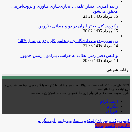
رحیم امیری: اقتدار علمی با تجاری‌سازی فناوری و ثروت‌آفرینی
محقق می‌شود
16 مرداد 1405 21:21
رکوردشکنی دختر ایران در دو و میدانی بلاروس
15 مرداد 1405 20:02
بررسی وضعیت دانشگاه جامع علمی کاربردی در سال 1405
14 مرداد 1405 21:35
واکنش دفتر رهبر انقلاب به حواشی پیرامون رئیس جمهور
13 مرداد 1405 20:06
اوقات شرعی
All Rights Reserved, © Copyright 2021 | نشر مطالب با ذکر نام پایگاه خبری موفقیت‌شناسی و
درج لینک خبر بلامانع است
طراح سایت: محمدعلی نژادیان | روابط عمومی: successology@yahoo.com
اینستاگرام
تلگرام
خوراک
فیس بوک
توئیتر (X)
لینکدین
اسکایپ
واتس آپ
تلگرام
دکمه بازگشت به بالا