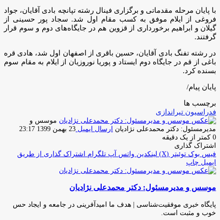
با پایان مرحله مقدماتی و برگزاری فینال رشته تپانچه بادی آقایان، جواد
فروغی از ایلام موفق به کسب مقام اول شد. سجاد پور حسینی از
گیلان و ابراهیم برخورداری از قزوین هم در جایگاه‌های دوم و سوم قرار
گرفتند.
در رشته تفنگ بادی آقایان، حسین باقری از اصفهان اول شد، هادی قره
باغی از قم در جایگاه دوم ایستاد و پوریا نوروزیان از ایلام به مقام سوم
بسنده کرد.
پایان پیام/
برچسب ها
فدراسیون تیراندازی
موسس و
مدیرمسئول: دکتر محمدعلی نژادیان
ارسال ایمیل
23 بهمن 1399 23:17
0
کمتر از یک دقیقه
اشتراک گذاری
فیس بوک
توئیتر (X)
لینکدین
واتس آپ
تلگرام
اشتراک گذاری از طریق
ایمیل
چاپ
موسس و مدیرمسئول: دکتر محمدعلی نژادیان
پایگاه خبری موفقیت‌شناسی | هدف ما امیدآفرینی در جامعه و ایجاد حس
خوب و مثبت است.