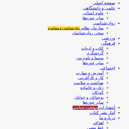
صفحه اصلی
علمی و دانشگاهی
علوم انسانی
سایر حوزه‌ها
روان‌شناسی
سازمان نظام
روان‌شناسی و مشاوره
سخن روان‌شناسان
ورزشی
فرهنگی
کتاب و ادبیات
گردشگری
سینما و تلویزیون
سایر حوزه‌ها
اجتماعی
آموزش و مهارت
کار و کارآفرینی
بهداشت و سلامت
زنان و خانواده
کودکان
نوجوانان و جوانان
سایر حوزه‌ها
انتشارات
موفقیت‌ شناسی
آمار نشر کتاب
درباره ما
اهداف
خط مشی