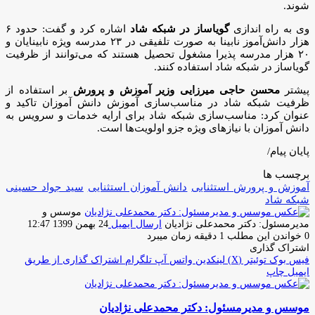
شوند.
وی به راه اندازی
گویاساز در شبکه شاد
اشاره کرد و گفت: حدود ۶
هزار دانش‌آموز نابینا به صورت تلفیقی در ۲۳ مدرسه ویژه نابینایان و
۲۰ هزار مدرسه پذیرا مشغول تحصیل هستند که می‌توانند از ظرفیت
گویاساز در شبکه شاد استفاده کنند.
پیشتر
محسن حاجی میرزایی وزیر آموزش و پرورش
بر استفاده از
ظرفیت شبکه شاد در مناسب‌سازی آموزش دانش آموزان تاکید و
عنوان کرد: مناسب‌سازی شبکه شاد برای ارایه خدمات و سرویس به
دانش آموزان با نیازهای ویژه جزو اولویت‌ها است.
پایان پیام/
برچسب ها
آموزش و پرورش استثنایی
دانش آموزان استثنایی
سید جواد حسینی
شبکه شاد
موسس و
مدیرمسئول: دکتر محمدعلی نژادیان
ارسال ایمیل
24 بهمن 1399 12:47
0
خواندن این مطلب 1 دقیقه زمان میبرد
اشتراک گذاری
فیس بوک
توئیتر (X)
لینکدین
واتس آپ
تلگرام
اشتراک گذاری از طریق
ایمیل
چاپ
موسس و مدیرمسئول: دکتر محمدعلی نژادیان