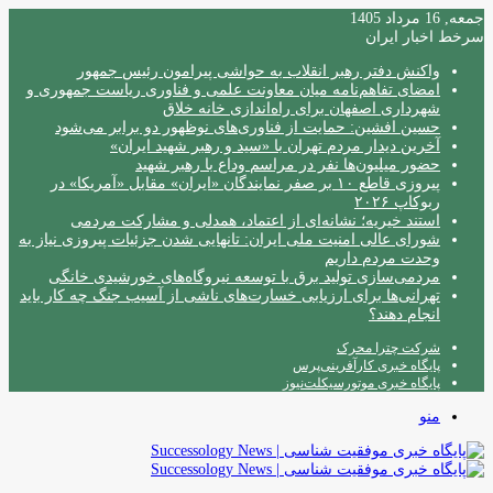
جمعه, 16 مرداد 1405
سرخط اخبار ایران
واکنش دفتر رهبر انقلاب به حواشی پیرامون رئیس جمهور
امضای تفاهم‌نامه میان معاونت علمی و فناوری ریاست جمهوری و
شهرداری اصفهان برای راه‌اندازی خانه خلاق
حسین افشین: حمایت از فناوری‌های نوظهور دو برابر می‌شود
آخرین دیدار مردم تهران با «سید و رهبر شهید ایران»
حضور میلیون‌ها نفر در مراسم وداع با رهبر شهید
پیروزی قاطع ۱۰ بر صفر نمایندگان «ایران» مقابل «آمریکا» در
ربوکاپ ۲۰۲۶
استند خیریه؛ نشانه‌ای از اعتماد، همدلی و مشارکت مردمی
شورای عالی امنیت ملی ایران: تانهایی شدن جزئیات پیروزی نیاز به
وحدت مردم داریم
مردمی‌سازی تولید برق با توسعه نیروگاه‌های خورشیدی خانگی
تهرانی‌ها برای ارزیابی خسارت‌های ناشی از آسیب جنگ چه کار باید
انجام دهند؟
شرکت چترا محرک
پایگاه خبری کارآفرینی‌پرس
پایگاه خبری موتورسیکلت‌نیوز
منو