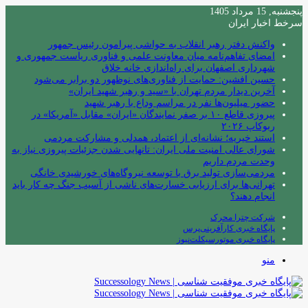
پنجشنبه, 15 مرداد 1405
سرخط اخبار ایران
واکنش دفتر رهبر انقلاب به حواشی پیرامون رئیس جمهور
امضای تفاهم‌نامه میان معاونت علمی و فناوری ریاست جمهوری و
شهرداری اصفهان برای راه‌اندازی خانه خلاق
حسین افشین: حمایت از فناوری‌های نوظهور دو برابر می‌شود
آخرین دیدار مردم تهران با «سید و رهبر شهید ایران»
حضور میلیون‌ها نفر در مراسم وداع با رهبر شهید
پیروزی قاطع ۱۰ بر صفر نمایندگان «ایران» مقابل «آمریکا» در
ربوکاپ ۲۰۲۶
استند خیریه؛ نشانه‌ای از اعتماد، همدلی و مشارکت مردمی
شورای عالی امنیت ملی ایران: تانهایی شدن جزئیات پیروزی نیاز به
وحدت مردم داریم
مردمی‌سازی تولید برق با توسعه نیروگاه‌های خورشیدی خانگی
تهرانی‌ها برای ارزیابی خسارت‌های ناشی از آسیب جنگ چه کار باید
انجام دهند؟
شرکت چترا محرک
پایگاه خبری کارآفرینی‌پرس
پایگاه خبری موتورسیکلت‌نیوز
منو