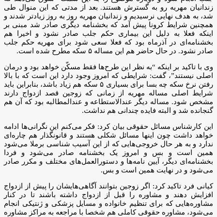
زندانیان مهریه رو به گسترش هستند. بعد از مدتی که این منوال طی
شد، به هدف نهایی نرسیدیم و زندانیان مهریه روز به روز زیادتر شدند و
همچنین شرایط کرونا پیش آمد که بخشنامه دیگری صادر شد مبنی بر
اینکه فعلا به دلیل این بیماری حکم جلب صادر نشود و اخیرا هم
بخشنامه‌ای در آذرماه بود که فعلا سعی شود برای مهریه حکم جلب
صادر نشود. در حال حاضر هم این مساله ۵ سکه مطرح شده است.
وی با تاکید بر اینکه “به نظر این طرح‌ها فقط مسکّن خواهد بود و درمان
اصلی نیستند”، گفت: شرایطی که امروز وجود دارد این است که با بالا
رفتن نرخ سکه چه بسا برای بسیاری ۵ سکه هم زیاد باشد، بنابراین باید
شرایط اصلی مساله مهریه از زمانی که زوجین قصد ازدواج دارند
مشخص شود. مساله دیگر عندالاستطاعه و عندالمطالبه بود که آن هم
گنجانده شد و البته فایده چندانی هم نداشت.
این کارشناس مسائل حقوقی بیان کرد: فکر می‌کنم این نگرانی‌ها ادامه
خواهد داشت چون اینها مسائل شکلی هستند و قانونگذار هم چاره‌ای
ندارد و به هر حال خروجی‌هایی که از این آسیب شناسی برملا می‌شود
همین است و بس و امروز یک بخشنامه صادر می‌شود و فردا
بخشنامه‌ای دیگر، آیین‌ نامه‌ها و دستورالعمل‌های مختلف و مکرر صادر
می‌شود و در نهایت همین است و بس.
کیانی فرد تاکید کرد: اگر زوجین بتوانند آگاهی‌هایشان را پیش از ازدواج
افزایش دهند و مشاوره را قبل از ازدواج داشته باشند تا در کنار
مشاوره‌هایی که برای تنظیم خانواده و مسایل پزشکی و ژنتیکی انجام
می‌شود، مشاوره حقوقی کاملی هم شخصا با مراجعه به مراکز مشاوره