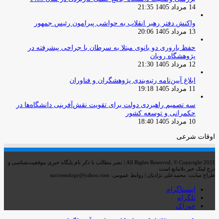
14 مرداد 1405 21:35
واکنش دفتر رهبر انقلاب به حواشی پیرامون رئیس جمهور
13 مرداد 1405 20:06
حفظ باروری دو بانوی مبتلا به سرطان با جراحی پیشرفته در
پژوهشگاه رویان
12 مرداد 1405 21:30
ابلاغ آیین‌نامه رتبه‌بندی پژوهشگران و فناوران
11 مرداد 1405 19:18
سه تصمیم راهبردی دولت برای تقویت نقش‌آفرینی دانشگاه‌ها در
حکمرانی و توسعه کشور
10 مرداد 1405 18:40
اوقات شرعی
All Rights Reserved, © Copyright 2021 | نشر مطالب با ذکر نام پایگاه خبری موفقیت‌شناسی و
درج لینک خبر بلامانع است
طراح سایت: محمدعلی نژادیان | روابط عمومی: successology@yahoo.com
اینستاگرام
تلگرام
خوراک