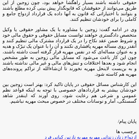
حقوقی داشته باشند بسیار راهگشا خواهد بود، چون زوجین از این
طریق می‌توانند از حقوقشان که قانونگذار پیش بینی کرده مطلع باشند
و بتوانند با اختیاراتی که قانون به آنها داده یک قرارداد ازدواج جامع و
کاملی را برای خودشان تنظیم کنند.
وی در ادامه گفت: زوجین با مشاوره با یک مشاور حقوقی یا وکیل
متخصص دادگستری خواهند توانست مسایل حقوقی و حقوق مالی خود
و شروط ضمن عقد نکاح را در یک قرارداد مشترک مالی تنظیم کنند و
آنقدر روی مساله مهریه پافشاری نکنند و آن را با عنوان یک تبرّک و هدیه
و به عنوان مساله‌ای که در نفس مهریه قرار گرفته است داشته باشند،
چون این کار باعث می‌شود که مسایل مالی زوجین به طور مشخص
انجام شود و بعدها اختلافات و تنش‌های مالی و غیر مالی نداشته باشند
و به بن‌بست لاینحل مهریه نخورند تا ان‌شاءالله از تراکم پرونده‌های
مهریه هم کاسته شود.
این کارشناس مسائل حقوقی در پایان تاکید کرد: بهتر است زوجین بین
خودشان بیشتر به قراردادهای خصوصی با توجه به اینکه قواعد نظم
عمومی و شرعی هم رعایت شود، روی آورند که اینقدر شاهد
گسستگی، آمار و نوسانات مختلف در خصوص مبحث مهریه نباشیم.
پایان پیام/
برچسب ها
ازدواج
زنان
زندانی مهریه
مهریه
نازنین کیانی فرد