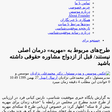
تماس با ما
حریم خصوصی
درباره موسس
About Founder
همکاری با خبرنگاران
پیوندها مرتبط با سایت
تاریخچه موفقیت‌شناسی
درباره رسانه موفقیت‌شناسی
جستجو برای
طرح‌های مربوط به «مهریه» درمان اصلی
نیستند/ قبل از ازدواج مشاوره حقوقی داشته
باشید
موسس و
مدیرمسئول: دکتر محمدعلی نژادیان
ارسال ایمیل
27 بهمن 1399 10:49
0
خواندن این مطلب 4 دقیقه زمان میبرد
به گزارش پایگاه خبری موفقیت شناسی، نازنین کیانی فرد در ارزیابی
از طرح جدید مطرح در مجلس در رابطه با “حذف زندان برای مهریه
بیش از ۵ سکه” اظهار کرد: در خصوص ارزیابی طرح ۵ سکه‌ای مهریه
جهت جلب و بازداشت و طرح‌های مشابه این طرح که هر چند وقت یک