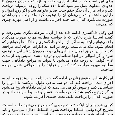
برای این است که از نظر اجرایی، جلب و بازداشت کردن مدیون تا
حدودی متفاوت عمل می‌شود که تا ۱۱۰ سکه را زوجه می‌تواند دریافت
کند و برای مازاد آن دیگر حکم جلب صادر نخواهد شد و اگر زوج اموال و
دارایی داشته باشد می‌توان آن را توقیف کرد والا جلب و بازداشتی
صورت نمی‌گیرد که آن هم جنبه اجرایی داشت و از اصل مهریه چیزی
کم نمی‌شد.‌
این وکیل دادگستری ادامه داد: بعد از آن تا مرحله دیگری پیش رفت و
گفتند اساسا طرح دعاوی که با خواسته مطالبه مهریه صورت می‌گیرد
را نمی‌توانیم ابتدا به ساکن از مراجع دادگستری و دادگاه‌ها بخواهیم که
انجام شود، بلکه می‌بایست زوجه در ابتدا به ادارات اجرای ثبت مراجعه
کند و از آن طریق اموال و دارایی‌های زوج (مدیون) شناسایی و توقیف
شود و اگر اموالی در آنجا شناسایی و توقیف نشد، سپس بعد از مدت
لازم گواهی به زوجه داده می‌شود تا بتواند به مراجع دادگاهی جهت
مطالبه مهریه مراجعه کند که این فرآیند را با طولانی شدن مواجه
ساخت.
این کارشناس حقوق زنان در ادامه گفت: در ادامه این روند زوجه باید به
اجرای ثبت مراجعه کند که دو سه ماهی طول می‌کشد تا اموال را
شناسایی کنند و سپس گواهی می‌دهند که فرآیند دادگاه شروع می‌شود
و اگر زوج محکوم شد که درخواست اعسار و تقسیط خواهد داد و در
صورتی که آن را پرداخت نکند، بحث جدیدی آغاز می‌شود.
کیانی فرد با بیان اینکه “بحث جدیدی که مطرح می‌شود جلب است”،
تصریح کرد: وقتی اقساط پرداخت نشود، اقساط «حال» می‌شود و باید
جلب انجام شود و دوباره موضوع را به این سمت سوق می‌دهد که