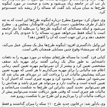
بار تب آن در جامعه زیاد می‌شود و بحث و صحبت در مورد اینگونه
طرح‌ها به میان می‌آید باید گفت که مساله را از ریشه باید جست‌وجو
کرد.
وی عنوان کرد: موضوع مطرح درباره اینگونه طرح‌ها این است که به چه
دلیل از طرف مخاطبین، دست اندرکاران، قانونگذار، مجلس و… مطرح
می‌شود و اینکه مساله‌ای که اینگونه طرح‌ها را می‌طلبد آیا نیاز جامعه
است یا اینکه فقط می‌خواهد صورت مساله را تا حدودی پاک کرده و
تخفیف دهد و در این جهت است که آن را کاهش دهد؟
این وکیل دادگستری افزود: اینگونه طرح‌ها مثل یک مسکن عمل می‌کند،
چرا که سرمنشاء وقوع چنین مسایلی همچنان باقی است.
کیانی فرد گفت: ما مساله طرح‌های مشابه در مورد مهریه را به دفعات
داشته‌ایم. به طور مثال یک زمانی گفتند برای مهریه باید سقف
مشخصی تعیین کرد و بیشتر از آن نمی‌توانیم مهریه تعیین کنیم، زمانی
اعلام شد مالیاتی را برای مهریه می‌گذاریم تا هر کسی که مهریه تعیین
می‌کند پیشاپیش مالیات آن را پرداخت کند. در دوره‌ای هم بیان شد که
نمی‌شود این سقف را محدود کرد و مهریه چیزی است که اختیار آن با
تعیین کننده است و مالیت دارد و می‌تواند هر چیزی باشد و تعدادش را
هم نمی‌توانیم تحدید کنیم، بنابراین این طرح‌ها به شکست می‌انجامد و
مالیات هم چیزی است که وقتی هنوز دریافت نشده نمی‌توانیم پیش از
دریافت مالیات آن را بپردازیم و این طرح نیز با شکست روبرو شد.
وی یادآور شد: در قانون جدید طرح‌ ۱۱۰ سکه را میزان گذاشتند و فقط