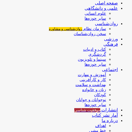
صفحه اصلی
علمی و دانشگاهی
علوم انسانی
سایر حوزه‌ها
روان‌شناسی
سازمان نظام
روان‌شناسی و مشاوره
سخن روان‌شناسان
ورزشی
فرهنگی
کتاب و ادبیات
گردشگری
سینما و تلویزیون
سایر حوزه‌ها
اجتماعی
آموزش و مهارت
کار و کارآفرینی
بهداشت و سلامت
زنان و خانواده
کودکان
نوجوانان و جوانان
سایر حوزه‌ها
انتشارات
موفقیت‌ شناسی
آمار نشر کتاب
درباره ما
اهداف
خط مشی