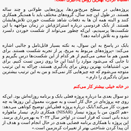
پروژه‌هایی در سطح مریخ‌نوردها، پروژه‌هایی طولانی و چند ساله
هستند. در طول این چند سال، گروه‌های مختلف باید با همدیگر همکاری
کنند و البته همه‌ آن ها به دفعات شاهد شکست خوردن تلاش‌هایشان
هستند. از بابک فردوسی درباره استراتژی‌اش در زمان مواجهه با این
شکست‌ها پرسیدیم، این‌که چطور می‌تواند از شکست خوردن دلسرد
نشود و به تلاش ادامه دهد؟
بابک در پاسخ به این سوال، به نکته‌ بسیار قابل‌تامل و جالبی اشاره
می‌کند: «پروژه‌های مربوط به مریخ، پر از تجربه شکست هستند. برای
همین هم ما سعی می‌کنیم از هر کدام از این شکست‌ها درس بگیریم و
تا جایی که می‌شود موارد را ابتدا این جا روی زمین تست کنیم. برای
من، اشتباهات بهترین روش برای یادگیری هستند، چراکه به این ترتیب
متوجه می‌شوم که چه چیزهایی کار نمی‌کند و من به این ترتیب بیشترین
میزان یادگیری را دارم.»
در خانه خیلی بیشتر کار می‌کنم
دو سوال بعدی ما درباره پروژه فعلی بابک و برنامه روزانه‌اش بود. این‌که
روی چه پروژه‌ای در حال کار است و به صورت معمول این روزها به چه
صورت کار می‌کند؟بابک درباره پروژه فعلی‌اش توضیح کوتاهی می‌دهد:
«هم اکنون من با پروژه نیسار (NISAR) همکاری دارم. نیسار ماهواره
دیده بانی است که قرار است در اواخر سال ۲۰۲۲ به بهره‌برداری برسد.
این پروژه با همکاری برنامه فضایی هندی در حال انجام است و هدف از
آن پیدا کردن شناختی بهتر از تغییرات کره‌زمین است.»