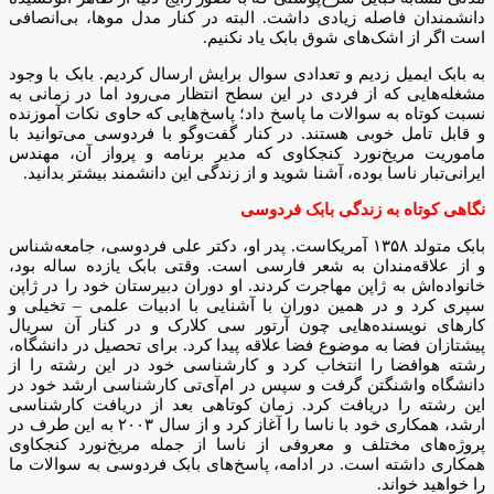
دانشمندان فاصله زیادی داشت. البته در کنار مدل موها، بی‌انصافی
است اگر از اشک‌های شوق بابک یاد نکنیم.
به بابک ایمیل زدیم و تعدادی سوال برایش ارسال کردیم. بابک با وجود
مشغله‌هایی که از فردی در این سطح انتظار می‌رود اما در زمانی به
نسبت کوتاه به سوالات ما پاسخ داد؛ پاسخ‌هایی که حاوی نکات آموزنده
و قابل تامل خوبی هستند. در کنار گفت‌وگو با فردوسی می‌توانید با
ماموریت مریخ‌نورد کنجکاوی که مدیر برنامه و پرواز آن، مهندس
ایرانی‌تبار ناسا بوده، آشنا شوید و از زندگی این دانشمند بیشتر بدانید.
نگاهی کوتاه به زندگی بابک فردوسی
بابک متولد ۱۳۵۸ آمریکاست. پدر او، دکتر علی فردوسی، جامعه‌شناس
و از علاقه‌مندان به شعر فارسی است. وقتی بابک یازده ساله بود،
خانواده‌اش به ژاپن مهاجرت کردند. او دوران دبیرستان خود را در ژاپن
سپری کرد و در همین دوران با آشنایی با ادبیات علمی – تخیلی و
کارهای نویسنده‌هایی چون آرتور سی کلارک و در کنار آن سریال
پیشتازان فضا به موضوع فضا علاقه پیدا کرد. برای تحصیل در دانشگاه،
رشته هوافضا را انتخاب کرد و کارشناسی خود در این رشته را از
دانشگاه واشنگتن گرفت و سپس در ام‌آی‌تی کارشناسی ارشد خود در
این رشته را دریافت کرد. زمان کوتاهی بعد از دریافت کارشناسی
ارشد، همکاری خود با ناسا را آغاز کرد و از سال ۲۰۰۳ به این طرف در
پروژه‌های مختلف و معروفی از ناسا از جمله مریخ‌نورد کنجکاوی
همکاری داشته است. در ادامه، پاسخ‌های بابک فردوسی به سوالات ما
را خواهید خواند.