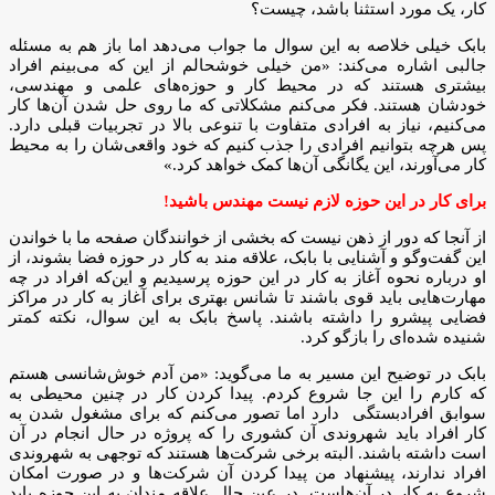
کار، یک مورد استثنا باشد، چیست؟
بابک خیلی خلاصه به این سوال ما جواب می‌دهد اما باز هم به مسئله
جالبی اشاره می‌کند: «من خیلی خوشحالم از این که می‌بینم افراد
بیشتری هستند که در محیط کار و حوزه‌های علمی و مهندسی،
خودشان هستند. فکر می‌کنم مشکلاتی که ما روی حل شدن آن‌ها کار
می‌کنیم، نیاز به افرادی متفاوت با تنوعی بالا در تجربیات قبلی دارد.
پس هرچه بتوانیم افرادی را جذب کنیم که خود واقعی‌شان را به محیط
کار می‌آورند، این یگانگی آن‌ها کمک خواهد کرد.»
برای کار در این حوزه لازم نیست مهندس باشید!
از آنجا که دور از ذهن نیست که بخشی از خوانندگان صفحه ما با خواندن
این گفت‌وگو و آشنایی با بابک، علاقه مند به کار در حوزه فضا بشوند، از
او درباره نحوه آغاز به کار در این حوزه پرسیدیم و این‌که افراد در چه
مهارت‌هایی باید قوی باشند تا شانس بهتری برای آغاز به کار در مراکز
فضایی پیشرو را داشته باشند. پاسخ بابک به این سوال، نکته‌ کمتر
شنیده شده‌ای را بازگو کرد.
بابک در توضیح این مسیر به ما می‌گوید: «من آدم خوش‌شانسی هستم
که کارم را این جا شروع کردم. پیدا کردن کار در چنین محیطی به
سوابق افرادبستگی دارد اما تصور می‌کنم که برای مشغول شدن به
کار افراد باید شهروندی آن کشوری را که پروژه در حال انجام در آن
است داشته باشند. البته برخی شرکت‌ها هستند که توجهی به شهروندی
افراد ندارند، پیشنهاد من پیدا کردن آن شرکت‌ها و در صورت امکان
شروع به کار در آن‌هاست. در عین حال علاقه مندان به این حوزه باید