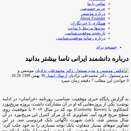
تماس با ما
حریم خصوصی
درباره موسس
About Founder
همکاری با خبرنگاران
پیوندها مرتبط با سایت
تاریخچه موفقیت‌شناسی
درباره رسانه موفقیت‌شناسی
جستجو برای
درباره دانشمند ایرانی ناسا بیشتر بدانید
موسس و
مدیرمسئول: دکتر محمدعلی نژادیان
ارسال ایمیل
30 بهمن 1399 10:26
0
خواندن این مطلب 7 دقیقه زمان میبرد
به گزارش پایگاه خبری موفقیت شناسی، روزنامه «خراسان» در ادامه
نوشت: یکی از پروژه‌هایی که او در آن مشارکت داشت، پروژه مریخ‌نورد
کنجکاوی یا (Curiosity Rover) بود که در سال ۲۰۱۲ با موفقیت روی
سطح مریخ فرود آمد. تصاویری که از مرکز کنترل این مریخ‌نورد در آن
سال منتشر شد، باعث شهرت ناگهانی بابک فردوسی شد. در این
تصاویر موهای بسیار متفاوت بابک توجه بسیاری را به خود جلب کرد؛
مدلی مشابه قبایل سرخ‌پوستی که با تصور رایج دنیا از ظاهر اتوکشیده