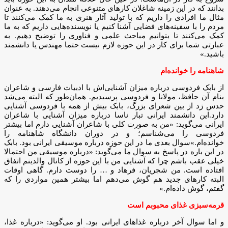
بدانند که در این زمینه شاغلان کارهای متنوعی انجام می‌دهند. به عنوان
مثال ما افرادی را داریم که با تولید آثار هنری به ما کمک می‌کنند تا
مردم را با سفینه‌های فضایی آشنا کنیم یا نویسنده‌هایی داریم که به ما
کمک می‌کنند تا بتوانیم مباحث علمی و فناوری را توضیح دهیم. به
عبارتی شما برای کار در این حوزه لازم نیست حتما مهندس یا دانشمند
باشید.»
شاهنامه را خوانده‌ام
از بابک فردوسی درباره میزان آشنایی‌اش با ادبیات فارسی و شاعران
بنام آن حافظ، مولانا و فردوسی پرسیدیم. همان‌طور که البته می‌شد
حدس زد از بین شعرای بزرگ، بابک بیش از همه با فردوسی آشنایی
دارد.این دانشمند ایرانی تبار ناسا درباره میزان آشنایی با شاعران
ایرانی می‌گوید: «من به صورت کلی با شاعران آشنایی دارم اما بیشتر
فردوسی را می‌شناسم؛ و در دوران دانشگاه شاهنامه را
خوانده‌ام.»سوال بعدی ما در این حوزه درباره موسیقی ایرانی بود. بابک
در این باره در پاسخ به سوال ما می‌گوید: «درباره موسیقی من احتمالا
خیلی عقب باشم چرا که آشنایی من با این حوزه از کانال والدینم اتفاق
افتاده است. من شجریان، فرهاد و … را دوست دارم. گاهی اوقات
البته کارهای جدید هم گوش می‌دهم اما بیشتر همین مواردی را که
گفتم، گوش داده‌ام.»
قرمه‌سبزی غذای محبوبم است
و اما سوال آخر درباره غذاهای ایرانی بود. او می‌گوید: «درباره غذا،