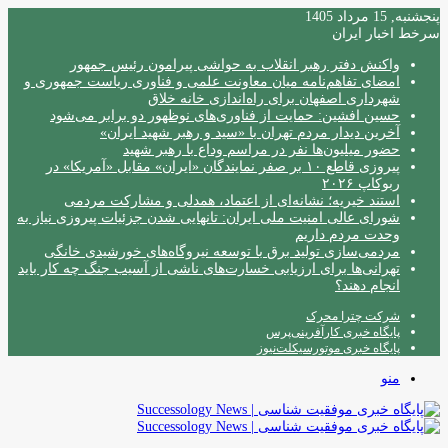
پنجشنبه, 15 مرداد 1405
سرخط اخبار ایران
واکنش دفتر رهبر انقلاب به حواشی پیرامون رئیس جمهور
امضای تفاهم‌نامه میان معاونت علمی و فناوری ریاست جمهوری و
شهرداری اصفهان برای راه‌اندازی خانه خلاق
حسین افشین: حمایت از فناوری‌های نوظهور دو برابر می‌شود
آخرین دیدار مردم تهران با «سید و رهبر شهید ایران»
حضور میلیون‌ها نفر در مراسم وداع با رهبر شهید
پیروزی قاطع ۱۰ بر صفر نمایندگان «ایران» مقابل «آمریکا» در
ربوکاپ ۲۰۲۶
استند خیریه؛ نشانه‌ای از اعتماد، همدلی و مشارکت مردمی
شورای عالی امنیت ملی ایران: تانهایی شدن جزئیات پیروزی نیاز به
وحدت مردم داریم
مردمی‌سازی تولید برق با توسعه نیروگاه‌های خورشیدی خانگی
تهرانی‌ها برای ارزیابی خسارت‌های ناشی از آسیب جنگ چه کار باید
انجام دهند؟
شرکت چترا محرک
پایگاه خبری کارآفرینی‌پرس
پایگاه خبری موتورسیکلت‌نیوز
منو