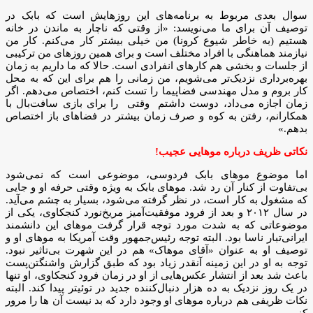
سوال بعدی مربوط به برنامه‌های این روزهایش است که بابک در
توصیف آن برای ما می‌نویسد: «از وقتی که ناچار به ماندن در خانه
هستیم (به خاطر شیوع کرونا) من خیلی بیشتر کار می‌کنم. کار من
نیازمند هماهنگی با افراد مختلف است و برای همین روزهای من ترکیبی
از جلسات و بخشی هم کارهای انفرادی است. حالا که ما داریم به زمان
بهره‌برداری نزدیک‌تر می‌شویم، من زمانی را هم برای این که به محل
کار بروم و مدل مهندسی فضاپیما را تست کنم، اختصاص می‌دهم. اگر
زمان اجازه می‌داد، دوست داشتم وقتی را برای بازی سافت‌بال با
همکارانم، رفتن به کوه‌ و صرف زمان بیشتر در فضاهای باز اختصاص
بدهم.»
نکاتی ظریف درباره موهایی عجیب!
اما موضوع موهای بابک فردوسی، موضوعی است که نمی‌شود
بی‌تفاوت از کنار آن رد شد. موهای بابک به ویژه وقتی حرفه او و جایی
که مشغول به کار است، در نظر گرفته می‌شود، بسیار به چشم می‌آید.
در سال ۲۰۱۲ و بعد از فرود موفقیت‌آمیز مریخ‌نورد کنجکاوی، یکی از
موضوعاتی که به شدت مورد توجه قرار گرفت موهای این دانشمند
ایرانی‌تبار ناسا بود. البته توجه رئیس‌جمهور وقت آمریکا به موهای او و
توصیف او به عنوان «آقای موهاک» هم در این شهرت بی‌تاثیر نبود.
توجه به او در این زمینه آنقدر زیاد بود که طبق گزارش واشنگتن‌پست
باعث شد بعد از انتشار عکس‌هایی از او در زمان فرود کنجکاوی، او تنها
در یک روز نزدیک به ده هزار دنبال‌کننده جدید در توئیتر پیدا کند. البته
نکات ظریفی هم درباره موهای او وجود دارد که بد نیست آن ها را مرور
کنیم.