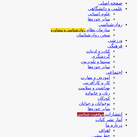
صفحه اصلی
علمی و دانشگاهی
علوم انسانی
سایر حوزه‌ها
روان‌شناسی
سازمان نظام
روان‌شناسی و مشاوره
سخن روان‌شناسان
ورزشی
فرهنگی
کتاب و ادبیات
گردشگری
سینما و تلویزیون
سایر حوزه‌ها
اجتماعی
آموزش و مهارت
کار و کارآفرینی
بهداشت و سلامت
زنان و خانواده
کودکان
نوجوانان و جوانان
سایر حوزه‌ها
انتشارات
موفقیت‌ شناسی
آمار نشر کتاب
درباره ما
اهداف
خط مشی