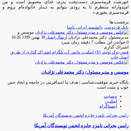
خورشت قرمه‌سبزی دست‌پخت پدرم، غذای محبوبم است و من
امیدوارانه منتظرم تا به زودی بتوانم به دیدار خانواده‌ام بروم و
قرمه‌سبزی بخورم.»
برچسب ها
بابک فردوسی
دانشمند ایرانی ناسا
موسس و
مدیرمسئول: دکتر محمدعلی نژادیان
ارسال ایمیل
30 بهمن 1399 10:26
0
خواندن این مطلب 7 دقیقه زمان میبرد
اشتراک گذاری
فیس بوک
توئیتر (X)
لینکدین
واتس آپ
تلگرام
اشتراک گذاری از طریق
ایمیل
چاپ
موسس و مدیرمسئول: دکتر محمدعلی نژادیان
پایگاه خبری موفقیت‌شناسی | هدف ما امیدآفرینی در جامعه و ایجاد حس
خوب و مثبت است.
وبسایت
لینکدین
اینستاگرام
رامین بحرانی نامزد جایزه انجمن نویسندگان آمریکا
رامین بحرانی نامزد جایزه انجمن نویسندگان آمریکا