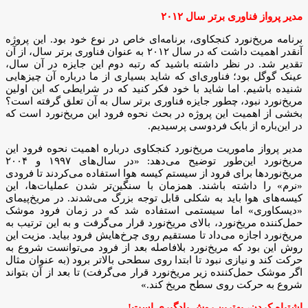
مدیر پرواز فناوری‌ برتر سال ۲۰۱۲
برنامه مریخ‌نورد کنجکاوی، برنامه‌ای خاص در نوع خود بود. این پروژه
آنقدر اهمیت داشت که در سال ۲۰۱۲ به عنوان فناوری برتر سال، از آن
تقدیر شد. در نظر داشته باشید که رتبه دوم این جایزه در آن سال،
عینک گوگل بود؛ فناوری‌ای که شاید بسیاری از ما درباره آن چیزهایی
شنیده باشیم. اما شاید با خود فکر کنید که در شرایطی که این اولین
مریخ‌نورد نبود، چطور جایزه فناوری برتر سال به آن تعلق گرفته است؟
بخشی از اهمیت این پروژه در بحث نحوه فرود این مریخ‌نورد است که
در این‌باره از بابک فردوسی پرسیدیم.
مدیر پرواز ماموریت مریخ‌نورد کنجکاوی درباره اهمیت نحوه فرود این
مریخ‌نورد این‌طور توضیح می‌دهد: «در سال‌های ۱۹۹۷ و ۲۰۰۴
مریخ‌نوردها برای فرود از سیستم کیسه هوا استفاده می‌کردند تا فرودی
«نرم» را داشته باشند. همزمان با سنگین‌تر شدن عملیات‌ها، این
کیسه‌های هوا باید به شکلی قابل توجه بزرگ می‌شدند. در مریخ‌پیمای
«دیسکاوری» اما سیستمی استفاده شد که در زمان فرود موشک
حمل‌کننده مریخ‌نورد، بالای مریخ‌نورد قرار می‌گرفت و به این ترتیب به
مریخ‌نورد اجازه می‌داد تا مستقیم روی چرخ‌هایش فرود بیاید. مزیت این
روش این بود که مریخ‌نورد بلافاصله بعد از فرود می‌توانست شروع به
حرکت کند و نیازی نبود تا ابتدا روی سطحی بالاتر برود (به عنوان مثال
اگر موشک حمل‌کننده زیر مریخ‌نورد قرار می‌گرفت) تا بعد از آن بتواند
شروع به حرکت روی سطح مریخ کند.»
اشتباه کردن، بهترین روش یادگیری است!