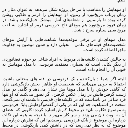
او موهایش را متناسب با مراحل پروژه شکل می‌دهد. به عنوان مثال در
زمان پرتاب مریخ‌نورد از زمین، او موهایش را قرمز و طلایی روشن
کرده بوده تا بازنمایی‌ از شعله‌های آتش موشک حمل‌کننده باشد. در
زمان فرود مریخ‌نورد هم موهای تاج خروسی قرمز او اشاره به لقب
مریخ یعنی سیاره سرخ داشت.
مدل موهای او در برخی موقعیت‌ها شباهت‌هایی با آرایش موهای
شخصیت‌های فیلم‌های علمی – تخیلی دارد و همین موضوع به جذابیت
ماجرا اضافه کرده است.
به چالش کشیدن کلیشه‌های مربوط به افراد شاغل در حوزه فضانوردی
از دیگر نکاتی است که بسیاری معتقدند فردوسی با مدل موهایش به
خوبی آن را انجام داده است.
البته اگر شما دنبال‌کننده بابک فردوسی در فضاهای مختلف باشید،
احتمالا به خوبی می‌دانید که شخصیت او ظاهرا بخش بازیگوشی دارد
که گاهی خودش را با مدل موها یش نشان می‌دهد و گاهی در مدل
ژست گرفتن‌هایش در زمان عکس گرفتن. اگر تصور می‌کنید که او تنها
فرد شاغل در ناساست که در کلیشه‌های قدیمی دانشمندان نمی‌گنجد،
سخت در اشتباهید. چه این که در یکی از گفت‌وگوهایش‌ بابک فردوسی
به موضوع «کلوب نان» در محیط کارش اشاره کرده؛ کلوبی که اعضای
آن به نوبت نان می پزند و سر کار می‌برند. با توجه به همه‌ این نکات
درباره این موضوع از بابک فردوسی پرسیدیم؛ این که نظرش درباره این
موضوع که به نظر نمی‌رسد که در داشتن کمی بازیگوشی در محیط