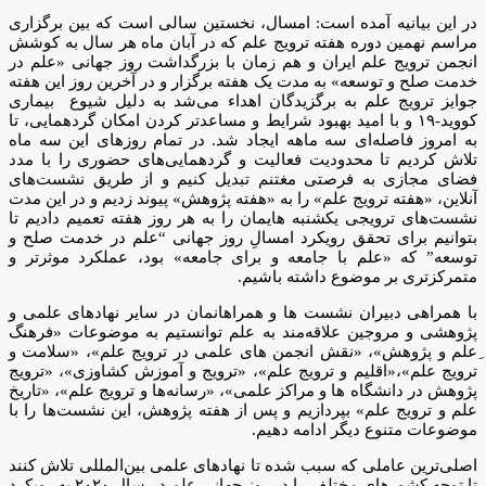
در این بیانیه آمده است: امسال، نخستین سالی است که بین برگزاری
مراسم نهمین دوره هفته ترویج علم که در آبان ماه هر سال به کوشش
انجمن ترویج علم ایران و هم زمان با بزرگداشت روز جهانی «علم در
خدمت صلح و توسعه» به مدت یک هفته برگزار و در آخرین روز این هفته
جوایز ترویج علم به برگزیدگان‌ اهداء می‌شد به دلیل شیوع بیماری
کووید-۱۹ و با امید بهبود شرایط و مساعدتر کردن امکان گردهمایی، تا
به امروز فاصله‌ای سه ماهه ایجاد شد. در تمام روزهای این سه ماه
تلاش کردیم تا محدودیت فعالیت و گردهمایی‌های حضوری را با مدد
فضای مجازی به فرصتی مغتنم تبدیل کنیم و از طریق نشست‌های
آنلاین، «هفته ترویج علم» را به «هفته پژوهش» پیوند زدیم و در این مدت
نشست‌های ترویجی یکشنبه هایمان را به هر روز هفته تعمیم دادیم تا
بتوانیم برای تحقق رویکرد امسالِ روز جهانی “علم در خدمت صلح و
توسعه” که «علم با جامعه و برای جامعه» بود، عملکرد موثرتر و
متمرکزتری بر موضوع داشته باشیم.
با همراهی دبیران نشست ها و همراهانمان در سایر نهادهای علمی و
پژوهشی و مروجین علاقه‌مند به علم توانستیم به موضوعات «فرهنگ
ِعلم و پژوهش»، «نقش انجمن های علمی در ترویج علم»، «سلامت و
ترویج علم»،«اقلیم و ترویج علم»، «ترویج و آموزش کشاوزی»، «ترویج
پژوهش در دانشگاه ها و مراکز علمی»، «رسانه‌ها و ترویج علم»، «تاریخ
علم و ترویج علم» بپردازیم و پس از هفته پژوهش، این نشست‌ها را با
موضوعات متنوع دیگر ادامه دهیم.
اصلی‌ترین عاملی که سبب شده تا نهادهای علمی بین‌المللی تلاش کنند
تا توجه کشورهای مختلف را در روز جهانی علم در سال ۲۰۲۰ ‌به رویکرد