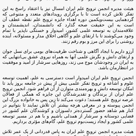
هیئت مدیره انجمن ترویج علم ایران امسال نیز با اعتقاد راسخ به این
تفکر تلاش کرده است تا با برگزاری رویدادهای متعدد و متنوعی که
گردهمایی بیست‌ویکمین دوره اهداء جایزه ترویج علم نقطه عطف آن
است به این حقیقت صحه گذارد که دانشمندان، اندیشمندان و
علاقه‌مندان به توسعه علمی کشور، امیدوار و خستگی ناپذیر با تمام
وجود می‌کوشند تا با ارتقای علم و آگاهی اخلاق مدار و مسئولانه، آینده
روشنی را برای این مرز و بوم رقم زنند.
آرزو داریم با ایجاد آگاهی و شناخت ظرفیت‌های بومی برای نسل جوان
و ارتقای دانش و نگرش علمی آنها به همراه نیروی عشق بی‌انتهایی که
به ایران در وجودشان موج می زند، روزهایی سرشار از امید و موفقیت
در انتظارمان باشد.
انجمن ترویج علم ایران امیدوار است دسترسی به علم، اهمیت توسعه
علوم و اشاعه و ترویج تفکر علمی بیش از پیش در جامعه بروز یابد تا
امکان توسعه دانش و بهره‌مندی متوازن از آن فراهم شود. انجمن ترویج
علم ایران از برندگان و تقدیرشدگان این جایزه که همگی از فعالان
عرصه ترویج علم هستند؛ دعوت می‌کند تا زین پس به خانواده بزرگ این
انجمن پیوسته و در معرفی هرچه بیشتر آن تلاش نمایند تا بتوانیم در
کنار هم شاهد حضور گسترده‌تر دلسوزان و کوشندگان علم کشور در
فضایی دوستانه و سرشار از همدلی باشیم و با هم در مسیر توسعه
علمی کشور و ایجاد زیست‌بوم ترویج علم، گام‌های مؤثری برداریم.
هیئت مدیره انجمن ترویج علم ایران به پاس قدردانی از یک عمر تلاش