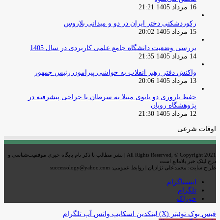
16 مرداد 1405 21:21
رکوردشکنی دختر ایران در دو و میدانی بلاروس
15 مرداد 1405 20:02
بررسی وضعیت دانشگاه جامع علمی کاربردی در سال 1405
14 مرداد 1405 21:35
واکنش دفتر رهبر انقلاب به حواشی پیرامون رئیس جمهور
13 مرداد 1405 20:06
حفظ باروری دو بانوی مبتلا به سرطان با جراحی پیشرفته در
پژوهشگاه رویان
12 مرداد 1405 21:30
اوقات شرعی
All Rights Reserved, © Copyright 2021 | نشر مطالب با ذکر نام پایگاه خبری موفقیت‌شناسی و
درج لینک خبر بلامانع است
طراح سایت: محمدعلی نژادیان | روابط عمومی: successology@yahoo.com
اینستاگرام
تلگرام
خوراک
فیس بوک
توئیتر (X)
لینکدین
اسکایپ
واتس آپ
تلگرام