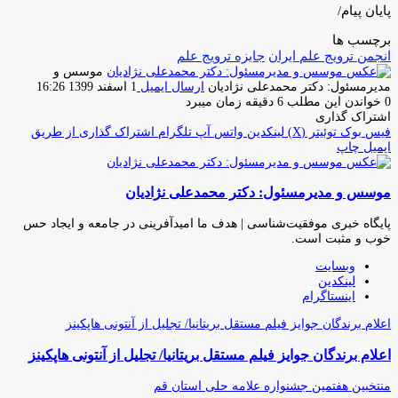
پایان پیام/
برچسب ها
انجمن ترویج علم ایران
جایزه ترویج علم
موسس و
مدیرمسئول: دکتر محمدعلی نژادیان
ارسال ایمیل
1 اسفند 1399 16:26
0
خواندن این مطلب 6 دقیقه زمان میبرد
اشتراک گذاری
فیس بوک
توئیتر (X)
لینکدین
واتس آپ
تلگرام
اشتراک گذاری از طریق
ایمیل
چاپ
موسس و مدیرمسئول: دکتر محمدعلی نژادیان
پایگاه خبری موفقیت‌شناسی | هدف ما امیدآفرینی در جامعه و ایجاد حس
خوب و مثبت است.
وبسایت
لینکدین
اینستاگرام
اعلام برندگان جوایز فیلم مستقل بریتانیا/ تجلیل از آنتونی هاپکینز
اعلام برندگان جوایز فیلم مستقل بریتانیا/ تجلیل از آنتونی هاپکینز
منتخبین هفتمین جشنواره علامه حلی استان قم