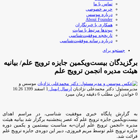
تماس با ما
حریم خصوصی
درباره موسس
About Founder
همکاری با خبرنگاران
پیوندها مرتبط با سایت
تاریخچه موفقیت‌شناسی
درباره رسانه موفقیت‌شناسی
جستجو برای
برگزیدگان بیست‌ویکمین جایزه ترویج علم/ بیانیه
هیئت مدیره انجمن ترویج علم
موسس و
مدیرمسئول: دکتر محمدعلی نژادیان
ارسال ایمیل
1 اسفند 1399 16:26
0
خواندن این مطلب 6 دقیقه زمان میبرد
به گزارش پایگاه خبری موفقیت شناسی، در مراسم اهدای
بیست‌ویکمین جایزه ترویج علم که عصر پنجشنبه برگزار شد بیانیه هیئت
مدیره «انجمن ترویج علم ایران»به مناسبت بیستمین و یکمین دوره
جایزه ترویج علم توسط مریم فیروزی، دبیر این دوره‌ی جایزه ترویج علم
قرائت شد.