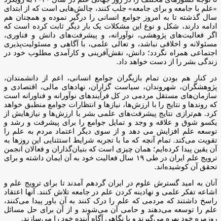
«علم با جامعه و برای جامعه» جلب کنند، چالش‌هایی است که از ابتدای
سال گذشته تا به امروز جوامع انسانی را درگیر نموده و همچنان هم
ادامه دارند، شکل و نوع این مشکلات یک بار دیگر ثابت کرده است که
اگر فعالیت‌های پژوهشی، نوآورانه، و پیشرفت‌های دانش و فناوری،
مسئولانه و اخلاقی نباشد، و تعالی علمی، با آگاهی و مسئولیت‌پذیری
اجتماعی همراه نگردد؛ دانش، نقش‌آفرینی و کارآمدی مطلوب خود در
زندگی بشر را از دست خواهد داد.
در کنار هم بودن تمام بازیگران جوامع انسانی، اعم از دانشمندان،
پژوهشگران، شهروندان، سیاست گزاران، نهادهای مالی، اقتصادی و
سازمان‌های مستقل مردمی در کل فرآیندهای نوآورانه و فناورانه است
که روندها و نتایج را با ارزش‌ها، نیازها و انتظارات جوامع منطبق خواهد
کرد. هم‌ترازی نتایج پیشرفت‌های علمی بشر با ارزش‌ها و نیازهایش از
یکسو شوق و علاقه و وجد و تمایل جوامع را برای پیشرفت و رشد و
توسعه علم افزایش می دهد و از سوی دیگر اعتماد مردم به علم را
تقویت می‌کند. تمام آنچه که ما با تجربه شرایط استثنایی این روزها به
آن یقین پیدا کرده‌ایم؛ همان چیزی است که بنیان‌گذاران و فعالان انجمن
ترویج علم ایران در طی ۱۹ سال فعالیت خود به آن ایمان داشته و برای
تحقق آن کوشیده‌اند.
آنان به امید گسترش علوم در ایران گردهم آمدند تا برای ترویج علم و
اشاعه تفکر علمی و نهادینه کردن علم در جامعه تلاش کنند. آنها اعتقاد
راسخ داشتند که مردمی که علم را درک کنند به آن باور پیدا می‌کنند،
علم را توسعه می‌دهند و حامی آن می‌شوند و از آن برای حل مسائل
روزمره خود بهره می‌گیرند و با نگاهی آگاه آینده خود را می‌سازند.