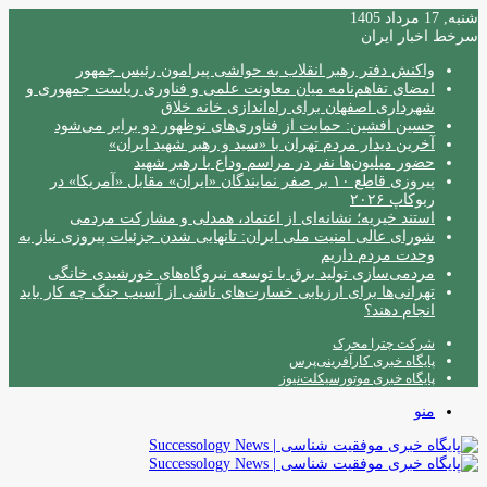
شنبه, 17 مرداد 1405
سرخط اخبار ایران
واکنش دفتر رهبر انقلاب به حواشی پیرامون رئیس جمهور
امضای تفاهم‌نامه میان معاونت علمی و فناوری ریاست جمهوری و
شهرداری اصفهان برای راه‌اندازی خانه خلاق
حسین افشین: حمایت از فناوری‌های نوظهور دو برابر می‌شود
آخرین دیدار مردم تهران با «سید و رهبر شهید ایران»
حضور میلیون‌ها نفر در مراسم وداع با رهبر شهید
پیروزی قاطع ۱۰ بر صفر نمایندگان «ایران» مقابل «آمریکا» در
ربوکاپ ۲۰۲۶
استند خیریه؛ نشانه‌ای از اعتماد، همدلی و مشارکت مردمی
شورای عالی امنیت ملی ایران: تانهایی شدن جزئیات پیروزی نیاز به
وحدت مردم داریم
مردمی‌سازی تولید برق با توسعه نیروگاه‌های خورشیدی خانگی
تهرانی‌ها برای ارزیابی خسارت‌های ناشی از آسیب جنگ چه کار باید
انجام دهند؟
شرکت چترا محرک
پایگاه خبری کارآفرینی‌پرس
پایگاه خبری موتورسیکلت‌نیوز
منو