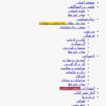
صفحه اصلی
علمی و دانشگاهی
علوم انسانی
سایر حوزه‌ها
روان‌شناسی
سازمان نظام
روان‌شناسی و مشاوره
سخن روان‌شناسان
ورزشی
فرهنگی
کتاب و ادبیات
گردشگری
سینما و تلویزیون
سایر حوزه‌ها
اجتماعی
آموزش و مهارت
کار و کارآفرینی
بهداشت و سلامت
زنان و خانواده
کودکان
نوجوانان و جوانان
سایر حوزه‌ها
انتشارات
موفقیت‌ شناسی
آمار نشر کتاب
درباره ما
اهداف
خط مشی