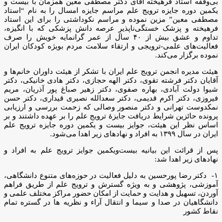
بی‌وقفه استاد فرهیخته آقای دکتر مصطفی معین همزمان با بیست و
یکمین دوره جایزه ترویج علم مراسم جایزه امسال را به نام “استاد
مصطفی معین” مزین نموده و مراسم نکوداشتی را برای این استاد
فرهیخته و پزشک خستگی‌ناپذیرِ عرصه‌ دانش پزشکی که با انگیزه،
تداوم و عشق بیش از ۴۰ سال از عمر گرانمایه خویش را صرف
فعالیت‌های علمی-ترویجی و ارتقاء سلامت مردم بویژه کودکان ایران
نموده برگزار می‌کند.
هیئت‌ مدیره انجمن ترویج علم ایران با تشکر از هیئت ‌داوران خانم‌ها و
آقایان دکتر فرشته تقوی، دکتر الهه حجازی، دکتر هادی خانیکی، دکتر
شیوا دولت آبادی، بهاره صفوی، دکتر زهیر صباغ پور آذریان، مریم
فیروزی، دکتر اکرم قدیمی، دکتر سعدالله نصیری قیداری، دکتر حسن
نمکدوست تهرانی و دکتر منصور وصالی که زحمت بررسی و ارزیابی
پرونده حائزین شرایط دریافت جایزۀ ترویج علم را بر عهده داشتند و بر
اساس نظر این هیئت، جوایز بیست و یکمین دوره جایزه ترویج علم
ایران در سال ۱۳۹۹ به افراد و نهادهای زیر اهدا می‌شود.
پس از قرائت این بیانیه بیست‌ویکمین جوایز ترویج علم به افراد و
نهادهای زیر اهدا شد:
۱- دکتر رضا پورحسین به دلیل فعالیت در حوزه‌­های متنوع دانشگاهی،
آموزشی، پژوهشی و به ویژه گسترش و ترویج علم از طریق فراهم
آوردن، تسهیل و هدایت و حمایت از امکان حضور مراکز مختلف علمی و
دانشگاهیان در صدا و سیما و انتقال آراء و نظریه ها در گستره تمام
نقاط کشور