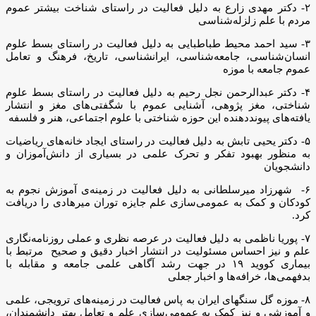
۲- دکتر مهدی زارع به دلیل فعالیت‌ در راستای شناخت بیشتر عموم
مردم با علم زلزله‌شناسی
۳- سید احمد محیط طباطبایی به دلیل فعالیت در راستای بسط علوم
انسان‌شناسی، جامعه‌شناسی، ایرانشناسی، تاریخ، فرهنگ و تعامل
عموم جامعه با موزه
۴- دکتر عبدالرحمن نجل رحیم به دلیل فعالیت در راستای بسط علوم
شناختی، مغز پژوهی، آشنایی عموم با شگفتی­‌های مغز و انتشار
یافته‌های پیوند­دهنده این حوزه شناختی با علوم اجتماعی، هنر و فلسفه
۵- دکتر یحیی تابش به دلیل فعالیت در راستای ایجاد خانه­‌های ریاضیات
به منظور بهبود تفکر و تحرک علمی در بسیاری از دانش‌آموزان و
دانشجویان
۶- شهرزاد میرسلطانی به دلیل فعالیت در زمینه‌ی آموزش نجوم به
کودکان و کمک به عمومی‌سازی علم جایزه توران میرهادی را دریافت
کرد.
۷- پوریا ناظمی به دلیل فعالیت در عرصه نظری و عملی روزنامه‌نگاری
علم و نیز احساس مسئولیت در انتشار اخبار دقیق و صحیح مرتبط با
بیماری کووید ۱۹ در جهت رشد آگاهی علمی جامعه و مقابله با
بدفهمی‌ها، خرافه‌ها و اخبار جعلی
۸- موزه گل سنگ­های ایران به پاس فعالیت در زمینه‌­های ترویجی، علمی
و آموزشی و نیز کمک به عمومی‌سازی علم و تعامل بهتر دانشمندان،