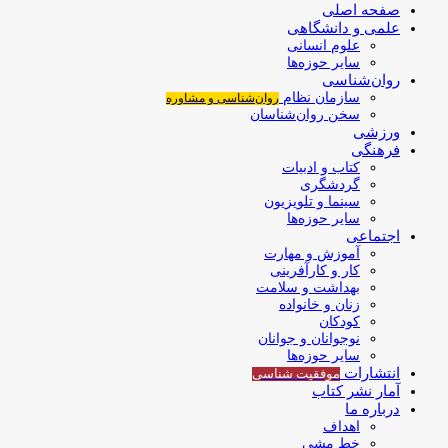
صفحه اصلی
علمی و دانشگاهی
علوم انسانی
سایر حوزه‌ها
روان‌شناسی
سازمان نظام
روان‌شناسی و مشاوره
سخن روان‌شناسان
ورزشی
فرهنگی
کتاب و ادبیات
گردشگری
سینما و تلویزیون
سایر حوزه‌ها
اجتماعی
آموزش و مهارت
کار و کارآفرینی
بهداشت و سلامت
زنان و خانواده
کودکان
نوجوانان و جوانان
سایر حوزه‌ها
انتشارات
موفقیت‌ شناسی
آمار نشر کتاب
درباره ما
اهداف
خط مشی