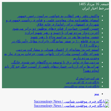
جمعه, 16 مرداد 1405
سرخط اخبار ایران
واکنش دفتر رهبر انقلاب به حواشی پیرامون رئیس جمهور
امضای تفاهم‌نامه میان معاونت علمی و فناوری ریاست جمهوری و
شهرداری اصفهان برای راه‌اندازی خانه خلاق
حسین افشین: حمایت از فناوری‌های نوظهور دو برابر می‌شود
آخرین دیدار مردم تهران با «سید و رهبر شهید ایران»
حضور میلیون‌ها نفر در مراسم وداع با رهبر شهید
پیروزی قاطع ۱۰ بر صفر نمایندگان «ایران» مقابل «آمریکا» در
ربوکاپ ۲۰۲۶
استند خیریه؛ نشانه‌ای از اعتماد، همدلی و مشارکت مردمی
شورای عالی امنیت ملی ایران: تانهایی شدن جزئیات پیروزی نیاز به
وحدت مردم داریم
مردمی‌سازی تولید برق با توسعه نیروگاه‌های خورشیدی خانگی
تهرانی‌ها برای ارزیابی خسارت‌های ناشی از آسیب جنگ چه کار باید
انجام دهند؟
شرکت چترا محرک
پایگاه خبری کارآفرینی‌پرس
پایگاه خبری موتورسیکلت‌نیوز
منو