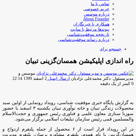
تماس با ما
حریم خصوصی
درباره موسس
About Founder
همکاری با خبرنگاران
پیوندها مرتبط با سایت
تاریخچه موفقیت‌شناسی
درباره رسانه موفقیت‌شناسی
جستجو برای
راه اندازی اپلیکیشن همسان‌گزینی تبیان
موسس و
مدیرمسئول: دکتر محمدعلی نژادیان
ارسال ایمیل
2 اسفند 1399 22:14
0
کمتر از یک دقیقه
به گزارش پایگاه خبری موفقیت شناسی، رویداد رونمایی از اولین سبد
محصولات زندگی تبیان و خانه نوآوری تبیان یکشنبه ۳ اسفند با حضور
سورنا ستاری معاون علمی و فناوری رئیس جمهوری و حجت‌الاسلام
والمسلمین قمی رئیس سازمان تبلیغات اسلامی برگزار می‌شود.
در این رویداد قرار است از ۶ محصول از جمله پلتفرم ازدواج و
همسان‌گزینی با نام همدم، پلتفرم مشاوره پرسان، پلتفرم مدیریت