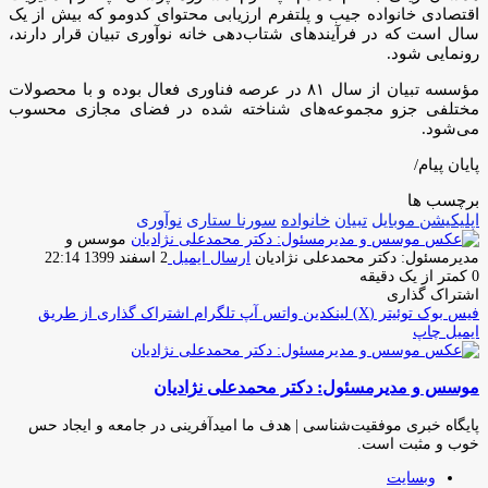
اقتصادی خانواده جیب و پلتفرم ارزیابی محتوای کدومو که بیش از یک
سال است که در فرآیندهای شتاب‌دهی خانه نوآوری تبیان قرار دارند،
رونمایی شود.
مؤسسه تبیان از سال ۸۱ در عرصه فناوری فعال بوده و با محصولات
مختلفی جزو مجموعه‌های شناخته شده در فضای مجازی محسوب
می‌شود.
پایان پیام/
برچسب ها
اپلیکیشن موبایل
تبیان
خانواده
سورنا ستاری
نوآوری
موسس و
مدیرمسئول: دکتر محمدعلی نژادیان
ارسال ایمیل
2 اسفند 1399 22:14
0
کمتر از یک دقیقه
اشتراک گذاری
فیس بوک
توئیتر (X)
لینکدین
واتس آپ
تلگرام
اشتراک گذاری از طریق
ایمیل
چاپ
موسس و مدیرمسئول: دکتر محمدعلی نژادیان
پایگاه خبری موفقیت‌شناسی | هدف ما امیدآفرینی در جامعه و ایجاد حس
خوب و مثبت است.
وبسایت