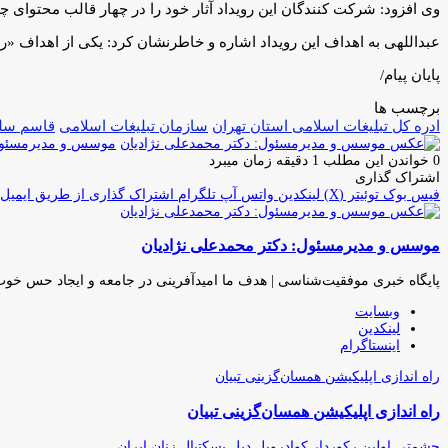
وی افزود: شرکت کنندگان این رویداد آثار خود را در چهار قالب محتوای
عبداللهی به اهداف این رویداد اشاره و خاطرنشان کرد: یکی از اهداف «رو
پایان پیام/
برچسب ها
ادره کل تبلیغات اسلامی استان تهران
سازمان تبلیغات اسلامی
قاسم سلی
موسس و مدیرمسئول:
0
خواندن این مطلب 1 دقیقه زمان میبرد
اشتراک گذاری
فیس بوک
توئیتر (X)
لینکدین
واتس آپ
تلگرام
اشتراک گذاری از طریق ایمیل
موسس و مدیرمسئول: دکتر محمدعلی نژادیان
پایگاه خبری موفقیت‌شناسی | هدف ما امیدآفرینی در جامعه و ایجاد حس خو
وبسایت
لینکدین
اینستاگرام
راه اندازی اپلیکیشن همسان‌گزینی تبیان
راه اندازی اپلیکیشن همسان‌گزینی تبیان
حشمتی اولین رکوردار کوادروپل دبل بسکتبال زنان ایران