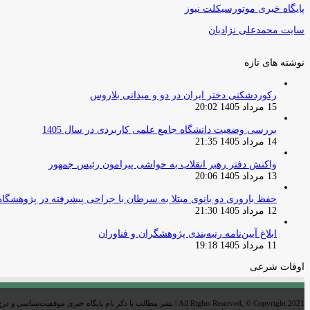
پایگاه خبری موتورسیکلت نیوز
سایت محمدعلی نژادیان
نوشته های تازه
رکوردشکنی دختر ایران در دو و میدانی بلاروس
15 مرداد 1405 20:02
بررسی وضعیت دانشگاه جامع علمی کاربردی در سال 1405
14 مرداد 1405 21:35
واکنش دفتر رهبر انقلاب به حواشی پیرامون رئیس جمهور
13 مرداد 1405 20:06
حفظ باروری دو بانوی مبتلا به سرطان با جراحی پیشرفته در پژوهشگاه
12 مرداد 1405 21:30
ابلاغ آیین‌نامه رتبه‌بندی پژوهشگران و فناوران
11 مرداد 1405 19:18
اوقات شرعی
All Rights Reserved, © Copyright 2021 | نشر مطالب با ذکر نام پایگاه خبری موفقیت‌شناسی و درج لینک خبر بلامانع است