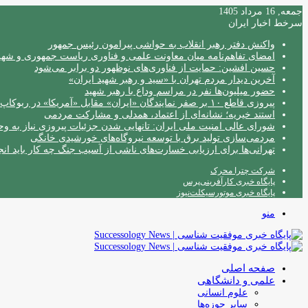
جمعه, 16 مرداد 1405
سرخط اخبار ایران
واکنش دفتر رهبر انقلاب به حواشی پیرامون رئیس جمهور
امضای تفاهم‌نامه میان معاونت علمی و فناوری ریاست جمهوری و شهردا
حسین افشین: حمایت از فناوری‌های نوظهور دو برابر می‌شود
آخرین دیدار مردم تهران با «سید و رهبر شهید ایران»
حضور میلیون‌ها نفر در مراسم وداع با رهبر شهید
پیروزی قاطع ۱۰ بر صفر نمایندگان «ایران» مقابل «آمریکا» در ربوکاپ ۲۰۲۶
استند خیریه؛ نشانه‌ای از اعتماد، همدلی و مشارکت مردمی
شورای عالی امنیت ملی ایران: تانهایی شدن جزئیات پیروزی نیاز به و
مردمی‌سازی تولید برق با توسعه نیروگاه‌های خورشیدی خانگی
تهرانی‌ها برای ارزیابی خسارت‌های ناشی از آسیب جنگ چه کار باید انج
شرکت چترا محرک
پایگاه خبری کارآفرینی‌پرس
پایگاه خبری موتورسیکلت‌نیوز
منو
صفحه اصلی
علمی و دانشگاهی
علوم انسانی
سایر حوزه‌ها