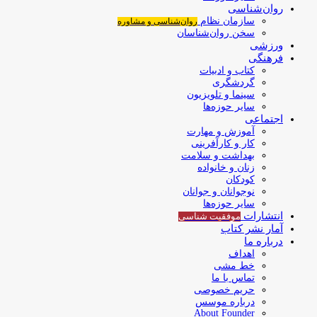
روان‌شناسی
سازمان نظام
روان‌شناسی و مشاوره
سخن روان‌شناسان
ورزشی
فرهنگی
کتاب و ادبیات
گردشگری
سینما و تلویزیون
سایر حوزه‌ها
اجتماعی
آموزش و مهارت
کار و کارآفرینی
بهداشت و سلامت
زنان و خانواده
کودکان
نوجوانان و جوانان
سایر حوزه‌ها
انتشارات
موفقیت‌ شناسی
آمار نشر کتاب
درباره ما
اهداف
خط مشی
تماس با ما
حریم خصوصی
درباره موسس
About Founder