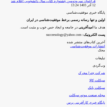
فراخوان سی‌ودومین جشنواره کتاب سال دانشجویی اعلام شد
12 آذر 1403 13:24
پایگاه‌ خبری موفقیت‌شناسی
اولین و تنها رسانه رسمی برخط موفقیت‌شناسی در ایران
هدف ما
امیدآفرینی
در جامعه و ایجاد حس خوب و مثبت است.
پست الکترونیک:
succeesology@yahoo.com
آخرین کتاب‌های منتشر شده
انتشارات موفقیت‌شناسی
محک
تبلیغات
وب‌گردی
شرکت چترا محرک
سیکلت کالا
سیکلت بانک
مجله صنعت موتورسیکلت
پایگاه خبری کارآفرینی پرس