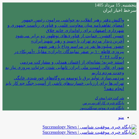
پنجشنبه, 15 مرداد 1405
سرخط اخبار ایران
واکنش دفتر رهبر انقلاب به حواشی پیرامون رئیس جمهور
امضای تفاهم‌نامه میان معاونت علمی و فناوری ریاست جمهوری و
شهرداری اصفهان برای راه‌اندازی خانه خلاق
حسین افشین: حمایت از فناوری‌های نوظهور دو برابر می‌شود
آخرین دیدار مردم تهران با «سید و رهبر شهید ایران»
حضور میلیون‌ها نفر در مراسم وداع با رهبر شهید
پیروزی قاطع ۱۰ بر صفر نمایندگان «ایران» مقابل «آمریکا» در
ربوکاپ ۲۰۲۶
استند خیریه؛ نشانه‌ای از اعتماد، همدلی و مشارکت مردمی
شورای عالی امنیت ملی ایران: تانهایی شدن جزئیات پیروزی نیاز به
وحدت مردم داریم
مردمی‌سازی تولید برق با توسعه نیروگاه‌های خورشیدی خانگی
تهرانی‌ها برای ارزیابی خسارت‌های ناشی از آسیب جنگ چه کار باید
انجام دهند؟
شرکت چترا محرک
پایگاه خبری کارآفرینی‌پرس
پایگاه خبری موتورسیکلت‌نیوز
منو