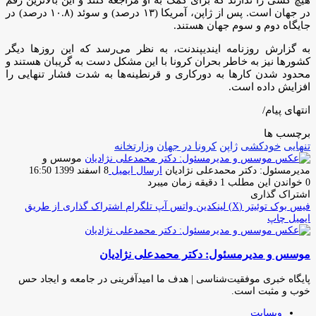
در جهان است. پس از ژاپن، آمریکا (۱۳ درصد) و سوئد (۱۰.۸ درصد) در
جایگاه دوم و سوم جهان هستند.
به گزارش روزنامه ایندیپندنت، به نظر می‌رسد که این روزها دیگر
کشورها نیز به خاطر بحران کرونا با این مشکل دست به گریبان هستند و
محدود شدن کارها به دورکاری و قرنطینه‌ها به شدت فشار تنهایی را
افزایش داده است.
انتهای پیام/
برچسب ها
تنهایی
خودکشی
ژاپن
کرونا در جهان
وزارتخانه
موسس و
مدیرمسئول: دکتر محمدعلی نژادیان
ارسال ایمیل
8 اسفند 1399 16:50
0
خواندن این مطلب 1 دقیقه زمان میبرد
اشتراک گذاری
فیس بوک
توئیتر (X)
لینکدین
واتس آپ
تلگرام
اشتراک گذاری از طریق
ایمیل
چاپ
موسس و مدیرمسئول: دکتر محمدعلی نژادیان
پایگاه خبری موفقیت‌شناسی | هدف ما امیدآفرینی در جامعه و ایجاد حس
خوب و مثبت است.
وبسایت