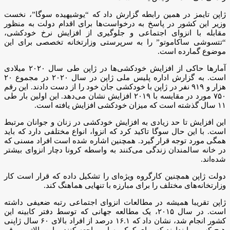
ژاپن تایمز در همین رابطه گزارش داد که “یوشیهیده سوگا”، نخست
وزیر این کشور در پاسخ به درخواست‌ها برای اقدام دولت به منظور
مقابله با انزوای اجتماعی و جلوگیری از افزایش نرخ خودکشی‌،
“تتسوشی ساکاموتو” را به سرپرستی وزارتخانه تخصصی برای این
موضوع گمارده است.
آمارها حاکی از افزایش خودکشی‌ها در ژاپن طی سال ۲۰۲۰ میلادی
است. به گزارش اداره پلیس ملی ژاپن در سال ۲۰۲۰ در مجموع ۲۰
هزار و ۹۱۹ نفر در ژاپن با خودکشی جان خود را از دست دادند. این رقم
۷۵۰ مورد در مقایسه با ۲۰۱۹ افزایش نشان می‌دهد. این اولین بار طی
۱۱ سال گذشته است که میزان خودکشی افزایش یافته است.
این افزایش تا حد زیادی به افزایش خودکشی در زنان و جوانان مرتبط
است. با این حال سوگا تاکید کرد که انزوا، انواع مختلفی دارد که باید
همگی مورد توجه قرار گیرد. همچنین اشاره شده است افراد مسنی که
در خانه سالمندان زندگی‌ می‌کنند به واسطه کرونا دچار انزوای بیشتر
شده‌اند.
دولت ژاپن همچنین کارگروه ویژه‌ای را تشکیل داده که قرار است کار
وزارتخانه‌های مختلف را برای مبارزه با تنهایی هماهنگ کند.
ژاپن تقریبا همیشه در مطالعات انزوای اجتماعی رتبه ضعیفی داشته
است. در سال ۲۰۱۵، یک مطالعه جهانی که توسط دفتر کابینه این
کشور انجام شد، نشان داد که ۱۶.۱ درصد از افراد بالای ۶۰ سال ژاپنی
هیچ کسی را ندارند که برای کمک به او مراجعه کنند و این بالاترین رقم