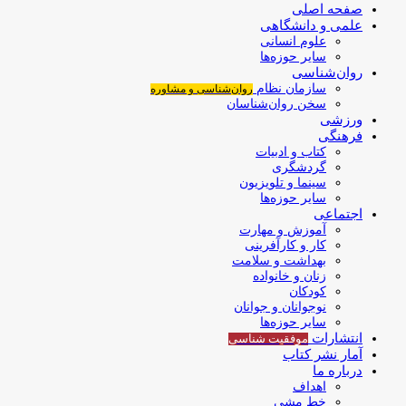
صفحه اصلی
علمی و دانشگاهی
علوم انسانی
سایر حوزه‌ها
روان‌شناسی
سازمان نظام
روان‌شناسی و مشاوره
سخن روان‌شناسان
ورزشی
فرهنگی
کتاب و ادبیات
گردشگری
سینما و تلویزیون
سایر حوزه‌ها
اجتماعی
آموزش و مهارت
کار و کارآفرینی
بهداشت و سلامت
زنان و خانواده
کودکان
نوجوانان و جوانان
سایر حوزه‌ها
انتشارات
موفقیت‌ شناسی
آمار نشر کتاب
درباره ما
اهداف
خط مشی