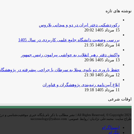
نوشته های تازه
رکوردشکنی دختر ایران در دو و میدانی بلاروس
15 مرداد 1405 20:02
بررسی وضعیت دانشگاه جامع علمی کاربردی در سال 1405
14 مرداد 1405 21:35
واکنش دفتر رهبر انقلاب به حواشی پیرامون رئیس جمهور
13 مرداد 1405 20:06
حفظ باروری دو بانوی مبتلا به سرطان با جراحی پیشرفته در پژوهشگاه
12 مرداد 1405 21:30
ابلاغ آیین‌نامه رتبه‌بندی پژوهشگران و فناوران
11 مرداد 1405 19:18
اوقات شرعی
All Rights Reserved, © Copyright 2021 | نشر مطالب با ذکر نام پایگاه خبری موفقیت‌شناسی و درج لینک خبر بلامانع است
طراح سایت: محمدعلی نژادیان | روابط عمومی: successology@yahoo.com
اینستاگرام
تلگرام