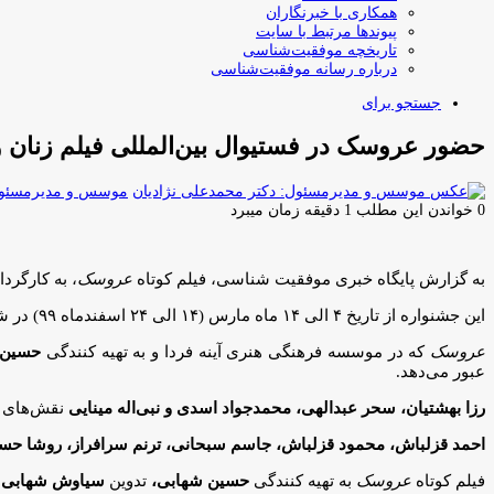
همکاری با خبرنگاران
پیوندها مرتبط با سایت
تاریخچه موفقیت‌شناسی
درباره رسانه موفقیت‌شناسی
جستجو برای
حضور عروسک در فستیوال بین‌المللی فیلم زنان و
موسس و مدیرمسئول:
0
خواندن این مطلب 1 دقیقه زمان میبرد
به گزارش پایگاه خبری موفقیت شناسی، فیلم کوتاه
عروسک
، به کارگرد
این جشنواره از تاریخ ۴ الی ۱۴ ماه مارس (۱۴ الی ۲۴ اسفندماه ۹۹) در شهر ساحلی ونکوور کانادا برگزار می‌شود.
عروسک
که در موسسه فرهنگی هنری آینه فردا و به تهیه کنندگی
حسین 
عبور می‌دهد.
رزا بهشتیان، سحر عبدالهی، محمدجواد اسدی و نبی‌اله مینایی
نقش‌های اص
احمد قزلباش، محمود قزلباش، جاسم سبحانی، ترنم سرافراز، روشا حسن
فیلم کوتاه
عروسک
به تهیه کنندگی
حسین شهابی،
تدوین
سیاوش شهابی
و