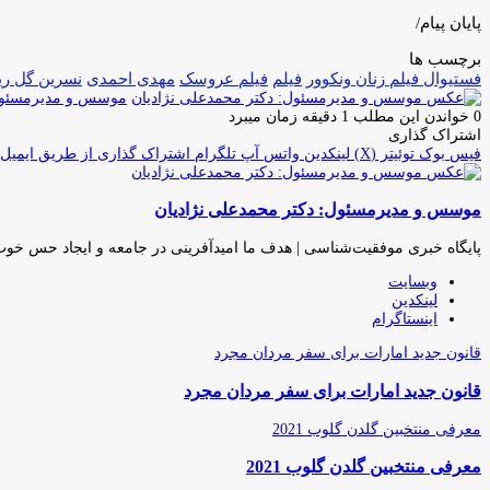
پایان پیام/
برچسب ها
فستیوال فیلم زنان ونکوور
فیلم
فیلم عروسک
مهدی احمدی
نسرین گل ری
موسس و مدیرمسئول:
0
خواندن این مطلب 1 دقیقه زمان میبرد
اشتراک گذاری
فیس بوک
توئیتر (X)
لینکدین
واتس آپ
تلگرام
اشتراک گذاری از طریق ایمیل
موسس و مدیرمسئول: دکتر محمدعلی نژادیان
پایگاه خبری موفقیت‌شناسی | هدف ما امیدآفرینی در جامعه و ایجاد حس خو
وبسایت
لینکدین
اینستاگرام
قانون جدید امارات برای سفر مردان مجرد
قانون جدید امارات برای سفر مردان مجرد
معرفی منتخبین گلدن گلوب 2021
معرفی منتخبین گلدن گلوب 2021