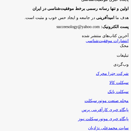
اولین و تنها رسانه رسمی برخط موفقیت‌شناسی در ایران
هدف ما
امیدآفرینی
در جامعه و ایجاد حس خوب و مثبت است.
پست الکترونیک:
succeesology@yahoo.com
آخرین کتاب‌های منتشر شده
انتشارات موفقیت‌شناسی
محک
تبلیغات
وب‌گردی
شرکت چترا محرک
سیکلت کالا
سیکلت بانک
مجله صنعت موتورسیکلت
پایگاه خبری کارآفرینی پرس
پایگاه خبری موتورسیکلت نیوز
سایت محمدعلی نژادیان