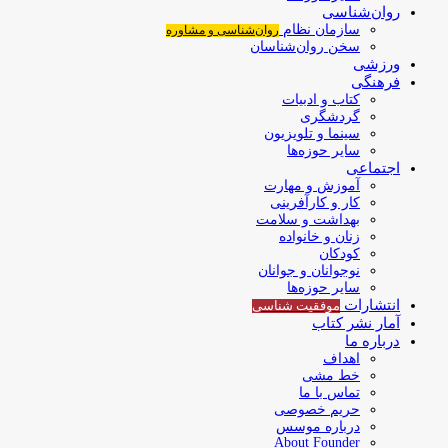
روان‌شناسی
سازمان نظام
روان‌شناسی و مشاوره
سخن روان‌شناسان
ورزشی
فرهنگی
کتاب و ادبیات
گردشگری
سینما و تلویزیون
سایر حوزه‌ها
اجتماعی
آموزش و مهارت
کار و کارآفرینی
بهداشت و سلامت
زنان و خانواده
کودکان
نوجوانان و جوانان
سایر حوزه‌ها
انتشارات
موفقیت‌ شناسی
آمار نشر کتاب
درباره ما
اهداف
خط مشی
تماس با ما
حریم خصوصی
درباره موسس
About Founder