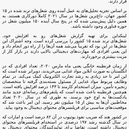
قرار دارند.
بر اساس تجزیه تحلیل‌های به عمل آمده روی شغل‌های ترند شده در ۱۵
کشور جهان، داغ‌ترین شغل‌ها در سال ۲۰۲۱ کاملاً دورکاری هستند. به
همین دلیل پیش‌بینی شده که در پنج سال آینده ۱۵۰ میلیون شغل در
حوزه فناوری وجود داشته باشد.
لینکداین برای تهیه گزارش شغل‌های رو به افزایش خود،
شغل‌های ترند شده ۱۵ کشور را بررسی کرده است. وجه اشتراک این
شغل‌ها در این بود که تقریباً می‌شد همه آن‌ها را از راه دور انجام داد و
این یعنی افرادی که مهارت‌های دیجیتالی بالایی دارند در بازار کار از
مزیت بیشتری برخوردارند.
از زمان قرنطینه خانگی یعنی ماه مارس ۲۰۲۰، تعداد افرادی که در
انگلستان به صورت آنلاین مواد غذایی می‌خریدند، دوبرابر شده است که
این امر تا حد زیادی به رشد تجارت الکترونیک کمک می‌کند. در تمام
وظایف مربوط مواد غذایی از مسئول بسته‌بندی گرفته تا متخصصان
زنجیره تأمین، میزان استخدام کارمند تا ۱۴۳ درصد افزایش یافته است.
هم‌چنین قرنطینه باعث شده است که پلتفرم‌های رسانه‌ای جدید مانند
پادکست‌ها به اوج خود برسند. به طوری که در سال ۲۰۲۰ تعداد
مخاطبین آن‌ها به بیش از ۱۵ میلیون نفر رسید. این امر باعث شد که
موقعیت‌های مناسبی برای فریلنسرهای محتوای دیجیتال به وجود بیاید.
در کشور هند که ضریب نفوذ یوتیوب در آن ۸۲ درصد است و امارات که
در سال گذشته رشد ۱۹۷ درصدی در استخدام فریلنسرهای محتوای
دیجیتال داشته است، تقاضا برای تولیدکنندگان محتوای دیجیتال به