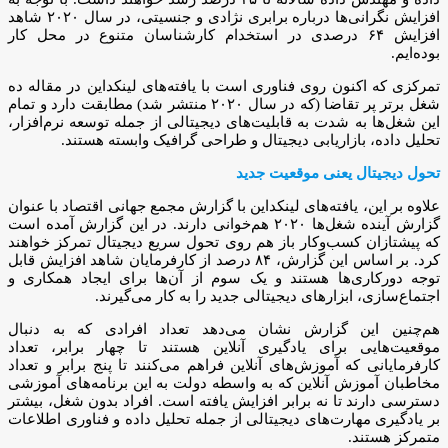
افزایش نگرانی‌ها درباره برابری نژادی و جنسیتی، در سال ۲۰۲۰ شاهد
افزایش ۶۴ درصدی در استخدام کارشناسان متنوع در محل کار
بوده‌ایم.
تمرکزی که اکنون روی فناوری است با یافته‌های لینکداین در مقاله ده
شغل برتر پر تقاضا (که در سال ۲۰۲۰ منتشر شد) مطابقت دارد و تمام
این شغل‌ها به شدت به قابلیت‌های دیجیتالی از جمله توسعه نرم‌افزار،
تحلیل داده، بازاریابی دیجیتال و طراحی گرافیک وابسته هستند.
تحول دیجیتال یعنی موقعیت جدید
علاوه بر این، یافته‌های لینکداین با گزارش مجمع جهانی اقتصاد با عنوان
گزارش آینده شغل‌ها ۲۰۲۰ هم‌خوانی دارند. در این گزارش آمده است
که پیشتازان کسب‌وکار باز هم روی تحول سریع دیجیتال تمرکز خواهند
کرد. بر اساس این گزارش، ۸۴ درصد از کارفرمایان شاهد افزایش قابل
توجه دورکاری‌ها هستند و یک سوم از آن‌ها برای ایجاد همکاری و
اجتماع‌سازی، ابزارهای دیجیتالی جدید را به کار می‌گیرند.
هم‌چنین این گزارش نشان می‌دهد تعداد افرادی که به دنبال
موقعیت‌هایی برای یادگیری آنلاین هستند تا چهار برابر، تعداد
کارفرمایانی که آموزش‌های آنلاین فراهم می‌کنند تا پنج برابر و تعداد
مخاطبان آموزش آنلاین که به واسطه دولت به این برنامه‌های آموزشی
دسترسی دارند تا نه برابر افزایش یافته است. افراد بدون شغل، بیشتر
بر یادگیری مهارت‌های دیجیتالی از جمله تحلیل داده و فناوری اطلاعات
متمرکز هستند.