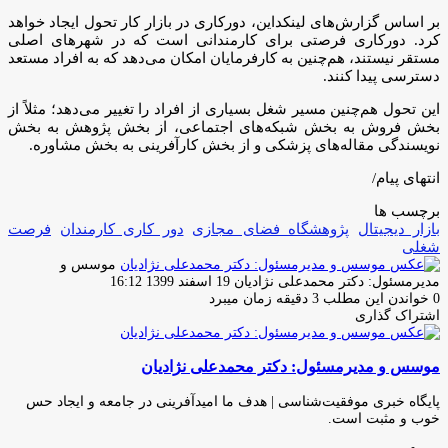
بر اساس گزارش‌های لینکداین، دورکاری در بازار کار تحول ایجاد خواهد
کرد. دورکاری فرصتی برای کارمندانی است که در شهرهای اصلی
مستقر نیستند، هم‌چنین به کارفرمایان امکان می‌دهد که به افراد مستعد
دسترسی پیدا کنند.
این تحول هم‌چنین مسیر شغل بسیاری از افراد را تغییر می‌دهد؛ مثلاً از
بخش فروش به بخش شبکه‌های اجتماعی، از بخش پژوهش به بخش
نویسندگی مقاله‌های پزشکی و از بخش کارآفرینی به بخش مشاوره.
انتهای پیام/
برچسب ها
بازار دیجیتال
پژوهشگاه فضای مجازی
دور کاری کارمندان
فرصت
شغلی
موسس و
ارسال
مدیرمسئول: دکتر محمدعلی نژادیان
19 اسفند 1399 16:12
ایمیل
0
خواندن این مطلب 3 دقیقه زمان میبرد
اشتراک گذاری
چاپ
فیس
توئیتر
واتس
تلگرام
لینکدین
اشتراک
(X)
آپ
بوک
گذاری
موسس و مدیرمسئول: دکتر محمدعلی نژادیان
از
طریق
ایمیل
پایگاه خبری موفقیت‌شناسی | هدف ما امیدآفرینی در جامعه و ایجاد حس
خوب و مثبت است.