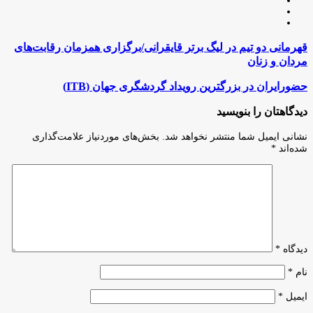
وبسایت
لینکدین
اینستاگرام
قهرمانی
قهرمانی دو تیم در لیگ برتر قایقرانی/برگزاری همزمان رقابت‌های
دو
مردان و زنان
تیم
در
حضورایران
حضورایران در بزرگترین رویداد گردشگری جهان (ITB)
لیگ
در
برتر
بزرگترین
دیدگاهتان را بنویسید
قایقرانی/
رویداد
برگزاری
گردشگری
نشانی ایمیل شما منتشر نخواهد شد.
بخش‌های موردنیاز علامت‌گذاری
همزمان
جهان
شده‌اند
*
رقابت‌های
(ITB)
مردان
و
زنان
دیدگاه
*
نام
*
ایمیل
*