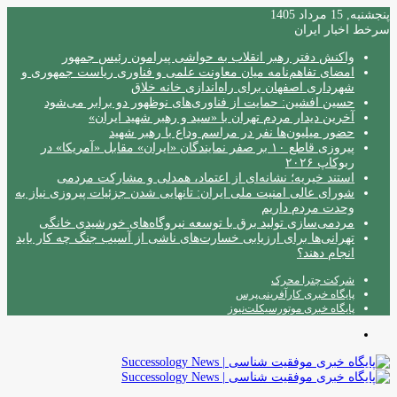
پنجشنبه, 15 مرداد 1405
سرخط اخبار ایران
واکنش دفتر رهبر انقلاب به حواشی پیرامون رئیس جمهور
امضای تفاهم‌نامه میان معاونت علمی و فناوری ریاست جمهوری و
شهرداری اصفهان برای راه‌اندازی خانه خلاق
حسین افشین: حمایت از فناوری‌های نوظهور دو برابر می‌شود
آخرین دیدار مردم تهران با «سید و رهبر شهید ایران»
حضور میلیون‌ها نفر در مراسم وداع با رهبر شهید
پیروزی قاطع ۱۰ بر صفر نمایندگان «ایران» مقابل «آمریکا» در
ربوکاپ ۲۰۲۶
استند خیریه؛ نشانه‌ای از اعتماد، همدلی و مشارکت مردمی
شورای عالی امنیت ملی ایران: تانهایی شدن جزئیات پیروزی نیاز به
وحدت مردم داریم
مردمی‌سازی تولید برق با توسعه نیروگاه‌های خورشیدی خانگی
تهرانی‌ها برای ارزیابی خسارت‌های ناشی از آسیب جنگ چه کار باید
انجام دهند؟
شرکت چترا محرک
پایگاه خبری کارآفرینی‌پرس
پایگاه خبری موتورسیکلت‌نیوز
منو