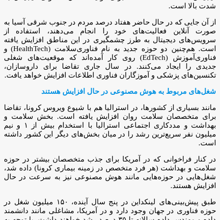
شدت بالا است.
از آن جایی که در حال حاضر هفتاد درصد مردم در جنوب شرقی آسیا به
صورت آنلاین فعالیت‌های خود را انجام می‌دهند، استفاده از
سرویس‌های دیجیتال به طرز چشمگیری در این مناطق افزایش یافته
است. هم‌چنین دو حوزه جدید به نام فناوری‌سلامت (HealthTech) و
فناوری‌آموزش (EdTech) روی کار آمده‌اند که موقعیت‌های شغلی
جدیدی را ایجاد می‌کنند. در سال جاری تقاضا برای داروسازان،
تکنسین‌های پزشکی و آموزگاران فناوری اطلاعات افزایش خواهد یافت.
شغل‌های مربوط به هوش مصنوعی در حال افزایش هستند
مانند بسیاری از کشورها، در استرالیا هم با شیوع ویروس کرونا، تقاضا
برای متخصصان سلامت روان افزایش یافته است. بخش سلامت و
بهداشت و مددکاری اجتماعی استرالیا با استخدام بیش از ۱ و نیم
میلیون نفر سریع‌ترین رشد را در میان بخش‌های دیگر این کشور داشته
است.
در کنار فراخوانی که در آمریکا برای جذب متخصصان بیشتر در حوزه
سلامت و بهداشت (هر فرد متخصص در زمینه بیماری کرونا) داده شد،
شغل‌هایی در حوزه‌هایی مانند هوش مصنوعی نیز به سرعت در حال
افزایش هستند.
طبق پیش‌بینی‌های لینکداین در پنج سال آینده، ۱۵۰ میلیون شغل در
حوزه فناوری در جهان وجود دارد و در آمریکا، مشاغلی مانند دانشمند
داده و مهندس داده سالانه تا ۳۵ درصد رشد خواهند داشت. با توجه به