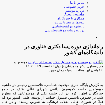
تماس با ما
حریم خصوصی
درباره موسس
About Founder
همکاری با خبرنگاران
پیوندها مرتبط با سایت
تاریخچه موفقیت‌شناسی
درباره رسانه موفقیت‌شناسی
جستجو
برای
راه‌اندازی دوره پسا دکتری فناوری در
دانشگاه‌های کشور
موسس و
ارسال
مدیرمسئول: دکتر محمدعلی نژادیان
21 اسفند 1399 13:33
ایمیل
0
خواندن این مطلب 1 دقیقه زمان میبرد
به گزارش پایگاه خبری موفقیت شناسی، غلامحسین رحیمی در حاشیه
دویستمین جلسه کمیسیون دائمی شورای عالی عتف در جمع
خبرنگاران اظهار کرد: در این جلسه یکی از موضوعاتی که مطرح
شد، در خصوص تأسیس صندوق حمایت از توسعه علمی کشور بود که
قبلاً در شورای عالی انقلاب فرهنگی به تصویب رسیده و در حال