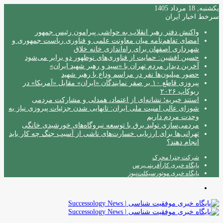
یکشنبه, 18 مرداد 1405
سرخط اخبار ایران
واکنش دفتر رهبر انقلاب به حواشی پیرامون رئیس جمهور
امضای تفاهم‌نامه میان معاونت علمی و فناوری ریاست جمهوری و
شهرداری اصفهان برای راه‌اندازی خانه خلاق
حسین افشین: حمایت از فناوری‌های نوظهور دو برابر می‌شود
آخرین دیدار مردم تهران با «سید و رهبر شهید ایران»
حضور میلیون‌ها نفر در مراسم وداع با رهبر شهید
پیروزی قاطع ۱۰ بر صفر نمایندگان «ایران» مقابل «آمریکا» در
ربوکاپ ۲۰۲۶
استند خیریه؛ نشانه‌ای از اعتماد، همدلی و مشارکت مردمی
شورای عالی امنیت ملی ایران: تانهایی شدن جزئیات پیروزی نیاز به
وحدت مردم داریم
مردمی‌سازی تولید برق با توسعه نیروگاه‌های خورشیدی خانگی
تهرانی‌ها برای ارزیابی خسارت‌های ناشی از آسیب جنگ چه کار باید
انجام دهند؟
شرکت چترا محرک
پایگاه خبری کارآفرینی‌پرس
پایگاه خبری موتورسیکلت‌نیوز
منو