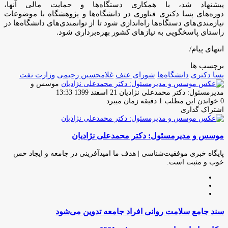
پیشنهاد شد، با همکاری دستگاه‌ها و حمایت مالی آنها،
دوره‌های پسا دکتری فناوری در دانشگاه‌ها و پژوهشگاه با موضوعات
نیازمندی‌های دستگاه‌ها راه‌اندازی شود تا از توانمندی‌های دانشگاه‌ها در
راستای پاسخگویی به نیازهای کشور بهره‌برداری شود.
انتهای پیام/
برچسب ها
پسا دکتری
دانشگاه‌ها
شورای عتف
غلامحسین رحیمی
وزارت نفت
موسس و
ارسال
مدیرمسئول: دکتر محمدعلی نژادیان
21 اسفند 1399 13:33
ایمیل
0
خواندن این مطلب 1 دقیقه زمان میبرد
اشتراک گذاری
چاپ
فیس
توئیتر
واتس
تلگرام
لینکدین
اشتراک
(X)
آپ
بوک
گذاری
موسس و مدیرمسئول: دکتر محمدعلی نژادیان
از
طریق
ایمیل
پایگاه خبری موفقیت‌شناسی | هدف ما امیدآفرینی در جامعه و ایجاد حس
خوب و مثبت است.
وبسایت
لینکدین
اینستاگرام
سند
سند جامع سلامت روانی افراد جامعه تدوین می‌شود
جامع
سلامت