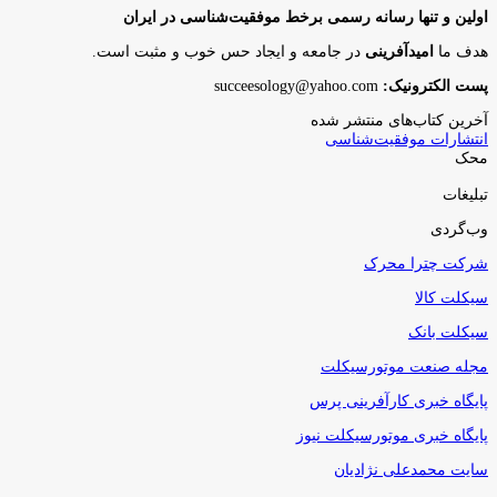
اولین و تنها رسانه رسمی برخط موفقیت‌شناسی در ایران
هدف ما
امیدآفرینی
در جامعه و ایجاد حس خوب و مثبت است.
پست الکترونیک:
succeesology@yahoo.com
آخرین کتاب‌های منتشر شده
انتشارات موفقیت‌شناسی
محک
تبلیغات
وب‌گردی
شرکت چترا محرک
سیکلت کالا
سیکلت بانک
مجله صنعت موتورسیکلت
پایگاه خبری کارآفرینی پرس
پایگاه خبری موتورسیکلت نیوز
سایت محمدعلی نژادیان