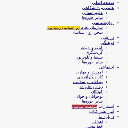
صفحه اصلی
علمی و دانشگاهی
علوم انسانی
سایر حوزه‌ها
روان‌شناسی
سازمان نظام
روان‌شناسی و مشاوره
سخن روان‌شناسان
ورزشی
فرهنگی
کتاب و ادبیات
گردشگری
سینما و تلویزیون
سایر حوزه‌ها
اجتماعی
آموزش و مهارت
کار و کارآفرینی
بهداشت و سلامت
زنان و خانواده
کودکان
نوجوانان و جوانان
سایر حوزه‌ها
انتشارات
موفقیت‌ شناسی
آمار نشر کتاب
درباره ما
اهداف
خط مشی