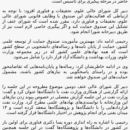
حاضر در مرحله پیگیری برای تأسیس است.
دبیر کل شورای عالی علوم، تحقیقات و فناوری افزود: با توجه به
ارتباطی که فعالیت‌های این صندوق با وظایف قانونی شورای عالی
علوم، تحقیقات و فناوری دارد، مقرر شده است که شورای عتف از
تشکیل این صندوق حمایت کند و اگر پیگیری خاصی لازم است نیز از
طریق دبیرخانه شورا انجام شود.
رحیمی ادامه داد: مهمترین مأموریت صندوق حمایت از توسعه علمی
کشور، حمایت از پایان نامه‌ها و رساله‌های دانشجویی در سطح کشور
است که همه نهادهای علمی کشور که در زیر مجموعه وزارت
علوم، وزرات بهداشت و دانشگاه آزاد قرار دارد را شامل می‌شود.
وی در ادامه خاطرنشان کرد: رساله‌ها و پایان‌نامه‌هایی که تقاضامحور
بوده و در راستای پاسخگویی به نیازهای کشور باشند، مشمول
حمایت‌های این صندوق خواهند شد.
دبیر کل شورای عالی عتف دومین موضوع مطروحه در این جلسه را
ارائه گزارشی از همکاری وزارت نفت با دانشگاه‌ها عنوان کرد و گفت:
وزارت نفت در این جلسه گزارش مفصلی در خصوص پیوند زدن نیازهای
این وزارتخانه با توانمندی‌های نهادهای علمی مطرح کرد. وزارت نفت
قراردادهایی را با دانشگاه‌ها و پژوهشگاه‌ها منعقد کرده است و ۱۴
میدان نفتی برای انجام پژوهش در اختیار دانشگاه‌ها قرار گرفته است.
رحیمی با اشاره به راه اندازی دوره پسا دکتری فناوری برای اولین بار
در کشور در دانشگاه‌ها و پژوهشگاه‌ها گفت: در این جلسه همچنین