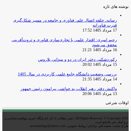
نوشته های تازه
رسانه، حلقه اتصال علم، فناوری و جامعه در مسیر شکل‌گیری
قدرت فناورانه
17 مرداد 1405 17:52
رحیم امیری: اقتدار علمی با تجاری‌سازی فناوری و ثروت‌آفرینی
محقق می‌شود
16 مرداد 1405 21:21
رکوردشکنی دختر ایران در دو و میدانی بلاروس
15 مرداد 1405 20:02
بررسی وضعیت دانشگاه جامع علمی کاربردی در سال 1405
14 مرداد 1405 21:35
واکنش دفتر رهبر انقلاب به حواشی پیرامون رئیس جمهور
13 مرداد 1405 20:06
اوقات شرعی
All Rights Reserved, © Copyright 2021 | نشر مطالب با ذکر نام پایگاه خبری موفقیت‌شناسی و
درج لینک خبر بلامانع است
طراح سایت: محمدعلی نژادیان | روابط عمومی: successology@yahoo.com