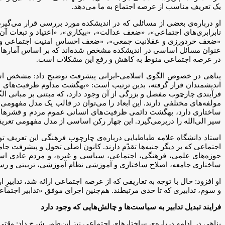
یک تعریف مناسب از عرصه اجتماع به ما می‌دهد.
نابرابری‌های اجتماعی»، «ضعف عدالت»، «بیکاری»، «اعتیاد و تبعات 
«ضعف خردورزی و عقلانیت جمعی»، «ضعف احساس امنیت اجتماعی و روان
عنوان مسائل اساسی در اندیشکده مشخص شده‌اند که بر اساس آمارهای م
در عرصه اجتماعی منوط به کاهش و رفع این مشکلات است.
پناهی در خصوص الگوی اسلامی-ایرانی پیشرفت توضیح داد: مشخص است ک
اندیشمندان قرار گرفته، بدین ترتیب است: «بهگشت مداوم ظرفیت‌های اج
مولفه‌های مختلفی دارند. این ابعاد را می‌توان در قالب یک مدل مفهو
ساختاری دارد، بهگشت دائمی ظرفیت‌های انسانی عموم مردم و قشرها و
سیر الی‌الله را دربرمی‌گیرد. این چهار رکن اساسی از مدل مفهومی تعر
استاد دانشگاه علامه طباطبایی درباره‌ی چارچوب فرهنگی این تعریف ت
اجتماعی که بر دیگر جنبه‌ها تقدّم دارند. کانون اصلی تحول و پیشرفت
حوزه‌های علمی، فرهنگی، اجتماعی، سیاسی و غیره، و مردم عادی‌ است 
ساختاری جامعه، اصلاح ساختاری و آموزشی نظام آموزشی، تربیتی و رسان
او افزود: حال با توجه به تعاریفی که از عرصه اجتماعی ارائه شد، تدابیر
و سوم، تدابیری که تا حدی مرتبطند. هم‌چنین اجرای موفق «تدابیر اجتما
فرایند تبدیل تدابیر به سیاست‌ها و چالش‌هایی که وجود دارد
پناهی در ادامه درباره‌ی ساختارهای اجتماعی نیز این‌طور شرح داد: وق