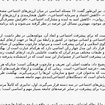
او درباره‌ی بعضی از مسائلی که در اندیشکده‌ مورد بررسی قرار می‌گیرد، نیز این‌ط
آن»، «کاهش اعتماد و سرمایه اجتماعی»، «افول هنجارمندی و ارزش‌های
ی»، «کاهش امید به آینده و مشارکت اجتماعی» «افزایش مصرف‌گرایی» و
وجود، مهم‍‌ترین مسائل این عرصه در نظر گرفته می‌شوند و باید برنامه
ه برای پیشرفت اجتماعی و ابعاد آن، مولفه‌هایی در نظر داشت. از این
تماعی و انسانی موجود در کشور و رابطۀ بین آن‌ها در جهت ارتقای کیف
می قرار داد. این مدل چهار رکن اساسی دارد که هرکدام عبارت است از:
 طبقات مختلف مردم ایران که ماهیت عاملیتی دارند، ارتقای کیفیت زند
یف پیشرفت اجتماعی از چشم‌انداز این سند است که در اندیشکده پذیرفته
وضیح داد: ماهیت اصلی این تعریف و چارچوب فرهنگی است؛ چنان‌که هر ک
 جامعه، «عرصه اجتماعی» است. زمانی که از بهگشت و ارتقاء ظرفیت‌های ا
که به‌عنوان فرد، جمع و سازمان، این‌ها را دربرمی‌گیرند. بهگشت ظرفی
ه‌ای‌ است که دستگاه‌های اجتماعی‌کننده‌ی مهم جامعه هستند.
ِ ارزش‌های اجتماعی در سه دسته قرار می‌گیرند. اول، تدابیری که کاملاً مر
عی» برای پیشرفت در سایر عرصه‌های جامعه بسیار مهم و اساسی‌ است؛ بناب
تی ما از نظام اجتماعی صحبت می‌کنیم، در واقع درباره‌ی ساختارها صحبت