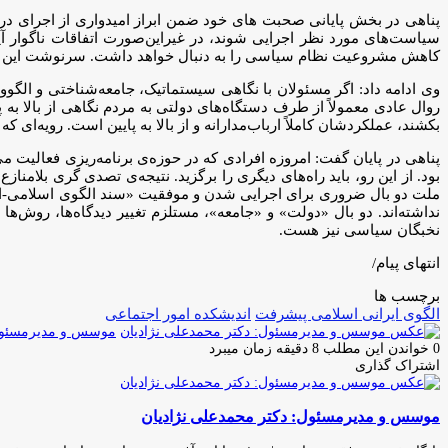
پناهی در بخش پایانی صحبت های خود ضمن ابراز امیدواری از اجرای درست
سیاست‌های مورد نظر اجرایی شوند، در غیراین‌صورت اتفاقات ناگوار آی
کاهش مشروعیت نظام سیاسی را به دنبال خواهد داشت. سرنوشت این سند،
وی ادامه داد: اگر مسئولان با نگاهی سیستماتیک، جامعه‌شناختی و الگووا
روال عادی معمولاً از طرف دستگاه‌های دولتی به مردم نگاهی از بالا به 
بکشند، عملکردشان کاملاً ارباب‌مدارانه و از بالا به پایین است. رویه‌ا
پناهی در پایان گفت: امروزه افرادی که در حوزه‌ی برنامه‌ریزی فعالیت م
بود. از این رو، باید راه‌های دیگری را برگزید. نتیجه‌ی تصدی گری بلا
ملت دو بال ضروری برای اجرایی شدن و موفقیت «سند الگوی اسلامی-ایران
نداشته‌اند. دو بال «دولت» و «جامعه»، مستلزم تغییر دیدگاه‌ها، روش‌
نخبگان سیاسی نیز هست.
انتهای پیام/
برچسب ها
الگوی ایرانی اسلامی پیشرفت
اندیشکده امور اجتماعی
موسس و مدیرمسئول:
0
خواندن این مطلب 8 دقیقه زمان میبرد
اشتراک گذاری
چاپ
فیس
توئیتر
واتس
تلگرام
لینکدین
اشتراک
(X)
آپ
بوک
گذاری
موسس و مدیرمسئول: دکتر محمدعلی نژادیان
از
طریق