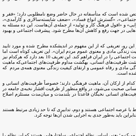
ور گفت: 10 مسئله اساسی در میان ارزش‌های اجتماعی مشخص شده است که متأسفانه در حال حاضر وضع نامطلوبی دارد؛ «فقر و
 اجتماعی»، «گسترش انواع فساد»، «ضعف شایسته‌سالاری و کارآمدی»،
 «افول فرهنگ کار و تولید» از جمله‌ی آن‌هاست. این ده مسئله به
‌هایی در جهت رفع و کاهش آن‌ها مطرح شود. پیشرفت اجتماعی و بهبود
 رو، تعریفی که از این مفهوم در اندیشکده مطرح شده و مورد تایید
یت زندگی مادی و معنوی عموم مردم ایران». این تعریف کوتاه است اما
فرآیندی چارچوب مفصل و بزرگی از آن وجود دارد، که مبتنی بر مبانی الگوی اسلامی و ایرانی پیشرفت است و می‌تواند چارچوب مطلوبی از شناخت اجتماعی را در ایران فراهم کند. این تعریف 10 بعد دارد که هرکدام نیز
 بهگشت ظرفیت‌های انسانی، بهگشت مداوم ظرفیت‌های اجتماعی‌که ماهیت
گی مادی و رفاه عمومی و ارتقای کیفیت زندگی معنوی همه‌ی مردم که
 شده است.
دام از ارکان آن، ماهیت فرهنگی دارند؛ خصوصاً ظرفیت‌های انسانی و
نسانی صحبت می‌شود، در واقع منظور از ظرفیت اقشار نخبه‌ی جامعه در
ت‌های انسانی نخبگان قاعدتاً در بلندمدت و میان‌مدت مستلزم اصلاح
تبط با عرصه اجتماعی هستند و دوم، تدابیری که تا حد زیادی مرتبط هستند
راین باید به‌طور جدی به اجرایی شدن آن‌ها توجه کرد.
 می‌کنیم؛ یعنی اساس نظام اجتماعی ساختارهایی هستند که این نظام را