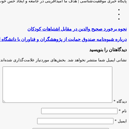
ایمیل
پایگاه خبری موفقیت‌شناسی | هدف ما امیدآفرینی در جامعه و ایجاد حس خو
وبسایت
لینکدین
اینستاگرام
نحوه
نحوه برخورد صحیح والدین در مقابل اشتباهات کودکان
برخورد
صحیح
درباره
درباره شیوه‌نامه صندوق حمایت از پژوهشگران و فناوران با دانشگاه ا
والدین
شیوه‌نامه
در
صندوق
دیدگاهتان را بنویسید
مقابل
حمایت
اشتباهات
از
نشانی ایمیل شما منتشر نخواهد شد.
بخش‌های موردنیاز علامت‌گذاری شده‌اند
کودکان
پژوهشگران
و
فناوران
با
دانشگاه
الزهرا
دیدگاه
*
نام
*
ایمیل
*