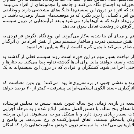
افرادی که زمینه‌ی علوم اجتماعی ندارند، اتخاذ می کنند هم‎‌سان است. این افراد فردمحورانه به اجتماع نگاه می‌کنند و جامعه را مجموعه‌ای از افراد می‌بینند.
د که افراد در درون این سیستم‌ها جایگاه‌های مشخصی دارند و وظایفی
ن افراد کسانی را دربر بگیرد که در موقعیت‌های بسیار پرقدرت باشد. در
ن‌داد دارند که به آن‌ها وارد می‌شود و بعد فرآیندهایی در درون سیستم
رار گرفتن در وضعیت تعادل سوق می‌دهد.
بنای آن بنا شده، به‌کار می‌گیرند. این نوع نگاه، نگرش فرافردی به
ل نقش سیستم، قدرت و ساختار سیستم بیش از نقش افراد در آن اثرگذار
ادر نمی‌کند تا بدون کم و کاست از بالا به پایین اجرا شود.
از مباحث بسیار مهم در این حوزه است. روند سیستم فعلی از گذشته به
وابسته خواهند ماند. برای آن‌ها گذشته تداوم پیدا می‌کند. ساختارها و
‌سختی اجرا می‌شود. کنشگران و افرادی که در درون این سیستم‌اند به یک
یرند و نقشی جنبی در برنامه‌ریزی‌ها پیدا می‌کنند؛ این بدین معناست که
کارشناسان مربوطه علی‌رغم تمام تلاش‌ها و با تمام تمایلی که در تابوشکنی دارند، ناگزیر می‌شوند مانند رویه‌ی گذشته پیروی کنند. در این صورت اثرگذاری «سند الگوی اسلامی-ایرانی پیشرفت» کمتر از ۲۰ درصد خواهد
 توسعه در بازه‌ی زمانی پنج ساله تدوین شده، سپس به مجلس فرستاده
‌های پنج ساله، با دستورالعمل مجلس ابلاغ شده و به مرحله اجرایی
 بسیار زیادی وجود دارد و با مشکل مواجه می‌شوند. در این مرحله،
ن پاسخگو نیستند، اتفاق امیدوارکننده‌ای رخ نمی‌دهد. پر واضح و
ود، سرنوشتی مشابه دیگر برنامه‎ها خواهد داشت. با این‌که کارگزاران تلاش‌هایی می‌کنند، اما سیستم درون خودش مقاومت‌هایی دارد که امکان