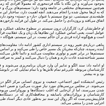
هم‌چنین سیستم‌های مختلفی در جامعه وجود دارد؛ سیستم‌های بزرگ و خر
که به آن‌ها محول شده را انجام می‌دهند. آنچه اهمیت دارد، ساختار این 
طبقه‌بندی سیستمی، دو نوع سیستم با عنوان «باز» و «بسته» وجود دارد. «
اتفاق می‌افتد و برون‌دادی را حاصل می‌کند. در طول این فرآیند بازخور
او خاطرنشان کرد: کارگزاران درون سیستم در سطوح مختلف عملکرد و ساخ
عوامل است. یعنی اساس عملکرد این نظام‌ها یک زبان و یک عقلانیت فرا
است و هیچ‌گونه اراده فردی بر آن حاکم نیست. در این سیستم، هیچ‌گاه «یک 
پناهی درباره‌ی تغییر رویه در سیستم اداری کشور ادامه داد: مقاومت‌
آینده رسیده، چنان‌که مجریان یک مسیر خاص را طی می‌کنند و بر اساس این
سیستم‌ها در برابر تغییر و نوآوری مقاومت می‌کنند و دائماً تلاش می‌کن
مسیر شناخته‌شده عادت دارند و همان را دنبال می‌کنند و کمتر به صرافت ی
او ادامه داد: سند الگو و تدابیر آن وارد جریان برنامه‌ریزی می‌شوند و 
بود و نه بیشتر.
رئیس اندیشکده امور اجتماعی، جمعیت و نیروی انسانی مرکز الگو دربا
می‌شوند. در مجلس بررسی‌های مورد نیاز صورت می‌گیرد و ضمن اعمال 
شدن می‌رسند، اما از آن‌جایی که اغلب دستگاه‌ها و بوروکراسی مربو
کارشناسان و بروکرات‌های باسابقه و محافظه‌کاری که در دستگاه‌ها
اجرایی شدن را منتفی می‌کند.