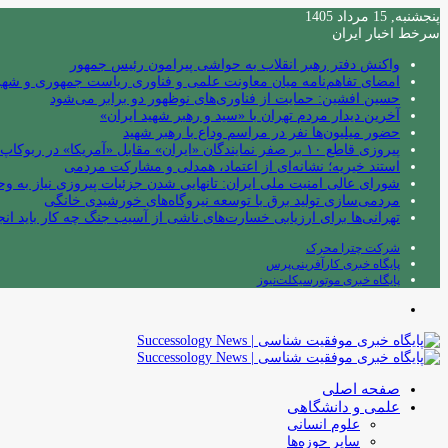
پنجشنبه, 15 مرداد 1405
سرخط اخبار ایران
واکنش دفتر رهبر انقلاب به حواشی پیرامون رئیس جمهور
امضای تفاهم‌نامه میان معاونت علمی و فناوری ریاست جمهوری و شهردا
حسین افشین: حمایت از فناوری‌های نوظهور دو برابر می‌شود
آخرین دیدار مردم تهران با «سید و رهبر شهید ایران»
حضور میلیون‌ها نفر در مراسم وداع با رهبر شهید
پیروزی قاطع ۱۰ بر صفر نمایندگان «ایران» مقابل «آمریکا» در ربوکاپ ۲۰۲۶
استند خیریه؛ نشانه‌ای از اعتماد، همدلی و مشارکت مردمی
شورای عالی امنیت ملی ایران: تانهایی شدن جزئیات پیروزی نیاز به و
مردمی‌سازی تولید برق با توسعه نیروگاه‌های خورشیدی خانگی
تهرانی‌ها برای ارزیابی خسارت‌های ناشی از آسیب جنگ چه کار باید انج
شرکت چترا محرک
پایگاه خبری کارآفرینی‌پرس
پایگاه خبری موتورسیکلت‌نیوز
منو
صفحه اصلی
علمی و دانشگاهی
علوم انسانی
سایر حوزه‌ها