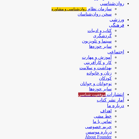
روان‌شناسی
سازمان نظام
روان‌شناسی و مشاوره
سخن روان‌شناسان
ورزشی
فرهنگی
کتاب و ادبیات
گردشگری
سینما و تلویزیون
سایر حوزه‌ها
اجتماعی
آموزش و مهارت
کار و کارآفرینی
بهداشت و سلامت
زنان و خانواده
کودکان
نوجوانان و جوانان
سایر حوزه‌ها
انتشارات
موفقیت‌ شناسی
آمار نشر کتاب
درباره ما
اهداف
خط مشی
تماس با ما
حریم خصوصی
درباره موسس
About Founder