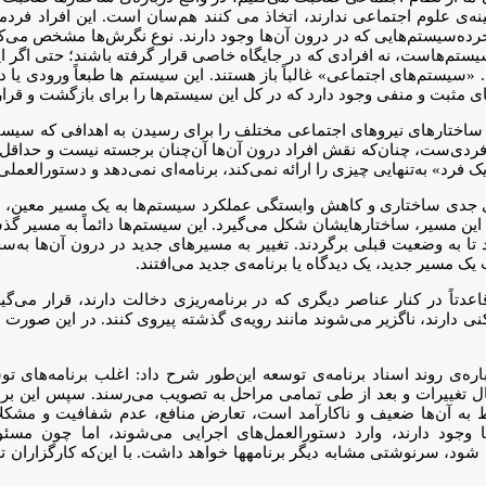
به‌وجود می‌آورند و این نگاه با نگاه فردمحوری که معمولاً 
ده‌سیستم‌هایی که در درون آن‌ها وجود دارند. نوع نگرش‌ها مشخص می‌کن
سیستم‌هاست، نه افرادی که در جایگاه خاصی قرار گرفته باشند؛ حتی اگر ای
سیستم‌های اجتماعی» غالباً باز هستند. این سیستم ها طبعاً ورودی یا درو
دهای مثبت و منفی وجود دارد که در کل این سیستم‌ها را برای بازگشت و ق
تارهای نیروهای اجتماعی مختلف را برای رسیدن به اهدافی که سیستم بر م
فردی‌ست، چنان‌که نقش افراد درون آن‌ها آن‌چنان برجسته نیست و حداق
فرد» به‌تنهایی چیزی را ارائه نمی‌کند، برنامه‌ای نمی‌دهد و دستورالعملی ص
های جدی ساختاری و کاهش وابستگی عملکرد سیستم‌ها به یک مسیر معین، 
 مسیر، ساختارهایشان شکل می‌گیرد. این سیستم‌ها دائماً به مسیر گذشته 
ند تا به وضعیت قبلی برگردند. تغییر به مسیرهای جدید در درون آن‌ها به
ک مسیر جدید، یک دیدگاه یا برنامه‌ی جدید می‌افتند.
قاعدتاً در کنار عناصر دیگری که در برنامه‌ریزی دخالت دارند، قرار می‌گ
ره‌ی روند اسناد برنامه‌ی توسعه این‌طور شرح داد: اغلب برنامه‌های
تغییرات و بعد از طی تمامی مراحل به تصویب می‌رسند. سپس این برنامه
ط به آن‌ها ضعیف و ناکارآمد است، تعارض منافع، عدم شفافیت و مشکلات
 وجود دارند، وارد دستورالعمل‌های اجرایی می‌شوند، اما چون مسئولا
قابل‌پیش‌بینی‌ست که اگر روال این سند نیز به‌طور عادی دیگر اسناد طی ش