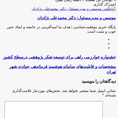
اشتراک گذاری
چاپ
فیس
توئیتر
واتس
تلگرام
لینکدین
اشتراک
(X)
آپ
بوک
گذاری
موسس و مدیرمسئول: دکتر محمدعلی نژادیان
از
طریق
ایمیل
پایگاه خبری موفقیت‌شناسی | هدف ما امیدآفرینی در جامعه و ایجاد حس
خوب و مثبت است.
وبسایت
لینکدین
اینستاگرام
جشنواره
جشنواره خوارزمی راهی برای توسعه تفکر پژوهشی درسطح کشور
خوارزمی
راهی
مشخصات
مشخصات و قابلیت‌های سامانه هوشمند فرماندهی حوادث شهر
برای
و
تهران
توسعه
قابلیت‌های
تفکر
سامانه
دیدگاهتان را بنویسید
پژوهشی
هوشمند
درسطح
فرماندهی
نشانی ایمیل شما منتشر نخواهد شد.
بخش‌های موردنیاز علامت‌گذاری
کشور
حوادث
شده‌اند
*
شهر
تهران