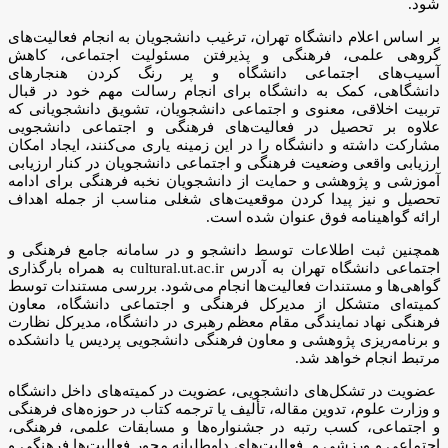
شود.
بر اساس اعلام دانشگاه تهران، ترغیب دانشجویان به انجام فعالیت‌های
گروهی علمی، فرهنگی و پذیرفتن مسئولیت اجتماعی، کاهش
آسیب‌های اجتماعی دانشگاه و پر رنگ کردن هنجارهای
دانشگاهی، کمک به دانشگاه برای انجام رسالت مهم خود در قبال
تربیت اخلاقی، معنوی و اجتماعی دانشجویان، تشویق دانشجویانی که
علاوه بر تحصیل در فعالیت‌های فرهنگی و اجتماعی دانشجویی
مشارکت داشته و دانشگاه را در این زمینه یاری می‌کنند، ایجاد امکان
ارزیابی واقعی وضعیت فرهنگی و اجتماعی دانشجویان در کنار ارزیابی
آموزشی و پژوهشی و حمایت از دانشجویان نخبه فرهنگی برای ادامه
تحصیل و نیز پیدا کردن موقعیت‌های شغلی مناسب از جمله اهداف
ارائه گواهینامه فوق عنوان شده است.
همچنین ثبت اطلاعات توسط دانشجو و در سامانه جامع فرهنگی و
اجتماعی دانشگاه تهران به آدرس cultural.ut.ac.ir به همراه بارگذاری
گواهی‌ها و مستندات فعالیت‌ها انجام می‌شود. بررسی مستندات توسط
کمیته‌ای متشکل از مدیرکل فرهنگی و اجتماعی دانشگاه، معاون
فرهنگی نهاد نمایندگی مقام معظم رهبری در دانشگاه، مدیرکل نظارت
و برنامه‌ریزی پژوهشی و معاون فرهنگی دانشجویی پردیس یا دانشکده
مرتبط انجام خواهد شد.
عضویت در تشکل‌های دانشجویی، عضویت در کمیته‌های داخل دانشگاه
و وزارت علوم، تدوین مقاله، تألیف یا ترجمه کتاب در حوزه‌های فرهنگی
و اجتماعی، کسب رتبه در جشنواره‌ها و مسابقات علمی، فرهنگی،
اجتماعی و ورزشی و فعالیت‌های داوطلبانه محور فعالیت‌ها فرهنگی و