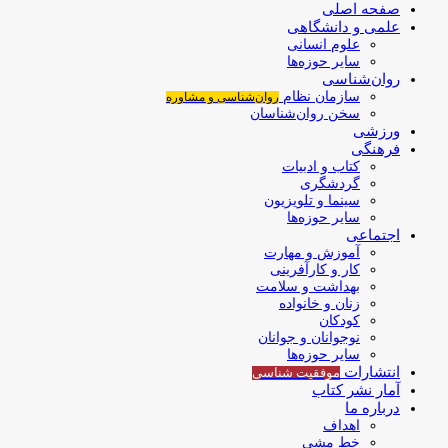
صفحه اصلی
علمی و دانشگاهی
علوم انسانی
سایر حوزه‌ها
روان‌شناسی
سازمان نظام
روان‌شناسی و مشاوره
سخن روان‌شناسان
ورزشی
فرهنگی
کتاب و ادبیات
گردشگری
سینما و تلویزیون
سایر حوزه‌ها
اجتماعی
آموزش و مهارت
کار و کارآفرینی
بهداشت و سلامت
زنان و خانواده
کودکان
نوجوانان و جوانان
سایر حوزه‌ها
انتشارات
موفقیت‌ شناسی
آمار نشر کتاب
درباره ما
اهداف
خط مشی