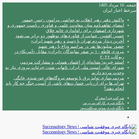
جمعه, 16 مرداد 1405
سرخط اخبار ایران
واکنش دفتر رهبر انقلاب به حواشی پیرامون رئیس جمهور
امضای تفاهم‌نامه میان معاونت علمی و فناوری ریاست جمهوری و
شهرداری اصفهان برای راه‌اندازی خانه خلاق
حسین افشین: حمایت از فناوری‌های نوظهور دو برابر می‌شود
آخرین دیدار مردم تهران با «سید و رهبر شهید ایران»
حضور میلیون‌ها نفر در مراسم وداع با رهبر شهید
پیروزی قاطع ۱۰ بر صفر نمایندگان «ایران» مقابل «آمریکا» در
ربوکاپ ۲۰۲۶
استند خیریه؛ نشانه‌ای از اعتماد، همدلی و مشارکت مردمی
شورای عالی امنیت ملی ایران: تانهایی شدن جزئیات پیروزی نیاز به
وحدت مردم داریم
مردمی‌سازی تولید برق با توسعه نیروگاه‌های خورشیدی خانگی
تهرانی‌ها برای ارزیابی خسارت‌های ناشی از آسیب جنگ چه کار باید
انجام دهند؟
شرکت چترا محرک
پایگاه خبری کارآفرینی‌پرس
پایگاه خبری موتورسیکلت‌نیوز
منو