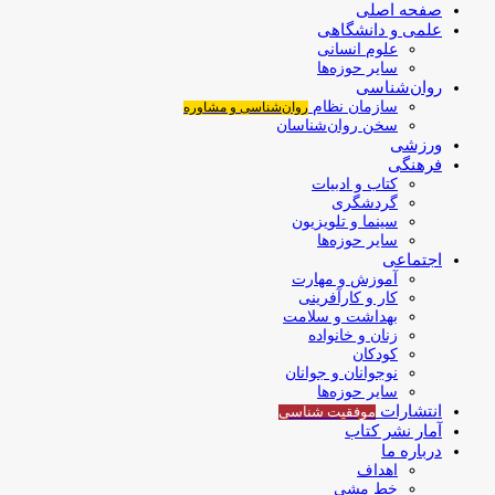
صفحه اصلی
علمی و دانشگاهی
علوم انسانی
سایر حوزه‌ها
روان‌شناسی
سازمان نظام
روان‌شناسی و مشاوره
سخن روان‌شناسان
ورزشی
فرهنگی
کتاب و ادبیات
گردشگری
سینما و تلویزیون
سایر حوزه‌ها
اجتماعی
آموزش و مهارت
کار و کارآفرینی
بهداشت و سلامت
زنان و خانواده
کودکان
نوجوانان و جوانان
سایر حوزه‌ها
انتشارات
موفقیت‌ شناسی
آمار نشر کتاب
درباره ما
اهداف
خط مشی