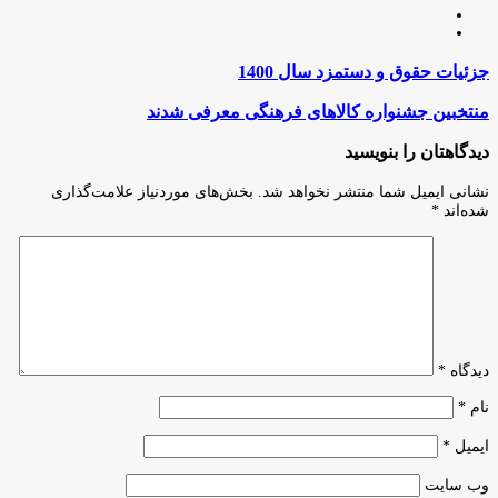
لینکدین
اینستاگرام
جزئیات
جزئیات حقوق و دستمزد سال 1400
حقوق
و
منتخبین
منتخبین جشنواره کالاهای فرهنگی معرفی شدند
دستمزد
جشنواره
سال
کالاهای
دیدگاهتان را بنویسید
1400
فرهنگی
معرفی
نشانی ایمیل شما منتشر نخواهد شد.
بخش‌های موردنیاز علامت‌گذاری
شدند
شده‌اند
*
دیدگاه
*
نام
*
ایمیل
*
وب‌ سایت