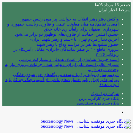
جمعه, 16 مرداد 1405
سرخط اخبار ایران
واکنش دفتر رهبر انقلاب به حواشی پیرامون رئیس جمهور
امضای تفاهم‌نامه میان معاونت علمی و فناوری ریاست جمهوری و
شهرداری اصفهان برای راه‌اندازی خانه خلاق
حسین افشین: حمایت از فناوری‌های نوظهور دو برابر می‌شود
آخرین دیدار مردم تهران با «سید و رهبر شهید ایران»
حضور میلیون‌ها نفر در مراسم وداع با رهبر شهید
پیروزی قاطع ۱۰ بر صفر نمایندگان «ایران» مقابل «آمریکا» در
ربوکاپ ۲۰۲۶
استند خیریه؛ نشانه‌ای از اعتماد، همدلی و مشارکت مردمی
شورای عالی امنیت ملی ایران: تانهایی شدن جزئیات پیروزی نیاز به
وحدت مردم داریم
مردمی‌سازی تولید برق با توسعه نیروگاه‌های خورشیدی خانگی
تهرانی‌ها برای ارزیابی خسارت‌های ناشی از آسیب جنگ چه کار باید
انجام دهند؟
شرکت چترا محرک
پایگاه خبری کارآفرینی‌پرس
پایگاه خبری موتورسیکلت‌نیوز
منو