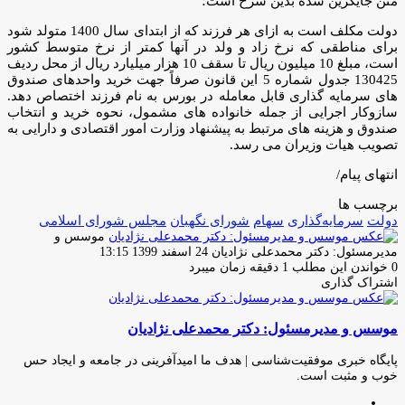
متن جایگزین شده بدین شرح است؛
دولت مکلف است به ازای هر فرزند که از ابتدای سال 1400 متولد شود
برای مناطقی که نرخ زاد و ولد در آنها کمتر از نرخ متوسط کشور
است، مبلغ 10 میلیون ریال تا سقف 10 هزار میلیارد ریال از محل ردیف
130425 جدول شماره 5 این قانون صرفاً جهت خرید واحدهای صندوق
های سرمایه گذاری قابل معامله در بورس به نام فرزند اختصاص دهد.
سازوکار اجرایی از جمله خانواده های مشمول، نحوه خرید و انتخاب
صندوق و هزینه های مرتبط به پیشنهاد وزارت امور اقتصادی و دارایی به
تصویب هیات وزیران می رسد.
انتهای پیام/
برچسب ها
دولت
سرمایه‌گذاری
سهام
شورای نگهبان
مجلس شورای اسلامی
موسس و
ارسال
مدیرمسئول: دکتر محمدعلی نژادیان
24 اسفند 1399 13:15
ایمیل
0
خواندن این مطلب 1 دقیقه زمان میبرد
اشتراک گذاری
چاپ
فیس
توئیتر
واتس
تلگرام
لینکدین
اشتراک
(X)
آپ
بوک
گذاری
موسس و مدیرمسئول: دکتر محمدعلی نژادیان
از
طریق
ایمیل
پایگاه خبری موفقیت‌شناسی | هدف ما امیدآفرینی در جامعه و ایجاد حس
خوب و مثبت است.
وبسایت