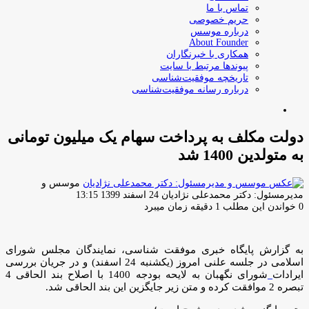
تماس با ما
حریم خصوصی
درباره موسس
About Founder
همکاری با خبرنگاران
پیوندها مرتبط با سایت
تاریخچه موفقیت‌شناسی
درباره رسانه موفقیت‌شناسی
جستجو
برای
دولت مکلف به پرداخت سهام یک میلیون تومانی
به متولدین 1400 شد
موسس و
ارسال
مدیرمسئول: دکتر محمدعلی نژادیان
24 اسفند 1399 13:15
ایمیل
0
خواندن این مطلب 1 دقیقه زمان میبرد
به گزارش پایگاه خبری موفقت شناسی، نمایندگان مجلس شورای
اسلامی در جلسه علنی امروز (یکشنبه 24 اسفند) و در جریان بررسی
ایرادات
شورای نگهبان به لایحه بودجه 1400 با اصلاح بند الحاقی 4
تبصره 2 موافقت کرده و متن زیر جایگزین این بند الحاقی شد.