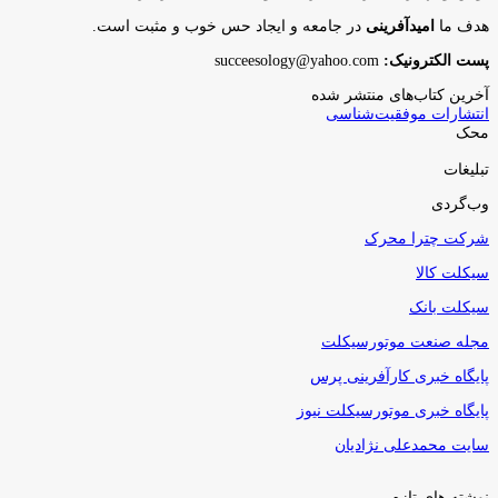
هدف ما
امیدآفرینی
در جامعه و ایجاد حس خوب و مثبت است.
پست الکترونیک:
succeesology@yahoo.com
آخرین کتاب‌های منتشر شده
انتشارات موفقیت‌شناسی
محک
تبلیغات
وب‌گردی
شرکت چترا محرک
سیکلت کالا
سیکلت بانک
مجله صنعت موتورسیکلت
پایگاه خبری کارآفرینی پرس
پایگاه خبری موتورسیکلت نیوز
سایت محمدعلی نژادیان
نوشته های تازه