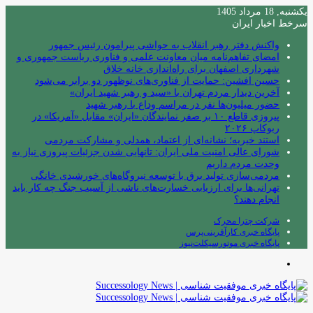
یکشنبه, 18 مرداد 1405
سرخط اخبار ایران
واکنش دفتر رهبر انقلاب به حواشی پیرامون رئیس جمهور
امضای تفاهم‌نامه میان معاونت علمی و فناوری ریاست جمهوری و
شهرداری اصفهان برای راه‌اندازی خانه خلاق
حسین افشین: حمایت از فناوری‌های نوظهور دو برابر می‌شود
آخرین دیدار مردم تهران با «سید و رهبر شهید ایران»
حضور میلیون‌ها نفر در مراسم وداع با رهبر شهید
پیروزی قاطع ۱۰ بر صفر نمایندگان «ایران» مقابل «آمریکا» در
ربوکاپ ۲۰۲۶
استند خیریه؛ نشانه‌ای از اعتماد، همدلی و مشارکت مردمی
شورای عالی امنیت ملی ایران: تانهایی شدن جزئیات پیروزی نیاز به
وحدت مردم داریم
مردمی‌سازی تولید برق با توسعه نیروگاه‌های خورشیدی خانگی
تهرانی‌ها برای ارزیابی خسارت‌های ناشی از آسیب جنگ چه کار باید
انجام دهند؟
شرکت چترا محرک
پایگاه خبری کارآفرینی‌پرس
پایگاه خبری موتورسیکلت‌نیوز
منو