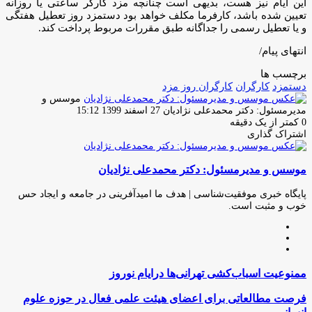
این ایام نیز هست، بدیهی است چنانچه مزد کارگر ساعتی یا روزانه
تعیین شده باشد، کارفرما مکلف خواهد بود دستمزد روز تعطیل هفتگی
و یا تعطیل رسمی را جداگانه طبق مقررات مربوط پرداخت کند.
انتهای پیام/
برچسب ها
دستمزد
کارگران
کارگران روز مزد
موسس و
ارسال
مدیرمسئول: دکتر محمدعلی نژادیان
27 اسفند 1399 15:12
ایمیل
0
کمتر از یک دقیقه
اشتراک گذاری
چاپ
فیس
توئیتر
واتس
تلگرام
لینکدین
اشتراک
(X)
آپ
بوک
گذاری
موسس و مدیرمسئول: دکتر محمدعلی نژادیان
از
طریق
ایمیل
پایگاه خبری موفقیت‌شناسی | هدف ما امیدآفرینی در جامعه و ایجاد حس
خوب و مثبت است.
وبسایت
لینکدین
اینستاگرام
ممنوعیت
ممنوعیت اسباب‌کشی تهرانی‌ها درایام نوروز
اسباب‌کشی
تهرانی‌ها
فرصت
فرصت مطالعاتی برای اعضای هیئت علمی فعال در حوزه علوم
درایام
مطالعاتی