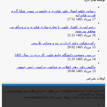
رسانه، حلقه اتصال علم، فناوری و جامعه در مسیر شکل‌گیری
قدرت فناورانه
17 مرداد 1405 17:52
رحیم امیری: اقتدار علمی با تجاری‌سازی فناوری و ثروت‌آفرینی
محقق می‌شود
16 مرداد 1405 21:21
رکوردشکنی دختر ایران در دو و میدانی بلاروس
15 مرداد 1405 20:02
بررسی وضعیت دانشگاه جامع علمی کاربردی در سال 1405
14 مرداد 1405 21:35
واکنش دفتر رهبر انقلاب به حواشی پیرامون رئیس جمهور
13 مرداد 1405 20:06
اوقات شرعی
All Rights Reserved, © Copyright 2021 | نشر مطالب با ذکر نام پایگاه خبری موفقیت‌شناسی و
درج لینک خبر بلامانع است
طراح سایت: محمدعلی نژادیان | روابط عمومی: successology@yahoo.com
اینستاگرام