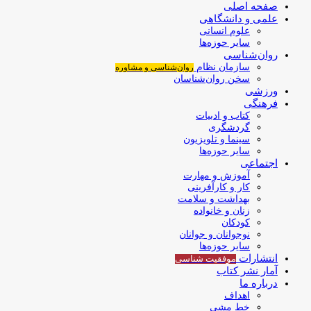
صفحه اصلی
علمی و دانشگاهی
علوم انسانی
سایر حوزه‌ها
روان‌شناسی
سازمان نظام
روان‌شناسی و مشاوره
سخن روان‌شناسان
ورزشی
فرهنگی
کتاب و ادبیات
گردشگری
سینما و تلویزیون
سایر حوزه‌ها
اجتماعی
آموزش و مهارت
کار و کارآفرینی
بهداشت و سلامت
زنان و خانواده
کودکان
نوجوانان و جوانان
سایر حوزه‌ها
انتشارات
موفقیت‌ شناسی
آمار نشر کتاب
درباره ما
اهداف
خط مشی