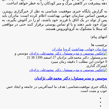
دهه پیشرفت در کاهش مرگ و میر کودکان را به خطر خواهد انداخت.
به گزارش پایگاه خبری موفقیت شناسی به نقل از خبرگزاری رویترز،
برهمین اساس سازمان جهانی بهداشت اعلام کرده است: مادران باید
پس از تولد در یک اتاق با فرزند خود باشند،‌ او را در آغوش بگیرند، به
نوزاد خود شیر دهند و با او تماس پوستی برقرار کنند حتی در مواقعی
که مبتلا یا مشکوک به کروناویروس هستند.
انتهای پیام/
برچسب ها
سازمان جهانی بهداشت
کرونا
مادران
موسس و
ارسال
مدیرمسئول: دکتر محمدعلی نژادیان
27 اسفند 1399 21:38
ایمیل
0
خواندن این مطلب 1 دقیقه زمان میبرد
اشتراک گذاری
چاپ
فیس
توئیتر
واتس
تلگرام
لینکدین
اشتراک
(X)
آپ
بوک
گذاری
موسس و مدیرمسئول: دکتر محمدعلی نژادیان
از
طریق
ایمیل
پایگاه خبری موفقیت‌شناسی | هدف ما امیدآفرینی در جامعه و ایجاد حس
خوب و مثبت است.
وبسایت
لینکدین
اینستاگرام