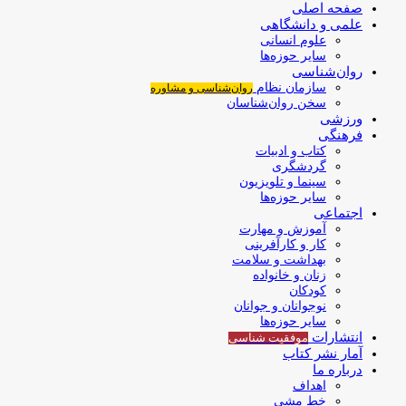
صفحه اصلی
علمی و دانشگاهی
علوم انسانی
سایر حوزه‌ها
روان‌شناسی
سازمان نظام
روان‌شناسی و مشاوره
سخن روان‌شناسان
ورزشی
فرهنگی
کتاب و ادبیات
گردشگری
سینما و تلویزیون
سایر حوزه‌ها
اجتماعی
آموزش و مهارت
کار و کارآفرینی
بهداشت و سلامت
زنان و خانواده
کودکان
نوجوانان و جوانان
سایر حوزه‌ها
انتشارات
موفقیت‌ شناسی
آمار نشر کتاب
درباره ما
اهداف
خط مشی