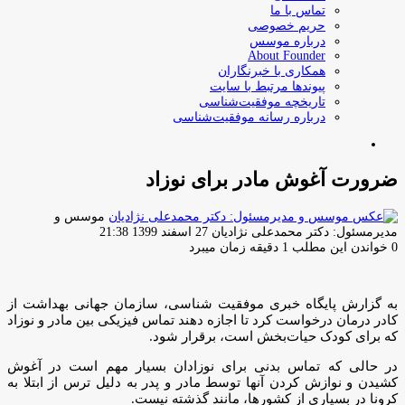
تماس با ما
حریم خصوصی
درباره موسس
About Founder
همکاری با خبرنگاران
پیوندها مرتبط با سایت
تاریخچه موفقیت‌شناسی
درباره رسانه موفقیت‌شناسی
جستجو
برای
ضرورت آغوش مادر برای نوزاد
موسس و
ارسال
مدیرمسئول: دکتر محمدعلی نژادیان
27 اسفند 1399 21:38
ایمیل
0
خواندن این مطلب 1 دقیقه زمان میبرد
به گزارش پایگاه خبری موفقیت شناسی، سازمان جهانی بهداشت از
کادر درمان درخواست کرد تا اجازه دهند تماس فیزیکی بین مادر و نوزاد
که برای کودک حیات‌بخش است، برقرار شود.
در حالی که تماس بدنی برای نوزادان بسیار مهم است در آغوش
کشیدن و نوازش کردن آنها توسط مادر و پدر به دلیل ترس از ابتلا به
کرونا در بسیاری از کشورها، مانند گذشته نیست.