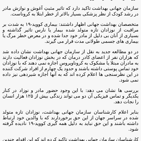
سازمان جهانی بهداشت تاکید دارد که تاثیر مثبتِ آغوش و نوازش مادر
در رشد کودک از نظر پزشکی بسیار بالاتر از خطر ابتلا به کروناست.
متخصصان بهداشت جهانی اظهار داشتند: بیماری کووید-۱۹ به شدت بر
مراقبت از نوزادان تازه متولد شده بیمار یا نارس تاثیر گذاشته و
بسیاری از آنان بی دلیل از مادر خود جدا شده و در معرض خطر مرگ یا
بیماری های جسمی طولانی مدت قرار می گیرند.
در دو مطالعه جدید به نقل از سازمان جهانی بهداشت نشان داده شد
که هزاران نفر از اعضای کادر درمان که در بخش نوزادان فعالیت دارند
به مادران مبتلا یا مشکوک به کروناویروس اجازه نمی دهند که با نوزادان
خود تماس پوستی داشته باشند و حدود یک چهارم از افراد شرکت کننده
در این نظرسنجی ها اعلام کرده اند که به آنها اجازه شیردهی نیز داده
نمی شود.
بررسی ها نشان می دهد: با این وجود حضور مادر و نوزاد در کنار
یکدیگر و تماس فیزیکی آن دو می تواند زندگی بیش از ۱۲۵ هزار انسان
را نجات دهد.
بنابر اعلام کارشناسان سازمان جهانی بهداشت، نوزادان تازه متولد
شده در سراسر جهان از این حق برخوردارند که با والدین خود ارتباط
داشته باشند و این حق نباید به دلیل همه گیری کووید-۱۹ نادیده گرفته
شود.
کارشناسان سازمان جهانی بهداشت تاکید کرده اند که این اقدام چندین