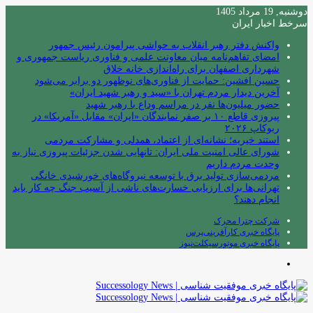
دوشنبه, 19 مرداد 1405
سرخط اخبار ایران
واکنش دفتر رهبر انقلاب به حواشی پیرامون رئیس جمهور
امضای تفاهم‌نامه میان معاونت علمی و فناوری ریاست جمهوری و
شهرداری اصفهان برای راه‌اندازی خانه خلاق
حسین افشین: حمایت از فناوری‌های نوظهور دو برابر می‌شود
آخرین دیدار مردم تهران با «سید و رهبر شهید ایران»
حضور میلیون‌ها نفر در مراسم وداع با رهبر شهید
پیروزی قاطع ۱۰ بر صفر نمایندگان «ایران» مقابل «آمریکا» در
ربوکاپ ۲۰۲۶
استند خیریه؛ نشانه‌ای از اعتماد، همدلی و مشارکت مردمی
شورای عالی امنیت ملی ایران: تانهایی شدن جزئیات پیروزی نیاز به
وحدت مردم داریم
مردمی‌سازی تولید برق با توسعه نیروگاه‌های خورشیدی خانگی
تهرانی‌ها برای ارزیابی خسارت‌های ناشی از آسیب جنگ چه کار باید
انجام دهند؟
شرکت چترا محرک
پایگاه خبری کارآفرینی‌پرس
پایگاه خبری موتورسیکلت‌نیوز
منو