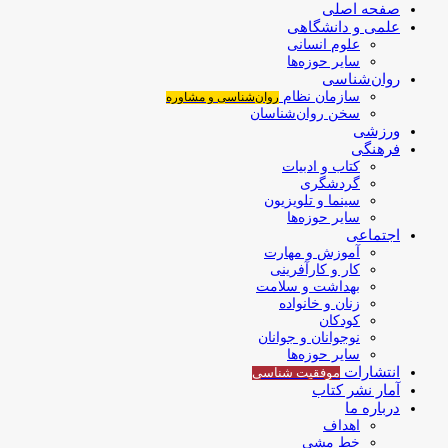
صفحه اصلی
علمی و دانشگاهی
علوم انسانی
سایر حوزه‌ها
روان‌شناسی
سازمان نظام
روان‌شناسی و مشاوره
سخن روان‌شناسان
ورزشی
فرهنگی
کتاب و ادبیات
گردشگری
سینما و تلویزیون
سایر حوزه‌ها
اجتماعی
آموزش و مهارت
کار و کارآفرینی
بهداشت و سلامت
زنان و خانواده
کودکان
نوجوانان و جوانان
سایر حوزه‌ها
انتشارات
موفقیت‌ شناسی
آمار نشر کتاب
درباره ما
اهداف
خط مشی