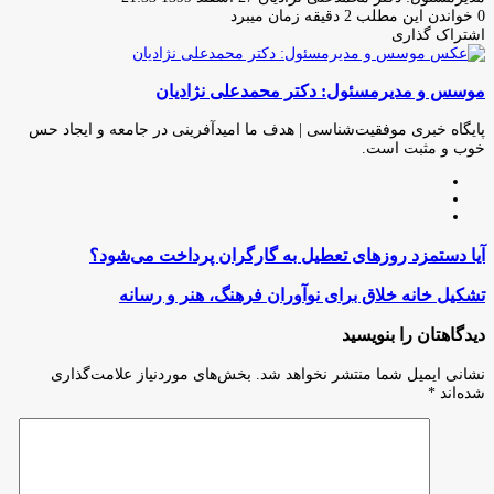
ایمیل
0
خواندن این مطلب 2 دقیقه زمان میبرد
اشتراک گذاری
چاپ
فیس
توئیتر
واتس
تلگرام
لینکدین
اشتراک
(X)
آپ
بوک
گذاری
موسس و مدیرمسئول: دکتر محمدعلی نژادیان
از
طریق
ایمیل
پایگاه خبری موفقیت‌شناسی | هدف ما امیدآفرینی در جامعه و ایجاد حس
خوب و مثبت است.
وبسایت
لینکدین
اینستاگرام
آیا
آیا دستمزد روزهای تعطیل به گارگران پرداخت می‌شود؟
دستمزد
روزهای
تشکیل
تشکیل خانه خلاق برای نوآوران فرهنگ، هنر و رسانه
تعطیل
خانه
به
خلاق
دیدگاهتان را بنویسید
گارگران
برای
پرداخت
نوآوران
نشانی ایمیل شما منتشر نخواهد شد.
بخش‌های موردنیاز علامت‌گذاری
می‌شود؟
فرهنگ،
شده‌اند
*
هنر
و
رسانه