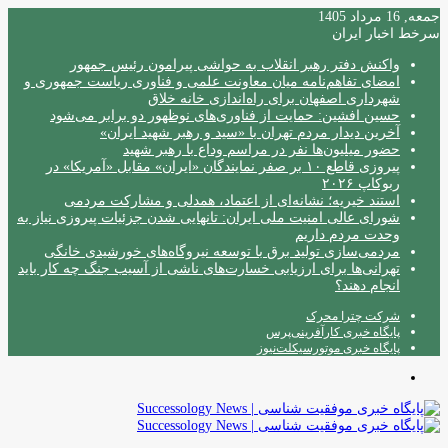
جمعه, 16 مرداد 1405
سرخط اخبار ایران
واکنش دفتر رهبر انقلاب به حواشی پیرامون رئیس جمهور
امضای تفاهم‌نامه میان معاونت علمی و فناوری ریاست جمهوری و
شهرداری اصفهان برای راه‌اندازی خانه خلاق
حسین افشین: حمایت از فناوری‌های نوظهور دو برابر می‌شود
آخرین دیدار مردم تهران با «سید و رهبر شهید ایران»
حضور میلیون‌ها نفر در مراسم وداع با رهبر شهید
پیروزی قاطع ۱۰ بر صفر نمایندگان «ایران» مقابل «آمریکا» در
ربوکاپ ۲۰۲۶
استند خیریه؛ نشانه‌ای از اعتماد، همدلی و مشارکت مردمی
شورای عالی امنیت ملی ایران: تانهایی شدن جزئیات پیروزی نیاز به
وحدت مردم داریم
مردمی‌سازی تولید برق با توسعه نیروگاه‌های خورشیدی خانگی
تهرانی‌ها برای ارزیابی خسارت‌های ناشی از آسیب جنگ چه کار باید
انجام دهند؟
شرکت چترا محرک
پایگاه خبری کارآفرینی‌پرس
پایگاه خبری موتورسیکلت‌نیوز
منو