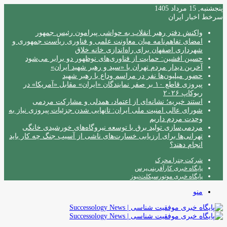
پنجشنبه, 15 مرداد 1405
سرخط اخبار ایران
واکنش دفتر رهبر انقلاب به حواشی پیرامون رئیس جمهور
امضای تفاهم‌نامه میان معاونت علمی و فناوری ریاست جمهوری و
شهرداری اصفهان برای راه‌اندازی خانه خلاق
حسین افشین: حمایت از فناوری‌های نوظهور دو برابر می‌شود
آخرین دیدار مردم تهران با «سید و رهبر شهید ایران»
حضور میلیون‌ها نفر در مراسم وداع با رهبر شهید
پیروزی قاطع ۱۰ بر صفر نمایندگان «ایران» مقابل «آمریکا» در
ربوکاپ ۲۰۲۶
استند خیریه؛ نشانه‌ای از اعتماد، همدلی و مشارکت مردمی
شورای عالی امنیت ملی ایران: تانهایی شدن جزئیات پیروزی نیاز به
وحدت مردم داریم
مردمی‌سازی تولید برق با توسعه نیروگاه‌های خورشیدی خانگی
تهرانی‌ها برای ارزیابی خسارت‌های ناشی از آسیب جنگ چه کار باید
انجام دهند؟
شرکت چترا محرک
پایگاه خبری کارآفرینی‌پرس
پایگاه خبری موتورسیکلت‌نیوز
منو