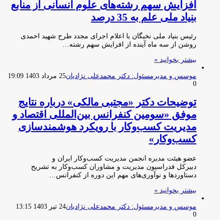
افزایش سهم رشته‌های علوم انسانی از منابع
بنیاد ملی علم به 35 درصد
رئیس بنیاد ملی نخبگان با اعلام اجرای مجدد طرح شهید احمدی
روشن از سه ماه آینده از افزایش سهم رشته…
بیشتر بخوانید »
موسس و مدیرمسئول: دکتر محمدعلی نژادیان
25 مرداد 1403 19:09
0
توضیحات دکتر «مجتبی مالکی» درباره نتایج
موفق «سومین کنفرانس بین‌المللی اقتصاد و
مدیریت کسب‌و‌کار با رویکرد هوشمندسازی
کسب‌و‌کار»
عضو هیئت مدیره انجمن مدیریت کسب‌وکار ایران و
دبیرکل فدراسیون مدیریت و مشاوران کسب‌وکار به تشریح
دستاوردها و نوآوری‌های مهم این دوره از کنفرانس…
بیشتر بخوانید »
موسس و مدیرمسئول: دکتر محمدعلی نژادیان
24 تیر 1403 13:15
0