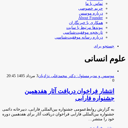
تماس با ما
حریم خصوصی
درباره موسس
About Founder
همکاری با خبرنگاران
پیوندها مرتبط با سایت
تاریخچه موفقیت‌شناسی
درباره رسانه موفقیت‌شناسی
جستجو برای
علوم انسانی
موسس و مدیرمسئول: دکتر محمدعلی نژادیان
3 مرداد 1405 20:45
0
انتشار فراخوان دریافت آثار هفدهمین
جشنواره فارابی
به گزارش روابط‌عمومی جشنواره بین‌المللی فارابی، دبیرخانه دائمی
جشنواره بین‌المللی فارابی فراخوان دریافت آثار برای هفدهمین دوره
خود را منتشر…
بیشتر بخوانید »