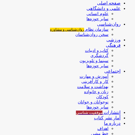
صفحه اصلی
علمی و دانشگاهی
علوم انسانی
سایر حوزه‌ها
روان‌شناسی
سازمان نظام
روان‌شناسی و مشاوره
سخن روان‌شناسان
ورزشی
فرهنگی
کتاب و ادبیات
گردشگری
سینما و تلویزیون
سایر حوزه‌ها
اجتماعی
آموزش و مهارت
کار و کارآفرینی
بهداشت و سلامت
زنان و خانواده
کودکان
نوجوانان و جوانان
سایر حوزه‌ها
انتشارات
موفقیت‌ شناسی
آمار نشر کتاب
درباره ما
اهداف
خط مشی