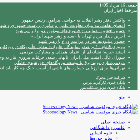
جمعه, 16 مرداد 1405
سرخط اخبار ایران
واکنش دفتر رهبر انقلاب به حواشی پیرامون رئیس جمهور
امضای تفاهم‌نامه میان معاونت علمی و فناوری ریاست جمهوری و شهردا
حسین افشین: حمایت از فناوری‌های نوظهور دو برابر می‌شود
آخرین دیدار مردم تهران با «سید و رهبر شهید ایران»
حضور میلیون‌ها نفر در مراسم وداع با رهبر شهید
پیروزی قاطع ۱۰ بر صفر نمایندگان «ایران» مقابل «آمریکا» در ربوکاپ ۲۰۲۶
استند خیریه؛ نشانه‌ای از اعتماد، همدلی و مشارکت مردمی
شورای عالی امنیت ملی ایران: تانهایی شدن جزئیات پیروزی نیاز به و
مردمی‌سازی تولید برق با توسعه نیروگاه‌های خورشیدی خانگی
تهرانی‌ها برای ارزیابی خسارت‌های ناشی از آسیب جنگ چه کار باید انج
شرکت چترا محرک
پایگاه خبری کارآفرینی‌پرس
پایگاه خبری موتورسیکلت‌نیوز
منو
صفحه اصلی
علمی و دانشگاهی
علوم انسانی
سایر حوزه‌ها