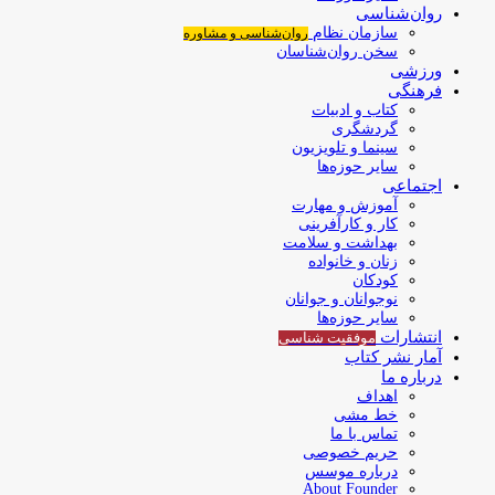
روان‌شناسی
سازمان نظام
روان‌شناسی و مشاوره
سخن روان‌شناسان
ورزشی
فرهنگی
کتاب و ادبیات
گردشگری
سینما و تلویزیون
سایر حوزه‌ها
اجتماعی
آموزش و مهارت
کار و کارآفرینی
بهداشت و سلامت
زنان و خانواده
کودکان
نوجوانان و جوانان
سایر حوزه‌ها
انتشارات
موفقیت‌ شناسی
آمار نشر کتاب
درباره ما
اهداف
خط مشی
تماس با ما
حریم خصوصی
درباره موسس
About Founder