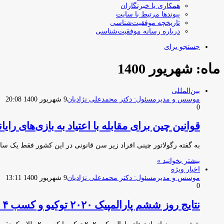
همکاری با خبرنگاران
پیوندها مرتبط با سایت
تاریخچه موفقیت‌شناسی
درباره رسانه موفقیت‌شناسی
جستجو برای
ماه:
شهریور 1400
بین‌المللی
موسس و مدیرمسئول: دکتر محمدعلی نژادیان
9 شهریور 1400 20:08
0
قوانین چین برای مقابله با اعتیاد به بازی‌های رایان
به گفته رگولاتور چینی افراد زیر سن قانونی در این کشور فقط یک ساع
بیشتر بخوانید »
اخبار ویژه
موسس و مدیرمسئول: دکتر محمدعلی نژادیان
9 شهریور 1400 13:11
0
نتایج روز ششم پارالمپیک ۲۰۲۰ توکیو و کسب ۴ مدال برای ملی پوشان ایران