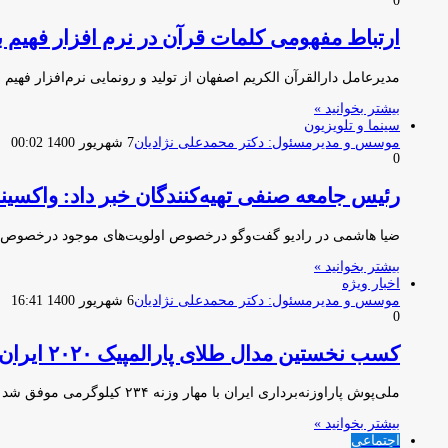
0
ارتباط مفهومی کلمات قرآن در نرم افزار فهیم
مدیرعامل دارالقرآن ‌الکریم اصفهان از تولید و رونمایی نرم‌افزار فهیم شامل ۱۱۹ کتاب و بررسی ده‌ها هزار از کل
بیشتر بخوانید »
سینما و تلویزیون
موسس و مدیرمسئول: دکتر محمدعلی نژادیان
7 شهریور 1400 00:02
0
رئیس جامعه صنفی تهیه‌کنندگان خبر داد: واکسین
ضیا هاشمی در رادیو گفت‌وگو درخصوص اولویت‌های موجود درخصوص وا
بیشتر بخوانید »
اخبار ویژه
موسس و مدیرمسئول: دکتر محمدعلی نژادیان
6 شهریور 1400 16:41
0
کسب نخستین مدال طلای پارالمپیک ۲۰۲۰ ایران توسط روح الله رستمی
ملی‌پوش پاراوزنه‌برداری ایران با مهار وزنه ۲۳۴ کیلوگرمی موفق شد نخستین مدال طلا کاروان اعزامی ایران به بازی‌های پارالمپیک را…
بیشتر بخوانید »
اجتماعی