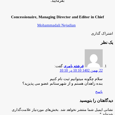
بفرمایید.
Concessionaire, Managing Director and Editor in Chief
Mohammadali Nejadian
اشتراک گذاری
چاپ
فیس
توئیتر
واتس
تلگرام
لینکدین
اشتراک
(X)
یک نظر
آپ
بوک
گذاری
از
طریق
ایمیل
فرشته بامری
گفت:
22 بهمن 1402 10:10 در 10:10
سلام چگونه میتوانیم ثبت نام کنیم
بنده زاهدان هستم و از شهرستانم عضو می پذیزید؟
پاسخ
دیدگاهتان را بنویسید
نشانی ایمیل شما منتشر نخواهد شد.
بخش‌های موردنیاز علامت‌گذاری
شده‌اند
*