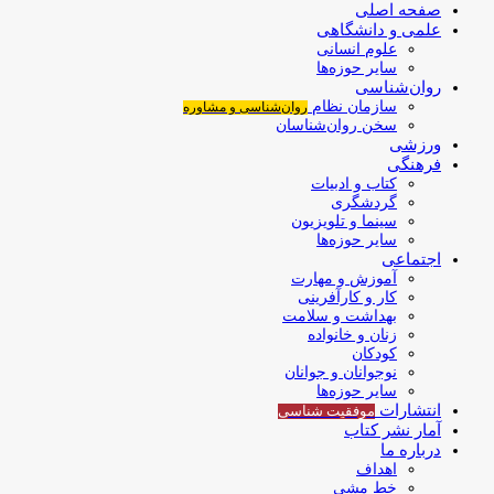
صفحه اصلی
علمی و دانشگاهی
علوم انسانی
سایر حوزه‌ها
روان‌شناسی
سازمان نظام
روان‌شناسی و مشاوره
سخن روان‌شناسان
ورزشی
فرهنگی
کتاب و ادبیات
گردشگری
سینما و تلویزیون
سایر حوزه‌ها
اجتماعی
آموزش و مهارت
کار و کارآفرینی
بهداشت و سلامت
زنان و خانواده
کودکان
نوجوانان و جوانان
سایر حوزه‌ها
انتشارات
موفقیت‌ شناسی
آمار نشر کتاب
درباره ما
اهداف
خط مشی