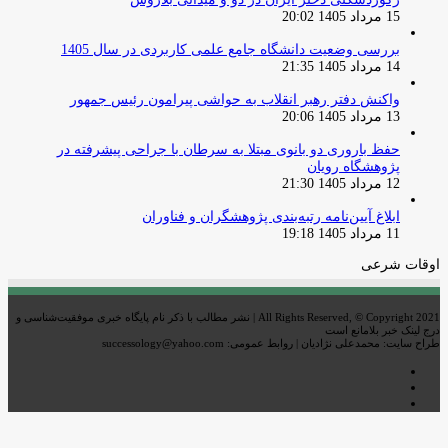
15 مرداد 1405 20:02
بررسی وضعیت دانشگاه جامع علمی کاربردی در سال 1405
14 مرداد 1405 21:35
واکنش دفتر رهبر انقلاب به حواشی پیرامون رئیس جمهور
13 مرداد 1405 20:06
حفظ باروری دو بانوی مبتلا به سرطان با جراحی پیشرفته در
پژوهشگاه رویان
12 مرداد 1405 21:30
ابلاغ آیین‌نامه رتبه‌بندی پژوهشگران و فناوران
11 مرداد 1405 19:18
اوقات شرعی
All Rights Reserved, © Copyright 2021 | نشر مطالب با ذکر نام پایگاه خبری موفقیت‌شناسی و
درج لینک خبر بلامانع است
طراح سایت: محمدعلی نژادیان | روابط عمومی: successology@yahoo.com
اینستاگرام
تلگرام
خوراک
دکمه