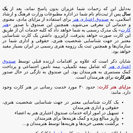
به‌دلیل این که زحمات شما عزیزان بدون پاسخ نماند، بعد از
یک
سال
پس از ثبت‌نام نام شما در اداره مطبوعات وزارت فرهنگ و ارشاد
اسلامی، به
صندوق اعتباری هنر
برای استفاده از مزایای مادی، معنوی
و خدماتی آن معرفی می‌شوید. همچنین این صندوق با صدور «
هنر
کارت
» یک مدرک رسمی به شما خواهد داد که کلیه خدمات آن از طریق
این کارت صورت خواهد پذیرفت. ازاین‌رو، داشتن یک کارت شناسایی
معتبر در جهت شناسایی شخصیت هنری، حقوقی و اداری شما در
سازمان‌ها و همچنین ثبت یک رزومه هنری رسمی در ایران بسیار مفید
خواهد بود.
شایان ذکر است که علاوه بر اقدامات ارزنده قبلی توسط
صندوق
اعتباری هنر
که شامل بیمه تکمیلی، بیمه تامین اجتماعی و پرداخت
کمک مستمری به هنرمندان بود. این صندوق به تازگی در حال صدور
هنرکارت
برای هنرمندان است.
مزایای هنر کارت:
حدود ۳۰ مورد خدمت رسانی در هنر کارت وجود
دارد. مانند:
یک کارت شناسایی معتبر در جهت شناسایی شخصیت هنری،
حقوقی و اداری هنرمندان
تسهیل در امور ارائه خدمات صندوق اعتباری هنر به اعضاء
واریز مبالغ ویژه و کمک هزینه‌ها برای هنرمندان
برگشت بعضی خریدها و هزینه‌ها توسط هنرمندان و…