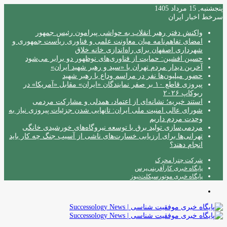
پنجشنبه, 15 مرداد 1405
سرخط اخبار ایران
واکنش دفتر رهبر انقلاب به حواشی پیرامون رئیس جمهور
امضای تفاهم‌نامه میان معاونت علمی و فناوری ریاست جمهوری و
شهرداری اصفهان برای راه‌اندازی خانه خلاق
حسین افشین: حمایت از فناوری‌های نوظهور دو برابر می‌شود
آخرین دیدار مردم تهران با «سید و رهبر شهید ایران»
حضور میلیون‌ها نفر در مراسم وداع با رهبر شهید
پیروزی قاطع ۱۰ بر صفر نمایندگان «ایران» مقابل «آمریکا» در
ربوکاپ ۲۰۲۶
استند خیریه؛ نشانه‌ای از اعتماد، همدلی و مشارکت مردمی
شورای عالی امنیت ملی ایران: تانهایی شدن جزئیات پیروزی نیاز به
وحدت مردم داریم
مردمی‌سازی تولید برق با توسعه نیروگاه‌های خورشیدی خانگی
تهرانی‌ها برای ارزیابی خسارت‌های ناشی از آسیب جنگ چه کار باید
انجام دهند؟
شرکت چترا محرک
پایگاه خبری کارآفرینی‌پرس
پایگاه خبری موتورسیکلت‌نیوز
منو