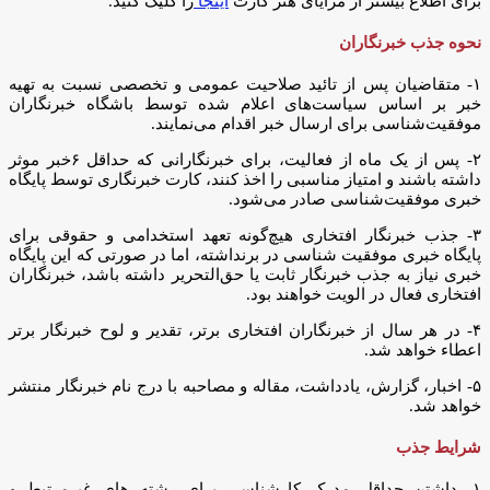
برای اطلاع بیشتر از مزایای هنر کارت
اینجا
را کلیک کنید.
نحوه جذب خبرنگاران
١- متقاضیان پس از تائید صلاحیت عمومی و تخصصی نسبت به تهیه
خبر بر اساس سیاست‌هاى اعلام شده توسط باشگاه خبرنگاران
موفقیت‌شناسی براى ارسال خبر اقدام می‌نمایند.
٢- پس از یک ماه از فعالیت، برای خبرنگارانى که حداقل ۶خبر موثر
داشته باشند و امتیاز مناسبى را اخذ کنند، کارت خبرنگارى توسط پایگاه
خبری موفقیت‌شناسی صادر مى‌شود.
٣- جذب خبرنگار افتخاری هیچ‌گونه تعهد استخدامی و حقوقی برای
پایگاه خبری موفقیت شناسی در برنداشته، اما در صورتی که این پایگاه
خبرى نیاز به جذب خبرنگار ثابت یا حق‌التحریر داشته باشد، خبرنگاران
افتخاری فعال در الویت خواهند بود.
۴- در هر سال از خبرنگاران افتخارى برتر، تقدیر و لوح خبرنگار برتر
اعطاء خواهد شد.
۵- اخبار، گزارش، یادداشت، مقاله و مصاحبه با درج نام خبرنگار منتشر
خواهد شد.
شرایط جذب
١- داشتن حداقل مدرک کارشناسى براى رشته هاى غیرمرتبط و