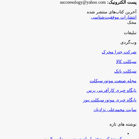
پست الکترونیک:
succeesology@yahoo.com
آخرین کتاب‌های منتشر شده
انتشارات موفقیت‌شناسی
محک
تبلیغات
وب‌گردی
شرکت چترا محرک
سیکلت کالا
سیکلت بانک
مجله صنعت موتورسیکلت
پایگاه خبری کارآفرینی پرس
پایگاه خبری موتورسیکلت نیوز
سایت محمدعلی نژادیان
نوشته های تازه
رکوردشکنی دختر ایران در دو و میدانی بلاروس