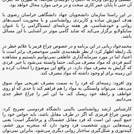
آن حتی تا پایان عمر کاری سخت و در برخی موارد محال خواهد بود.
در این راستا سازمان دانشجویان جهاد دانشگاهی خراسان رضوی با
هدف آموزش ساده و کاربردی روانشناسی و با محوریت آسیب‌های
روانی و خودشناسی، هر هفته برنامه‌ای اینستاگرامی را با عنوان
سایکولایو برگزار می‌کند که شاید گامی موثر در آشنایی با این مسائل
باشد.
محمدجواد ربانی در این برنامه و در خصوص چراغ قرمز یا علائم خطر در
یک رابطه اظهار کرد: از نظر طبقه‌بندی علمی سوء‌مصرف برابر است با
اعتیاد اما در مورد سرمایه‌گذاری عاطفی نمی‌توانیم بایستیم و مشاهده
کنیم فردی که مواد مصرف می‌کند، حتما وابسته می‌شود یا خیر. فردی
که گرایش به مصرف مواد دارد، در واقع این موضوع را انتخاب کرده و
این زمینه برای او وجود داشته که مواد مصرف کند.
وی افزود: زمینه‌ای که فرد را به سمت مصرف تفریحی مواد سوق
می‌دهد، می‌تواند وابستگی به مواد را هم فراهم کند تا حدی که او روی
عواطف و رابطه خود ریسک کند. ما این امر را چراغ خطر جدی
می‌دانیم.
کارشناس ارشد روانشناسی بالینی دانشگاه فردوسی تصریح کرد:
دومین چراغ قرمزی که اگر در طرف مقابل باشد، باید حواس خود را
جمع کنیم، این است که فرد مقابل خشمناک و پرخاشگر است؛ یعنی
زمینه‌هایی درون شخصیت فرد وجود دارد که منجربه بروز خشم،
کینه‌توزی و شکل‌گیری ساختار روانی دیگری می‌شود. بنابراین نمی‌توان