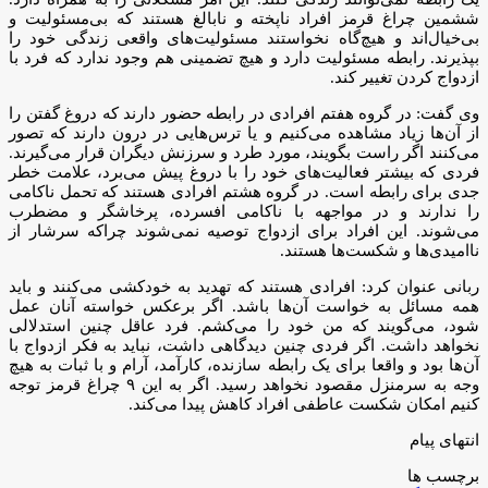
ششمین چراغ قرمز افراد ناپخته و نابالغ هستند که بی‌مسئولیت و
بی‌خیال‌اند و هیچ‌گاه نخواستند مسئولیت‌های واقعی زندگی خود را
بپذیرند. رابطه مسئولیت دارد و هیچ تضمینی هم وجود ندارد که فرد با
ازدواج کردن تغییر کند.
وی گفت: در گروه هفتم افرادی در رابطه حضور دارند که دروغ گفتن را
از آن‌ها زیاد مشاهده می‌کنیم و یا ترس‌هایی در درون دارند که تصور
می‌کنند اگر راست بگویند، مورد طرد و سرزنش دیگران قرار می‌گیرند.
فردی که بیشتر فعالیت‌های خود را با دروغ پیش می‌برد، علامت خطر
جدی برای رابطه است. در گروه هشتم افرادی هستند که تحمل ناکامی
را ندارند و در مواجهه با ناکامی افسرده، پرخاشگر و مضطرب
می‌شوند. این افراد برای ازدواج توصیه نمی‌شوند چراکه سرشار از
ناامیدی‌ها و شکست‌ها هستند.
ربانی عنوان کرد: افرادی هستند که تهدید به خودکشی می‌کنند و باید
همه مسائل به خواست آن‌ها باشد. اگر برعکس خواسته آنان عمل
شود، می‌گویند که من خود را می‌کشم. فرد عاقل چنین استدلالی
نخواهد داشت. اگر فردی چنین دیدگاهی داشت، نباید به فکر ازدواج با
آن‌ها بود و واقعا برای یک رابطه سازنده، کارآمد، آرام و با ثبات به هیچ
وجه به سرمنزل مقصود نخواهد رسید. اگر به این ۹ چراغ قرمز توجه
کنیم امکان شکست عاطفی افراد کاهش پیدا می‌کند.
انتهای پیام
برچسب ها