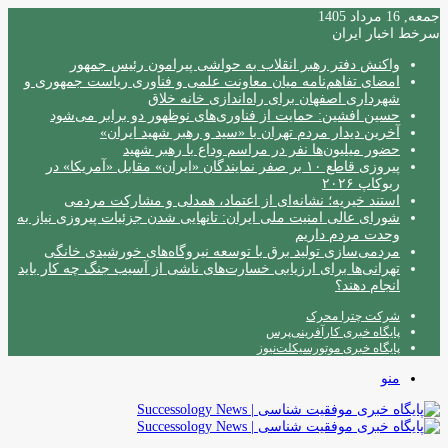
جمعه, 16 مرداد 1405
سرخط اخبار ایران
واکنش دفتر رهبر انقلاب به حواشی پیرامون رئیس جمهور
امضای تفاهم‌نامه میان معاونت علمی و فناوری ریاست جمهوری و
شهرداری اصفهان برای راه‌اندازی خانه خلاق
حسین افشین: حمایت از فناوری‌های نوظهور دو برابر می‌شود
آخرین دیدار مردم تهران با «سید و رهبر شهید ایران»
حضور میلیون‌ها نفر در مراسم وداع با رهبر شهید
پیروزی قاطع ۱۰ بر صفر نمایندگان «ایران» مقابل «آمریکا» در
ربوکاپ ۲۰۲۶
استند خیریه؛ نشانه‌ای از اعتماد، همدلی و مشارکت مردمی
شورای عالی امنیت ملی ایران: تانهایی شدن جزئیات پیروزی نیاز به
وحدت مردم داریم
مردمی‌سازی تولید برق با توسعه نیروگاه‌های خورشیدی خانگی
تهرانی‌ها برای ارزیابی خسارت‌های ناشی از آسیب جنگ چه کار باید
انجام دهند؟
شرکت چترا محرک
پایگاه خبری کارآفرینی‌پرس
پایگاه خبری موتورسیکلت‌نیوز
منو