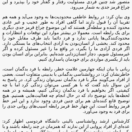
متصور شد چنین فردی مسئولیت رفتار و گفتار خود را بپذیرد و این
چراغ قرمز جدی به شمار می‌رود.
وی بیان کرد: در روابط عاطفی محدودیت‌ها به وجود می‌آید و همه هم
تقریبا آن را قبول دارند اما گاهی افراد به طور عجیب و غیر عادی
محدود کننده و سلطه‌گر هستند که این موضوع چراغ قرمز جدی دیگری
برای یک رابطه است. معمولا در بیشتر موارد این توقعات و انتظارات و
محدودکنندگی‌ها پایانی ندارد و فرد دائما باید طرف مقابل خود را
محدود کند. بخشی از انسان‌بودن به آزادی انتخاب‌های ما بستگی دارد.
اگر فردی آزادی ما را بگیرد، در واقع ما را غیر مسئول کرده و اگر
غیرمسئول شویم، دچار انسان‌زدایی شده‌ایم. بنابراین برای انسان بودن
باید از یکسری مواردی برای خودمان پاسداری کنیم.
ربانی با بیان اینکه چهارمین علامت خطر، رابطه با فرد بدگمان است،
خاطرنشان کرد: در روانشناسی بدگمانی با بدبینی متفاوت است. بعضی‌
از افراد می‌گویند مگر با فرد بدگمان نمی‌توان زندگی کرد. در پاسخ به
این سوال باید گفت که با هر کسی می‌توان زندگی کرد اما با چه
کیفیتی. اگر بخواهیم با فرد بدگمان زندگی کنیم، همیشه و در همه
لحظه‌ها باید توضیح داد که در حال انجام چه فعالیت‌هایی هستیم. هیچ
توضیح قانع کننده‌ای هم برای چنین فردی وجود ندارد و این امر خط
قرمز روابط است. این چهار خط قرمز رابطه آسیب‌های روانی جدی را
برای فرد به وجود می‌آورد.
کارشناس ارشد روانشناسی بالینی دانشگاه فردوسی اظهار کرد:
عده‌ای از افراد پروایی از این ندارند که همزمان در چند رابطه باشند و با
یک رابطه نمی‌توانند زندگی کنند. این امر مشکلاتی را به همراه دارد.