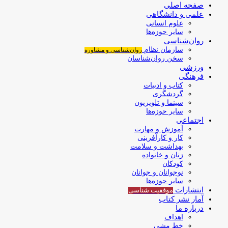
صفحه اصلی
علمی و دانشگاهی
علوم انسانی
سایر حوزه‌ها
روان‌شناسی
سازمان نظام
روان‌شناسی و مشاوره
سخن روان‌شناسان
ورزشی
فرهنگی
کتاب و ادبیات
گردشگری
سینما و تلویزیون
سایر حوزه‌ها
اجتماعی
آموزش و مهارت
کار و کارآفرینی
بهداشت و سلامت
زنان و خانواده
کودکان
نوجوانان و جوانان
سایر حوزه‌ها
انتشارات
موفقیت‌ شناسی
آمار نشر کتاب
درباره ما
اهداف
خط مشی