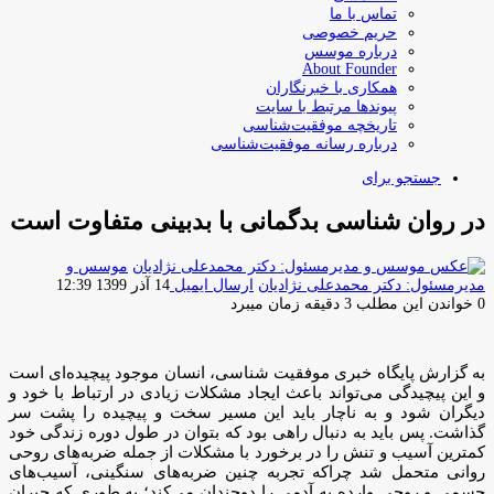
تماس با ما
حریم خصوصی
درباره موسس
About Founder
همکاری با خبرنگاران
پیوندها مرتبط با سایت
تاریخچه موفقیت‌شناسی
درباره رسانه موفقیت‌شناسی
جستجو برای
در روان شناسی بدگمانی با بدبینی متفاوت است
موسس و
مدیرمسئول: دکتر محمدعلی نژادیان
ارسال ایمیل
14 آذر 1399 12:39
0
خواندن این مطلب 3 دقیقه زمان میبرد
به گزارش پایگاه خبری موفقیت شناسی، انسان‌ موجود پیچیده‌ای است
و این پیچیدگی می‌تواند باعث ایجاد مشکلات زیادی در ارتباط با خود و
دیگران شود و به ناچار باید این مسیر سخت و پیچیده را پشت سر
گذاشت. پس باید به دنبال راهی بود که بتوان در طول دوره زندگی خود
کمترین آسیب و تنش را در برخورد با مشکلات از جمله ضربه‌های روحی
روانی متحمل شد چراکه تجربه چنین ضربه‌های سنگینی، آسیب‌های
جسمی و روحی وارده به آدمی را دوچندان می‌کند؛ به طوری که جبران