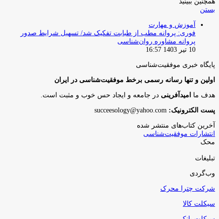
همچنین ببینید
بستن
آموزش و مهارت
فوری: پروانه مطب از طبابت تفکیک شد/ تسهیل شرایط صدور
پروانه مشاوره روان‌شناسی
10 تیر 1403 16:57
پایگاه‌ خبری موفقیت‌شناسی
اولین و تنها رسانه رسمی برخط موفقیت‌شناسی در ایران
هدف ما
امیدآفرینی
در جامعه و ایجاد حس خوب و مثبت است.
پست الکترونیک:
succeesology@yahoo.com
آخرین کتاب‌های منتشر شده
انتشارات موفقیت‌شناسی
محک
تبلیغات
وب‌گردی
شرکت چترا محرک
سیکلت کالا
سیکلت بانک