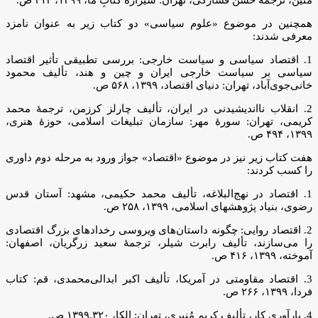
همچنین در موضوع «علوم سیاسی» دو کتاب زیر به عنوان نامزد
معرفی شدند:
1. اقتصاد سیاسی و سیاست خارجی: بررسی تطبیقی تأثیر اقتصاد
سیاسی بر سیاست خارجی ایران و چین و هند، تألیف محمود
خانی‌جوی‌آباد، تهران: دنیای اقتصاد‫، ۱۳۹۹، ‫۵۶۸ ص.
2. انقلاب نااندیشیدنی در ایران، تألیف چارلز کرزمن، ترجمۀ محمد
کریمی، تهران: سورۀ مهر: سازمان تبلیغات اسلامی، حوزۀ هنری،
۱۳۹۹، ‫۴۹۴ ص.
هفت کتاب زیر نیز در موضوع «اقتصاد» جواز ورود به مرحله دوم داوری
را کسب کردند:
1. اقتصاد در نهج‌البلاغه، تألیف محمد حکیمی، مشهد: آستان قدس
رضوی، بنیاد پژوهشهای اسلامی، ۱۳۹۹، ‫۲۵۸ ص.
2. اقتصاد روایی: چگونه داستان‌های ویروسی رخدادهای بزرگ اقتصادی
را می‌سازند، تألیف رابرت شیلر، ترجمۀ سعید زرگریان، اصفهان:
آموخته، ‫۱۳۹۹، ‫۴۱۶ ص.
3. اقتصاد مقاومتی در آمریکا، تألیف اکبر ابدالی‌محمدی، قم: کتاب
فردا‫، ۱۳۹۹، ‫۲۶۶ ص.
4. بارآوری کار، تألیف کریم مُنیری، تهران: الکا، ۱۳۹۹.۳۲۰ ص.