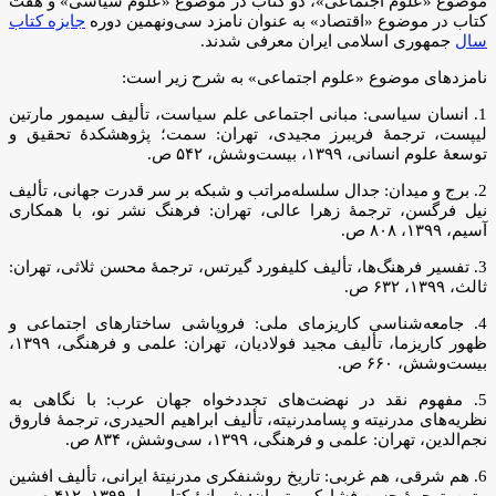
موضوع «علوم اجتماعی»، دو کتاب در موضوع «علوم سیاسی» و هفت
کتاب در موضوع «اقتصاد» به عنوان نامزد سی‌ونهمین دوره
جایزه کتاب
سال
جمهوری اسلامی ایران معرفی شدند.
نامزدهای موضوع «علوم اجتماعی» به شرح زیر است:
1. انسان سیاسی: مبانی اجتماعی علم سیاست، تألیف سیمور مارتین
لیپست، ترجمۀ فریبرز مجیدی، تهران: سمت؛ پژوهشکدۀ تحقیق و
توسعۀ علوم انسانی‌‫، ۱۳۹۹، ‫بیست‌وشش، ‫۵۴۲ ص.
2. برج و میدان: جدال سلسله‌مراتب و شبکه بر سر قدرت جهانی، تألیف
نیل فرگسن، ترجمۀ زهرا عالی، تهران: فرهنگ نشر نو، با همکاری
آسیم‌‫، ‫۱۳۹۹، ‫۸۰۸ ص.
3. تفسیر فرهنگ‌ها، تألیف کلیفورد گیرتس، ترجمۀ محسن ثلاثی، تهران:
ثالث، ۱۳۹۹، ‫۶۳۲ ص.
4. جامعه‌شناسی کاریزمای ملی: فروپاشی ساختارهای اجتماعی و
ظهور کاریزما، تألیف مجید فولادیان، تهران: علمی و فرهنگی‌‫، ۱۳۹۹،
بیست‌وشش، ۶۶۰ ص.
5. مفهوم نقد در نهضت‌های تجددخواه جهان عرب: با نگاهی به
نظریه‌های مدرنیته و پسامدرنیته، تألیف ابراهیم الحیدری، ترجمۀ فاروق
نجم‌الدین، تهران: علمی و فرهنگی‌‫، ‫۱۳۹۹، ‫سی‌وشش، ۸۳۴ ص.
6. هم شرقی، هم غربی: تاریخ روشنفکری مدرنیتۀ ایرانی، تألیف افشین
متین، ترجمۀ حسن فشارکی، تهران: شیرازۀ کتابِ ما، ‫۱۳۹۹، ‫۴۱۲ ص.