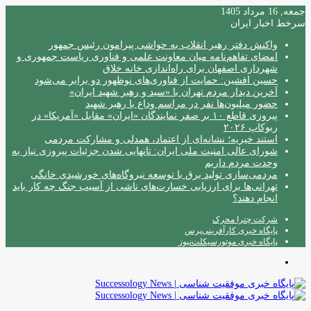
جمعه, 16 مرداد 1405
سرخط اخبار ایران
واکنش دفتر رهبر انقلاب به حواشی پیرامون رئیس جمهور
امضای تفاهم‌نامه میان معاونت علمی و فناوری ریاست جمهوری و
شهرداری اصفهان برای راه‌اندازی خانه خلاق
حسین افشین: حمایت از فناوری‌های نوظهور دو برابر می‌شود
آخرین دیدار مردم تهران با «سید و رهبر شهید ایران»
حضور میلیون‌ها نفر در مراسم وداع با رهبر شهید
پیروزی قاطع ۱۰ بر صفر نمایندگان «ایران» مقابل «آمریکا» در
ربوکاپ ۲۰۲۶
استند خیریه؛ نشانه‌ای از اعتماد، همدلی و مشارکت مردمی
شورای عالی امنیت ملی ایران: تانهایی شدن جزئیات پیروزی نیاز به
وحدت مردم داریم
مردمی‌سازی تولید برق با توسعه نیروگاه‌های خورشیدی خانگی
تهرانی‌ها برای ارزیابی خسارت‌های ناشی از آسیب جنگ چه کار باید
انجام دهند؟
شرکت چترا محرک
پایگاه خبری کارآفرینی‌پرس
پایگاه خبری موتورسیکلت‌نیوز
منو