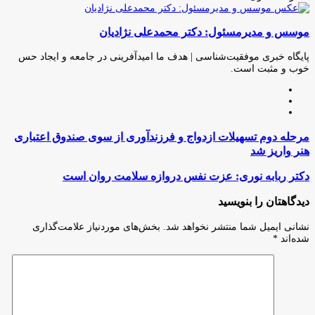
چاپ
فیس
توئیتر
واتس
تلگرام
لینکدین
اشتراک
(X)
آپ
بوک
گذاری
موسس و مدیرمسئول: دکتر محمدعلی نژادیان
از
طریق
ایمیل
پایگاه خبری موفقیت‌شناسی | هدف ما امیدآفرینی در جامعه و ایجاد حس
خوب و مثبت است.
وبسایت
لینکدین
اینستاگرام
مرحله
مرحله دوم تسهیلات ازدواج و فرزندآوری از سوی صندوق اعتباری
دوم
هنر واریز شد
تسهیلات
ازدواج
دکتر
دکتر ربابه نوری: عزت نفس دروازه سلامت روان است
و
ربابه
فرزندآوری
نوری:
دیدگاهتان را بنویسید
از
عزت
سوی
نفس
نشانی ایمیل شما منتشر نخواهد شد.
بخش‌های موردنیاز علامت‌گذاری
صندوق
دروازه
شده‌اند
*
اعتباری
سلامت
هنر
روان
واریز
است
شد