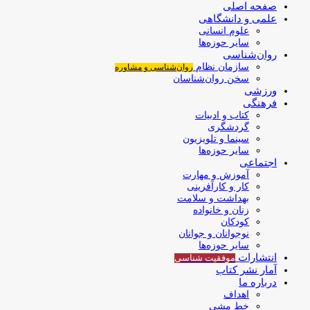
صفحه اصلی
علمی و دانشگاهی
علوم انسانی
سایر حوزه‌ها
روان‌شناسی
سازمان نظام
روان‌شناسی و مشاوره
سخن روان‌شناسان
ورزشی
فرهنگی
کتاب و ادبیات
گردشگری
سینما و تلویزیون
سایر حوزه‌ها
اجتماعی
آموزش و مهارت
کار و کارآفرینی
بهداشت و سلامت
زنان و خانواده
کودکان
نوجوانان و جوانان
سایر حوزه‌ها
انتشارات
موفقیت‌ شناسی
آمار نشر کتاب
درباره ما
اهداف
خط مشی