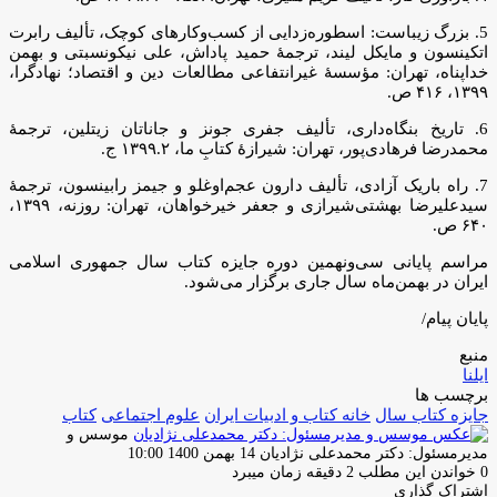
5. بزرگ زیباست: اسطوره‌زدایی از کسب‌وکارهای کوچک، تألیف رابرت
اتکینسون و مایکل لیند، ترجمۀ حمید پاداش، علی نیکونسبتی و بهمن
خداپناه، تهران: مؤسسۀ غیرانتفاعی مطالعات دین و اقتصاد؛ نهادگرا‫،
۱۳۹۹، ‫۴۱۶ ص.
6. تاریخ بنگاه‌داری، تألیف جفری جونز و جاناتان زیتلین، ترجمۀ
محمدرضا فرهادی‌پور، تهران: شیرازۀ کتابِ ما‫، ۱۳۹۹.۲ ج.
7. راه باریک آزادی، تألیف دارون عجم‌اوغلو و جیمز رابینسون، ترجمۀ
سیدعلیرضا بهشتی‌شیرازی و جعفر خیرخواهان، تهران: روزنه‌‫، ۱۳۹۹،
‫۶۴۰ ص.
مراسم پایانی سی‌ونهمین دوره جایزه کتاب سال جمهوری اسلامی
ایران در بهمن‌ماه سال جاری برگزار می‌شود.
پایان پیام/
منبع
ایلنا
برچسب ها
جایزه کتاب سال
خانه کتاب و ادبیات ایران
علوم اجتماعی
کتاب
موسس و
ارسال
مدیرمسئول: دکتر محمدعلی نژادیان
14 بهمن 1400 10:00
ایمیل
0
خواندن این مطلب 2 دقیقه زمان میبرد
اشتراک گذاری