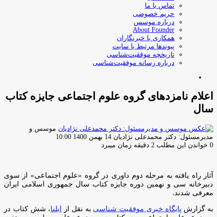
تماس با ما
حریم خصوصی
درباره موسس
About Founder
همکاری با خبرنگاران
پیوندها مرتبط با سایت
تاریخچه موفقیت‌شناسی
درباره رسانه موفقیت‌شناسی
جستجو
برای
اعلام نامزدهای گروه علوم اجتماعی جایزه کتاب
سال
موسس و
ارسال
مدیرمسئول: دکتر محمدعلی نژادیان
14 بهمن 1400 10:00
ایمیل
0
خواندن این مطلب 2 دقیقه زمان میبرد
آثار راه یافته به مرحله دوم داوری در گروه «علوم اجتماعی» از سوی
دبیرخانه سی و نهمین دوره جایزه کتاب سال جمهوری اسلامی ایران
معرفی شدند.
به گزارش
پایگاه خبری موفقیت شناسی
به نقل از
ایلنا
، شش کتاب در