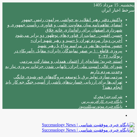
پنجشنبه, 15 مرداد 1405
سرخط اخبار ایران
واکنش دفتر رهبر انقلاب به حواشی پیرامون رئیس جمهور
امضای تفاهم‌نامه میان معاونت علمی و فناوری ریاست جمهوری و
شهرداری اصفهان برای راه‌اندازی خانه خلاق
حسین افشین: حمایت از فناوری‌های نوظهور دو برابر می‌شود
آخرین دیدار مردم تهران با «سید و رهبر شهید ایران»
حضور میلیون‌ها نفر در مراسم وداع با رهبر شهید
پیروزی قاطع ۱۰ بر صفر نمایندگان «ایران» مقابل «آمریکا» در
ربوکاپ ۲۰۲۶
استند خیریه؛ نشانه‌ای از اعتماد، همدلی و مشارکت مردمی
شورای عالی امنیت ملی ایران: تانهایی شدن جزئیات پیروزی نیاز به
وحدت مردم داریم
مردمی‌سازی تولید برق با توسعه نیروگاه‌های خورشیدی خانگی
تهرانی‌ها برای ارزیابی خسارت‌های ناشی از آسیب جنگ چه کار باید
انجام دهند؟
شرکت چترا محرک
پایگاه خبری کارآفرینی‌پرس
پایگاه خبری موتورسیکلت‌نیوز
منو