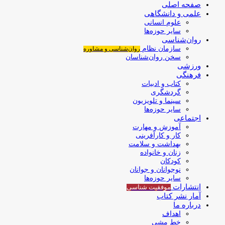
صفحه اصلی
علمی و دانشگاهی
علوم انسانی
سایر حوزه‌ها
روان‌شناسی
سازمان نظام
روان‌شناسی و مشاوره
سخن روان‌شناسان
ورزشی
فرهنگی
کتاب و ادبیات
گردشگری
سینما و تلویزیون
سایر حوزه‌ها
اجتماعی
آموزش و مهارت
کار و کارآفرینی
بهداشت و سلامت
زنان و خانواده
کودکان
نوجوانان و جوانان
سایر حوزه‌ها
انتشارات
موفقیت‌ شناسی
آمار نشر کتاب
درباره ما
اهداف
خط مشی