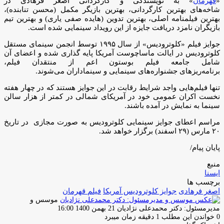
«
قهرمان
» به نویسندگی و کارگردانی اصغر فرهادی در
شاخه‌های بهترین کارگردانی، بهترین بازیگر مکمل (محسن تنابنده)،
بهترین فیلمنامه اصلی، بهترین تدوین (هایده صفی یاری) و بهترین تیم
بازیگران نامزد دریافت جایزه از این رویداد سینمایی شده است.
جوایز فیلم «کلوترودیس» از سال ۱۹۹۵ توسط انجمن سینمای مستقل
کلوترودیس در ایالت ماساچوست آمریکا پایه گذاری شده و اعضای آن
شامل جامعه فیلم بوستون اعم از منتقدان فیلم،
برنامه‌ریزهای جشنواره‌های سینمایی و سینماداران می‌شوند.
تنها فیلم‌هایی واجد شرایط رقابت در این جوایز هستند که در چهار هفته
نخست اکران عمومی خود در آمریکای شمالی در کمتر از هزار سالن
سینما به نمایش در آمده باشند.
مراسم اعطای جوایز سینمایی کلوترودیس به صورت مجازی در تاریخ
۲۰ مارس (۲۹ اسفند) برگزار خواهد شد.
پایان پیام/
منبع
ایسنا
برچسب ها
اصغر فرهادی
جوایز کلوترودیس آمریکا
فیلم قهرمان
موسس و
ارسال
مدیرمسئول: دکتر محمدعلی نژادیان
21 بهمن 1400 16:00
ایمیل
0
خواندن این مطلب 1 دقیقه زمان میبرد