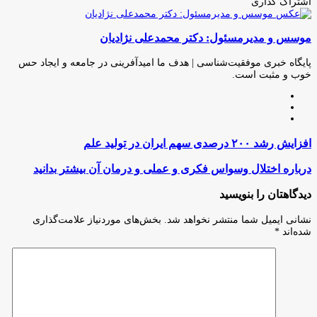
اشتراک گذاری
چاپ
فیس
توئیتر
واتس
تلگرام
لینکدین
اشتراک
(X)
آپ
بوک
گذاری
موسس و مدیرمسئول: دکتر محمدعلی نژادیان
از
طریق
ایمیل
پایگاه خبری موفقیت‌شناسی | هدف ما امیدآفرینی در جامعه و ایجاد حس
خوب و مثبت است.
وبسایت
لینکدین
اینستاگرام
افزایش
افزایش رشد ۲۰۰ درصدی سهم ایران در تولید علم
رشد
۲۰۰
درباره
درباره اختلال وسواس فکری و عملی و درمان آن بیشتر بدانید
درصدی
اختلال
سهم
وسواس
دیدگاهتان را بنویسید
ایران
فکری
در
و
نشانی ایمیل شما منتشر نخواهد شد.
بخش‌های موردنیاز علامت‌گذاری
تولید
عملی
شده‌اند
*
علم
و
درمان
آن
بیشتر
بدانید