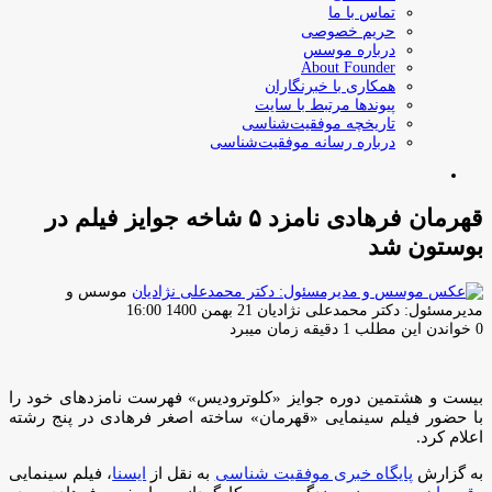
تماس با ما
حریم خصوصی
درباره موسس
About Founder
همکاری با خبرنگاران
پیوندها مرتبط با سایت
تاریخچه موفقیت‌شناسی
درباره رسانه موفقیت‌شناسی
جستجو
برای
قهرمان فرهادی نامزد ۵ شاخه جوایز فیلم در
بوستون شد
موسس و
ارسال
مدیرمسئول: دکتر محمدعلی نژادیان
21 بهمن 1400 16:00
ایمیل
0
خواندن این مطلب 1 دقیقه زمان میبرد
بیست و هشتمین دوره جوایز «کلوترودیس» فهرست نامزدهای خود را
با حضور فیلم سینمایی «قهرمان» ساخته اصغر فرهادی در پنج رشته
اعلام کرد.
به گزارش
پایگاه خبری موفقیت شناسی
به نقل از
ایسنا
، فیلم سینمایی