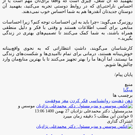
بفهمید که آن شغل، چیزی است که واقعاً برای‌تان مهم است یا از
احساس ناراحتی‌ای که در روابط دوستی تجربه می‌کنید، بفهمید آن
دوستانِ جدیدتان آنقدر‌ها هم به شما احساس خوب نمی‌دهند.
روزنبرگ می‌گوید: «چرا باید به این احساسات توجه کنم؟ زیرا احساسات
منابعی برای کسب اطلاعات هستند و وقتی با فکر و دلیل منطقی
همراه باشند، به شما کمک می‌کنند تا تصمیم‌های بهتری در زندگی
بگیرید.»
کارشناسان می‌گویند، داشتِ انتظاراتی که به نحوی واقع‌بینانه
خوش‌بینانه هستند، درمانی برای تمام ناامیدی‌ها و شکست‌های زندگی
ما نیستند، اما آن‌ها ما را بهتر تجهیز می‌کنند تا با بهترین منابع‌مان وارد
چالش‌ها شویم.
پایان پیام/
منبع
میگنا
برچسب ها
ذهن
ذهنیت
روانشناسی
فکر کردن
مغز
موفقیت
موسس و
ارسال
مدیرمسئول: دکتر محمدعلی نژادیان
27 بهمن 1400 13:06
ایمیل
0
خواندن این مطلب 5 دقیقه زمان میبرد
اشتراک گذاری
چاپ
فیس
توئیتر
واتس
تلگرام
لینکدین
اشتراک
(X)
آپ
بوک
گذاری