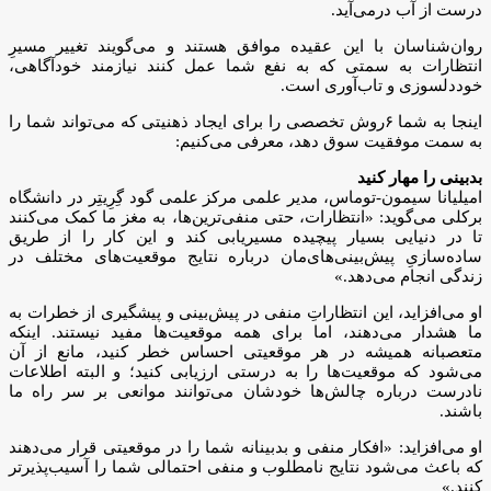
درست از آب درمی‌آید.
روان‌شناسان با این عقیده موافق هستند و می‌گویند تغییر مسیرِ
انتظارات به سمتی که به نفع شما عمل کنند نیازمند خودآگاهی،
خوددلسوزی و تاب‌آوری است.
اینجا به شما ۶‌روش تخصصی را برای ایجاد ذهنیتی که می‌تواند شما را
به سمت موفقیت سوق دهد، معرفی می‌کنیم:
بدبینی را مهار کنید
امیلیانا سیمون-توماس، مدیر علمی مرکز علمی گود گِرِیتِر در دانشگاه
برکلی می‌گوید: «انتظارات، حتی منفی‌ترین‌ها، به مغز ما کمک می‌کنند
تا در دنیایی بسیار پیچیده مسیریابی کند و این کار را از طریق
ساده‌سازیِ پیش‌بینی‌های‌مان درباره نتایج موقعیت‌های مختلف در
زندگی انجام می‌دهد.»
او می‌افزاید، این انتظاراتِ منفی در پیش‌بینی و پیشگیری از خطرات به
ما هشدار می‌دهند، اما برای همه موقعیت‌ها مفید نیستند. اینکه
متعصبانه همیشه در هر موقعیتی احساس خطر کنید، مانع از آن
می‌شود که موقعیت‌ها را به درستی ارزیابی کنید؛ و البته اطلاعات
نادرست درباره چالش‌ها خودشان می‌توانند موانعی بر سر راه ما
باشند.
او می‌افزاید: «افکار منفی و بدبینانه شما را در موقعیتی قرار می‌دهند
که باعث می‌شود نتایج نامطلوب و منفی احتمالی شما را آسیب‌پذیرتر
کنند.»