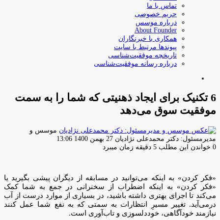
تماس با ما
حریم خصوصی
درباره موسس
About Founder
همکاری با خبرنگاران
پیوندها مرتبط با سایت
تاریخچه موفقیت‌شناسی
درباره رسانه موفقیت‌شناسی
جستجو
برای
6 تکنیک برای ایجاد ذهنیتی که شما را به سمت
موفقیت سوق می‌دهد
موسس و
ارسال
مدیرمسئول: دکتر محمدعلی نژادیان
27 بهمن 1400 13:06
ایمیل
0
خواندن این مطلب 5 دقیقه زمان میبرد
«فکر کردن» به اینکه می‌توانید در مسابقه از دیگران پیشی بگیرید یا
«فکر کردن» به اینکه اضطراب از سخنرانی در جمع به شما کمک
می‌کند تا اجرای بهتری داشته باشید، در بسیاری از موارد درست از آب
درمی‌آید. تغییر مسیرِ انتظارات به سمتی که به نفع شما عمل کنند
نیازمند خودآگاهی، خوددلسوزی و تاب‌آوری است.