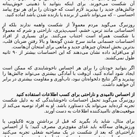
آن شکست می‌خورند. برای اینکه بتوانید با ذهنیتی خوش‌بینانه
چالش‌های جدید را بپذیرید لازم است که خودتان را برای هر نوع پیامد
احساسی – که می‌تواند ناشی از برنده یا بازنده شدن باشد آماده کنید.
روزنبرگ می‌گوید مردم معمولاً از شکست واهمه ندارند بلکه از
احساساتی مانند ترس، خشم، آسیب‌پذیری، ناراحتی و شرم که معمولاً
با شکست همراه است اجتناب می‌کنند. برای بسیاری از افراد
احساسات جسمانی مانند سرخ شدنِ گونه‌ها و بالا رفتنِ ضربان قلب،
بدترین بخشِ امتحانِ چیز‌های جدید و مانعی برای امتحان آن‌هاست.
او می‌افزاید داده نشان می‌دهند که این احساسات بیشتر از ۹۰ ثانیه
طول نمی‌کشند.
اگر بتوانید خودتان را برای هر احساس ناخوشایندی که ممکن است
ایجاد شود آماده کنید، آن‌وقت با آمادگی بیشتری می‌تواند چالش‌ها را
بپذیرید و اگر نتایج دلخواه‌تان نبود، تاب‌آوری و مقاومت بیشتری در برابر
آن خواهید داشت.
از احساس ناامیدی و ناراحتی برای کسب اطلاعات استفاده کنید
روزنبرگ می‌گوید تحمل احساسات ناخوشایندگی که به دلیل شکست
تجربه کرده‌اید می‌تواند یک دستاورد باشد. او به افراد توصیه می‌کند از
موقعیت‌های ناامیدکننده اطلاعات به دست آورند.
برای مثال، شاید یاد بگیرید که قبل از برداشتنِ وزنه ۵‌کیلویی یا
ورزش‌های سه‌گانه باید غذای مقوی‌تری مصرف کنید؛ یا از احساس
ناراحتی‌ای که بعد از شکست در یک مصاحبه شغلی تجربه می‌کنید