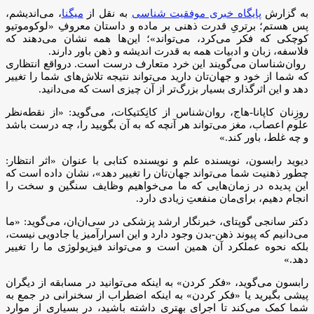
به گزارش
پایگاه خبری موفقیت شناسی
به نقل از
میگنا
، می‌اندیشم،
پس هستم؛ برتریِ قدرت ذهنی بر ماده و داستان معروفِ «لوکوموتیو
کوچکی که فکر می‌کرد، می‌تواند»؛ این‌ها همه نشان می‌دهند که
فلاسفه، زبان و ادبیات همه به قدرت اندیشه و ذهن باور دارند.
روان‌شناسان می‌گویند این خرد متعارف درست است. درواقع انتظاری
که شما از خود و جهان‌تان دارید می‌تواند نتیجه تلاش‌های شما را تغییر
دهد و این اثرگذاری بسیار بزرگ‌تر از آن چیزی است که می‌دانید.
روزِنان کاپانا-هاج، روان‌شناس از کانِکتیکات، می‌گوید: «از نقطه‌نظر
علوم اعصاب، مغز می‌تواند هر آنچه که به آن بگویید را، چه درست باشد
و چه غلط، باور کند.»
دیوید رابسون، نویسنده علم و نویسنده کتابی با عنوان «اثر انتظار:
چطور ذهنیت شما می‌تواند جهان‌تان را تغییر دهد»، نشان داده است که
این پدیده در زمان‌هایی که ما می‌خواهیم وظایف سنگین و سخت را
انجام دهیم، برای‌مان منفعتِ زیادی دارد.
دکتر سانجی گوپتای، خبرنگار ارشد پزشکی در سی‌ان‌ان، می‌گوید: «ما
می‌دانیم که پیوند ذهن-بدن وجود دارد و این اسرارآمیز یا جادویی نیست،
بلکه نحوه عملکرد آن همین است و می‌تواند فیزیولوژی ما را تغییر
دهد.»
رابسون می‌گوید، «فکر کردن» به اینکه می‌توانید در مسابقه از دیگران
پیشی بگیرید یا «فکر کردن» به اینکه اضطراب از سخنرانی در جمع به
شما کمک می‌کند تا اجرای بهتری داشته باشید، در بسیاری از موارد