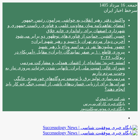
جمعه, 16 مرداد 1405
سرخط اخبار ایران
واکنش دفتر رهبر انقلاب به حواشی پیرامون رئیس جمهور
امضای تفاهم‌نامه میان معاونت علمی و فناوری ریاست جمهوری و
شهرداری اصفهان برای راه‌اندازی خانه خلاق
حسین افشین: حمایت از فناوری‌های نوظهور دو برابر می‌شود
آخرین دیدار مردم تهران با «سید و رهبر شهید ایران»
حضور میلیون‌ها نفر در مراسم وداع با رهبر شهید
پیروزی قاطع ۱۰ بر صفر نمایندگان «ایران» مقابل «آمریکا» در
ربوکاپ ۲۰۲۶
استند خیریه؛ نشانه‌ای از اعتماد، همدلی و مشارکت مردمی
شورای عالی امنیت ملی ایران: تانهایی شدن جزئیات پیروزی نیاز به
وحدت مردم داریم
مردمی‌سازی تولید برق با توسعه نیروگاه‌های خورشیدی خانگی
تهرانی‌ها برای ارزیابی خسارت‌های ناشی از آسیب جنگ چه کار باید
انجام دهند؟
شرکت چترا محرک
پایگاه خبری کارآفرینی‌پرس
پایگاه خبری موتورسیکلت‌نیوز
منو