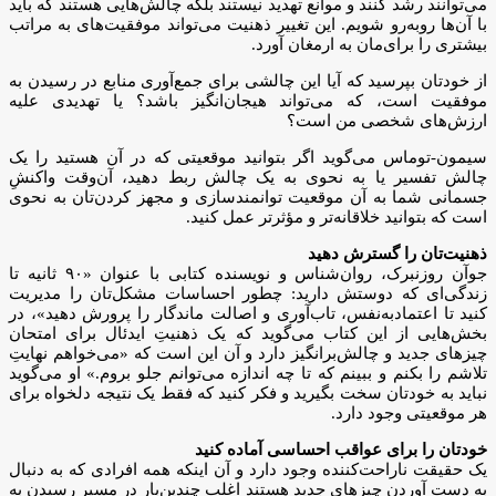
می‌توانند رشد کنند و موانع تهدید نیستند بلکه چالش‌هایی هستند که باید
با آن‌ها رو‌به‌رو شویم. این تغییر ذهنیت می‌تواند موفقیت‌های به مراتب
بیشتری را برای‌مان به ارمغان آورد.
از خودتان بپرسید که آیا این چالشی برای جمع‌آوری منابع در رسیدن به
موفقیت است، که می‌تواند هیجان‌انگیز باشد؟ یا تهدیدی علیه
ارزش‌های شخصی من است؟
سیمون-توماس می‌گوید اگر بتوانید موقعیتی که در آن هستید را یک
چالش تفسیر یا به نحوی به یک چالش ربط دهید، آن‌وقت واکنشِ
جسمانی شما به آن موقعیت توانمندسازی و مجهز کردن‌تان به نحوی
است که بتوانید خلاقانه‌تر و مؤثرتر عمل کنید.
ذهنیت‌تان را گسترش دهید
جوآن روزنبرک، روان‌شناس و نویسنده کتابی با عنوان «۹۰ ثانیه تا
زندگی‌ای که دوستش دارید: چطور احساسات مشکل‌تان را مدیریت
کنید تا اعتماد‌به‌نفس، تاب‌آوری و اصالت ماندگار را پرورش دهید»، در
بخش‌هایی از این کتاب می‌گوید که یک ذهنیتِ ایدئال برای امتحان
چیز‌های جدید و چالش‌برانگیز دارد و آن این است که «می‌خواهم نهایتِ
تلاشم را بکنم و ببینم که تا چه اندازه می‌توانم جلو بروم.» او می‌گوید
نباید به خودتان سخت بگیرید و فکر کنید که فقط یک نتیجه دلخواه برای
هر موقعیتی وجود دارد.
خودتان را برای عواقب احساسی آماده کنید
یک حقیقت ناراحت‌کننده وجود دارد و آن اینکه همه افرادی که به دنبال
به دست آوردن چیز‌های جدید هستند اغلب چندین‌بار در مسیر رسیدن به