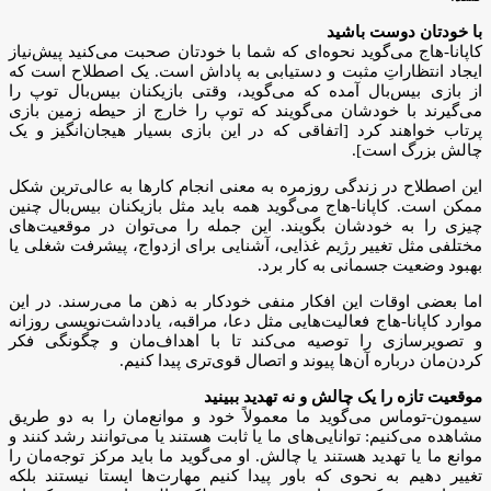
با خودتان دوست باشید
کاپانا-هاج می‌گوید نحوه‌ای که شما با خودتان صحبت می‌کنید پیش‌نیاز
ایجاد انتظاراتِ مثبت و دستیابی به پاداش است. یک اصطلاح است که
از بازی بیس‌بال آمده که می‌گوید، وقتی بازیکنان بیس‌بال توپ را
می‌گیرند با خودشان می‌گویند که توپ را خارج از حیطه زمین بازی
پرتاب خواهند کرد [اتفاقی که در این بازی بسیار هیجان‌انگیز و یک
چالش بزرگ است].
این اصطلاح در زندگی روزمره به معنی انجام کار‌ها به عالی‌ترین شکل
ممکن است. کاپانا-هاج می‌گوید همه باید مثل بازیکنان بیس‌بال چنین
چیزی را به خودشان بگویند. این جمله را می‌توان در موقعیت‌های
مختلفی مثل تغییر رژیم غذایی، آشنایی برای ازدواج، پیشرفت شغلی یا
بهبود وضعیت جسمانی به کار برد.
اما بعضی اوقات این افکار منفی خودکار به ذهن ما می‌رسند. در این
موارد کاپانا-هاج فعالیت‌هایی مثل دعا، مراقبه، یادداشت‌نویسی روزانه
و تصویرسازی را توصیه می‌کند تا با اهداف‌مان و چگونگی فکر
کردن‌مان درباره آن‌ها پیوند و اتصال قوی‌تری پیدا کنیم.
موقعیت تازه را یک چالش و نه تهدید ببینید
سیمون-توماس می‌گوید ما معمولاً خود و موانع‌مان را به دو طریق
مشاهده می‌کنیم: توانایی‌های ما یا ثابت هستند یا می‌توانند رشد کنند و
موانع ما یا تهدید هستند یا چالش. او می‌گوید ما باید مرکز توجه‌مان را
تغییر دهیم به نحوی که باور پیدا کنیم مهارت‌ها ایستا نیستند بلکه