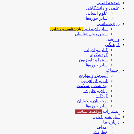
صفحه اصلی
علمی و دانشگاهی
علوم انسانی
سایر حوزه‌ها
روان‌شناسی
سازمان نظام
روان‌شناسی و مشاوره
سخن روان‌شناسان
ورزشی
فرهنگی
کتاب و ادبیات
گردشگری
سینما و تلویزیون
سایر حوزه‌ها
اجتماعی
آموزش و مهارت
کار و کارآفرینی
بهداشت و سلامت
زنان و خانواده
کودکان
نوجوانان و جوانان
سایر حوزه‌ها
انتشارات
موفقیت‌ شناسی
آمار نشر کتاب
درباره ما
اهداف
خط مشی