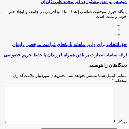
موسس و مدیرمسئول: دکتر محمدعلی نژادیان
از
طریق
ایمیل
پایگاه خبری موفقیت‌شناسی | هدف ما امیدآفرینی در جامعه و ایجاد حس
خوب و مثبت است.
وبسایت
لینکدین
اینستاگرام
حق
حق انتخاب برای واریز ماهانه یا یکجای غرامت مرخصی زایمان
انتخاب
برای
ارائه
ارائه سامانه نظارت بر تلفن همراه فرزندان با حفظ حریم خصوصی
واریز
سامانه
ماهانه
نظارت
دیدگاهتان را بنویسید
یا
بر
یکجای
تلفن
نشانی ایمیل شما منتشر نخواهد شد.
بخش‌های موردنیاز علامت‌گذاری
غرامت
همراه
شده‌اند
*
مرخصی
فرزندان
زایمان
با
حفظ
حریم
خصوصی
دیدگاه
*