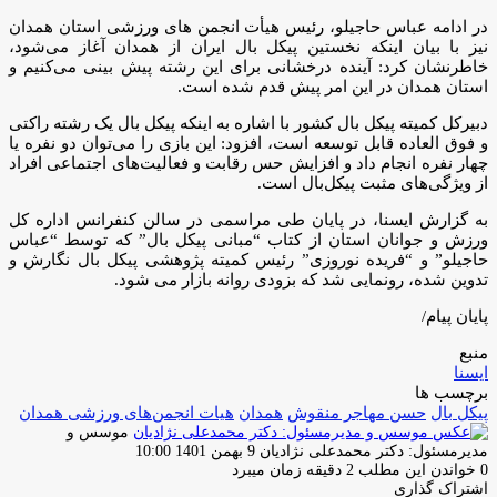
در ادامه عباس حاجیلو، رئیس هیأت انجمن های ورزشی استان همدان
نیز با بیان اینکه نخستین پیکل بال ایران از همدان آغاز می‌شود،
خاطرنشان کرد: آینده درخشانی برای این رشته پیش بینی می‌کنیم و
استان همدان در این امر پیش قدم شده است.
دبیرکل کمیته پیکل بال کشور با اشاره به اینکه پیکل بال یک رشته راکتی
و فوق العاده قابل توسعه است، افزود: این بازی را می‌توان دو نفره یا
چهار نفره انجام داد و افزایش حس رقابت و فعالیت‌های اجتماعی افراد
از ویژگی‌های مثبت پیکل‌بال است.
به گزارش ایسنا، در پایان طی مراسمی در سالن کنفرانس اداره کل
ورزش و جوانان استان از کتاب “مبانی پیکل بال” که توسط “عباس
حاجیلو” و “فریده نوروزی” رئیس کمیته پژوهشی پیکل بال نگارش و
تدوین شده، رونمایی شد که بزودی روانه بازار می شود.
پایان پیام/
منبع
ایسنا
برچسب ها
پیکل بال
حسن مهاجر منقوش
همدان
هیات انجمن‌های ورزشی همدان
موسس و
ارسال
مدیرمسئول: دکتر محمدعلی نژادیان
9 بهمن 1401 10:00
ایمیل
0
خواندن این مطلب 2 دقیقه زمان میبرد
اشتراک گذاری