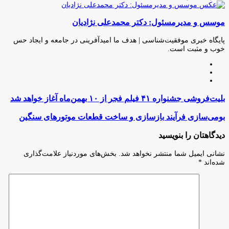
چاپ
فیس
توئیتر
واتس
تلگرام
لینکدین
اشتراک
(X)
آپ
بوک
گذاری
موسس و مدیرمسئول: دکتر محمدعلی نژادیان
از
طریق
ایمیل
پایگاه خبری موفقیت‌شناسی | هدف ما امیدآفرینی در جامعه و ایجاد حس
خوب و مثبت است.
وبسایت
لینکدین
اینستاگرام
بلیت‌فروشی
بلیت‌فروشی جشنواره ۴۱ فیلم فجر از ۱۰ بهمن‌ماه آغاز خواهد شد
جشنواره
۴۱
بومی‌سازی
بومی‌سازی فرآیند بازسازی و ساخت قطعات موتورهای سنگین
فیلم
فرآیند
فجر
بازسازی
دیدگاهتان را بنویسید
از
و
۱۰
ساخت
نشانی ایمیل شما منتشر نخواهد شد.
بخش‌های موردنیاز علامت‌گذاری
بهمن‌ماه
قطعات
شده‌اند
*
آغاز
موتورهای
خواهد
سنگین
شد