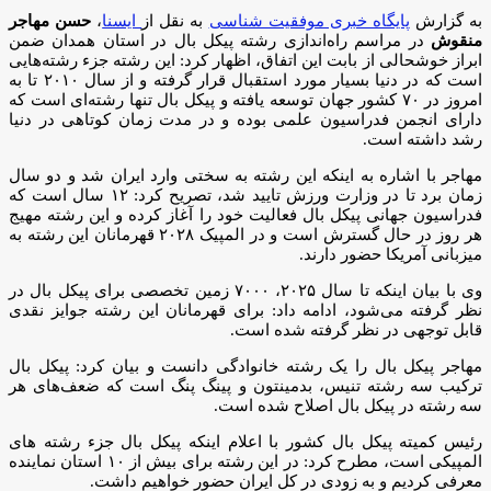
به گزارش
پایگاه خبری موفقیت شناسی
به نقل از
ایسنا
،
حسن مهاجر
منقوش
در مراسم راه‌اندازی رشته پیکل بال در استان همدان ضمن
ابراز خوشحالی از بابت این اتفاق، اظهار کرد: این رشته جزء رشته‌هایی
است که در دنیا بسیار مورد استقبال قرار گرفته و از سال ۲۰۱۰ تا به
امروز در ۷۰ کشور جهان توسعه یافته و پیکل بال تنها رشته‌ای است که
دارای انجمن فدراسیون علمی بوده و در مدت زمان کوتاهی در دنیا
رشد داشته است.
مهاجر با اشاره به اینکه این رشته به سختی وارد ایران شد و دو سال
زمان برد تا در وزارت ورزش تایید شد، تصریح کرد: ۱۲ سال است که
فدراسیون جهانی پیکل بال فعالیت خود را آغاز کرده و این رشته مهیج
هر روز در حال گسترش است و در المپیک ۲۰۲۸ قهرمانان این رشته به
میزبانی آمریکا حضور دارند.
وی با بیان اینکه تا سال ۲۰۲۵، ۷۰۰۰ زمین تخصصی برای پیکل بال در
نظر گرفته می‌شود، ادامه داد: برای قهرمانان این رشته جوایز نقدی
قابل توجهی در نظر گرفته شده است.
مهاجر پیکل بال را یک رشته خانوادگی دانست و بیان کرد: پیکل بال
ترکیب سه رشته تنیس، بدمینتون و پینگ پنگ است که ضعف‌های هر
سه رشته در پیکل بال اصلاح ‌شده است.
رئیس کمیته پیکل بال کشور با اعلام اینکه پیکل بال جزء رشته های
المپیکی است، مطرح کرد: در این رشته برای بیش از ۱۰ استان نماینده
معرفی کردیم و به زودی در کل ایران حضور خواهیم داشت.