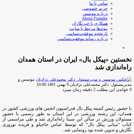
تماس با ما
حریم خصوصی
درباره موسس
About Founder
همکاری با خبرنگاران
پیوندها مرتبط با سایت
تاریخچه موفقیت‌شناسی
درباره رسانه موفقیت‌شناسی
جستجو
برای
نخستین «پیکل بال» ایران در استان همدان
راه‌اندازی شد
موسس و
ارسال
مدیرمسئول: دکتر محمدعلی نژادیان
9 بهمن 1401 10:00
ایمیل
0
خواندن این مطلب 2 دقیقه زمان میبرد
با حضور رئیس کمیته پیکل بال فدراسیون انجمن های ورزشی کشور در
همدان، این رشته ورزشی در این استان به طور رسمی با حضور
مسئولان ورزش در سالن ابن سینا راه‌اندازی شد و طی مراسمی از
کتاب “مبانی پیکل بال” که توسط عباس حاجیلو و فریده نوروزی
نگارش و تدوین شده بود رونمایی شد.