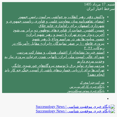
شنبه, 17 مرداد 1405
سرخط اخبار ایران
واکنش دفتر رهبر انقلاب به حواشی پیرامون رئیس جمهور
امضای تفاهم‌نامه میان معاونت علمی و فناوری ریاست جمهوری و
شهرداری اصفهان برای راه‌اندازی خانه خلاق
حسین افشین: حمایت از فناوری‌های نوظهور دو برابر می‌شود
آخرین دیدار مردم تهران با «سید و رهبر شهید ایران»
حضور میلیون‌ها نفر در مراسم وداع با رهبر شهید
پیروزی قاطع ۱۰ بر صفر نمایندگان «ایران» مقابل «آمریکا» در
ربوکاپ ۲۰۲۶
استند خیریه؛ نشانه‌ای از اعتماد، همدلی و مشارکت مردمی
شورای عالی امنیت ملی ایران: تانهایی شدن جزئیات پیروزی نیاز به
وحدت مردم داریم
مردمی‌سازی تولید برق با توسعه نیروگاه‌های خورشیدی خانگی
تهرانی‌ها برای ارزیابی خسارت‌های ناشی از آسیب جنگ چه کار باید
انجام دهند؟
شرکت چترا محرک
پایگاه خبری کارآفرینی‌پرس
پایگاه خبری موتورسیکلت‌نیوز
منو