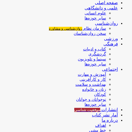
صفحه اصلی
علمی و دانشگاهی
علوم انسانی
سایر حوزه‌ها
روان‌شناسی
سازمان نظام
روان‌شناسی و مشاوره
سخن روان‌شناسان
ورزشی
فرهنگی
کتاب و ادبیات
گردشگری
سینما و تلویزیون
سایر حوزه‌ها
اجتماعی
آموزش و مهارت
کار و کارآفرینی
بهداشت و سلامت
زنان و خانواده
کودکان
نوجوانان و جوانان
سایر حوزه‌ها
انتشارات
موفقیت‌ شناسی
آمار نشر کتاب
درباره ما
اهداف
خط مشی