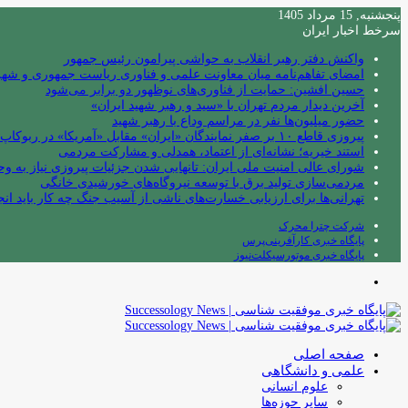
پنجشنبه, 15 مرداد 1405
سرخط اخبار ایران
واکنش دفتر رهبر انقلاب به حواشی پیرامون رئیس جمهور
امضای تفاهم‌نامه میان معاونت علمی و فناوری ریاست جمهوری و شهردا
حسین افشین: حمایت از فناوری‌های نوظهور دو برابر می‌شود
آخرین دیدار مردم تهران با «سید و رهبر شهید ایران»
حضور میلیون‌ها نفر در مراسم وداع با رهبر شهید
پیروزی قاطع ۱۰ بر صفر نمایندگان «ایران» مقابل «آمریکا» در ربوکاپ ۲۰۲۶
استند خیریه؛ نشانه‌ای از اعتماد، همدلی و مشارکت مردمی
شورای عالی امنیت ملی ایران: تانهایی شدن جزئیات پیروزی نیاز به و
مردمی‌سازی تولید برق با توسعه نیروگاه‌های خورشیدی خانگی
تهرانی‌ها برای ارزیابی خسارت‌های ناشی از آسیب جنگ چه کار باید انج
شرکت چترا محرک
پایگاه خبری کارآفرینی‌پرس
پایگاه خبری موتورسیکلت‌نیوز
منو
صفحه اصلی
علمی و دانشگاهی
علوم انسانی
سایر حوزه‌ها