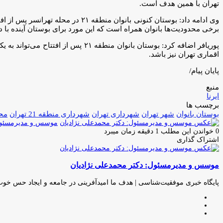
تهران با همین هدف است.
برخی محدودیت‌ها بانوان همراه است که این مورد برای بوستان آینده با دیوارهای ۳.۵ متری برط
اقماری تهران نیز باشد.
پایان پیام/
منبع
ایرنا
برچسب ها
بوستان بانوان
شهر تهران
شهرداری تهران
شهرداری منطقه 21 تهران
محم
موسس و مدیرمسئول:
0
خواندن این مطلب 1 دقیقه زمان میبرد
اشتراک گذاری
چاپ
فیس
توئیتر
واتس
تلگرام
لینکدین
اشتراک
(X)
آپ
بوک
گذاری
موسس و مدیرمسئول: دکتر محمدعلی نژادیان
از
طریق
ایمیل
پایگاه خبری موفقیت‌شناسی | هدف ما امیدآفرینی در جامعه و ایجاد حس خو
وبسایت
لینکدین
اینستاگرام