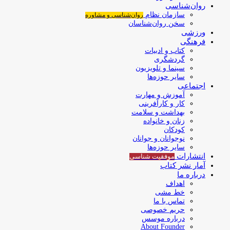
روان‌شناسی
سازمان نظام
روان‌شناسی و مشاوره
سخن روان‌شناسان
ورزشی
فرهنگی
کتاب و ادبیات
گردشگری
سینما و تلویزیون
سایر حوزه‌ها
اجتماعی
آموزش و مهارت
کار و کارآفرینی
بهداشت و سلامت
زنان و خانواده
کودکان
نوجوانان و جوانان
سایر حوزه‌ها
انتشارات
موفقیت‌ شناسی
آمار نشر کتاب
درباره ما
اهداف
خط مشی
تماس با ما
حریم خصوصی
درباره موسس
About Founder