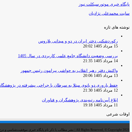
پایگاه خبری موتورسیکلت نیوز
سایت محمدعلی نژادیان
نوشته های تازه
رکوردشکنی دختر ایران در دو و میدانی بلاروس
15 مرداد 1405 20:02
بررسی وضعیت دانشگاه جامع علمی کاربردی در سال 1405
14 مرداد 1405 21:35
واکنش دفتر رهبر انقلاب به حواشی پیرامون رئیس جمهور
13 مرداد 1405 20:06
حفظ باروری دو بانوی مبتلا به سرطان با جراحی پیشرفته در پژوهشگاه
12 مرداد 1405 21:30
ابلاغ آیین‌نامه رتبه‌بندی پژوهشگران و فناوران
11 مرداد 1405 19:18
اوقات شرعی
All Rights Reserved, © Copyright 2021 | نشر مطالب با ذکر نام پایگاه خبری موفقیت‌شناسی و درج لینک خبر بلامانع است