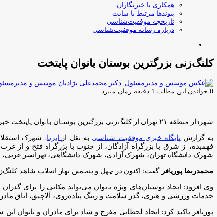
همکاری با خبرنگاران
پیوندها مرتبط با سایت
تاریخچه موفقیت‌شناسی
درباره رسانه موفقیت‌شناسی
جستجو
برای
کلنگ‌زنی بزرگترین بوستان بانوان پایتخت
موسس و مدیرمسئول:
0
خواندن این مطلب 1 دقیقه زمان میبرد
شهردار منطقه ۲۱ تهران از کلنگ‌زنی بزرگترین بوستان بانوان پایتخت خبر داد و گفت: این بوستان در محدوده ۵.۵ هکتاری بوستان انرژی در شهرک استقلال احداث می‌شود.
به گزارش
پایگاه خبری موفقیت شناسی
به نقل از
ایرنا
فهمیده، از شرق با بزرگراه آزادگان، از جنوب با بزرگراه فتح و از 
شهرک دانشگاه تهران، شهرک آزادی، شهرک دانشگاهی، تهرانسر غربی، ب
محمدرضا پوریافر
گفت: اکنون در چهل و پنجمین بهار انقلاب شاهد کلنگ‌ز
وی افزود: ایجاد بوستان‌های ویژه بانوان می‌تواند مکانی را برای گذران
خدمات ورزشی و هنری، گذر سلامت و رینگ پیاده‌روی، آلاچیق، اتاق مادر 
پوریافر تاکید کرد: ایجاد لحظاتی مفرح و شاد برای مادران و بانوان ای