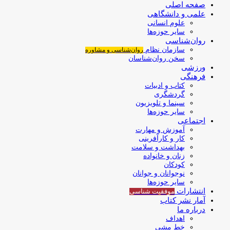
صفحه اصلی
علمی و دانشگاهی
علوم انسانی
سایر حوزه‌ها
روان‌شناسی
سازمان نظام
روان‌شناسی و مشاوره
سخن روان‌شناسان
ورزشی
فرهنگی
کتاب و ادبیات
گردشگری
سینما و تلویزیون
سایر حوزه‌ها
اجتماعی
آموزش و مهارت
کار و کارآفرینی
بهداشت و سلامت
زنان و خانواده
کودکان
نوجوانان و جوانان
سایر حوزه‌ها
انتشارات
موفقیت‌ شناسی
آمار نشر کتاب
درباره ما
اهداف
خط مشی