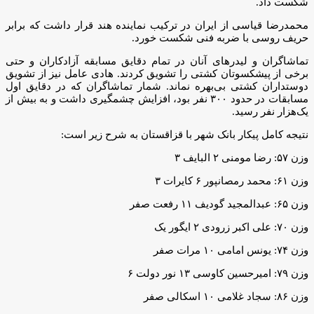
شکست داد.
محمدرضا قیاسی از ایران در ترکیب نماینده هند قرار داشت که برابر
حریف روسی با ضربه فنی شکست خورد.
تماشاگران و لیدرهای آنان در تمام دقایق مسابقه آزادکاران و حتی
برخی از پیشکسوتان کشتی را تشویق کردند. هادی عامل نیز از تشویق
دوستداران کشتی بی‌بهره نماند. شمار تماشاگران که در دقایق اول
مسابقات در حدود ۳۰۰ نفر بود، افزایش چشمگیری داشت و به بیش از
یک‌هزار نفر رسید.
نتیجه کامل پیکار بانک شهر با قزاقستان به شرح زیر است:
وزن ۵۷: رضا مومنی ۲ البایف ۳
وزن ۶۱: محمد رمصانپور ۶ کایرات ۳
وزن ۶۵: عبدالمجید گودیف ۱۱ رفعت صفر
وزن ۷۰: علی اکبر زرودی ۲ ایگور یک
وزن ۷۴: یونس امامی ۱۰ مرات صفر
وزن ۷۹: امیرحسین کاوسی ۱۳ نور دولت ۶
وزن ۸۶: سجاد غلامی ۱۰ اسکالی صفر