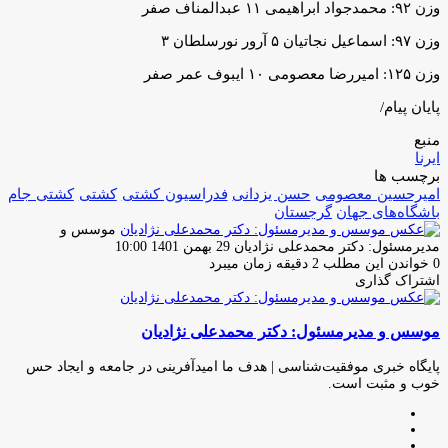
وزن ۹۲: محمدجواد ابراهیمی ۱۱ عبدالمناف صفر
وزن ۹۷: اسماعیل نجاتیان ۵ آرور نورسلطان ۳
وزن ۱۲۵: امیررضا معصومی ۱۰ ایبوف عمر صفر
پایان پیام/
منبع
ایرنا
برچسب ها
امیرحسین معصومی
حسن یزدانی
فدراسیون کشتی
کشتی
کشتی جام
باشگاه‌های جهان
گرجستان
موسس و
ارسال
مدیرمسئول: دکتر محمدعلی نژادیان
29 بهمن 1401 10:00
ایمیل
0
خواندن این مطلب 2 دقیقه زمان میبرد
اشتراک گذاری
چاپ
فیس
توئیتر
واتس
تلگرام
لینکدین
اشتراک
(X)
آپ
بوک
گذاری
موسس و مدیرمسئول: دکتر محمدعلی نژادیان
از
طریق
ایمیل
پایگاه خبری موفقیت‌شناسی | هدف ما امیدآفرینی در جامعه و ایجاد حس
خوب و مثبت است.
وبسایت
لینکدین
اینستاگرام