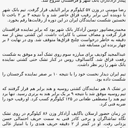
پیکار آزادکاران بانک شهر و قزاقستان شروع شد.
رضا مومنی در وزن ۵۷ کیلوگرم برابر البایف قرار گرفت. تیم بانک شهر
با دوبنده آبی برابر رقیب قزاق حاضر شد و با نتیجه ۳ بر ۲ باخت تا
نخستین شکست نمایندگان ایران در این دوره از رقابت‌ها رقم بخورد.
محمدرمضانپور دومین آزادکار بانک شهر بود که برابر نماینده قزاقستان
قرار گرفت و مصاف سنتی با کایرات داشت. این کشتی بیش از سه
دقیقه به خاطر درخواست چلنج قزاق‌ها متوقف شد. وی در نهایت ۶ بر
چهار برنده این مسابقه شد.
عبدالمجید گودیف برای مبارزه سوم روی تشک آمد و موفق به شکست
رفعت قزاق شد. گاتسالوف روس در کنار تشک حتی کشتی نماینده
بانک شهر را زیر نظر داشت.
تیم ایران دیدار نخست خود را با نتیجه ۱۰ بر صفر نماینده گرجستان را
شکست داده بود.
در تشک A هم نمایندگان کشتی روسیه و هند برابر هم قرار گرفتند که
تیم روسیه موفق شد با نتیجه ۹ بر یک برابر هند به برتری رسید. تنها برد
تیم هند را مصطفی طعانی در ۱۲۵ کیلوگرم کسب کرد. او رقیب خود را
ضربه فنی کرد.
در زمان حضور ارسلان باگایف آزادکار وزن ۸۶ کیلوگرم در روی تشک
نگاه تماشاگران و برخی کادر فنی به سمت حریف احتمالی حسن
یزدانی رفت. او در کمتر از ۲ دقیقه حریف هندی را با امتیاز عالی