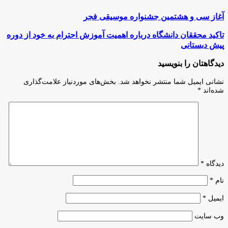
آغاز
آغاز سی و هشتمین جشنواره موسیقی فجر
سی
و
تاکید
تاکید محققان دانشگاه درباره اهمیت آموزش احترام به خود از دوره
هشتمین
محققان
پیش دبستانی
جشنواره
دانشگاه
موسیقی
درباره
دیدگاهتان را بنویسید
فجر
اهمیت
آموزش
نشانی ایمیل شما منتشر نخواهد شد.
بخش‌های موردنیاز علامت‌گذاری
احترام
شده‌اند
*
به
خود
از
دوره
پیش
دبستانی
دیدگاه
*
نام
*
ایمیل
*
وب‌ سایت