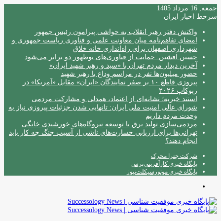
جمعه, 16 مرداد 1405
سرخط اخبار ایران
واکنش دفتر رهبر انقلاب به حواشی پیرامون رئیس جمهور
امضای تفاهم‌نامه میان معاونت علمی و فناوری ریاست جمهوری و
شهرداری اصفهان برای راه‌اندازی خانه خلاق
حسین افشین: حمایت از فناوری‌های نوظهور دو برابر می‌شود
آخرین دیدار مردم تهران با «سید و رهبر شهید ایران»
حضور میلیون‌ها نفر در مراسم وداع با رهبر شهید
پیروزی قاطع ۱۰ بر صفر نمایندگان «ایران» مقابل «آمریکا» در
ربوکاپ ۲۰۲۶
استند خیریه؛ نشانه‌ای از اعتماد، همدلی و مشارکت مردمی
شورای عالی امنیت ملی ایران: تانهایی شدن جزئیات پیروزی نیاز به
وحدت مردم داریم
مردمی‌سازی تولید برق با توسعه نیروگاه‌های خورشیدی خانگی
تهرانی‌ها برای ارزیابی خسارت‌های ناشی از آسیب جنگ چه کار باید
انجام دهند؟
شرکت چترا محرک
پایگاه خبری کارآفرینی‌پرس
پایگاه خبری موتورسیکلت‌نیوز
منو