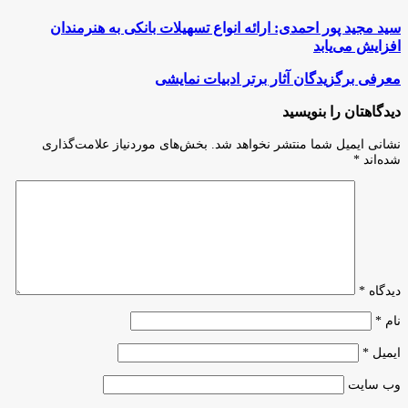
سید
سید مجید پور احمدی: ارائه انواع تسهیلات بانکی به هنرمندان
مجید
افزایش می‌یابد
پور
احمدی:
معرفی
معرفی برگزیدگان آثار برتر ادبیات نمایشی
ارائه
برگزیدگان
انواع
آثار
دیدگاهتان را بنویسید
تسهیلات
برتر
بانکی
ادبیات
نشانی ایمیل شما منتشر نخواهد شد.
بخش‌های موردنیاز علامت‌گذاری
به
نمایشی
شده‌اند
*
هنرمندان
افزایش
می‌یابد
دیدگاه
*
نام
*
ایمیل
*
وب‌ سایت