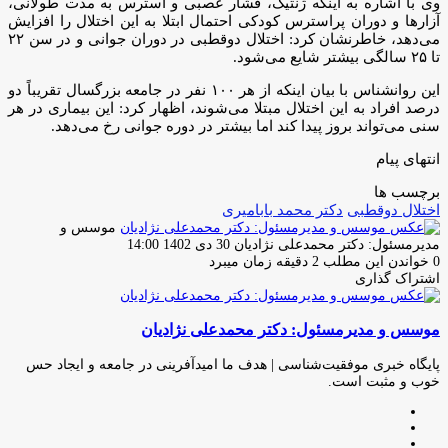
وی با اشاره به اینکه ژنتیک، فشار عصبی و استرس به مدت طولانی،
آزارها و دوران پراسترس کودکی احتمال ابتلا به این اختلال را افزایش
می‌دهد، خاطرنشان کرد: اختلال دوقطبی در دوران جوانی و در سن ۲۲
تا ۲۵ سالگی بیشتر شایع می‌شود.
این روانشناس با بیان اینکه از هر ۱۰۰ نفر در جامعه بزرگسال تقریباً دو
درصد افراد به این اختلال مبتلا می‌شوند، اظهار کرد: این بیماری در هر
سنی می‌تواند بروز پیدا کند اما بیشتر در دوره جوانی رخ می‌دهد.
انتهای پیام
برچسب ها
اختلال دوقطبی
دکتر محمد بابامیری
موسس و
ارسال
مدیرمسئول: دکتر محمدعلی نژادیان
30 دی 1402 14:00
ایمیل
0
خواندن این مطلب 2 دقیقه زمان میبرد
اشتراک گذاری
چاپ
فیس
توئیتر
واتس
تلگرام
لینکدین
اشتراک
(X)
آپ
بوک
گذاری
موسس و مدیرمسئول: دکتر محمدعلی نژادیان
از
طریق
ایمیل
پایگاه خبری موفقیت‌شناسی | هدف ما امیدآفرینی در جامعه و ایجاد حس
خوب و مثبت است.
وبسایت
لینکدین
اینستاگرام