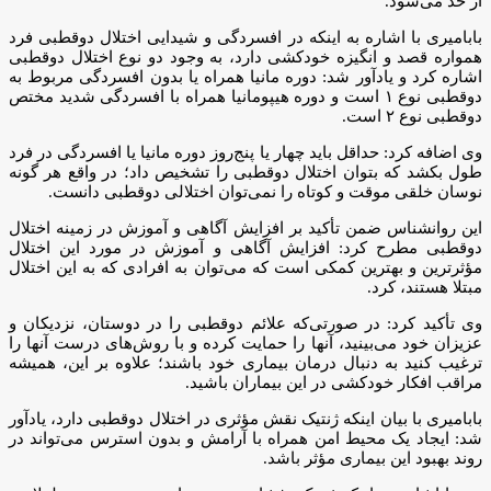
از حد می‌شود.
بابامیری با اشاره به اینکه در افسردگی و شیدایی اختلال دوقطبی فرد
همواره قصد و انگیزه خودکشی دارد، به وجود دو نوع اختلال دوقطبی
اشاره کرد و یادآور شد: دوره مانیا همراه یا بدون افسردگی مربوط به
دوقطبی نوع ۱ است و دوره هیپومانیا همراه با افسردگی شدید مختص
دوقطبی نوع ۲ است.
وی اضافه کرد: حداقل باید چهار یا پنج‌روز دوره مانیا یا افسردگی در فرد
طول بکشد که بتوان اختلال دوقطبی را تشخیص داد؛ در واقع هر گونه
نوسان خلقی موقت و کوتاه را نمی‌توان اختلالی دوقطبی دانست.
این روانشناس ضمن تأکید بر افزایش آگاهی و آموزش در زمینه اختلال
دوقطبی مطرح کرد: افزایش آگاهی و آموزش در مورد این اختلال
مؤثرترین و بهترین کمکی است که می‌توان به افرادی که به این اختلال
مبتلا هستند، کرد.
وی تأکید کرد: در صورتی‌که علائم دوقطبی را در دوستان، نزدیکان و
عزیزان خود می‌بینید، آنها را حمایت کرده و با روش‌های درست آنها را
ترغیب کنید به دنبال درمان بیماری خود باشند؛ علاوه بر این، همیشه
مراقب افکار خودکشی در این بیماران باشید.
بابامیری با بیان اینکه ژنتیک نقش مؤثری در اختلال دوقطبی دارد، یادآور
شد: ایجاد یک محیط امن همراه با آرامش و بدون استرس می‌تواند در
روند بهبود این بیماری مؤثر باشد.