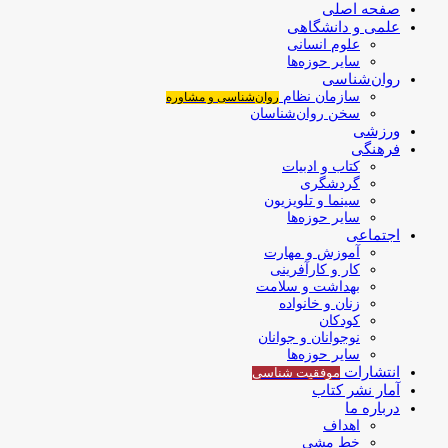
صفحه اصلی
علمی و دانشگاهی
علوم انسانی
سایر حوزه‌ها
روان‌شناسی
سازمان نظام
روان‌شناسی و مشاوره
سخن روان‌شناسان
ورزشی
فرهنگی
کتاب و ادبیات
گردشگری
سینما و تلویزیون
سایر حوزه‌ها
اجتماعی
آموزش و مهارت
کار و کارآفرینی
بهداشت و سلامت
زنان و خانواده
کودکان
نوجوانان و جوانان
سایر حوزه‌ها
انتشارات
موفقیت‌ شناسی
آمار نشر کتاب
درباره ما
اهداف
خط مشی