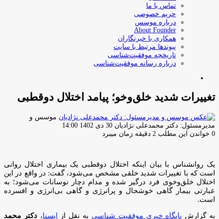
تماس با ما
حریم خصوصی
درباره موسس
About Founder
همکاری با خبرنگاران
پیوندها مرتبط با سایت
تاریخچه موفقیت‌شناسی
درباره رسانه موفقیت‌شناسی
جستجو
برای
تغییرات شدید خلق‌وخو؛ پیامد اختلال دوقطبی
موسس و
ارسال
مدیرمسئول: دکتر محمدعلی نژادیان
30 دی 1402 14:00
ایمیل
0
خواندن این مطلب 2 دقیقه زمان میبرد
یک روانشناس با بیان اینکه اختلال دوقطبی یک بیماری اختلال روانی
است که با تغییرات شدید خلقی مشخص می‌شود، گفت: در واقع در این
اختلال خلق‌وخوی فرد درگیر شده و مدام دچار نوسانات می‌شود؛ به
عبارتی بیمار گاهی خوشحال و پرانرژی و گاهی بی‌انرژی و افسرده
است.
به گزارش
پایگاه خبری موفقیت شناسی
به نقل از
ایسنا
،
دکتر محمد