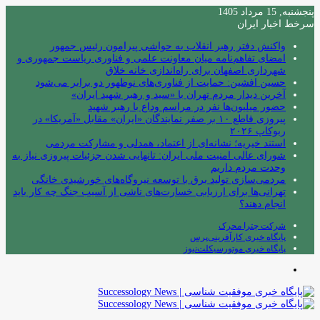
پنجشنبه, 15 مرداد 1405
سرخط اخبار ایران
واکنش دفتر رهبر انقلاب به حواشی پیرامون رئیس جمهور
امضای تفاهم‌نامه میان معاونت علمی و فناوری ریاست جمهوری و
شهرداری اصفهان برای راه‌اندازی خانه خلاق
حسین افشین: حمایت از فناوری‌های نوظهور دو برابر می‌شود
آخرین دیدار مردم تهران با «سید و رهبر شهید ایران»
حضور میلیون‌ها نفر در مراسم وداع با رهبر شهید
پیروزی قاطع ۱۰ بر صفر نمایندگان «ایران» مقابل «آمریکا» در
ربوکاپ ۲۰۲۶
استند خیریه؛ نشانه‌ای از اعتماد، همدلی و مشارکت مردمی
شورای عالی امنیت ملی ایران: تانهایی شدن جزئیات پیروزی نیاز به
وحدت مردم داریم
مردمی‌سازی تولید برق با توسعه نیروگاه‌های خورشیدی خانگی
تهرانی‌ها برای ارزیابی خسارت‌های ناشی از آسیب جنگ چه کار باید
انجام دهند؟
شرکت چترا محرک
پایگاه خبری کارآفرینی‌پرس
پایگاه خبری موتورسیکلت‌نیوز
منو