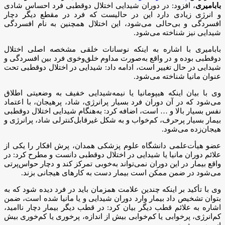
بابامیری
، افزود: در دوران شیدایی اختلال دوقطبی فرد احساس شادی
و انرژی زیادی دارد این در حالیست که فرد در مقطع دیگر دچار
افسردگی و بی‌حالی می‌شود، این اختلال همچنین به نام افسردگی
شیدایی نیز شناخته می‌شود.
بابامیری با اشاره به اینکه نوسانات خلقی مشخصه اصلی اختلال
دوقطبی بوده و در واقع به‌صورت مداوم خلق‌وخوی فرد بین افسردگی و
شیدایی در حال تغییر است، ادامه داد: شیدایی در اختلال دوقطبی تحت
عنوان مانیا شناخته می‌شود.
وی با بیان اینکه هیپومانیا یا نیمه‌شیدایی خفیف به وضعیتی اطلاق
می‌شود که در آن دوران فرد بسیار پرانرژی، شاد، پرهیجان، با اعتماد
نفس بسیار بالا و … است، اضافه کرد: به‌هنگام شیدایی اختلال دوقطبی
بیمار بسیار پرحرف، کم‌خواب و به شکل غیرقابل‌کنترلی شاد، پرانرژی و
هیجان‌زده می‌شود.
عضو هیأت‌علمی دانشگاه علوم پزشکی همدان، پرش افکار را یکی از
علائم دوران مانیا یا شیدایی در اختلال دوقطبی دانست و مطرح کرد: در
واقع بیمار در این دوران نمی‌تواند به‌خوبی تمرکز کند و دچار حواس‌پرتی
می‌شود در ضمن ممکن است بیمار دست به کارهای هیجانی بزند.
وی با تأکید بر اینکه چندین علامت همزمان باید در فرد دیده شود که به
بتوان تشخیص داد بیمار وارد دوران شیدایی و یا مانیا شده است، ضمن
اشاره به علائم قطب دیگر بیان کرد: در قطب دیگر بیمار دچار ناامید،
کم‌انرژی، پرخوابی یا کم‌خوابی بیش از اندازه، پرخوری یا کم‌خوری بیش