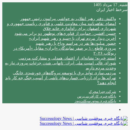
شنبه, 17 مرداد 1405
سرخط اخبار ایران
واکنش دفتر رهبر انقلاب به حواشی پیرامون رئیس جمهور
امضای تفاهم‌نامه میان معاونت علمی و فناوری ریاست جمهوری و
شهرداری اصفهان برای راه‌اندازی خانه خلاق
حسین افشین: حمایت از فناوری‌های نوظهور دو برابر می‌شود
آخرین دیدار مردم تهران با «سید و رهبر شهید ایران»
حضور میلیون‌ها نفر در مراسم وداع با رهبر شهید
پیروزی قاطع ۱۰ بر صفر نمایندگان «ایران» مقابل «آمریکا» در
ربوکاپ ۲۰۲۶
استند خیریه؛ نشانه‌ای از اعتماد، همدلی و مشارکت مردمی
شورای عالی امنیت ملی ایران: تانهایی شدن جزئیات پیروزی نیاز به
وحدت مردم داریم
مردمی‌سازی تولید برق با توسعه نیروگاه‌های خورشیدی خانگی
تهرانی‌ها برای ارزیابی خسارت‌های ناشی از آسیب جنگ چه کار باید
انجام دهند؟
شرکت چترا محرک
پایگاه خبری کارآفرینی‌پرس
پایگاه خبری موتورسیکلت‌نیوز
منو