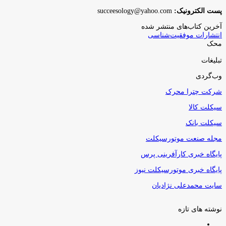
پست الکترونیک:
succeesology@yahoo.com
آخرین کتاب‌های منتشر شده
انتشارات موفقیت‌شناسی
محک
تبلیغات
وب‌گردی
شرکت چترا محرک
سیکلت کالا
سیکلت بانک
مجله صنعت موتورسیکلت
پایگاه خبری کارآفرینی پرس
پایگاه خبری موتورسیکلت نیوز
سایت محمدعلی نژادیان
نوشته های تازه