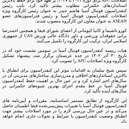
اصلاحات AFC برای دوره ۲۰۲۳ تا ۲۰۲۷، بر تعهد خود برای حفظ بالاترین
استانداردهای حکمرانی مطلوب بیشتر تاکید کرد. نایب رئیس
کنفدراسیون فوتبال آسیا هاشم حیدر به عنوان رئیس کارگروه ویژه
اصلاحات کنفدراسیون فوتبال آسیا و رئیس فدراسیون‌های عضو
ASEAN به عنوان معاون این کارگروه منصوب شدند.
کوزو تاشیما و کانیا کیومانی از اعضای شورای فیفا و همچنین احمدرضا
براتی حقوقدان ورزشی و داور دادگاه عالی ورزش CAS از جمهوری
اسلامی ایران، ترکیب این کارگروه را تکمیل می‌کنند.
هیات رییسه کنفدراسیون فوتبال آسیا در سومین نشست خود که در
تاریخ ۳۰ آذر ۱۴۰۲ در جده عربستان برگزار شد، پیشنهاد تشکیل
کارگروه ویژه اصلاحات AFC را تصویب کرد.
سپس شیخ سلمان به اقدامات موثر این کنفدراسیون برای انطباق با
بالاترین استانداردهای اخلاقی و مدرن‌سازی ساختارهای مدیریتی آن در
سال‌های اخیر اشاره کرد و در عین حال بر اهمیت حفظ کنفدراسیون
فوتبال آسیا در خط مقدم اجرای بهترین شیوه‌های حکمرانی در
سال‌های آینده تأکید کرد.
این کارگروه از تطابق مستمر اساسنامه، مقررات و آیین‌نامه های
کنفدراسیون فوتبال آسیا با تغییرات پیش‌بینی‌شده فیفا اطمینان حاصل
می‌کند و در عین حال بررسی لازم را در مورد اصلاحات بیشتر جهت
انطباق وضعیت کنفدراسیون با شرایط و تحولات جاری انجام خواهد
داد.