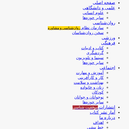
صفحه اصلی
علمی و دانشگاهی
علوم انسانی
سایر حوزه‌ها
روان‌شناسی
سازمان نظام
روان‌شناسی و مشاوره
سخن روان‌شناسان
ورزشی
فرهنگی
کتاب و ادبیات
گردشگری
سینما و تلویزیون
سایر حوزه‌ها
اجتماعی
آموزش و مهارت
کار و کارآفرینی
بهداشت و سلامت
زنان و خانواده
کودکان
نوجوانان و جوانان
سایر حوزه‌ها
انتشارات
موفقیت‌ شناسی
آمار نشر کتاب
درباره ما
اهداف
خط مشی