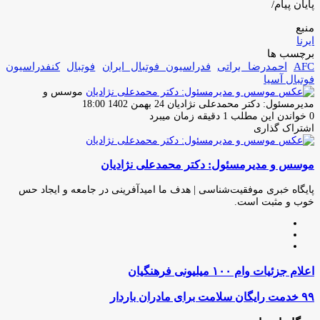
پایان پیام/
منبع
ایرنا
برچسب ها
AFC
احمدرضا براتی
فدراسیون فوتبال ایران
فوتبال
کنفدراسیون
فوتبال آسیا
موسس و
ارسال
مدیرمسئول: دکتر محمدعلی نژادیان
24 بهمن 1402 18:00
ایمیل
0
خواندن این مطلب 1 دقیقه زمان میبرد
اشتراک گذاری
چاپ
فیس
توئیتر
واتس
تلگرام
لینکدین
اشتراک
(X)
آپ
بوک
گذاری
موسس و مدیرمسئول: دکتر محمدعلی نژادیان
از
طریق
ایمیل
پایگاه خبری موفقیت‌شناسی | هدف ما امیدآفرینی در جامعه و ایجاد حس
خوب و مثبت است.
وبسایت
لینکدین
اینستاگرام
اعلام
اعلام جزئیات وام ۱۰۰ میلیونی فرهنگیان
جزئیات
وام
۹۹
۹۹ خدمت رایگان سلامت برای مادران باردار
۱۰۰
خدمت
میلیونی
رایگان