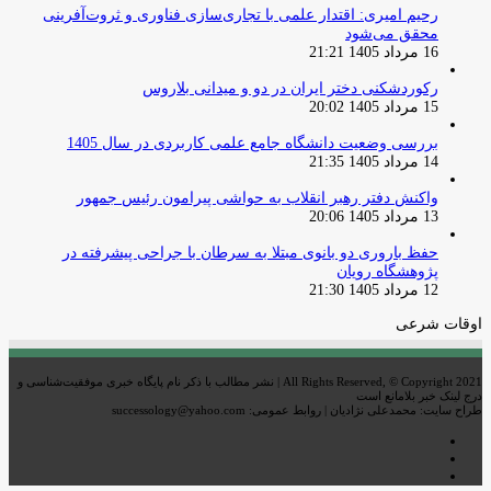
رحیم امیری: اقتدار علمی با تجاری‌سازی فناوری و ثروت‌آفرینی
محقق می‌شود
16 مرداد 1405 21:21
رکوردشکنی دختر ایران در دو و میدانی بلاروس
15 مرداد 1405 20:02
بررسی وضعیت دانشگاه جامع علمی کاربردی در سال 1405
14 مرداد 1405 21:35
واکنش دفتر رهبر انقلاب به حواشی پیرامون رئیس جمهور
13 مرداد 1405 20:06
حفظ باروری دو بانوی مبتلا به سرطان با جراحی پیشرفته در
پژوهشگاه رویان
12 مرداد 1405 21:30
اوقات شرعی
All Rights Reserved, © Copyright 2021 | نشر مطالب با ذکر نام پایگاه خبری موفقیت‌شناسی و
درج لینک خبر بلامانع است
طراح سایت: محمدعلی نژادیان | روابط عمومی: successology@yahoo.com
اینستاگرام
تلگرام
خوراک