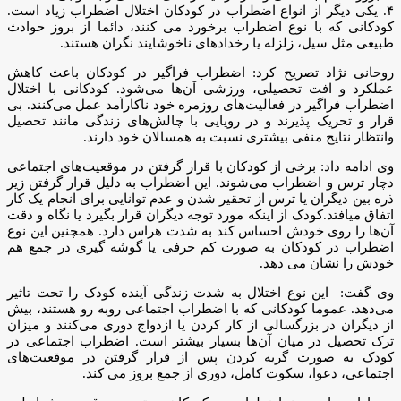
۴. یکی دیگر از انواع اضطراب در کودکان اختلال اضطراب زیاد است.
کودکانی که با نوع اضطراب برخورد می کنند، دائما از بروز حوادث
طبیعی مثل سیل، زلزله یا رخداد‌های ناخوشایند نگران هستند.
روحانی نژاد تصریح کرد: اضطراب فراگیر در کودکان باعث کاهش
عملکرد و افت تحصیلی، ورزشی آن‌ها می‌شود. کودکانی با اختلال
اضطراب فراگیر در فعالیت‌های روزمره خود ناکارآمد عمل می‌کنند. بی
قرار و تحریک پذیرند و در رویایی با چالش‌های زندگی مانند تحصیل
وانتظار نتایج منفی بیشتری نسبت به همسالان خود دارند.
وی ادامه داد: برخی از کودکان با قرار گرفتن در موقعیت‌های اجتماعی
دچار ترس و اضطراب می‌شوند. این اضطراب به دلیل قرار گرفتن زیر
ذره بین دیگران یا ترس از تحقیر شدن و عدم توانایی برای انجام یک کار
اتفاق میافتد.کودک از اینکه مورد توجه دیگران قرار بگیرد یا نگاه و دقت
آن‌ها را روی خودش احساس کند به شدت هراس دارد. همچنین این نوع
اضطراب در کودکان به صورت کم حرفی یا گوشه گیری در جمع هم
خودش را نشان می دهد.
وی گفت: این نوع اختلال به شدت زندگی آینده کودک را تحت تاثیر
می‌دهد. عموما کودکانی که با اضطراب اجتماعی روبه رو هستند، بیش
از دیگران در بزرگسالی از کار کردن یا ازدواج دوری می‌کنند و میزان
ترک تحصیل در میان آن‌ها بسیار بیشتر است. اضطراب اجتماعی در
کودک به صورت گریه کردن پس از قرار گرفتن در موقعیت‌های
اجتماعی، دعوا، سکوت کامل، دوری از جمع بروز می کند.