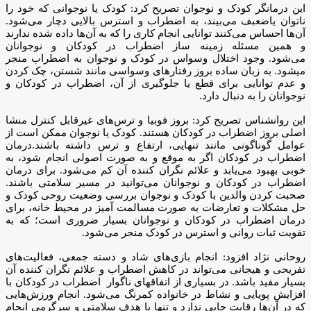
این درمانگر کودک و نوجوان تصریح کرد: کودک یا نوجوانی که خود را
ناتوان یاضعبف می‌بیند، به اضطراب و استرس بالایی دچار می‌شود.
آن‌ها احساس می‌کنند توانایی انجام کاری را که به آن‌ها داده شده ندارند
و همین مسئله زمینه ساز اضطراب در کودکان و نوجوانان
می‌شود. وجود اختلال وسواس در کودک و نوجوان به اضطراب منجر
میشود. به زبان ساده بروز رفتار‌های وسواسی مانند شستن، چک کردن
و عدم توانایی برای قطع یا جلوگیری از آن، اضطراب در کودکان و
نوجوانان را به دنبال دارد.
این روانشناس تصریح کرد: بروز فوبیا و ترس‌های غیرقابل کنترل منشا
اصلی بروز اضطراب در کودکان هستند. کودک یا نوجوان ممکن است از
عوامل گوناگونی مانند تنهایی، ارتفاع و ترس داشته باشند.درمان
اضطراب در کودکان اگر به موقع و به صورت اصولی انجام شود، به
خوبی بهبود می‌یابد و علائم نگران کننده آن کم می‌شود. برای درمان
اضطراب در کودکان و نوجوانان می‌توانید در مسیر سلامتی باشند.
صحبت کردن والدین با کودک و نوجوان بررسی وضعیت روحی کودک و
حل مشکلات و تعارضات به صورت مسالمت آمیز در محیط خانه، برای
درمان اضطراب در کودکان و نوجوانان بسیار ضروری است؛ که به
تقویت ثبات روانی و استرس در کودک منجر می‌شود.
روحانی نژاد افزود: انجام بازی‌های شاد و دسته جمعی، فعالیت‌های
تفریحی و هیجانی می‌تواند در کاهش اضطراب و علائم نگران کننده آن
بسیار مفید باشد. در بسیاری از اتفاقهای ناگوار اضطراب در کودکان با
افزایش پویایی و نشاط در خانواده کمرنگ می‌شود. انجام ورزش‌هایی
که در آن‌ها رقابت جایی ندارد و تنها با هدف سلامتی و سرگرمی انجام