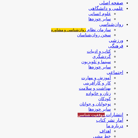
صفحه اصلی
علمی و دانشگاهی
علوم انسانی
سایر حوزه‌ها
روان‌شناسی
سازمان نظام
روان‌شناسی و مشاوره
سخن روان‌شناسان
ورزشی
فرهنگی
کتاب و ادبیات
گردشگری
سینما و تلویزیون
سایر حوزه‌ها
اجتماعی
آموزش و مهارت
کار و کارآفرینی
بهداشت و سلامت
زنان و خانواده
کودکان
نوجوانان و جوانان
سایر حوزه‌ها
انتشارات
موفقیت‌ شناسی
آمار نشر کتاب
درباره ما
اهداف
خط مشی