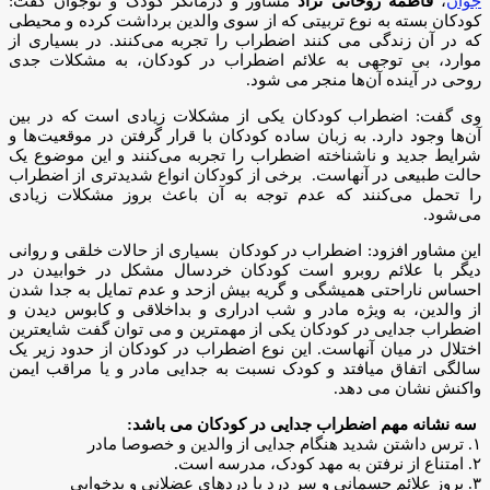
جوان
،
فاطمه روحانی نژاد
مشاور و درمانگر کودک و نوجوان گفت:
کودکان بسته به نوع تربیتی که از سوی والدین برداشت کرده و محیطی
که در آن زندگی می کنند اضطراب را تجربه می‌کنند. در بسیاری از
موارد، بی توجهی به علائم اضطراب در کودکان، به مشکلات جدی
روحی در آینده آن‌ها منجر می شود.
وی گفت: اضطراب کودکان یکی از مشکلات زیادی است که در بین
آن‌ها وجود دارد. به زبان ساده کودکان با قرار گرفتن در موقعیت‌ها و
شرایط جدید و ناشناخته اضطراب را تجربه می‌کنند و این موضوع یک
حالت طبیعی در آنهاست. برخی از کودکان انواع شدیدتری از اضطراب
را تحمل می‌کنند که عدم توجه به آن باعث بروز مشکلات زیادی
می‌شود.
این مشاور افزود: اضطراب در کودکان بسیاری از حالات خلقی و روانی
دیگر با علائم روبرو است کودکان خردسال مشکل در خوابیدن در
احساس ناراحتی همیشگی و گریه بیش ازحد و عدم تمایل به جدا شدن
از والدین، به ویژه مادر و شب ادراری و بداخلاقی و کابوس دیدن و
اضطراب جدایی در کودکان یکی از مهمترین و می توان گفت شایعترین
اختلال در میان آنهاست. این نوع اضطراب در کودکان از حدود زیر یک
سالگی اتفاق میافتد و کودک نسبت به جدایی مادر و یا مراقب ایمن
واکنش نشان می دهد.
سه نشانه مهم اضطراب جدایی در کودکان می باشد:
۱. ترس داشتن شدید هنگام جدایی از والدین و خصوصا مادر
۲. امتناع از نرفتن به مهد کودک، مدرسه است.
۳. بروز علائم جسمانی و سر درد یا درد‌های عضلانی و بدخوابی