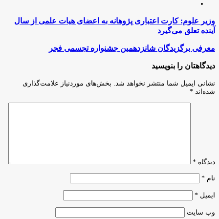
اینستاگرام
وزیر
وزیر علوم: کارت اعتباری پژوهانه به اعضای هیات علمی از سال
علوم:
آینده تعلق می‌گیرد
کارت
اعتباری
معرفی
معرفی برگزیدگان شانزدهمین جشنواره تجسمی فجر
پژوهانه
برگزیدگان
به
شانزدهمین
دیدگاهتان را بنویسید
اعضای
جشنواره
هیات
تجسمی
نشانی ایمیل شما منتشر نخواهد شد.
بخش‌های موردنیاز علامت‌گذاری
علمی
فجر
شده‌اند
*
از
سال
آینده
تعلق
می‌گیرد
دیدگاه
*
نام
*
ایمیل
*
وب‌ سایت