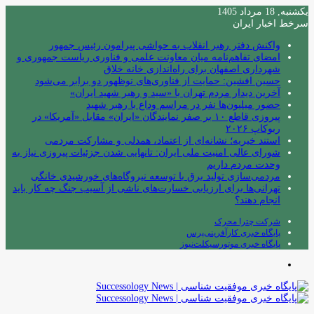
یکشنبه, 18 مرداد 1405
سرخط اخبار ایران
واکنش دفتر رهبر انقلاب به حواشی پیرامون رئیس جمهور
امضای تفاهم‌نامه میان معاونت علمی و فناوری ریاست جمهوری و
شهرداری اصفهان برای راه‌اندازی خانه خلاق
حسین افشین: حمایت از فناوری‌های نوظهور دو برابر می‌شود
آخرین دیدار مردم تهران با «سید و رهبر شهید ایران»
حضور میلیون‌ها نفر در مراسم وداع با رهبر شهید
پیروزی قاطع ۱۰ بر صفر نمایندگان «ایران» مقابل «آمریکا» در
ربوکاپ ۲۰۲۶
استند خیریه؛ نشانه‌ای از اعتماد، همدلی و مشارکت مردمی
شورای عالی امنیت ملی ایران: تانهایی شدن جزئیات پیروزی نیاز به
وحدت مردم داریم
مردمی‌سازی تولید برق با توسعه نیروگاه‌های خورشیدی خانگی
تهرانی‌ها برای ارزیابی خسارت‌های ناشی از آسیب جنگ چه کار باید
انجام دهند؟
شرکت چترا محرک
پایگاه خبری کارآفرینی‌پرس
پایگاه خبری موتورسیکلت‌نیوز
منو