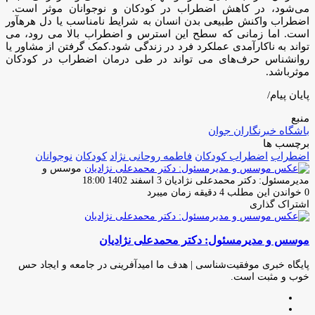
می‌شود، در کاهش اضطراب در کودکان و نوجوانان موثر است.
اضطراب واکنش طبیعی بدن انسان به شرایط نامناسب یا دل هرهآور
است. اما زمانی که سطح این استرس و اضطراب بالا می رود، می
تواند به ناکارآمدی عملکرد فرد در زندگی شود.کمک گرفتن از مشاور یا
روانشناس حرف‌های می تواند در طی درمان اضطراب در کودکان
موثرباشد.
پایان پیام/
منبع
باشگاه خبرنگاران جوان
برچسب ها
اضطراب
اضطراب کودکان
فاطمه روحانی نژاد
کودکان
نوجوانان
موسس و
ارسال
مدیرمسئول: دکتر محمدعلی نژادیان
3 اسفند 1402 18:00
ایمیل
0
خواندن این مطلب 4 دقیقه زمان میبرد
اشتراک گذاری
چاپ
فیس
توئیتر
واتس
تلگرام
لینکدین
اشتراک
(X)
آپ
بوک
گذاری
موسس و مدیرمسئول: دکتر محمدعلی نژادیان
از
طریق
ایمیل
پایگاه خبری موفقیت‌شناسی | هدف ما امیدآفرینی در جامعه و ایجاد حس
خوب و مثبت است.
وبسایت
لینکدین