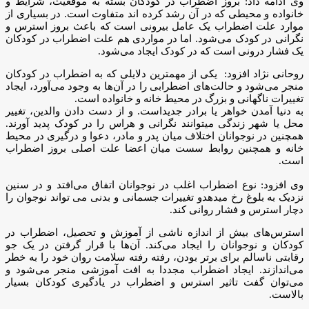
وی ادامه داد: بروز اضطراب در کودکان بسته به موقعیت، شرایط و
خانواده و محیطی که در آن رشد کرده اند متفاوت است. در بسیاری از
موارد علت اضطراب یک عامل بیرونی است که باعث بروز استرس و
نگرانی در کودک می‌شود. اما در مواردی هم علت اضطراب در کودکان
یک فشار درونی است که در کودک ایجاد می‌شود.
روحانی نژاد افزود: یکی از مهمترین دلایلی که به اضطراب در کودکان
منجر می‌شود و حالت‌های اضطرابی را در آن‌ها به وجود می‌آورد، ایجاد
تغییرات ناگهانی و بزرگ در محیط خانه و خانواده است.
به دنیا آمدن خواهر یا برادر جدیداست. و از دست دادن والدین، تغییر
محل یا شهر زندگی میتوانند نگرانی و هراس را در کودک پدید آورند.
همچنین در نوجوانان اختلاف میان پدر و مادر، دعوا و درگیری در محیط
خانه و همچنین روابط سست میان اعضا علت اصلی بروز اضطراب
است.
وی افزود: نوع اضطراب اغلب در نوجوانان اتفاق می‌افتد و در سنین
نزدیک به بلوغ رخ میدهدو تغییرات جسمانی و بدنی می تواند نوجوان را
دچار استرس و فشار روانی کند.
استرس‌های بیش از اندازه ناشی از آموزش و تحصیل، اضطراب در
کودکان و نوجوانان را ایجاد می‌کند. آن‌ها با قرار گرفتن در یک جو
رقابتی ناسالم برای برتر بودن، رفته رفته سلامت روان خود را به خطر
می‌اندازند. ایجاد اضطراب مجددا به افت آموزشی منجر می‌شود و
می‌توان گفت تاثیر استرس و اضطراب در یادگیری کودکان بسیار
بالاست.