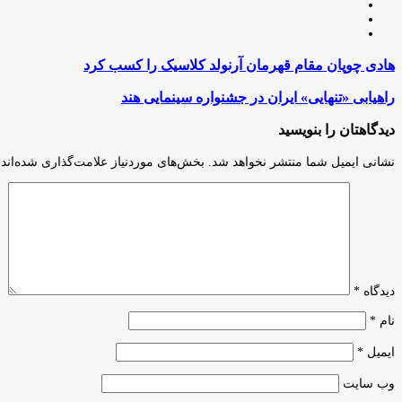
وبسایت
لینکدین
اینستاگرام
هادی
هادی چوپان مقام قهرمان آرنولد کلاسیک را کسب کرد
چوپان
مقام
راهیابی
راهیابی «تنهایی» ایران در جشنواره سینمایی هند
قهرمان
«تنهایی»
آرنولد
ایران
دیدگاهتان را بنویسید
کلاسیک
در
را
جشنواره
نشانی ایمیل شما منتشر نخواهد شد.
بخش‌های موردنیاز علامت‌گذاری شده‌اند
کسب
سینمایی
کرد
هند
دیدگاه
*
نام
*
ایمیل
*
وب‌ سایت