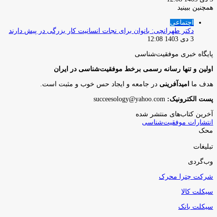
همچنین ببینید
بستن
اجتماعی
دكتر طهرانچى: بانوان براى نجات انسانيت كار بزرگى در پيش دارند
3 دی 1403 12:08
پایگاه‌ خبری موفقیت‌شناسی
اولین و تنها رسانه رسمی برخط موفقیت‌شناسی در ایران
هدف ما
امیدآفرینی
در جامعه و ایجاد حس خوب و مثبت است.
پست الکترونیک:
succeesology@yahoo.com
آخرین کتاب‌های منتشر شده
انتشارات موفقیت‌شناسی
محک
تبلیغات
وب‌گردی
شرکت چترا محرک
سیکلت کالا
سیکلت بانک