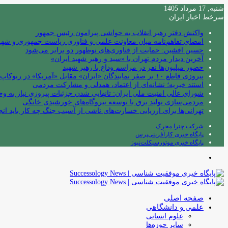
شنبه, 17 مرداد 1405
سرخط اخبار ایران
واکنش دفتر رهبر انقلاب به حواشی پیرامون رئیس جمهور
امضای تفاهم‌نامه میان معاونت علمی و فناوری ریاست جمهوری و شهردا
حسین افشین: حمایت از فناوری‌های نوظهور دو برابر می‌شود
آخرین دیدار مردم تهران با «سید و رهبر شهید ایران»
حضور میلیون‌ها نفر در مراسم وداع با رهبر شهید
پیروزی قاطع ۱۰ بر صفر نمایندگان «ایران» مقابل «آمریکا» در ربوکاپ ۲۰۲۶
استند خیریه؛ نشانه‌ای از اعتماد، همدلی و مشارکت مردمی
شورای عالی امنیت ملی ایران: تانهایی شدن جزئیات پیروزی نیاز به و
مردمی‌سازی تولید برق با توسعه نیروگاه‌های خورشیدی خانگی
تهرانی‌ها برای ارزیابی خسارت‌های ناشی از آسیب جنگ چه کار باید انج
شرکت چترا محرک
پایگاه خبری کارآفرینی‌پرس
پایگاه خبری موتورسیکلت‌نیوز
منو
صفحه اصلی
علمی و دانشگاهی
علوم انسانی
سایر حوزه‌ها