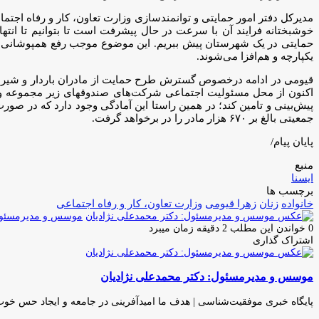
مدیرکل دفتر امور حمایتی و توانمندسازی وزارت تعاون، کار و رفاه اجت
خوشبختانه فرایند آن با سرعت در حال پیشرفت است تا بتوانیم تا انته
یکپارچه و هم‌افزا می‌شوند.
قیومی در ادامه درخصوص گسترش طرح حمایت از مادران باردار و شیرده و
جمعیتی بالغ بر ۶۷۰ هزار مادر را در برخواهد گرفت.
پایان پیام/
منبع
ایسنا
برچسب ها
خانواده
زنان
زهرا قیومی
وزارت تعاون، کار و رفاه اجتماعی
موسس و مدیرمسئول:
0
خواندن این مطلب 2 دقیقه زمان میبرد
اشتراک گذاری
چاپ
فیس
توئیتر
واتس
تلگرام
لینکدین
اشتراک
(X)
آپ
بوک
گذاری
موسس و مدیرمسئول: دکتر محمدعلی نژادیان
از
طریق
ایمیل
پایگاه خبری موفقیت‌شناسی | هدف ما امیدآفرینی در جامعه و ایجاد حس خو