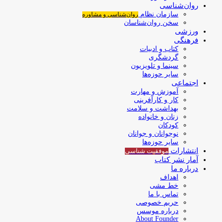
روان‌شناسی
سازمان نظام
روان‌شناسی و مشاوره
سخن روان‌شناسان
ورزشی
فرهنگی
کتاب و ادبیات
گردشگری
سینما و تلویزیون
سایر حوزه‌ها
اجتماعی
آموزش و مهارت
کار و کارآفرینی
بهداشت و سلامت
زنان و خانواده
کودکان
نوجوانان و جوانان
سایر حوزه‌ها
انتشارات
موفقیت‌ شناسی
آمار نشر کتاب
درباره ما
اهداف
خط مشی
تماس با ما
حریم خصوصی
درباره موسس
About Founder