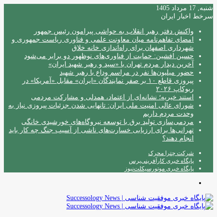
شنبه, 17 مرداد 1405
سرخط اخبار ایران
واکنش دفتر رهبر انقلاب به حواشی پیرامون رئیس جمهور
امضای تفاهم‌نامه میان معاونت علمی و فناوری ریاست جمهوری و
شهرداری اصفهان برای راه‌اندازی خانه خلاق
حسین افشین: حمایت از فناوری‌های نوظهور دو برابر می‌شود
آخرین دیدار مردم تهران با «سید و رهبر شهید ایران»
حضور میلیون‌ها نفر در مراسم وداع با رهبر شهید
پیروزی قاطع ۱۰ بر صفر نمایندگان «ایران» مقابل «آمریکا» در
ربوکاپ ۲۰۲۶
استند خیریه؛ نشانه‌ای از اعتماد، همدلی و مشارکت مردمی
شورای عالی امنیت ملی ایران: تانهایی شدن جزئیات پیروزی نیاز به
وحدت مردم داریم
مردمی‌سازی تولید برق با توسعه نیروگاه‌های خورشیدی خانگی
تهرانی‌ها برای ارزیابی خسارت‌های ناشی از آسیب جنگ چه کار باید
انجام دهند؟
شرکت چترا محرک
پایگاه خبری کارآفرینی‌پرس
پایگاه خبری موتورسیکلت‌نیوز
منو