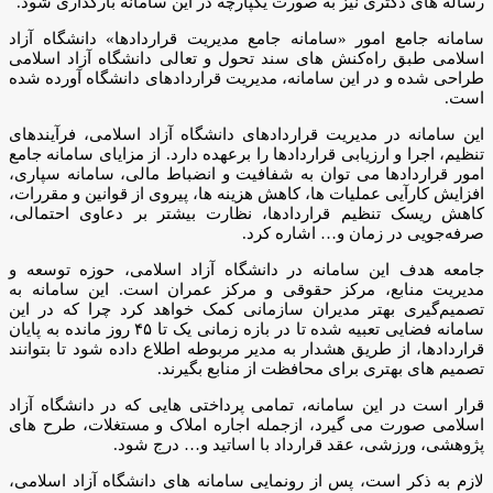
رساله های دکتری نیز به صورت یکپارچه در این سامانه بارگذاری شود.
سامانه جامع امور «سامانه جامع مدیریت قراردادها» دانشگاه آزاد
اسلامی طبق راه‌کنش های سند تحول و تعالی دانشگاه آزاد اسلامی
طراحی شده و در این سامانه، مدیریت قراردادهای دانشگاه آورده شده
است.
این سامانه در مدیریت قراردادهای دانشگاه آزاد اسلامی، فرآیندهای
تنظیم، اجرا و ارزیابی قراردادها را برعهده دارد. از مزایای سامانه جامع
امور قراردادها می توان به شفافیت و انضباط مالی، سامانه سپاری،
افزایش کارآیی عملیات ها، کاهش هزینه ها، پیروی از قوانین و مقررات،
کاهش ریسک تنظیم قراردادها، نظارت بیشتر بر دعاوی احتمالی،
صرفه‌جویی در زمان و… اشاره کرد.
جامعه هدف این سامانه در دانشگاه آزاد اسلامی، حوزه توسعه و
مدیریت منابع، مرکز حقوقی و مرکز عمران است. این سامانه به
تصمیم‌گیری بهتر مدیران سازمانی کمک خواهد کرد چرا که در این
سامانه فضایی تعبیه شده تا در بازه زمانی یک تا ۴۵ روز مانده به پایان
قراردادها، از طریق هشدار به مدیر مربوطه اطلاع داده شود تا بتوانند
تصمیم های بهتری برای محافظت از منابع بگیرند.
قرار است در این سامانه، تمامی پرداختی هایی که در دانشگاه آزاد
اسلامی صورت می گیرد، ازجمله اجاره املاک و مستغلات، طرح های
پژوهشی، ورزشی، عقد قرارداد با اساتید و… درج شود.
لازم به ذکر است، پس از رونمایی سامانه های دانشگاه آزاد اسلامی،