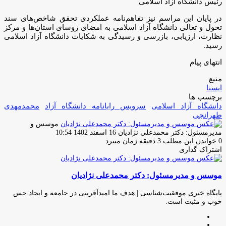
رئیس دانشگاه آزاد اسلامی
در پایان این مراسم نیز تفاهم‌نامه عملکردی تحقق شاخص‌های سند
تحول و تعالی دانشگاه آزاد اسلامی به امضای روسای استان‌ها و مرکز
نظارت، ارزیابی، بازرسی و رسیدگی به شکایات دانشگاه آزاد اسلامی
رسید.
انتهای پیام
منبع
ایسنا
برچسب ها
دانشگاه آزاد اسلامی
سرویس رایانامه دانشگاه آزاد
محمدمهدی
طهرانچی
موسس و
ارسال
مدیرمسئول: دکتر محمدعلی نژادیان
16 اسفند 1402 10:54
ایمیل
0
خواندن این مطلب 3 دقیقه زمان میبرد
اشتراک گذاری
چاپ
فیس
توئیتر
واتس
تلگرام
لینکدین
اشتراک
(X)
آپ
بوک
گذاری
موسس و مدیرمسئول: دکتر محمدعلی نژادیان
از
طریق
ایمیل
پایگاه خبری موفقیت‌شناسی | هدف ما امیدآفرینی در جامعه و ایجاد حس
خوب و مثبت است.
وبسایت
لینکدین