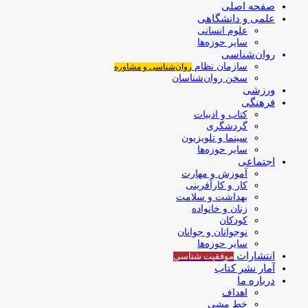
صفحه اصلی
علمی و دانشگاهی
علوم انسانی
سایر حوزه‌ها
روان‌شناسی
سازمان نظام
روان‌شناسی و مشاوره
سخن روان‌شناسان
ورزشی
فرهنگی
کتاب و ادبیات
گردشگری
سینما و تلویزیون
سایر حوزه‌ها
اجتماعی
آموزش و مهارت
کار و کارآفرینی
بهداشت و سلامت
زنان و خانواده
کودکان
نوجوانان و جوانان
سایر حوزه‌ها
انتشارات
موفقیت‌ شناسی
آمار نشر کتاب
درباره ما
اهداف
خط مشی