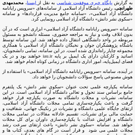
به گزارش
پایگاه خبری موفقیت شناسی
به نقل از
ایسنا
،‌
محمدمهدی
طهرانچی
، رئیس دانشگاه آزاد اسلامی از سامانه‌های «سرویس رایانامه
دانشگاه آزاد اسلامی»، «سامانه جامع مدیریت قراردادها» و سامانه
«سکوی نشر دانش» دانشگاه آزاد اسلامی رونمایی کرد.
سامانه «سرویس رایانامه دانشگاه آزاد اسلامی» ابزاری است که در آن
بدون اتلاف وقت و نیاز به مراجعه حضوری، مسئله دانشجو به مسئول
مربوطه در واحد دانشگاهی انتقال داده خواهد شد. این سامانه توسط
باشگاه پژوهشگران جوان و نخبگان دانشگاه آزاد اسلامی با همکاری
مجموعه چاپار راه‌اندازی شده است. در این سامانه، تمامی دانشجویان،
اساتید و کارکنان دارای یک ایمیل بر پایه iau.ir خواهند بود و در یک
فضای ایمیل‌پایه، امور اداری دانشگاه در زمانی کوتاه انجام خواهد شد.
در آینده، سامانه «سرویس رایانامه دانشگاه آزاد اسلامی» با استفاده از
هوش مصنوعی پاسخ سؤالات دانشجویان را خواهد داد.
سامانه یکپارچه علمی تحت عنوان «سکوی نشر دانش» یک پلتفرم
جامع براساس سند تحول و تعالی دانشگاه آزاد اسلامی است. در این
سامانه، نشریات و مجلات دانشگاه به صورت یکپارچه قرار خواهد
گرفت و باعث یکپارچه‌سازی تمامی مجلات دانشگاه آزاد اسلامی،
ارتقای جایگاه علمی دانشگاه و نشریات در رنکینگ جهانی، شفافیت و
حمایت مالی برای نشریات، تقسیم عادلانه مقالات در تمامی مجلات
دانشگاه و افزایش عدالت با یکپارچه‌سازی داوران برای کل مجلات
خواهد شد. سامانه «سکوی نشر دانش» باعث ارتقای سرعت رشد
مجلات علمی می شود و قرار است در گام های بعدی، کتاب ها و