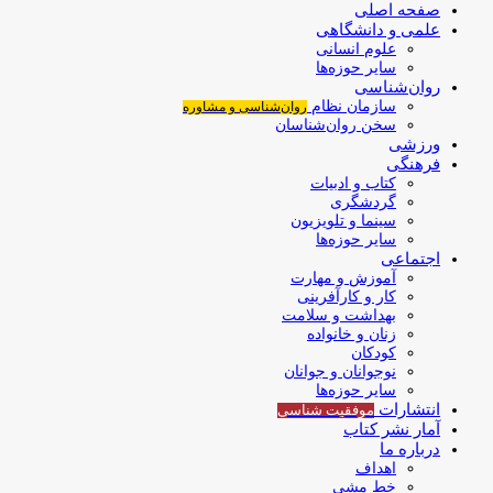
صفحه اصلی
علمی و دانشگاهی
علوم انسانی
سایر حوزه‌ها
روان‌شناسی
سازمان نظام
روان‌شناسی و مشاوره
سخن روان‌شناسان
ورزشی
فرهنگی
کتاب و ادبیات
گردشگری
سینما و تلویزیون
سایر حوزه‌ها
اجتماعی
آموزش و مهارت
کار و کارآفرینی
بهداشت و سلامت
زنان و خانواده
کودکان
نوجوانان و جوانان
سایر حوزه‌ها
انتشارات
موفقیت‌ شناسی
آمار نشر کتاب
درباره ما
اهداف
خط مشی