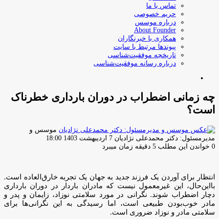
تماس با ما
حریم خصوصی
درباره موسس
About Founder
همکاری با خبرنگاران
پیوندها مرتبط با سایت
تاریخچه موفقیت‌شناسی
درباره رسانه موفقیت‌شناسی
جستجو
برای
چه زمانی اضطراب در دوران بارداری خطرناک
است؟
موسس و
ارسال
مدیرمسئول: دکتر محمدعلی نژادیان
7 اردیبهشت 1403 18:00
ایمیل
0
خواندن این مطلب 5 دقیقه زمان میبرد
انتظار برای آوردن یک فرزند جدید به جهان یک تجربه خارق‌العاده است.
بااین‌حال، این غیرمعمول نیست که مادران باردار در دوران بارداری
دچار اضطراب شوند. نگرانی در مورد سلامتی نوزاد، زایمان و پدر و
مادر خوب‌بودن طبیعی است، اما رسیدگی به این نگرانی‌ها برای
سلامتی مادر و نوزاد ضروری است.