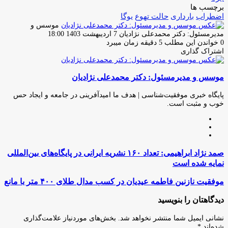
برچسب ها
اضطراب
بارداری
حالت تهوع
یوگا
موسس و
ارسال
مدیرمسئول: دکتر محمدعلی نژادیان
7 اردیبهشت 1403 18:00
ایمیل
0
خواندن این مطلب 5 دقیقه زمان میبرد
اشتراک گذاری
چاپ
فیس
توئیتر
واتس
تلگرام
لینکدین
اشتراک
(X)
آپ
بوک
گذاری
موسس و مدیرمسئول: دکتر محمدعلی نژادیان
از
طریق
ایمیل
پایگاه خبری موفقیت‌شناسی | هدف ما امیدآفرینی در جامعه و ایجاد حس
خوب و مثبت است.
وبسایت
لینکدین
اینستاگرام
صمد
صمد نژاد ابراهیمی: تعداد ۱۶۰ نشریه ایرانی در پایگاه‌های بین‌المللی
نژاد
نمایه شده است
ابراهیمی:
تعداد
موفقیت
موفقیت نازنین فاطمه عیدیان در کسب مدال طلای ۴۰۰ متر با مانع
۱۶۰
نازنین
نشریه
فاطمه
دیدگاهتان را بنویسید
ایرانی
عیدیان
در
در
نشانی ایمیل شما منتشر نخواهد شد.
بخش‌های موردنیاز علامت‌گذاری
پایگاه‌های
کسب
شده‌اند
*