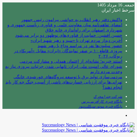
جمعه, 16 مرداد 1405
سرخط اخبار ایران
واکنش دفتر رهبر انقلاب به حواشی پیرامون رئیس جمهور
امضای تفاهم‌نامه میان معاونت علمی و فناوری ریاست جمهوری و
شهرداری اصفهان برای راه‌اندازی خانه خلاق
حسین افشین: حمایت از فناوری‌های نوظهور دو برابر می‌شود
آخرین دیدار مردم تهران با «سید و رهبر شهید ایران»
حضور میلیون‌ها نفر در مراسم وداع با رهبر شهید
پیروزی قاطع ۱۰ بر صفر نمایندگان «ایران» مقابل «آمریکا» در
ربوکاپ ۲۰۲۶
استند خیریه؛ نشانه‌ای از اعتماد، همدلی و مشارکت مردمی
شورای عالی امنیت ملی ایران: تانهایی شدن جزئیات پیروزی نیاز به
وحدت مردم داریم
مردمی‌سازی تولید برق با توسعه نیروگاه‌های خورشیدی خانگی
تهرانی‌ها برای ارزیابی خسارت‌های ناشی از آسیب جنگ چه کار باید
انجام دهند؟
شرکت چترا محرک
پایگاه خبری کارآفرینی‌پرس
پایگاه خبری موتورسیکلت‌نیوز
منو