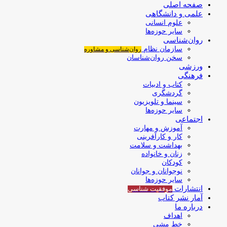
صفحه اصلی
علمی و دانشگاهی
علوم انسانی
سایر حوزه‌ها
روان‌شناسی
سازمان نظام
روان‌شناسی و مشاوره
سخن روان‌شناسان
ورزشی
فرهنگی
کتاب و ادبیات
گردشگری
سینما و تلویزیون
سایر حوزه‌ها
اجتماعی
آموزش و مهارت
کار و کارآفرینی
بهداشت و سلامت
زنان و خانواده
کودکان
نوجوانان و جوانان
سایر حوزه‌ها
انتشارات
موفقیت‌ شناسی
آمار نشر کتاب
درباره ما
اهداف
خط مشی