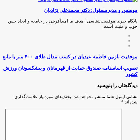
(X)
آپ
بوک
گذاری
موسس و مدیرمسئول: دکتر محمدعلی نژادیان
از
طریق
ایمیل
پایگاه خبری موفقیت‌شناسی | هدف ما امیدآفرینی در جامعه و ایجاد حس
خوب و مثبت است.
وبسایت
لینکدین
اینستاگرام
موفقیت
موفقیت نازنین فاطمه عیدیان در کسب مدال طلای ۴۰۰ متر با مانع
نازنین
فاطمه
تصویب
تصویب اساسنامه صندوق حمایت از قهرمانان و پیشکسوتان ورزش
عیدیان
اساسنامه
کشور
در
صندوق
کسب
حمایت
دیدگاهتان را بنویسید
مدال
از
طلای
قهرمانان
نشانی ایمیل شما منتشر نخواهد شد.
بخش‌های موردنیاز علامت‌گذاری
۴۰۰
و
شده‌اند
*
متر
پیشکسوتان
با
ورزش
مانع
کشور