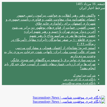
جمعه, 16 مرداد 1405
سرخط اخبار ایران
واکنش دفتر رهبر انقلاب به حواشی پیرامون رئیس جمهور
امضای تفاهم‌نامه میان معاونت علمی و فناوری ریاست جمهوری و
شهرداری اصفهان برای راه‌اندازی خانه خلاق
حسین افشین: حمایت از فناوری‌های نوظهور دو برابر می‌شود
آخرین دیدار مردم تهران با «سید و رهبر شهید ایران»
حضور میلیون‌ها نفر در مراسم وداع با رهبر شهید
پیروزی قاطع ۱۰ بر صفر نمایندگان «ایران» مقابل «آمریکا» در
ربوکاپ ۲۰۲۶
استند خیریه؛ نشانه‌ای از اعتماد، همدلی و مشارکت مردمی
شورای عالی امنیت ملی ایران: تانهایی شدن جزئیات پیروزی نیاز به
وحدت مردم داریم
مردمی‌سازی تولید برق با توسعه نیروگاه‌های خورشیدی خانگی
تهرانی‌ها برای ارزیابی خسارت‌های ناشی از آسیب جنگ چه کار باید
انجام دهند؟
شرکت چترا محرک
پایگاه خبری کارآفرینی‌پرس
پایگاه خبری موتورسیکلت‌نیوز
منو