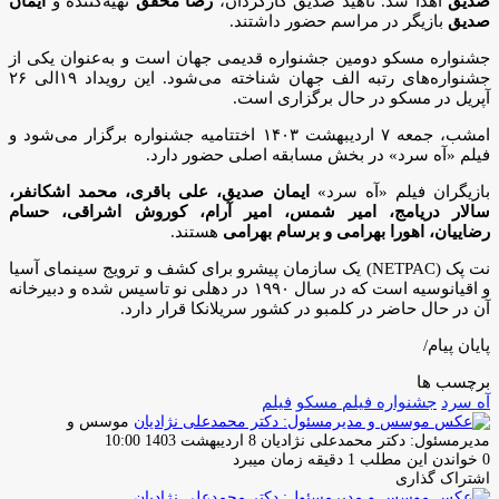
صدیق
اهدا شد. ناهید صدیق کارگردان،
رضا محقق
تهیه‌کننده و
ایمان
صدیق
بازیگر در مراسم حضور داشتند.
جشنواره مسکو دومین جشنواره قدیمی جهان است و به‌عنوان یکی از
جشنواره‌های رتبه الف جهان شناخته می‌شود. این رویداد ۱۹الی ۲۶
آپریل در مسکو در حال برگزاری است.
امشب، جمعه ۷ اردیبهشت ۱۴۰۳ اختتامیه جشنواره برگزار می‌شود و
فیلم «آه سرد» در بخش مسابقه اصلی حضور دارد.
بازیگران فیلم «آه سرد»
ایمان صدیق، علی باقری، محمد اشکانفر،
سالار دریامج، امیر شمس، امیر آرام، کوروش اشراقی، حسام
رضاییان، اهورا بهرامی و برسام بهرامی
هستند.
نت پک (NETPAC) یک سازمان پیشرو برای کشف و ترویج سینمای آسیا
و اقیانوسیه است که در سال ۱۹۹۰ در دهلی نو تاسیس شده و دبیرخانه
آن در حال حاضر در کلمبو در کشور سریلانکا قرار دارد.
پایان پیام/
برچسب ها
آه سرد
جشنواره فیلم مسکو
فیلم
موسس و
ارسال
مدیرمسئول: دکتر محمدعلی نژادیان
8 اردیبهشت 1403 10:00
ایمیل
0
خواندن این مطلب 1 دقیقه زمان میبرد
اشتراک گذاری
چاپ
فیس
توئیتر
واتس
تلگرام
لینکدین
اشتراک