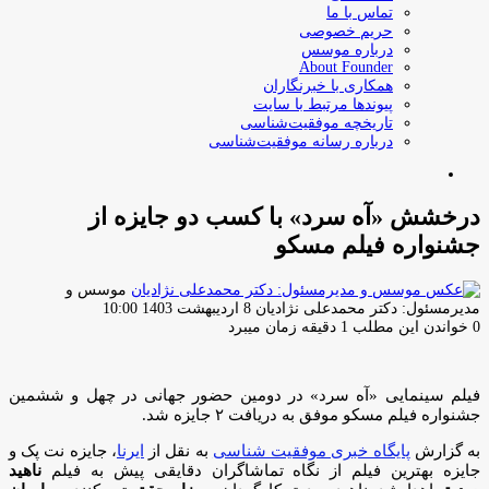
تماس با ما
حریم خصوصی
درباره موسس
About Founder
همکاری با خبرنگاران
پیوندها مرتبط با سایت
تاریخچه موفقیت‌شناسی
درباره رسانه موفقیت‌شناسی
جستجو
برای
درخشش «آه سرد» با کسب دو جایزه از
جشنواره فیلم مسکو
موسس و
ارسال
مدیرمسئول: دکتر محمدعلی نژادیان
8 اردیبهشت 1403 10:00
ایمیل
0
خواندن این مطلب 1 دقیقه زمان میبرد
فیلم سینمایی «آه سرد» در دومین حضور جهانی در چهل و ششمین
جشنواره فیلم مسکو موفق به دریافت ۲ جایزه شد.
به گزارش
پایگاه خبری موفقیت شناسی
به نقل از
ایرنا
، جایزه نت پک و
جایزه بهترین فیلم از نگاه تماشاگران دقایقی پیش به فیلم
ناهید