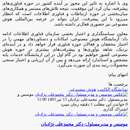
وی با اشاره به تاثیر این مجوز بر آینده کشور در حوزه فناوری‌های
پیشرفته، بیان کرد: این موفقیت، نتیجه تلاش‌های مستمر و همکاری‌های
میان‌بخشی در حوزه ارتباطات و فناوری اطلاعات است که انتظار
می‌رود با این پیشرفت، ایران بتواند در عرصه بین‌المللی هوش
مصنوعی نیز حضوری فعال‌تر داشته باشد.
معاون سیاستگذاری و اعتبار بخشی سازمان فناوری اطلاعات ادامه
داد: آزمایشگاه هوش مصنوعی، امکانات و دستاورد‌های مهمی را در
اختیار محققان و فعالان حوزه فناوری قرار خواهد داد و در آینده‌ای
نزدیک، شاهد نوآوری‌ها و پیشرفت‌های بیشتری در حوزه هوش
مصنوعی کشور حواهیم بود در گام اول در این ازمایشگاه خدمات پایه
مشخص و استاندارد ارائه می‌دهد و پس از آن ارزیابی و اعتبار سنجی
محصولات رتبه بندی آن صورت می‌گیرد.
انتهای پیام/
برچسب ها
نمایشگاه الکامپ
هوش مصنوعی
موسس و
ارسال
مدیرمسئول: دکتر محمدعلی نژادیان
13 تیر 1403 11:00
ایمیل
0
خواندن این مطلب 1 دقیقه زمان میبرد
اشتراک گذاری
چاپ
فیس
توئیتر
واتس
تلگرام
لینکدین
اشتراک
(X)
آپ
بوک
گذاری
موسس و مدیرمسئول: دکتر محمدعلی نژادیان
از
طریق