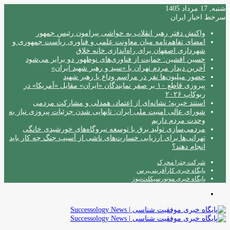
شنبه, 17 مرداد 1405
سرخط اخبار ایران
واکنش دفتر رهبر انقلاب به حواشی پیرامون رئیس جمهور
امضای تفاهم‌نامه میان معاونت علمی و فناوری ریاست جمهوری و
شهرداری اصفهان برای راه‌اندازی خانه خلاق
حسین افشین: حمایت از فناوری‌های نوظهور دو برابر می‌شود
آخرین دیدار مردم تهران با «سید و رهبر شهید ایران»
حضور میلیون‌ها نفر در مراسم وداع با رهبر شهید
پیروزی قاطع ۱۰ بر صفر نمایندگان «ایران» مقابل «آمریکا» در
ربوکاپ ۲۰۲۶
استند خیریه؛ نشانه‌ای از اعتماد، همدلی و مشارکت مردمی
شورای عالی امنیت ملی ایران: تانهایی شدن جزئیات پیروزی نیاز به
وحدت مردم داریم
مردمی‌سازی تولید برق با توسعه نیروگاه‌های خورشیدی خانگی
تهرانی‌ها برای ارزیابی خسارت‌های ناشی از آسیب جنگ چه کار باید
انجام دهند؟
شرکت چترا محرک
پایگاه خبری کارآفرینی‌پرس
پایگاه خبری موتورسیکلت‌نیوز
منو