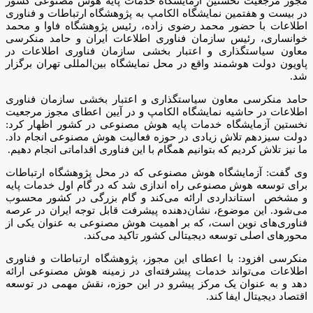
مجوز مرجعیت نخستین آزمایشگاه خدمات پایه هوش مصنوعی کشور
در بیست و هفتمین نمایشگاه الکامپ به پژوهشگاه ارتباطات و فناوری
اطلاعات با حضور محمد رضوی زاده، رئیس پژوهشگاه فاوا و محمد
خوانساری، رئیس سازمان فناوری اطلاعات ایران و حامد منکرسی
معاون سیاستگذاری و اعتبار بخشی سازمان فناوری اطلاعات در
پاویون دولت هوشمند واقع در محل نمایشگاه بین‌المللی تهران برگزار
شد.
حامد منکرسی معاون سیاستگذاری و اعتبار بخشی سازمان فناوری
اطلاعات در حاشیه نمایشگاه الکامپ و در آیین اعطای مجوز مرجعیت
نخستین آزمایشگاه خدمات پایه هوش مصنوعی در کشور اظهار کرد:
دولت سیزدهم تلاش زیادی در حوزه فعالیت هوش مصنوعی انجام داد.
ما نیز تلاش کردیم که بتوانیم همگام با این فناوری اقداماتی انجام دهیم.
وی گفت: آزمایشگاه هوش مصنوعی که در محل پژوهشگاه ارتباطات
برای توسعه هوش مصنوعی راه اندازی شد که در گام اول خدمات پایه
و مشخص استانداردی ارائه می‌کند و گام بزرگی در کشور محسوب
می‌شود. این موضوع، نشان‌دهنده پیشرفت قابل توجه ایران در عرصه
فناوری‌های نوین است، که بر اهمیت هوش مصنوعی به عنوان یکی از
محور‌های اصلی توسعه دیجیتالی کشور تاکید می‌کند.
منکرسی افزود: با اعطای این مجوز، پژوهشگاه ارتباطات و فناوری
اطلاعات می‌تواند خدمات پیشرفته‌ای در زمینه هوش مصنوعی ارائه
دهد و به عنوان یک مرکز پیشرو در این حوزه، نقش مهمی در توسعه
اقتصاد دیجیتال ایفا کند.