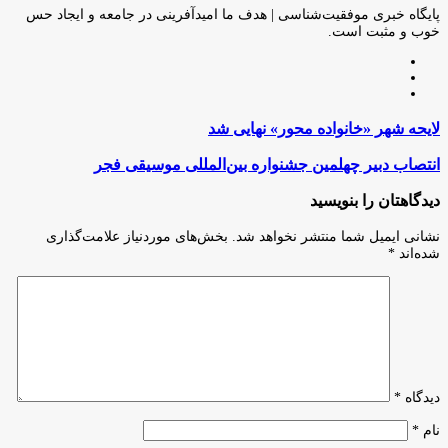
ایمیل
پایگاه خبری موفقیت‌شناسی | هدف ما امیدآفرینی در جامعه و ایجاد حس
خوب و مثبت است.
وبسایت
لینکدین
اینستاگرام
لایحه
لایحه شهر «خانواده محور» نهایی شد
شهر
«خانواده
انتصاب
انتصاب دبیر چهلمین جشنواره بین‌المللی موسیقی فجر
محور»
دبیر
نهایی
چهلمین
دیدگاهتان را بنویسید
شد
جشنواره
بین‌المللی
نشانی ایمیل شما منتشر نخواهد شد.
بخش‌های موردنیاز علامت‌گذاری
موسیقی
شده‌اند
*
فجر
دیدگاه
*
نام
*