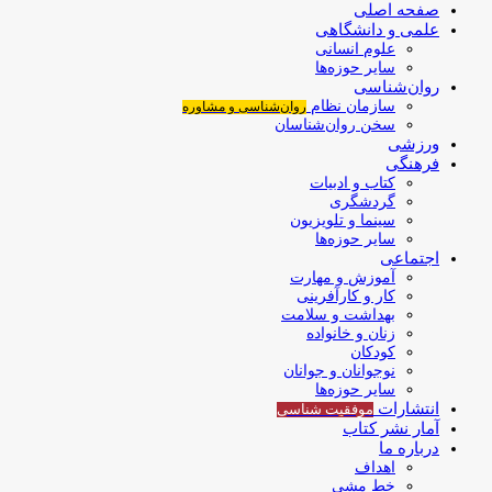
صفحه اصلی
علمی و دانشگاهی
علوم انسانی
سایر حوزه‌ها
روان‌شناسی
سازمان نظام
روان‌شناسی و مشاوره
سخن روان‌شناسان
ورزشی
فرهنگی
کتاب و ادبیات
گردشگری
سینما و تلویزیون
سایر حوزه‌ها
اجتماعی
آموزش و مهارت
کار و کارآفرینی
بهداشت و سلامت
زنان و خانواده
کودکان
نوجوانان و جوانان
سایر حوزه‌ها
انتشارات
موفقیت‌ شناسی
آمار نشر کتاب
درباره ما
اهداف
خط مشی