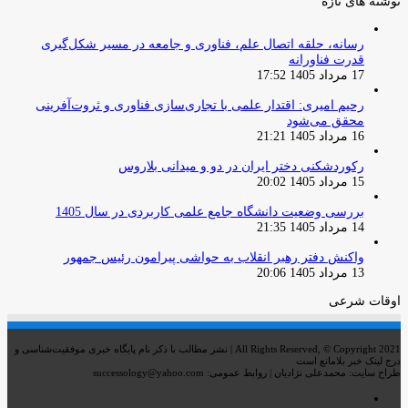
نوشته های تازه
رسانه، حلقه اتصال علم، فناوری و جامعه در مسیر شکل‌گیری
قدرت فناورانه
17 مرداد 1405 17:52
رحیم امیری: اقتدار علمی با تجاری‌سازی فناوری و ثروت‌آفرینی
محقق می‌شود
16 مرداد 1405 21:21
رکوردشکنی دختر ایران در دو و میدانی بلاروس
15 مرداد 1405 20:02
بررسی وضعیت دانشگاه جامع علمی کاربردی در سال 1405
14 مرداد 1405 21:35
واکنش دفتر رهبر انقلاب به حواشی پیرامون رئیس جمهور
13 مرداد 1405 20:06
اوقات شرعی
All Rights Reserved, © Copyright 2021 | نشر مطالب با ذکر نام پایگاه خبری موفقیت‌شناسی و
درج لینک خبر بلامانع است
طراح سایت: محمدعلی نژادیان | روابط عمومی: successology@yahoo.com
اینستاگرام