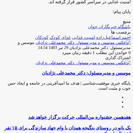
امنیت غذایی در سراسر کشور قرار گرفته اند.
پایان پیام/
منبع
باشگاه خبرنگاران جوان
برچسب ها
احمد اسماعیل‌زاده
امنیت غذایی
غذای کودک
کودکان
موسس و
ارسال
مدیرمسئول: دکتر محمدعلی نژادیان
29 تیر 1403 14:54
ایمیل
0
خواندن این مطلب 1 دقیقه زمان میبرد
اشتراک گذاری
چاپ
فیس
توئیتر
واتس
تلگرام
لینکدین
اشتراک
(X)
آپ
بوک
گذاری
موسس و مدیرمسئول: دکتر محمدعلی نژادیان
از
طریق
ایمیل
پایگاه خبری موفقیت‌شناسی | هدف ما امیدآفرینی در جامعه و ایجاد حس
خوب و مثبت است.
وبسایت
لینکدین
اینستاگرام
هفدهمین
هفدهمین جشنواره بین‌المللی حرکت برگزار خواهد شد
جشنواره
بین‌المللی
یک
یک بانو در روستای ینگیجه همدان با وام جهاد سازندگی برای ۱۵ نفر
حرکت
بانو