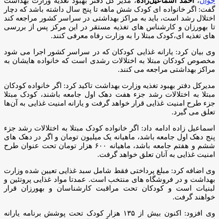
جوان
،
احمد اسماعیل‌زاده
، مدیر کل دفتر بهبود تغذیه وزارت بهداشت
گفت: اگر خانواده ای کودک شش ماهه تا پنج سال داشته باشد که دچار
اختلال رشد است، باید به مراکز بهداشتی در سراسر کشور مراجعه کند
تا بهورزان و کارشناس های تغذیه مستقر در این مرکز پس از بررسی
های تغذیه ای،کودک مبتلا را به وزارت رفاه معرفی کنند.
وی بیان کرد: یارانه غذایی کودکان که در سراسر کشور اجرا می شود
مخصوص کودکان مبتلا به اختلالات رشدی است که خانواده هایشان به
مراکز بهداشتی مراجعه می کنند.
مدیرکل دفتر بهبود تغذیه وزارت بهداشت تاکید کرد: اگر خانواده کودکان
مبتلا به اختلالات رشد جزء هفت دهک اول جامعه باشند، کودک مبتلا
جزء طرح امنیت غذایی قرار خواهد گرفت و یارانه امنیت غذایی به آن‌ها
تعلق می گیرد.
اسماعیل زاده ادامه داد: اگر خانواده کودک مبتلا به اختلالات رشد جزء
پنج دهک اول جامعه باشد، ماهیانه یک میلیون تومان و اگر در دهک های
ششم و هفتم جامعه باشد، ماهیانه ۶۰۰ هزار تومان تحت عنوان طرح
امنیت غذایی به آنان تعلق خواهد گرفت.
وی اضافه کرد: مبلغ پرداختی فقط شامل سبد غذایی تعیین شده وزارت
بهداشت و در فروشگاه های منتخب است. عمدتا مواد غذایی پروتئین و
لبنیات است و کودکان تحت مراقبت کارشناسان و بهورزان قرار
خواهند گرفت.
وی افزود: اکنون بیش از ۱۳۵ هزار کودک تحت پوشش برنامه یارانه