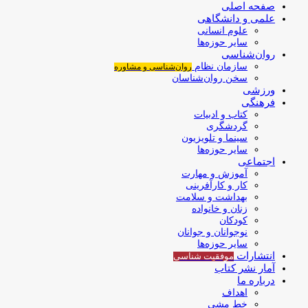
صفحه اصلی
علمی و دانشگاهی
علوم انسانی
سایر حوزه‌ها
روان‌شناسی
سازمان نظام
روان‌شناسی و مشاوره
سخن روان‌شناسان
ورزشی
فرهنگی
کتاب و ادبیات
گردشگری
سینما و تلویزیون
سایر حوزه‌ها
اجتماعی
آموزش و مهارت
کار و کارآفرینی
بهداشت و سلامت
زنان و خانواده
کودکان
نوجوانان و جوانان
سایر حوزه‌ها
انتشارات
موفقیت‌ شناسی
آمار نشر کتاب
درباره ما
اهداف
خط مشی