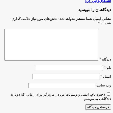
اشتغال‌زایی کرد
برگزار
در
خواهد
روستای
دیدگاهتان را بنویسید
شد
ینگیجه
همدان
نشانی ایمیل شما منتشر نخواهد شد.
بخش‌های موردنیاز علامت‌گذاری
با
شده‌اند
*
وام
جهاد
سازندگی
برای
۱۵
نفر
اشتغال‌زایی
کرد
دیدگاه
*
نام
*
ایمیل
*
وب‌ سایت
ذخیره نام، ایمیل و وبسایت من در مرورگر برای زمانی که دوباره
دیدگاهی می‌نویسم.