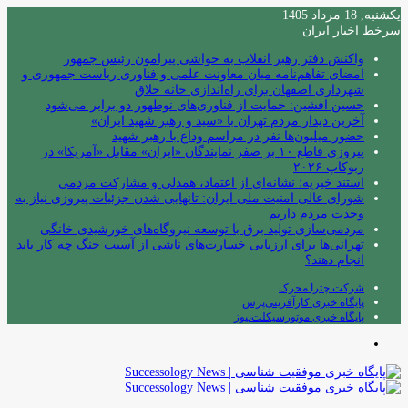
یکشنبه, 18 مرداد 1405
سرخط اخبار ایران
واکنش دفتر رهبر انقلاب به حواشی پیرامون رئیس جمهور
امضای تفاهم‌نامه میان معاونت علمی و فناوری ریاست جمهوری و
شهرداری اصفهان برای راه‌اندازی خانه خلاق
حسین افشین: حمایت از فناوری‌های نوظهور دو برابر می‌شود
آخرین دیدار مردم تهران با «سید و رهبر شهید ایران»
حضور میلیون‌ها نفر در مراسم وداع با رهبر شهید
پیروزی قاطع ۱۰ بر صفر نمایندگان «ایران» مقابل «آمریکا» در
ربوکاپ ۲۰۲۶
استند خیریه؛ نشانه‌ای از اعتماد، همدلی و مشارکت مردمی
شورای عالی امنیت ملی ایران: تانهایی شدن جزئیات پیروزی نیاز به
وحدت مردم داریم
مردمی‌سازی تولید برق با توسعه نیروگاه‌های خورشیدی خانگی
تهرانی‌ها برای ارزیابی خسارت‌های ناشی از آسیب جنگ چه کار باید
انجام دهند؟
شرکت چترا محرک
پایگاه خبری کارآفرینی‌پرس
پایگاه خبری موتورسیکلت‌نیوز
منو