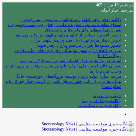
دوشنبه, 19 مرداد 1405
سرخط اخبار ایران
واکنش دفتر رهبر انقلاب به حواشی پیرامون رئیس جمهور
امضای تفاهم‌نامه میان معاونت علمی و فناوری ریاست جمهوری و
شهرداری اصفهان برای راه‌اندازی خانه خلاق
حسین افشین: حمایت از فناوری‌های نوظهور دو برابر می‌شود
آخرین دیدار مردم تهران با «سید و رهبر شهید ایران»
حضور میلیون‌ها نفر در مراسم وداع با رهبر شهید
پیروزی قاطع ۱۰ بر صفر نمایندگان «ایران» مقابل «آمریکا» در
ربوکاپ ۲۰۲۶
استند خیریه؛ نشانه‌ای از اعتماد، همدلی و مشارکت مردمی
شورای عالی امنیت ملی ایران: تانهایی شدن جزئیات پیروزی نیاز به
وحدت مردم داریم
مردمی‌سازی تولید برق با توسعه نیروگاه‌های خورشیدی خانگی
تهرانی‌ها برای ارزیابی خسارت‌های ناشی از آسیب جنگ چه کار باید
انجام دهند؟
شرکت چترا محرک
پایگاه خبری کارآفرینی‌پرس
پایگاه خبری موتورسیکلت‌نیوز
منو