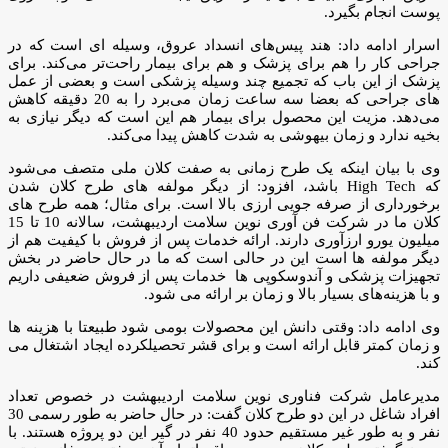
پوست انجام بگیرد.
اسرار ادامه داد: هند پیس‌های انسداد عروق، وسیله ای است که در
جراحی کار را هم برای پزشک و هم برای بیمار راحت‌تر می‌کند. برای
پزشک از این باب که تجمیع چند وسیله پزشکی است و بعضی از عمل
های جراحی که بعضا سه ساعت زمان می‌برد را به 20 دقیقه کاهش
می‌دهد. مزیت این محصول برای بیمار هم این است که دیگر نیازی به
بخیه ندارد و زمان بیهوشی به شدت کاهش پیدا می‌کند.
وی با بیان اینکه یک طرح زمانی به صفت کلان ملی متصف می‌شود
که High Tech باشد، افزود: از دیگر مولفه های طرح کلان شدن
برخورداری از صرفه جویی ارزی بالا است. برای مثال؛ همه طرح های
کلان ما در شرکت فن آوری نوین سلامت اردیبهشت، سالانه 10 تا 15
میلیون یورو ارزآوری دارند. ارائه خدمات پس از فروش با کیفیت هم از
دیگر مولفه ها است این در حالی است که ما در حال حاضر در بخش
تجهیزات پزشکی و آندوسکوپی ها خدمات پس از فروش ضعیفی داریم
و با هزینه‌های بسیار بالا و زمان بر ارائه می شود.
وی ادامه داد: وقتی دانش این محصولات بومی شود طبیعتا با هزینه ها
و زمان کمتر قابل ارائه است و برای قشر تحصیلکرده ایجاد اشتغال می
کند.
مدیرعامل شرکت فناوری نوین سلامت اردیبهشت در خصوص تعداد
افراد شاغل در این دو طرح کلان گفت: در حال حاضر به طور رسمی 30
نفر و به طور غیر مستقیم حدود 40 نفر در گیر این دو پروژه هستند. با