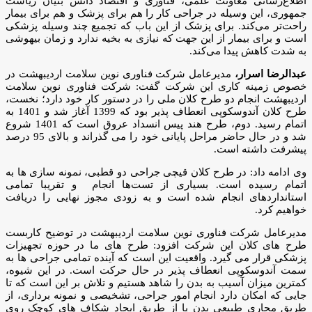
اطلاع‌رسانی معاونت علمی، فناوری و اقتصاد دانش بنیان ریاست
جمهوری، این وسیله در جراحی کار را هم برای پزشک و هم برای بیمار
راحت‌تر می‌کند. برای پزشک از این باب که تجمیع چند وسیله پزشکی
است و برای بیمار از این جهت که نیازی به بخیه ندارد و زمان بیهوشی
به شدت کاهش پیدا می‌کند.
عبدالرضا اسرار،
مدیرعامل شرکت فناوری نوین سلامت اردیبهشت در
خصوص زمینه کاری این شرکت گفت: شرکت فناوری نوین سلامت
اردیبهشت انجام دو طرح کلان ملی را در دستور کار خود دارد؛ نخست،
طرح کلان آندوسکوپی انعطاف پذیر بود که 1399 آغاز شد و 1401 به
اتمام رسید. دوم، طرح هند پیس انسداد عروق است که 1401 شروع
شد و در حال حاضر مراحل پایانی خود را می گذراند و بالای 95 درصد
پیشرفت داشته است.
وی ادامه داد: در طرح کلان قیچی جراحی دو قطبی، نمونه سازی ها به
اتمام رسیده‌ است. بسیاری از تست‌ها انجام و تقریبا تمامی
استانداردهای انجام شده است و به زودی مجوز نهایی را دریافت
خواهیم کرد.
مدیرعامل شرکت فناوری نوین سلامت اردیبهشت در توضیح کاربست
طرح های کلان این شرکت افزود: طرح های ما در حوزه تجهیزات
پزشکی قرار می گیرد. واقعیت این است که آینده تمامی جراحی ها به
سمت آندوسکوپی انعطاف پذیر در حال حرکت است. در این شیوه،
کمترین میزان آسیب به بدن را شاهد هستیم و تلاش بر این است که تا
جایی که امکان دارد انجام امور جراحی، تشخیصی و نمونه برداری، از
طریق مجاری طبیعی بدن یا از طریق ایجاد شکاف های کوچک روی