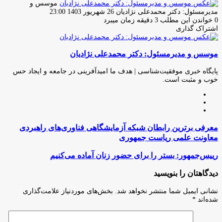
موسس و
ارسال
مدیرمسئول: دکتر محمدعلی نژادیان
26 شهریور 1403 23:00
ایمیل
0
خواندن این مطلب 3 دقیقه زمان میبرد
اشتراک گذاری
چاپ
فیس
توئیتر
واتس
تلگرام
لینکدین
اشتراک
(X)
آپ
بوک
گذاری
موسس و مدیرمسئول: دکتر محمدعلی نژادیان
از
طریق
ایمیل
پایگاه خبری موفقیت‌شناسی | هدف ما امیدآفرینی در جامعه و ایجاد حس
خوب و مثبت است.
وبسایت
لینکدین
اینستاگرام
معرفی
معرفی برترین رابطان شبکه آزمایشگاهی فناوری‌های راهبردی
برترین
معاونت علمی ریاست جمهوری
رابطان
شبکه
رییس‌جمهور:
رییس‌جمهور: بستر را برای حضور زنان آماده می‌کنیم
آزمایشگاهی
بستر
فناوری‌های
را
دیدگاهتان را بنویسید
راهبردی
برای
معاونت
حضور
نشانی ایمیل شما منتشر نخواهد شد.
بخش‌های موردنیاز علامت‌گذاری
علمی
زنان
شده‌اند
*
ریاست
آماده
جمهوری
می‌کنیم