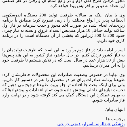
مجوز گرفتن طرح کلان دوم و در واقع اتمام آن و رفتن در فاز صنعتی
این تعداد به دو برابر افزایش پیدا خواهد کرد.
وی با بیان اینکه ما سالانه ظرفیت تولید 200 دستگاه اندوسکوپی
انعطاف پذیر در انواع مختلف را داریم، تصریح کرد: مطابق با برنامه
ریزی‌های انجام شده در صورت اخذ مجوز و جذب سرمایه در فاز اول
سالانه تولید حداقل 10 هزار هندپیس انسداد عروق و بسته به نیاز چیزی
حدود 200 تا 500 ژنراتور که بخشی از آن دستگاه است را در برنامه
کاری خود داریم.
اسرار ادامه داد: در فاز دوم برآورد ما این است که ظرفیت تولیدمان را
به نیاز کشور نزدیک کنیم. در حال حاضر، نیاز کشور به این هند پیس‌ها
بیش از 50 هزار عدد در سال است که در تلاش هستیم تا ظرفیت خود
را به این میزان برسانیم.
وی نهایتا در خصوص وضعیت صادرات این محصولات خاطرنشان کرد:
طبیعتا برنامه صادرات برای هر دو محصول را هم در دستور کار داریم،
ولی برای اینکه بحث جا افتاده تر جلو برود، طبیعتا ترجیح می دهیم که
نخست نیازهای داخلی پوشش داده شود، تمام انتقادات و پیشنهادها که
به بهبود عملکرد این دستگاه کمک می کند گرفته شود و در نهایت وارد
فاز صادرات شویم.
انتهای پیام/
برچسب ها
پزشکی
عبدالرضا اسرار،
قیچی جراحی