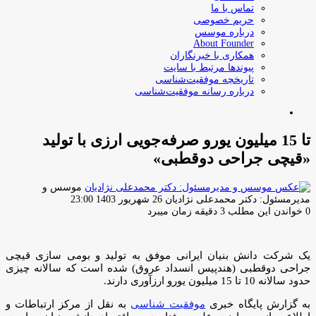
تماس با ما
حریم خصوصی
درباره موسس
About Founder
همکاری با خبرنگاران
پیوندها مرتبط با سایت
تاریخچه موفقیت‌شناسی
درباره رسانه موفقیت‌شناسی
جستجو
برای
تا 15 میلیون یورو صرفه‌جویی ارزی با تولید
«قیچی جراحی دوقطبی»
موسس و
ارسال
مدیرمسئول: دکتر محمدعلی نژادیان
26 شهریور 1403 23:00
ایمیل
0
خواندن این مطلب 3 دقیقه زمان میبرد
یک شرکت دانش بنیان ایرانی موفق به تولید و بومی سازی قیچی
جراحی دوقطبی (هندپیس انسداد عروق) شده است که سالانه چیزی
حدود سالانه 10 تا 15 میلیون یورو ارزآوری دارند.
به گزارش پایگاه خبری
موفقیت شناسی
به نقل از مرکز ارتباطات و