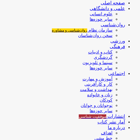
صفحه اصلی
علمی و دانشگاهی
علوم انسانی
سایر حوزه‌ها
روان‌شناسی
سازمان نظام
روان‌شناسی و مشاوره
سخن روان‌شناسان
ورزشی
فرهنگی
کتاب و ادبیات
گردشگری
سینما و تلویزیون
سایر حوزه‌ها
اجتماعی
آموزش و مهارت
کار و کارآفرینی
بهداشت و سلامت
زنان و خانواده
کودکان
نوجوانان و جوانان
سایر حوزه‌ها
انتشارات
موفقیت‌ شناسی
آمار نشر کتاب
درباره ما
اهداف
خط مشی