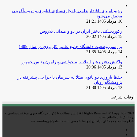
رحیم امیری: اقتدار علمی با تجاری‌سازی فناوری و ثروت‌آفرینی
محقق می‌شود
16 مرداد 1405 21:21
رکوردشکنی دختر ایران در دو و میدانی بلاروس
15 مرداد 1405 20:02
بررسی وضعیت دانشگاه جامع علمی کاربردی در سال 1405
14 مرداد 1405 21:35
واکنش دفتر رهبر انقلاب به حواشی پیرامون رئیس جمهور
13 مرداد 1405 20:06
حفظ باروری دو بانوی مبتلا به سرطان با جراحی پیشرفته در
پژوهشگاه رویان
12 مرداد 1405 21:30
اوقات شرعی
All Rights Reserved, © Copyright 2021 | نشر مطالب با ذکر نام پایگاه خبری موفقیت‌شناسی و
درج لینک خبر بلامانع است
طراح سایت: محمدعلی نژادیان | روابط عمومی: successology@yahoo.com
اینستاگرام
تلگرام