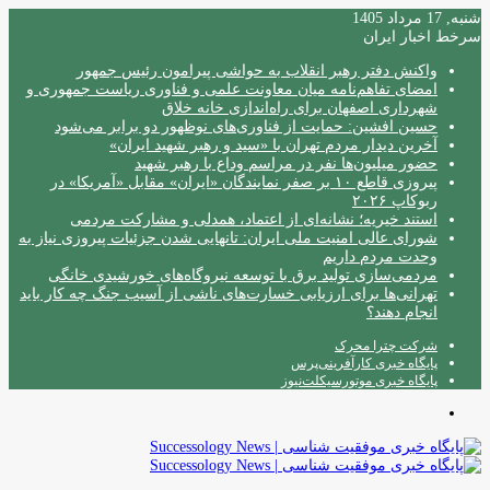
شنبه, 17 مرداد 1405
سرخط اخبار ایران
واکنش دفتر رهبر انقلاب به حواشی پیرامون رئیس جمهور
امضای تفاهم‌نامه میان معاونت علمی و فناوری ریاست جمهوری و
شهرداری اصفهان برای راه‌اندازی خانه خلاق
حسین افشین: حمایت از فناوری‌های نوظهور دو برابر می‌شود
آخرین دیدار مردم تهران با «سید و رهبر شهید ایران»
حضور میلیون‌ها نفر در مراسم وداع با رهبر شهید
پیروزی قاطع ۱۰ بر صفر نمایندگان «ایران» مقابل «آمریکا» در
ربوکاپ ۲۰۲۶
استند خیریه؛ نشانه‌ای از اعتماد، همدلی و مشارکت مردمی
شورای عالی امنیت ملی ایران: تانهایی شدن جزئیات پیروزی نیاز به
وحدت مردم داریم
مردمی‌سازی تولید برق با توسعه نیروگاه‌های خورشیدی خانگی
تهرانی‌ها برای ارزیابی خسارت‌های ناشی از آسیب جنگ چه کار باید
انجام دهند؟
شرکت چترا محرک
پایگاه خبری کارآفرینی‌پرس
پایگاه خبری موتورسیکلت‌نیوز
منو