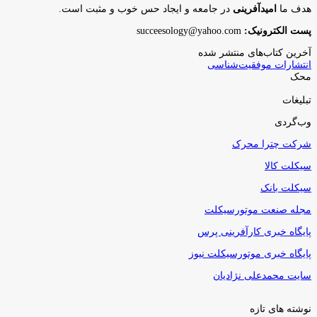
هدف ما
امیدآفرینی
در جامعه و ایجاد حس خوب و مثبت است.
پست الکترونیک:
succeesology@yahoo.com
آخرین کتاب‌های منتشر شده
انتشارات موفقیت‌شناسی
محک
تبلیغات
وب‌گردی
شرکت چترا محرک
سیکلت کالا
سیکلت بانک
مجله صنعت موتورسیکلت
پایگاه خبری کارآفرینی پرس
پایگاه خبری موتورسیکلت نیوز
سایت محمدعلی نژادیان
نوشته های تازه