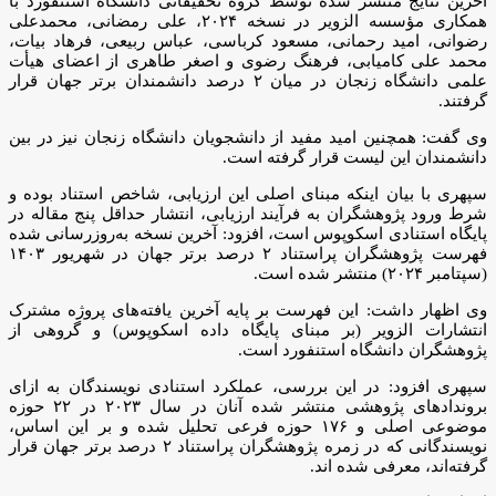
آخرین نتایج منتشر شده توسط گروه تحقیقاتی دانشگاه استنفورد با
همکاری مؤسسه الزویر در نسخه ۲۰۲۴، علی رمضانی، محمدعلی
رضوانی، امید رحمانی، مسعود کرباسی، عباس ربیعی، فرهاد بیات،
محمد علی کامیابی، فرهنگ رضوی و اصغر طاهری از اعضای هیأت
علمی دانشگاه زنجان در میان ۲ درصد دانشمندان برتر جهان قرار
گرفتند.
وی گفت: همچنین امید مفید از دانشجویان دانشگاه زنجان نیز در بین
دانشمندان این لیست قرار گرفته است.
سپهری با بیان اینکه مبنای اصلی این ارزیابی، شاخص استناد بوده و
شرط ورود پژوهشگران به فرآیند ارزیابی، انتشار حداقل پنج مقاله در
پایگاه استنادی اسکوپوس است، افزود: آخرین نسخه به‌روزرسانی شده
فهرست پژوهشگران پراستناد ۲ درصد برتر جهان در شهریور ۱۴۰۳
(سپتامبر ۲۰۲۴) منتشر شده است.
وی اظهار داشت: این فهرست بر پایه آخرین یافته‌های پروژه مشترک
انتشارات الزویر (بر مبنای پایگاه داده اسکوپوس) و گروهی از
پژوهشگران دانشگاه استنفورد است.
سپهری افزود: در این بررسی، عملکرد استنادی نویسندگان به ازای
بروندادهای پژوهشی منتشر شده آنان در سال ۲۰۲۳ در ۲۲ حوزه
موضوعی اصلی و ۱۷۶ حوزه فرعی تحلیل شده و بر این اساس،
نویسندگانی که در زمره پژوهشگران پراستناد ۲ درصد برتر جهان قرار
گرفته‌اند، معرفی شده اند.