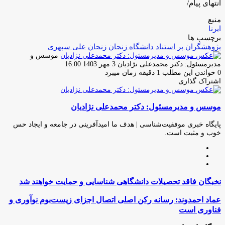
انتهای پیام/
منبع
ایرنا
برچسب ها
پژوهشگران پر استناد
دانشگاه زنجان
زنجان
علی سپهری
موسس و
ارسال
مدیرمسئول: دکتر محمدعلی نژادیان
3 مهر 1403 16:00
ایمیل
0
خواندن این مطلب 1 دقیقه زمان میبرد
اشتراک گذاری
چاپ
فیس
توئیتر
واتس
تلگرام
لینکدین
اشتراک
(X)
آپ
بوک
گذاری
موسس و مدیرمسئول: دکتر محمدعلی نژادیان
از
طریق
ایمیل
پایگاه خبری موفقیت‌شناسی | هدف ما امیدآفرینی در جامعه و ایجاد حس
خوب و مثبت است.
وبسایت
لینکدین
اینستاگرام
نخبگان
نخبگان فاقد تحصیلات دانشگاهی شناسایی و حمایت خواهند شد
فاقد
تحصیلات
عماد
عماد احمدوند: رسانه رکن اصلی اتصال اجزای زیست‌بوم نوآوری و
دانشگاهی
احمدوند:
فناوری است
شناسایی
رسانه
و
رکن