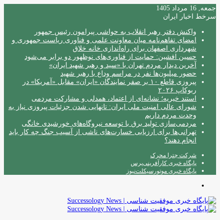
جمعه, 16 مرداد 1405
سرخط اخبار ایران
واکنش دفتر رهبر انقلاب به حواشی پیرامون رئیس جمهور
امضای تفاهم‌نامه میان معاونت علمی و فناوری ریاست جمهوری و
شهرداری اصفهان برای راه‌اندازی خانه خلاق
حسین افشین: حمایت از فناوری‌های نوظهور دو برابر می‌شود
آخرین دیدار مردم تهران با «سید و رهبر شهید ایران»
حضور میلیون‌ها نفر در مراسم وداع با رهبر شهید
پیروزی قاطع ۱۰ بر صفر نمایندگان «ایران» مقابل «آمریکا» در
ربوکاپ ۲۰۲۶
استند خیریه؛ نشانه‌ای از اعتماد، همدلی و مشارکت مردمی
شورای عالی امنیت ملی ایران: تانهایی شدن جزئیات پیروزی نیاز به
وحدت مردم داریم
مردمی‌سازی تولید برق با توسعه نیروگاه‌های خورشیدی خانگی
تهرانی‌ها برای ارزیابی خسارت‌های ناشی از آسیب جنگ چه کار باید
انجام دهند؟
شرکت چترا محرک
پایگاه خبری کارآفرینی‌پرس
پایگاه خبری موتورسیکلت‌نیوز
منو