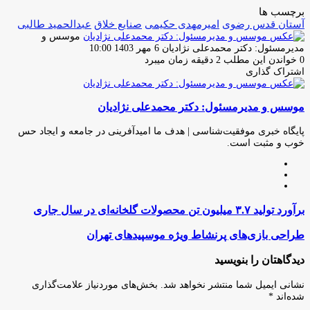
برچسب ها
آستان قدس رضوی
امیرمهدی حکیمی
صنایع خلاق
عبدالحمید طالبی
موسس و
ارسال
مدیرمسئول: دکتر محمدعلی نژادیان
6 مهر 1403 10:00
ایمیل
0
خواندن این مطلب 2 دقیقه زمان میبرد
اشتراک گذاری
چاپ
فیس
توئیتر
واتس
تلگرام
لینکدین
اشتراک
(X)
آپ
بوک
گذاری
موسس و مدیرمسئول: دکتر محمدعلی نژادیان
از
طریق
ایمیل
پایگاه خبری موفقیت‌شناسی | هدف ما امیدآفرینی در جامعه و ایجاد حس
خوب و مثبت است.
وبسایت
لینکدین
اینستاگرام
برآورد
برآورد تولید ۳.۷ میلیون تن محصولات گلخانه‌ای در سال جاری
تولید
۳.۷
طراحی
طراحی بازی‌های پرنشاط ویژه موسپیدهای تهران
میلیون
بازی‌های
تن
پرنشاط
دیدگاهتان را بنویسید
محصولات
ویژه
گلخانه‌ای
موسپیدهای
نشانی ایمیل شما منتشر نخواهد شد.
بخش‌های موردنیاز علامت‌گذاری
در
تهران
شده‌اند
*
سال