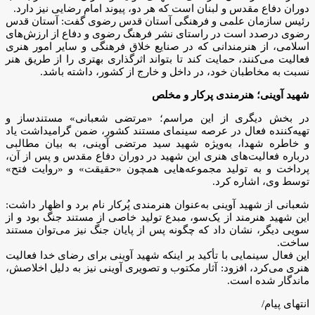
دوران دفاع مقدس و لبنان است که هر دو، پیوند امام رضایی نیز دارد.
رئیس سازمان علمی و فرهنگی آستان قدس رضوی گفت: آستان قدس
رضوی درصدد است در راستای نشر فرهنگ رضوی و دفاع از ارزش‌های
اسلامی، از هنرمندانی که در صنایع خلاق فرهنگی و سایر امور هنری
فعالیت می‌کنند، حمایت کند تا بتواند اثرگذاری بهتری را از طریق هنر
نسبت به مخاطبان خود، در داخل و خارج از کشور، داشته باشد.
شهید آوینی؛ هنرمندی پرکار و مخلص
در بخش دیگری از این مراسم؛ «مرتضی شعبانی» مستندساز و
تهیه‌کننده فعال در عرصه سینمای مستند کشور، ضمن گرامیداشت یاد
و خاطره شهدا، به‌ویژه شهید سید مرتضی آوینی، به بیان مطالبی
درباره فعالیت‌های هنری این شهید در دوران دفاع مقدس و پس از آن،
پرداخت و به تولید مجموعه‌هایی همچون «حقیقت» و «روایت فتح»
توسط وی، اشاره کرد.
شعبانی از شهید آوینی به‌عنوان هنرمندی پُرکار نام برد و اظهار داشت:
این شهید هنرمند از یک‌سو، مبدع تولید خاصی از مستند جنگ بود و از
سویی دیگر، نشان داد که چگونه پس از پایان جنگ نیز می‌توان مستند
ساخت.
این فعال سینمایی با تأکید بر اینکه شهید آوینی برای رضای خدا فعالیت
هنری می‌کرد، افزود: آثار مکتوب و تصویری آوینی نیز به دلیل اخلاصش،
ماندگار شده است.
انتهای پیام/