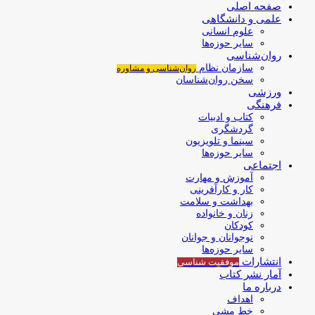
صفحه اصلی
علمی و دانشگاهی
علوم انسانی
سایر حوزه‌ها
روان‌شناسی
سازمان نظام
روان‌شناسی و مشاوره
سخن روان‌شناسان
ورزشی
فرهنگی
کتاب و ادبیات
گردشگری
سینما و تلویزیون
سایر حوزه‌ها
اجتماعی
آموزش و مهارت
کار و کارآفرینی
بهداشت و سلامت
زنان و خانواده
کودکان
نوجوانان و جوانان
سایر حوزه‌ها
انتشارات
موفقیت‌ شناسی
آمار نشر کتاب
درباره ما
اهداف
خط مشی