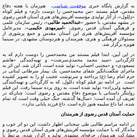
به گزارش پایگاه خبری
موفقیت شناسی
، هم‌زمان با هفته دفاع
مقدس، فیلم مستند «من محمدحسن را دوست دارم» و فیلم کوتاه
«دِلِلول»، از آثار تولیدی مؤسسه آفرینش‌های هنری آستان قدس رضوی
در مشهد مقدس، با حضور «
عبدالحمید طالبی
»، رئیس سازمان علمی
و فرهنگی آستان قدس رضوی، «
امیرمهدی حکیمی
»، مدیرعامل
مؤسسه آفرینش‌های هنری این آستان مقدس و جمع پرشوری از
مسئولان فرهنگی و هنری، هنرمندان و هنردوستان مشهدی، در سینما
هویزه برگزار شد.
در این آیین، ابتدا فیلم مستند من محمدحسن را دوست دارم که به
کارگردانی «سید محمد محمدی‌سرشت» و تهیه‌کنندگی «هاشم
مسعودی» و «مجتبی احسانی» تولید شده است، اکران شد. این اثر به
ماجرای شگفت‌انگیز شفای محمدحسن، یک بیمار سرطانی لبنانی در
حرم امام رضا (ع) پرداخته و سرنوشت عجیب او را به تصویر کشیده
است. در ادامه نیز فیلم کوتاه دللول، که به کارگردانی و تهیه‌کنندگی
«سعید ولی‌زاده» تولید شده است، به روی پرده سینما رفت. این فیلم
روایتگر داستانی با موضوع دفاع مقدس و رضوی است؛ چنان‌که در
تعریف آن آمده است؛ «سال‌ها گذشته، جنگ خیلی وقت است که تمام
شده، اما داغ سلیمه هنوز تازه است. داغ فرزند پایانی ندارد».
حمایت آستان قدس رضوی از هنرمندان
در ادامه مراسم طالبی طی سخنانی اظهار داشت: این دو اثر خوب و
ماندگار که با حمایت مؤسسه آفرینش‌های هنری آستان قدس رضوی و
مشارکت هنرمندان حرفه‌ای مشهدی تولید و اکران شده، مرتبط با