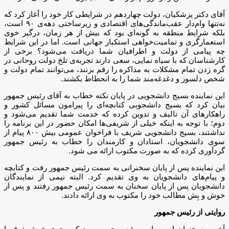
آقای دکتر پزشکیان، دولت چهاردهم در شرایطی کار خود را آغاز کرد که
نه‌تنها وام‌دار عقب‌ماندگی‌های اقتصادی و زیرساختی دهه‌ی ۹۰ است،
بلکه شرایط منطقه به گونه‌ای بود که بیش از هر زمان، درگیر خوی
استعمارگری و تمامیت‌خواهی استکبار جهانی است. اما در این شرایط
چه پیامی از دولت و اطرافیان شما دریافت می‌شود؟ برخی از
کارشناسان که با سیاه نمایی، سعی دارند تجربه‌ی تلخ دولت روحانی در
گره زدن تمام مشکلات به مذاکره را رقم بزنند، می‌توانند تمام دولت و
شخص دلسوز و دغدغه‌مند شما را به انحطاط بکشند.
این نماینده بسیج دانشجویی در پایان نکته‌ خطاب به آقای رئیس جمهور
بیان کرد که بسیج دانشجویی کتابچه‌ای را پیرامون مسائل کشور و
راهکارهای آن تالیف و تدوین کرده که خدمت شما تقدیم می‌شود و
دوم؛ با توجه به اینکه خیلی از شریفی‌ها امکان حضور در این برنامه را
نداشتند، بسیج دانشجویی شریف با فراخوان عمومی بیش ۸۰۰ پیام از
سوی دانشجویان، استادان و کارمندان را خطاب به رئیس جمهور
گردآوری کرده که به صورت مکتوب ارائه می‌ شود.
این نماینده پس از پایان سخنرانی به سمت رئیس جمهور رفت و کتابچه
و پیام‌های دانشجویان به وی تقدیم کرد. البته نیمی از نمایندگان
دانشجویان پس از پایان سخنان به سمت رئیس جمهور رفتند و پس از
خوش و بِش مطالب خود را مکتوب به وی ارائه دادند.
روایتی از رئیس جمهور
آخرین سخنران این مراسم رئیس جمهور بود که مجری خوش ذوق با