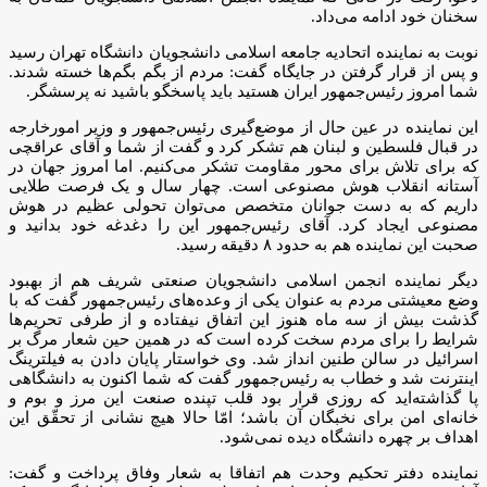
سخنان خود ادامه می‌داد.
نوبت به نماینده اتحادیه جامعه اسلامی دانشجویان دانشگاه تهران رسید
و پس از قرار گرفتن در جایگاه گفت: مردم از بگم‌ بگم‌ها خسته شدند.
شما امروز رئیس‌جمهور ایران هستید باید پاسخگو باشید نه پرسشگر.
این نماینده در عین حال از موضع‌گیری رئیس‌جمهور و وزیر امورخارجه
در قبال فلسطین و لبنان هم تشکر کرد و گفت از شما و آقای عراقچی
که برای تلاش برای محور مقاومت تشکر می‌کنیم. اما امروز جهان در
آستانه انقلاب هوش مصنوعی است. چهار سال و یک فرصت طلایی
داریم که به دست جوانان متخصص می‌توان تحولی عظیم در هوش
مصنوعی ایجاد کرد. آقای رئیس‌جمهور این را دغدغه خود بدانید و
صحبت این نماینده هم به حدود ۸ دقیقه رسید.
دیگر نماینده انجمن اسلامی دانشجویان صنعتی شریف هم از بهبود
وضع معیشتی مردم به عنوان یکی از وعده‌های رئیس‌جمهور گفت که با
گذشت بیش از سه ماه هنوز این اتفاق نیفتاده و از طرفی تحریم‌ها
شرایط را برای مردم سخت کرده است که در همین حین شعار مرگ بر
اسرائیل در سالن طنین انداز شد. وی خواستار پایان دادن به فیلترینگ
اینترنت شد و خطاب به رئیس‌جمهور گفت که شما اکنون به دانشگاهی
پا گذاشته‌اید که روزی قرار بود قلب تپنده صنعت این مرز و بوم و
خانه‌ای امن برای نخبگان آن باشد؛ امّا حالا هیچ نشانی از تحقّق این
اهداف بر چهره دانشگاه دیده نمی‌شود.
نماینده دفتر تحکیم وحدت هم اتفاقا به شعار وفاق پرداخت و گفت: