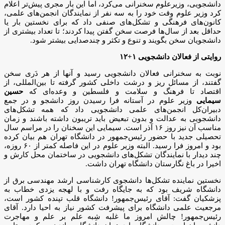
دانشجویی، وزیرعلوم سخنرانی می‌کرد، اما این بار مجری پیش‌تر اعلام
کرد وزیر علوم وقت خود را به سه نفر از نمایندگان انجمن‌های علمی،
کانون‌های فرهنگی و تشکل‌های صنفی داد که برای نخستین بار یا
حداقل بعد از سال‌ها فرصت سخن گفتن پیدا کردند؛ تا تعداد بیشتری از
دانشجویان سخن بگویند و تنوع و تکثر و چندصدایی بیشتر شود.
روایتی از فعالان دانشجویی
۱+۱۲
نوبت به سخنرانی فعالان دانشجویی رسید و آنها از هر دَری سخن
گفتند، از مسائل ریز و درشت داخلی کشور گرفته تا بین‌المللی، از
اقتصاد تا فرهنگ و سلامت و فلسطین و وعده‌ای که
حسین
سیمایی
وزیر علوم در آستانه فرا رسیدن روز دانشجو و در جمع
دبیران‌کل انجمن‌های علمی دانشجویی داد که همه تشکل‌های
دانشجویی به عدالت و بدون تبعیض باید تریبون داشته باشند و زمان
مناسب آن نیز روز ۱۶ آذر است. سیمایی این سخنان را در مراسم سال
تحصیلی جدید با حضور رئیس‌جمهور در دانشگاه تهران هم بیان کرده
بود و امروز فرا رسید. البته وزیر علوم در این فاصله کمتر از ۶۰ روزه،
چند دیدار با نمایندگان تشکل‌های دانشجویی در ساختمان محل کارش و
اخیرا در باغ نگارستان دانشگاه تهران داشت.
نخستین نماینده تشکل‌ها دانشجوی کارشناسی ارشد مهندسی‌ برق از
دانشگاه شریف بود که به جایگاه رفت و با لهجه یزدی خطاب به
پزشکیان گفت: آقای رئیس‌جمهور! دانشگاه قلب تپنده کشور است،
مرجعیت علمی دانشگاه برای پیشرفت کشور نیاز به احیا دارد. آقای
رئیس‌جمهور! چالش امروز ما غلبه شِبه علم بر علم و مهاجرت