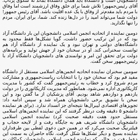
دانشجویان است و دانشگاه باید همان دانشگاه بماند نه سکوی پرتاپ.
آقای رئیس‌جمهور! تلاش شما برای خلق وفاق ارزشمند است اما وفاق
با مردم باید مقدم‌تر از وفاق با یک عده اقلیت باشد. آقای رئیس جمهور!
دولت شما می‌تواند امید را در دل‌ها زنده کند. شما، برای ایران، مردم
را تنها نگذارید.
دومین نماینده از اتحادیه انجمن اسلامی دانشجویان این بار دانشگاه آزاد
بود که در این ترکیب حضور داشت، گویا تشکل‌ها فقط محدود به
دانشگاه‌های دولتی و تهران نبود و یک نماینده از دانشگاه آزاد هم
توانست سخنرانی کند. او در سخنان خود از جهش تولید و برنامه‌های
دولت برای تحقق این امر و توانمندی های دانشجویان دانشگاه آزاد با
رئیس‌جمهور سخن گفت.
سومین سخنران نماینده اتحادیه انجمن‌های اسلامی مستقل از دانشگاه
مفید قم بود که سخنان خود را با انتخابات ریاست‌جمهوری و مشارکت
مردم شروع کرد و خطاب به رئیس‌جمهور گفت که کشور با مدیریت
کاریکاتوری اداره نمی‌شود. همانطور که مدیریت کاریکاتوری را در دولت
یازدهم و دوازدهم شاهد بودیم. آقای پزشکیان از ما گفتن بود و این
سخن با تشویق برخی دانشجویان همراه شد و سپس ادامه داد:
تجویزهای اقتصادی لیبرال‌ها نتیجه‌ای جز انسداد ندارد. (برای هر نماینده
دانشجو ۵ دقیقه وقت درنظر گرفتند که این نماینده انجمن‌های اسلامی
مستقل حدود هفت دقیقه صحبت کرد) نماینده انجمن اسلامی‌
دانشجویان دانشگاه شریف هم به جایگاه رفت و از لایحه حجاب و
فیلترنیگ صحبت می‌کرد که در همین حین دعوی لفظی بین طرفداران
نماینده بسیج و دیگر تشکل‌ها شکل گرفت. نگاه حاضران به سمت این
دعوا رفت در حالی که نماینده انجمن اسلامی دانشجویان کماکان به