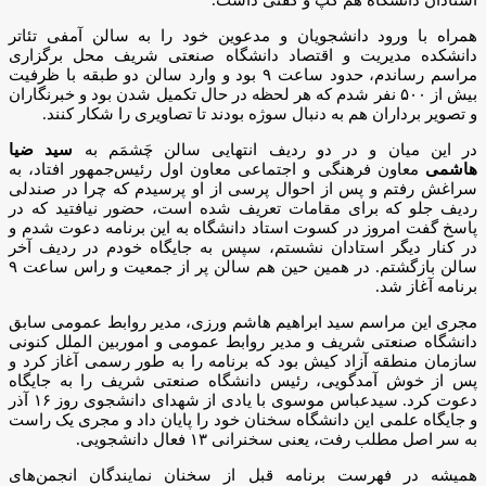
همراه با ورود دانشجویان و مدعوین خود را به سالن آمفی تئاتر
دانشکده مدیریت و اقتصاد دانشگاه صنعتی شریف محل برگزاری
مراسم رساندم، حدود ساعت ۹ بود و وارد سالن دو طبقه با ظرفیت
بیش از ۵۰۰ نفر شدم که هر لحظه در حال تکمیل شدن بود و خبرنگاران
و تصویر برداران هم به دنبال سوژه بودند تا تصاویری را شکار کنند.
در این میان و در دو ردیف انتهایی سالن چَشمَم به
سید ضیا
هاشمی
معاون فرهنگی و اجتماعی معاون اول رئیس‌جمهور افتاد، به
سراغش رفتم و پس از احوال پرسی از او پرسیدم که چرا در صندلی
ردیف جلو که برای مقامات تعریف شده است، حضور نیافتید که در
پاسخ گفت امروز در کسوت استاد دانشگاه به این برنامه دعوت شدم و
در کنار دیگر استادان نشستم، سپس به جایگاه خودم در ردیف آخر
سالن بازگشتم. در همین حین هم سالن پر از جمعیت و راس ساعت ۹
برنامه آغاز شد.
مجری این مراسم سید ابراهیم هاشم ورزی، مدیر روابط عمومی سابق
دانشگاه صنعتی شریف و مدیر روابط عمومی و اموربین الملل کنونی
سازمان منطقه آزاد کیش بود که برنامه را به طور رسمی آغاز کرد و
پس از خوش آمدگویی، رئیس دانشگاه صنعتی شریف را به جایگاه
دعوت کرد. سیدعباس موسوی با یادی از شهدای دانشجوی روز ۱۶ آذر
و جایگاه علمی این دانشگاه سخنان خود را پایان داد و مجری یک راست
به سر اصل مطلب رفت، یعنی سخنرانی ۱۳ فعال دانشجویی.
همیشه در فهرست برنامه قبل از سخنان نمایندگان انجمن‌های