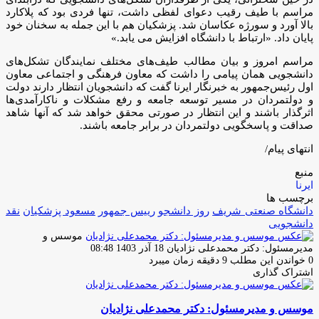
مراسم با طیف رقیب دعوای لفظی داشت، تنها فردی بود که پلاکارد
بالا آورد و سورژه عکاسان شد. پزشکیان هم با این جمله به سخنان خود
پایان داد. «ارتباط با دانشگاه افزایش می یابد.»
مراسم امروز و بیان مطالب طیف‌های مختلف نمایندگان تشکل‌های
دانشجویی همان پیامی را داشت که معاون فرهنگی و اجتماعی معاون
اول رئیس‌جمهور به خبرنگار ایرنا گفت که دانشجویان انتظار دارند دولت
و دولتمردان در مسیر توسعه جامعه و رفع مشکلات و ناکارآمدی‌ها
اثرگذار باشند و این انتظار در صورتی محقق خواهد شد که آنها شاهد
صداقت و پاسخگویی دولتمردان در برابر جامعه باشند.
انتهای پیام/
منبع
ایرنا
برچسب ها
دانشگاه صنعتی شریف
روز دانشجو
رییس جمهور
مسعود پزشکیان
نقد
دانشجویی
موسس و
ارسال
مدیرمسئول: دکتر محمدعلی نژادیان
18 آذر 1403 08:48
ایمیل
0
خواندن این مطلب 9 دقیقه زمان میبرد
اشتراک گذاری
چاپ
فیس
توئیتر
واتس
تلگرام
لینکدین
اشتراک
(X)
آپ
بوک
گذاری
موسس و مدیرمسئول: دکتر محمدعلی نژادیان
از