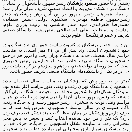
(شنبه) و با حضور
مسعود پزشکیان
رئیس‌جمهور، دانشجویان و استادان
دانشگاه در دانشکده مدیریت و اقتصاد صنعتی شریف تهران برگزار شد؛
از جمله همراهان رئیس جمهور در این آیین زهرا پزشکیان، دختر
رئیس‌جمهور، فاطمه مهاجرانی سخنگوی دولت، حسین سیمایی،
محمدرضا ظفرقندی، سید ستار هاشمی به ترتیب وزاری علوم،
بهداشت و ارتباطات و علی اکبر صالحی رئیس پیشین دانشگاه صنعتی
شریف و عضو فرهنگستان علوم بودند.
این دومین حضور پزشکیان در کسوت ریاست جمهوری به دانشگاه و در
جمع دانشجویان است، وی پیش از این ۲۱ مهر امسال به مناسب
مراسم سال تحصیلی جدید به دانشگاه تهران رفت و امروز هم در جمع
دانشجویان دانشگاه شریف حاضر شد. او چهارمین رئیس جمهوری
است که بعد روسای دولت هفتم، یازدهم و سیزدهم در گرامیداشت روز
۱۶ آذر در یکی از دانشکده‌های دانشگاه صنعتی شریف حضور یافت.
کمتر از ۶۰ روز پیش که پزشکیان به مناسب سال تحصیلی جدید
دانشجویان به دانشگاه تهران رفت و وقتی هنوز مراسم آغاز نشده بود،
نمایندگان تشکل‌های دانشجویی مختلف در محوطه دانشگاه تهران گلایه
داشتند که رئیس‌جمهور صدای آن‌ها را نمی‌شنود در حالیکه در همان
مراسم وقتی نوبت به سخنرانی رئیس‌جمهور رسید و به جایگاه رفت،
ناگاه همهمه‌ای در سالن توسط دانشجویان معترض بلند شد که ما
حرف داریم و پزشکیان در همان لحظه گفت چند تشکل قصدحرف زدن
دارد؟ یک نفر از بین خود نماینده انتخاب کنید و سپس به پایین محل
سخنرانی رفت تا نماینده تشکل دانشجویی در جایگاه، حرف خود را
بزند. پزشکیان پس از پایان سخنرانی این نماینده خطاب به دانشجویان