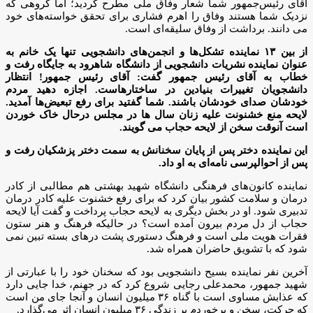
آقای رئیس‌جمهور شما شعار وفاق ملی مطرح کردید؛ اما گروهی که
نزدیک شما هستند وفاق را اهرم فشاری برای تحقق خواسته‌های خود
می دانند. برداشت از وفاق سلیقه‌ای است.
از بین ۱۳ نماینده تشکل‌ها و انجمن‌های دانشجویی تنها یک خانم به
عنوان نماینده نشریات دانشجویی از دانشگاه شاهرود به جایگاه رفت و
خطاب به آقای رئیس جمهور گفت: آقای رئیس جمهور! انتظار
دانشجویان تغییرات بنیادین در ساختارهاست. اجازه دهید مردم
خودشان صدای خودشان باشند. شما گفتید برای رفع تبعیض‌ها آمدید.
لایحه منع خشنونت علیه زنان سال ها در مجلس درحال خاک خوردن
است آنوقت سخن از لایحه حجاب می گویند.
این نماینده دختر پس از پایان سخنانش به سمت دختر پزشکیان رفت و
پس از احوالپرسی نامه‌ای به او داد.
نماینده کانون‌های فرهنگی دانشگاه شهید بهشتی هم مطالبی از کادر
درمان و سلامت کشور بیان کرد که برای رفع خشنوت علیه کادر درمان
تدبیری شود. او در بخش دیگری به لایحه حجاب پرداخت و گفت آیا لایحه
حجاب از دل مردم بیرون آمده است؟ در حالیکه فرهنگ و هنر ستون
فقرات هویت ملی است و فرهنگ دستوری پشت درهای بسته تبین نمی
شود که با تشویق حاضران همراه شد.
آخرین نفر نماینده بسیح دانشجویی بود که سخنان خود را با عبارتی از
شهید جمهور، محمدعلی رجایی شروع کرد که در جهنم، خدا جایی دارد
که عذابش مساوی است با گناه ۳۶ میلیون انسان و آنجا جای من است
که حرکت، سخن و برخوردم بر زندگی ۳۶ میلیون انسان اثر می‌گذارد.