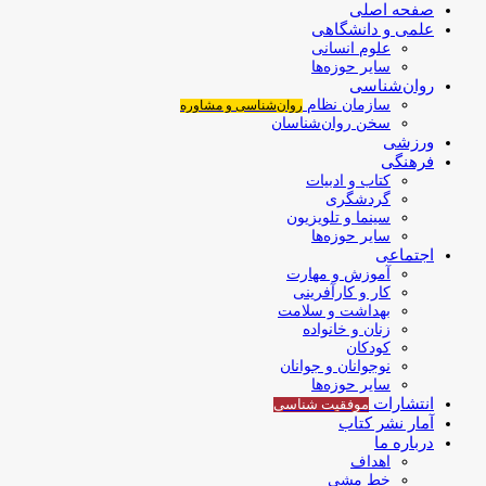
صفحه اصلی
علمی و دانشگاهی
علوم انسانی
سایر حوزه‌ها
روان‌شناسی
سازمان نظام
روان‌شناسی و مشاوره
سخن روان‌شناسان
ورزشی
فرهنگی
کتاب و ادبیات
گردشگری
سینما و تلویزیون
سایر حوزه‌ها
اجتماعی
آموزش و مهارت
کار و کارآفرینی
بهداشت و سلامت
زنان و خانواده
کودکان
نوجوانان و جوانان
سایر حوزه‌ها
انتشارات
موفقیت‌ شناسی
آمار نشر کتاب
درباره ما
اهداف
خط مشی