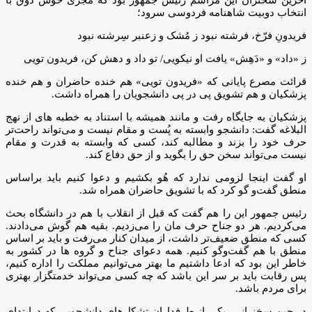
انتخاب دوبیت شاهنامه فردوسی سرود؛
فریدونِ فرّخ، فرشته نبود ز مُشک و زعنبر سِرشته نبود
ز «داد» و «دَهِش» یافت او نیکویی/ تو داد و دهش کن، فریدون تویی
قرائت مصرع پایانی که «فریدون تویی» هم خنده حاضران و هم خنده
پزشکیان و هم تشویق پی در پی دانشجویان را همراه داشت.
پزشکیان به جایگاه رفت و مانند همیشه با استناد به خطبه های از نهج
البلاغه گفت: دانشجو وابسته به پُست و مقام نیست و می‌تواند راحت‌تر
حرف خود را بزند و مطالبه کند، کسی که وابسته به قدرت و مقام
نیست می‌تواند سخن حق را بگوید و از حق دفاع کند.
او گفت اینجا لزومی ندارد که هُو بکشیم و دعوا کنیم باید براساس
منطق گفت‌و گو کرد که با تشویق حاضران همراه شد.
رئیس جمهور این را هم گفت که قبل از انقلاب با هم در دانشگاه بحث
می‌کردیم. هر دو جناح حرف مان را می‌زدیم. بقیه هم گوش می‌دادند.
کسی که منطق ضعیف‌تر داشت، از میدان کنار می‌رفت و باید بر اساس
منطق با هم گفت‌وگو کنیم. همه دعوای جناح و گروه ها در کشور به
خاطر این بود که ادعا داشتیم ما بهتر می‌توانیم مملکت را اداره کنیم،
پس رقابت باید بر سر این باشد که چه کسی می‌تواند خدمتگزار بهتری
برای مردم باشد.
در حین سخنرانی، یکی از طرفداران تشکل‌های دانشجویی که درابتدای