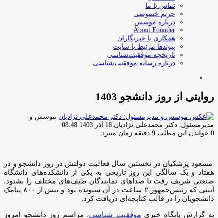
تماس با ما
حریم خصوصی
درباره موسس
About Founder
همکاری با خبرنگاران
پیوندها مرتبط با سایت
تاریخچه موفقیت‌شناسی
درباره رسانه موفقیت‌شناسی
جستجو
برای
روایتی از روز دانشجو 1403
موسس و
ارسال
مدیرمسئول: دکتر محمدعلی نژادیان
18 آذر 1403 08:48
ایمیل
0
خواندن این مطلب 9 دقیقه زمان میبرد
مسعود پزشکیان در نخستین سال فعالیت دولتش در روز دانشجو و در
هفتاد و یک سالگی این روز تاریخی به یکی از دانشکده‌های دانشگاه
صنعتی شریف رفت تا صداهای نمایندگان طیف‌های مختلف را بشنود.
آیینی که رئیس‌جمهور ۲ ساعت در آن شنونده بود و بیش از ۸۰۰ پیامک
دانشجویان را در قالب کتابچه‌ای دریافت کرد.
به گزارش پایگاه خبری
موفقیت شناسی
، مراسم روز دانشجو امروز