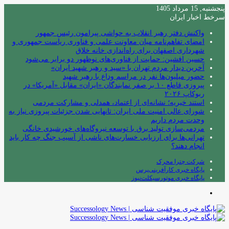
پنجشنبه, 15 مرداد 1405
سرخط اخبار ایران
واکنش دفتر رهبر انقلاب به حواشی پیرامون رئیس جمهور
امضای تفاهم‌نامه میان معاونت علمی و فناوری ریاست جمهوری و
شهرداری اصفهان برای راه‌اندازی خانه خلاق
حسین افشین: حمایت از فناوری‌های نوظهور دو برابر می‌شود
آخرین دیدار مردم تهران با «سید و رهبر شهید ایران»
حضور میلیون‌ها نفر در مراسم وداع با رهبر شهید
پیروزی قاطع ۱۰ بر صفر نمایندگان «ایران» مقابل «آمریکا» در
ربوکاپ ۲۰۲۶
استند خیریه؛ نشانه‌ای از اعتماد، همدلی و مشارکت مردمی
شورای عالی امنیت ملی ایران: تانهایی شدن جزئیات پیروزی نیاز به
وحدت مردم داریم
مردمی‌سازی تولید برق با توسعه نیروگاه‌های خورشیدی خانگی
تهرانی‌ها برای ارزیابی خسارت‌های ناشی از آسیب جنگ چه کار باید
انجام دهند؟
شرکت چترا محرک
پایگاه خبری کارآفرینی‌پرس
پایگاه خبری موتورسیکلت‌نیوز
منو