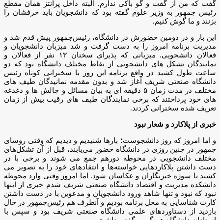
گفت که من از گفت و گو باکی ندارم. البته داخل پرانتز همان مقطع
رئیس جمهور به وزیر علوم گفته بود که دانشجویان باید حرفشان را
بزنند و ما گوش کنیم.
این بار و در دومین حضورش در دانشگاه، رئیس‌جمهور پیش قدم شد و
مدیریت برنامه امروز را به دست گرفت و شد میزبان دانشجویان و
فعالان دانشجویی. میزبانی که پذیرای سخنان ۱۳ نفر از فعالان و
نمایندگان تشکل های دانشجویی از نقاط مختلف دانشگاه بود که دو
ساعت طول کشید در واقع برنامه این روز با سخنرانی کوتاه رئیس
دانشگاه صنعتی شریف آغاز شد و بدون مقدمه نمانیدگان طیف های
مختلف در مدت زمان ۵ دقیقه ای به بیان مسائل و چالش ها و دغدغه
های خود پرداختند که برخی نمایندگان طیف های رقیب بیش از زمان
تعریف شده سخنرانی کردند.
خبری از پلاکارد و شعار نبود
و اما امروز که روز دانشجوست؛ بارها شنیدیم و دیدیم که وقتی روسای
جمهور در چنین روزی در دانشگاه حضور می‌یابند، قبل از آن تشکل‌های
مختلف دانشجویی در محوطه دورهم جمع می شوند و برخی با در
دست داشتن پلاکاردهایی خواسته‌ها و انتقادهای خود را به تصویر می
کشند تا سوژه خبرنگاران و عکاسان شود. اما امروز وقتی وارد محوطه
دانشکده مدیریت و اقتصاد دانشگاه صنعتی شریف شدم خبری از اینها
نبود که نبود و تنها شاهد ورود دانشجویان و مدعوین با در دست داشتن
کارت شناسایی به محل برنامه بودیم و آنطرف هم رئیس‌جمهور در حال
بازدید از دستاوردهای علمی دانشگاه صنعتی شریف بود و سپس با
استادان دانشگاه هم گپ و گفتی داشت.