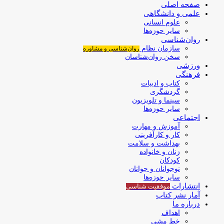
صفحه اصلی
علمی و دانشگاهی
علوم انسانی
سایر حوزه‌ها
روان‌شناسی
سازمان نظام
روان‌شناسی و مشاوره
سخن روان‌شناسان
ورزشی
فرهنگی
کتاب و ادبیات
گردشگری
سینما و تلویزیون
سایر حوزه‌ها
اجتماعی
آموزش و مهارت
کار و کارآفرینی
بهداشت و سلامت
زنان و خانواده
کودکان
نوجوانان و جوانان
سایر حوزه‌ها
انتشارات
موفقیت‌ شناسی
آمار نشر کتاب
درباره ما
اهداف
خط مشی