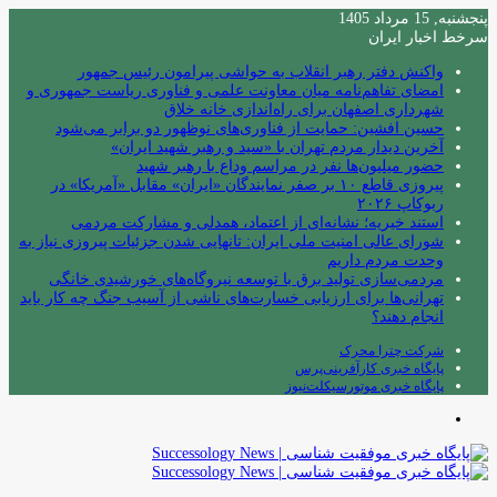
پنجشنبه, 15 مرداد 1405
سرخط اخبار ایران
واکنش دفتر رهبر انقلاب به حواشی پیرامون رئیس جمهور
امضای تفاهم‌نامه میان معاونت علمی و فناوری ریاست جمهوری و
شهرداری اصفهان برای راه‌اندازی خانه خلاق
حسین افشین: حمایت از فناوری‌های نوظهور دو برابر می‌شود
آخرین دیدار مردم تهران با «سید و رهبر شهید ایران»
حضور میلیون‌ها نفر در مراسم وداع با رهبر شهید
پیروزی قاطع ۱۰ بر صفر نمایندگان «ایران» مقابل «آمریکا» در
ربوکاپ ۲۰۲۶
استند خیریه؛ نشانه‌ای از اعتماد، همدلی و مشارکت مردمی
شورای عالی امنیت ملی ایران: تانهایی شدن جزئیات پیروزی نیاز به
وحدت مردم داریم
مردمی‌سازی تولید برق با توسعه نیروگاه‌های خورشیدی خانگی
تهرانی‌ها برای ارزیابی خسارت‌های ناشی از آسیب جنگ چه کار باید
انجام دهند؟
شرکت چترا محرک
پایگاه خبری کارآفرینی‌پرس
پایگاه خبری موتورسیکلت‌نیوز
منو