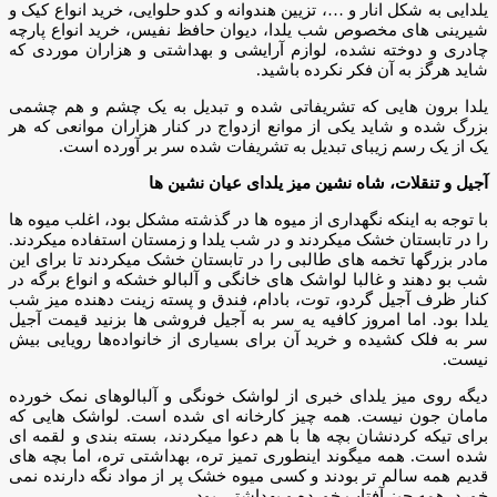
یلدایی به شکل انار و …، تزیین هندوانه و کدو حلوایی، خرید انواع کیک و
شیرینی های مخصوص شب یلدا، دیوان حافظ نفیس، خرید انواع پارچه
چادری و دوخته نشده، لوازم آرایشی و بهداشتی و هزاران موردی که
شاید هرگز به آن فکر نکرده باشید.
یلدا برون هایی که تشریفاتی شده و تبدیل به یک چشم و هم چشمی
بزرگ شده و شاید یکی از موانع ازدواج در کنار هزاران موانعی که هر
یک از یک رسم زیبای تبدیل به تشریفات شده سر بر آورده است.
آجیل و تنقلات، شاه نشین میز یلدای عیان نشین ها
با توجه به اینکه نگهداری از میوه ها در گذشته مشکل بود، اغلب میوه ها
را در تابستان خشک میکردند و در شب یلدا و زمستان استفاده میکردند.
مادر بزرگها تخمه های طالبی را در تابستان خشک میکردند تا برای این
شب بو دهند و غالبا لواشک های خانگی و آلبالو خشکه و انواع برگه در
کنار ظرف آجیل گردو، توت، بادام، فندق و پسته زینت دهنده میز شب
یلدا بود. اما امروز کافیه یه سر به آجیل فروشی ها بزنید قیمت آجیل
سر به فلک کشیده و خرید آن برای بسیاری از خانواده‌ها رویایی بیش
نیست.
دیگه روی میز یلدای خبری از لواشک خونگی و آلبالوهای نمک خورده
مامان جون نیست. همه چیز کارخانه ای شده است. لواشک هایی که
برای تیکه کردنشان بچه ها با هم دعوا میکردند، بسته بندی و لقمه ای
شده است. همه میگوند اینطوری تمیز تره، بهداشتی تره، اما بچه های
قدیم همه سالم تر بودند و کسی میوه خشک پر از مواد نگه دارنده نمی
خورد. همه چیز آفتاب خورده و بهداشتی بود.