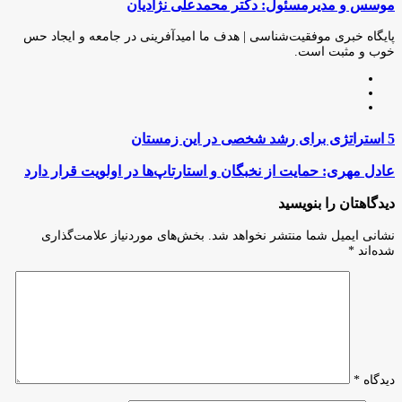
موسس و مدیرمسئول: دکتر محمدعلی نژادیان
از
طریق
ایمیل
پایگاه خبری موفقیت‌شناسی | هدف ما امیدآفرینی در جامعه و ایجاد حس
خوب و مثبت است.
وبسایت
لینکدین
اینستاگرام
5
5 استراتژی‌ برای رشد شخصی در این زمستان
استراتژی‌
برای
عادل
عادل مهری: حمایت از نخبگان و استارتاپ‌ها در اولویت قرار دارد
رشد
مهری:
شخصی
حمایت
دیدگاهتان را بنویسید
در
از
این
نخبگان
نشانی ایمیل شما منتشر نخواهد شد.
بخش‌های موردنیاز علامت‌گذاری
زمستان
و
شده‌اند
*
استارتاپ‌ها
در
اولویت
قرار
دارد
دیدگاه
*