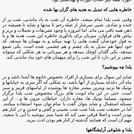
خاطره هایی که تبدیل به هدیه های گران بها شده
وقتی شب یلدا تمام میشد، خاطره آن شب به یاد ماندنی، شب پر از
خنده و شادی، شبی سرشار از صله رحم تا مدتها و شاید تا همیشه در
ذهن همه باقی می ماند. اما امروزه با وجود تشریفات و تجملات و بریز و
بپاش های فراوان، میزبان برای یادآوری خاطره این شب، هدیه ها و یا
به قول خودشان گیفت هایی را تهیه میکند و به مهمان ها میدهد. که
خود اینها هم تبدیل به یک چشم و هم چشمی شده است. یکی شمع
میدهد، یکی گلدان کوچک میدهد و هر میزبانی به هر شکلی که میتواند
سعی بر این دارد تا این شب را برای میهمان های خود بیاد ماندنی کند.
یلدا چه بپوشیم؟
شاید این سوال برای بسیاری از افراد بخصوص خانوم ها آشنا باشد و در
ماه آذر دغدغه بسیاری از آنها باشد، به شکلی که اگر سری به خیابانها و
بوتیک ها بزنید ویترین بیشتر مغازه ها پوشیده از لباسهای قرمز و سبز
است. حتی در این ماه ایونت های بزرگ مخصوص شب یلدا برگزار
میشود. مسلما بوتیک ها، مغازه داران، خیاطان، مزون ها و… از این
مسئله استقبال و شاید بتوان گفت با تمام توان سوء استفاده میکنند.
اما در حقیقت شب یلدا شب شب نشینی و گفتن و خندین و در کنار هم
بودن است و اصلا فرقی نمی کند که شما سبز بپوشید یا آبی یا سفید،
مهم آن است که همانند گذشته از کنار هم بودن لذت ببرید.
یلدا و شلوغی آرایشگاهها