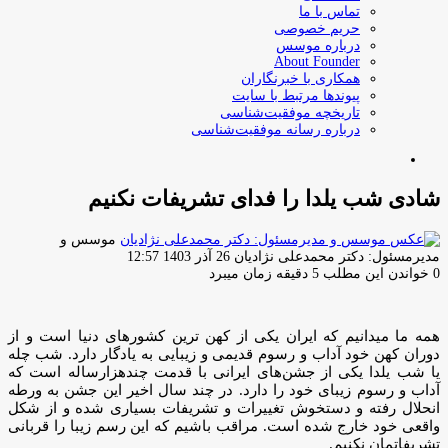
تماس با ما
حریم خصوصی
درباره موسس
About Founder
همکاری با خبرنگاران
پیوندها مرتبط با سایت
تاریخچه موفقیت‌شناسی
درباره رسانه موفقیت‌شناسی
جستجو
برای
شادی شب یلدا را فدای تشریفات نکنیم
موسس و
ارسال
مدیرمسئول: دکتر محمدعلی نژادیان
26 آذر 1403 12:57
ایمیل
0
خواندن این مطلب 5 دقیقه زمان میبرد
همه ما میدانیم که ایران یکی از کهن ترین کشورهای دنیا است و از
دوران کهن خود آداب و رسوم قدیمی و زیبایی به یادگار دارد. شب چله
یا شب یلدا یکی از جشن‌های ایرانی با قدمت چندهزارساله است که
آداب و رسوم زیبای خود را دارد. در چند سال اخیر این جشن به ورطه
انحلال رفته و دستخوش تغییرات و تشریفات بسیاری شده و از شکل
واقعی خود خارج شده است. مراقب باشیم که این رسم زیبا را قربانی
تشریفاتمان نکنیم.