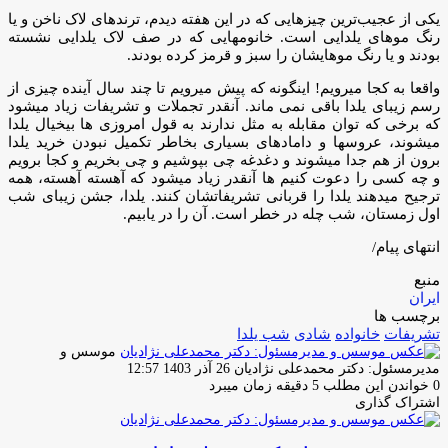
یکی از عجیب‌ترین چیزهایی که در این هفته دیدم، ترندهای لاک ناخن و یا
رنگ موهای یلدایی است. خانومهایی که در صف لاک یلدایی نشسته
بودند و یا رنگ موهایشان را سبز و قرمز کرده بودند.
واقعا به کجا میرویم! اینگونه که پیش میرویم تا چند سال آینده چیزی از
رسم زیبای یلدا باقی نمی ماند. آنقدر تجملات و تشریفات زیاد میشود
که برخی که توان مقابله به مثل ندارند به قول امروزی ها بیخیال یلدا
میشوند، عروسها و دامادهای بسیاری بخاطر تکمیل نبودن خرید یلدا
برون از هم جدا میشوند و دغدغه چی بپوشیم و چی بخریم و کجا برویم
و چه کسی را دعوت کنیم ها آنقدر زیاد میشود که آهسته آهسته، همه
ترجیح میدهند یلدا را قربانی تشریفاتشان کنند. یلدا، جشن زیبای شب
اول زمستان، شب چله در خطر است. آن را در یابیم.
انتهای پیام/
منبع
ایران
برچسب ها
تشریفات
خانواده
شادی
شب یلدا
موسس و
ارسال
مدیرمسئول: دکتر محمدعلی نژادیان
26 آذر 1403 12:57
ایمیل
0
خواندن این مطلب 5 دقیقه زمان میبرد
اشتراک گذاری
چاپ
فیس
توئیتر
واتس
تلگرام
لینکدین
اشتراک
(X)
آپ
بوک
گذاری