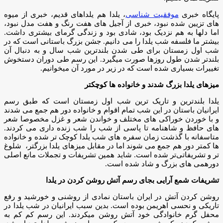
پایگاه خبری
موفقیت شناسی
، یلدا هم یلداهای قدیم، خبری از میوه
های تزیین شده نبود، خبری از آجیل های هفت رنگ و هفت مدل نبود،
اما دلها به هم نزدیک بود، شادی بود و زندگی گرمای بیشتری داشت.
بیشتر ما فلسفه شب یلدا را می دانیم. جشن بزرگ باستانی است که در
شب اول زمستان برای طی شدن بلندترین شب سال و به دنبال آن
بلندتر شدن طول روزها صورت میگیرد. این رسم طی دوران دستخوش
تغییرات بسیاری شده است که در زیر در مورد آن میخوانیم.
میزهای یلدا بزرگ شدند و خانواده ها کوچکتر
یلدا بلندترین و تاریک ترین شب اول زمستان است که طبق رسم
ایرانیان باستان در این شب تمام اقوام و خانواده دور هم جمع می شدند
و با خوردن خوراکی های مختلف و خواندن شعر و غزل مخصوصا شعر
های حافظ و شاهنامه تا پاسی از شب را شب زنده داری می کردند.
متاسفانه با گذشت زمان سفره های شب یلدا کوچک تر شده و خانواده
ها کمتر دور هم جمع می شوند اما در مقابل میزهای یلدا بزرگتر، شلوغ
تر و تشریفاتی‌تر شده است‌. شاید همین تشریفات و تجملات مانع اصلی
دورهمی های بزرگ و شاد شده است.
تشریفات شمع آرایی بجای رسم آتش روشن کردن در یلدا
روشن کردن آتش در ایران باستان نمادی از روشنی و خورشید و رفع
تاریکی و نحسی اهریمن بوده است. بدین سبب ایرانیان در شب یلدا در
محفل گرم خانوادگی خود آتش روشن میکردند. این رسم کم کم به