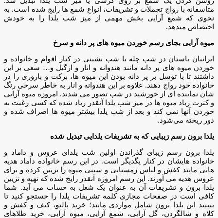
روشن کردن یک شمع بر روی کرسی یا میز شب یلدا تبدیل شد.
متاسفانه با رواج تجملات و تشریفات، انواع شمع ها رایج شده است. به
نحوی که شمع آرایی بخش مهمی از میز شب یلدا را به خودش
اختصاص میدهد.
میوه آرایی بجای رسم خوردن میوه های پر دانه و سرخ
ایرانیان باستان در شب چله با شب نشینی در کنار اقوام و خانواده و
خوردن میوه های پر دانه مانند هندوانه و انار و ازگیل و… سعی بر این
داشتند تا با توسل بر پر دانه بودن این میوه ها، برکت و باروری را در
خانواده خود رواج دهند. علاوه بر این هندوانه و انار به خاطر سرخی رنگ
شان نماینده ای از خورشید در شب تصور می شدند. امروزه میوه آرایی
و کثرت زیاد میوه ها در میز شب یلدا آنقدر زیاد شده که کسی رغبت به
خوردن آنها نمی کند و بعد از شب یلدا بیشتر میوه ها اصراف شده و
دور ریخته می‌شود.
یلدا برون رسم زیبایی که به تشریفات یلدایی تبدیل شده
یلدا برون رسم زیبای گذراندن اولین شب یلدای عروس و داماد و
خانواده هایشان در کنار یگدیگر است. در این رسم خانواده داماد هدیه
هایی مانند کفش و لباس زمستانی و سینی میوه را تزیین کرده و برای
عروس هدیه می آورند. این رسم امروزه آنقدر رایج شده که تهیه و تزیین
یلدا برون و تشریفات آن به عنوان یک شغل به حساب می آید. شما
کافی است در صفحات مجازی کلمه تشریفات یلدا را جستجو کنید تا
ببینید این یلدا برون شامل مواردی مانند؛ خرید پالتو، کیف و کفش و
کلاه و شالگردن، گل آرایی، شمع آرایی، میوه آرایی، خرید طلاهای