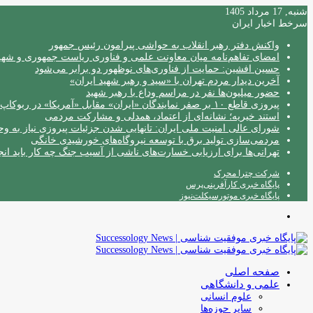
شنبه, 17 مرداد 1405
سرخط اخبار ایران
واکنش دفتر رهبر انقلاب به حواشی پیرامون رئیس جمهور
امضای تفاهم‌نامه میان معاونت علمی و فناوری ریاست جمهوری و شهردا
حسین افشین: حمایت از فناوری‌های نوظهور دو برابر می‌شود
آخرین دیدار مردم تهران با «سید و رهبر شهید ایران»
حضور میلیون‌ها نفر در مراسم وداع با رهبر شهید
پیروزی قاطع ۱۰ بر صفر نمایندگان «ایران» مقابل «آمریکا» در ربوکاپ ۲۰۲۶
استند خیریه؛ نشانه‌ای از اعتماد، همدلی و مشارکت مردمی
شورای عالی امنیت ملی ایران: تانهایی شدن جزئیات پیروزی نیاز به و
مردمی‌سازی تولید برق با توسعه نیروگاه‌های خورشیدی خانگی
تهرانی‌ها برای ارزیابی خسارت‌های ناشی از آسیب جنگ چه کار باید انج
شرکت چترا محرک
پایگاه خبری کارآفرینی‌پرس
پایگاه خبری موتورسیکلت‌نیوز
منو
صفحه اصلی
علمی و دانشگاهی
علوم انسانی
سایر حوزه‌ها