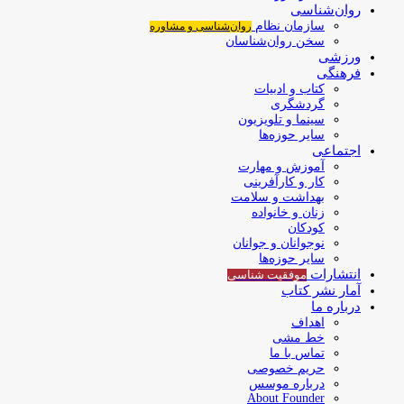
روان‌شناسی
سازمان نظام
روان‌شناسی و مشاوره
سخن روان‌شناسان
ورزشی
فرهنگی
کتاب و ادبیات
گردشگری
سینما و تلویزیون
سایر حوزه‌ها
اجتماعی
آموزش و مهارت
کار و کارآفرینی
بهداشت و سلامت
زنان و خانواده
کودکان
نوجوانان و جوانان
سایر حوزه‌ها
انتشارات
موفقیت‌ شناسی
آمار نشر کتاب
درباره ما
اهداف
خط مشی
تماس با ما
حریم خصوصی
درباره موسس
About Founder