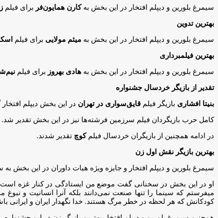
سیمرغ بلورین و دیپلم افتخار در این بخش به
کارن همایون‌فر
برای فیلم
ز
بهترین تدوین
سیمرغ بلورین و دیپلم افتخار در این بخش به
میثم مولایی
برای فیلم
اسکو
بهترین فیلمبرداری
سیمرغ بلورین و دیپلم افتخار در این بخش به
هادی بهروز
برای فیلم
نیم‌
تقدیر از بازیگر خردسال جشنواره
بنیتا افشاری
بازیگر فیلم
قایق‌سواری در تهران
در این بخش دیپلم افتخار 
کامل حرب بازیگردان فیلم سرزمین فرشته‌ها نیز در این بخش تقدیر شد.
در ادامه همچنین از بازیگران خردسال فیلم
کوچ
تقدیر شدند.
بهترین بازیگر نقش اول زن
سیمرغ بلورین و دیپلم افتخار و جایزه ویژه هیات داوران در این بخش به
او در این بخش در سخنانی گفت موضع من ایستادگی در کنار غزه است. س
میفرستم که سینما را تنها صنعت نمی‌دانند بلکه آنرا انسانیت و نبوغ م
کودکانش که هر لحظه در خطر مرگ هستند. خدا نگهدار ایران و ایرانی باش
همچنین سیمرغ بلورین و دیپلم افتخار بهترین بازیگر زن در این جشنواره ب