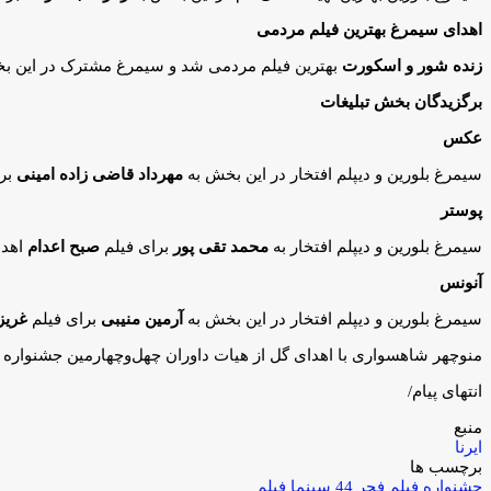
اهدای سیمرغ بهترین فیلم مردمی
زنده شور و اسکورت
بهترین فیلم مردمی شد و سیمرغ مشترک در این ب
برگزیدگان بخش تبلیغات
عکس
سیمرغ بلورین و دیپلم افتخار در این بخش به
مهرداد قاضی زاده امینی
برا
پوستر
سیمرغ بلورین و دیپلم افتخار به
محمد تقی پور
برای فیلم
صبح اعدام
اهدا
آنونس
سیمرغ بلورین و دیپلم افتخار در این بخش به
آرمین منیبی
برای فیلم
غریز
منوچهر شاهسواری با اهدای گل از هیات داوران چهل‌وچهارمین جشنواره ف
انتهای پیام/
منبع
ایرنا
برچسب ها
جشنواره فیلم فجر 44
سینما
فیلم