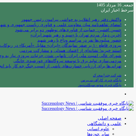
جمعه, 16 مرداد 1405
سرخط اخبار ایران
واکنش دفتر رهبر انقلاب به حواشی پیرامون رئیس جمهور
امضای تفاهم‌نامه میان معاونت علمی و فناوری ریاست جمهوری و شهردا
حسین افشین: حمایت از فناوری‌های نوظهور دو برابر می‌شود
آخرین دیدار مردم تهران با «سید و رهبر شهید ایران»
حضور میلیون‌ها نفر در مراسم وداع با رهبر شهید
پیروزی قاطع ۱۰ بر صفر نمایندگان «ایران» مقابل «آمریکا» در ربوکاپ ۲۰۲۶
استند خیریه؛ نشانه‌ای از اعتماد، همدلی و مشارکت مردمی
شورای عالی امنیت ملی ایران: تانهایی شدن جزئیات پیروزی نیاز به و
مردمی‌سازی تولید برق با توسعه نیروگاه‌های خورشیدی خانگی
تهرانی‌ها برای ارزیابی خسارت‌های ناشی از آسیب جنگ چه کار باید انج
شرکت چترا محرک
پایگاه خبری کارآفرینی‌پرس
پایگاه خبری موتورسیکلت‌نیوز
منو
صفحه اصلی
علمی و دانشگاهی
علوم انسانی
سایر حوزه‌ها