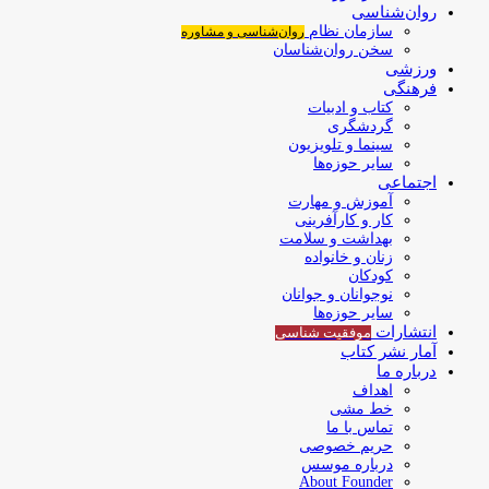
روان‌شناسی
سازمان نظام
روان‌شناسی و مشاوره
سخن روان‌شناسان
ورزشی
فرهنگی
کتاب و ادبیات
گردشگری
سینما و تلویزیون
سایر حوزه‌ها
اجتماعی
آموزش و مهارت
کار و کارآفرینی
بهداشت و سلامت
زنان و خانواده
کودکان
نوجوانان و جوانان
سایر حوزه‌ها
انتشارات
موفقیت‌ شناسی
آمار نشر کتاب
درباره ما
اهداف
خط مشی
تماس با ما
حریم خصوصی
درباره موسس
About Founder