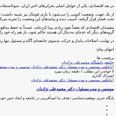
در بعد اقتصادی، یکی از عوامل اصلی بحران‌های اخیر ایران، سوءاستف
از یک جهت، وضعیت کنونی را می‌شود با بازی فوتبال نیز شبیه دانست:
تحت فشار قرار گرفته، آسیب دیده و پیامدهای این وضعیت را تجربه می‌کن
مفسدان اقتصادی که بعضاً نفوذ زیادی پیدا کرده‌اند، عمدتاً به حفظ مناف
گروه‌های دیگر که عده‌ای به‌دنبال آن هستند حاکم شود، باز هم راه خود را
در نهایت، اصلاحات پایدار و حرکت به‌سوی جامعه‌ای آگاه و مسئول تنه
انتهای پیام/
برچسب ها
جامعه
دانشگاه
محمدعلی نژادیان
موسس و مدیرمسئول:
0
خواندن این مطلب 1 دقیقه زمان میبرد
اشتراک گذاری
چاپ
فیس
توئیتر
واتس
تلگرام
لینکدین
اشتراک
(X)
آپ
بوک
گذاری
موسس و مدیرمسئول: دکتر محمدعلی نژادیان
از
طریق
ایمیل
پایگاه خبری موفقیت‌شناسی | هدف ما امیدآفرینی در جامعه و ایجاد حس خو
وبسایت
لینکدین
اینستاگرام