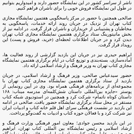
ناشر از سراسر کشور در این نمایشگاه حضور دارند و امیدواریم بتوانیم
در طول این نمایشگاه فروش خوبی را برای ناشران فراهم کنیم.
صالحی همچنین با حضور در مرکز پاسخگویی هفتمین نمایشگاه مجازی
کتاب تهران از نزدیک در جریان روند ارائه خدمات، پاسخگویی به
مخاطبان و پشتیبانی از خریداران و ناشران قرار گرفت. در ادامه نیز از
بخش مانیتورینگ ستاد برگزاری هفتمین نمایشگاه مجازی کتاب تهران
دیدن کرد و در جریان اطلاعات لحظه‌ای (خرید، فروش و پست) این
رویداد قرار گرفت.
ابراهیم حیدری نیز در جریان این بازدید گزارشی از روند فعالیت ها،
آماده‌سازی، بسته‌بندی و توزیع کتاب در ایام برگزاری هفتمین نمایشگاه
مجازی کتاب تهران به وزیر فرهنگ و ارشاد اسلامی ارائه داد.
حضور سیدعباس صالحی، وزیر فرهنگ و ارشاد اسلامی، در جریان
بازدید از ستاد برگزاری هفتمین نمایشگاه مجازی کتاب تهران با
مجموعه‌ای از برنامه‌های فرهنگی همراه بود. وی در آیین رونمایی از
پوستر «جایزه بین‌المللی داستان شش‌کلمه‌ای مدرسه میناب: ۱۶۸
داستان کوتاه ناتمام» شرکت کرد و همچنین در استودیوی شبکه کتاب
مستقر در محل ستاد برگزاری نمایشگاه حضور یافت. صالحی در ادامه
این بازدید در نشست فرهنگی سرای اهل قلم خانه کتاب و ادبیات ایران
نیز شرکت کرد و با فعالان حوزه کتاب و ادبیات به گفت‌وگو پرداخت.
در این بازدید محسن جوادی؛‌ معاون امور فرهنگی وزارت فرهنگ و
ارشاد اسلامی و رئیس نمایشگاه بین المللی کتاب تهران، ابراهیم
حیدری؛ مدیرعامل خانه کتاب و ادبیات ایران و قائم مقام نمایشگاه