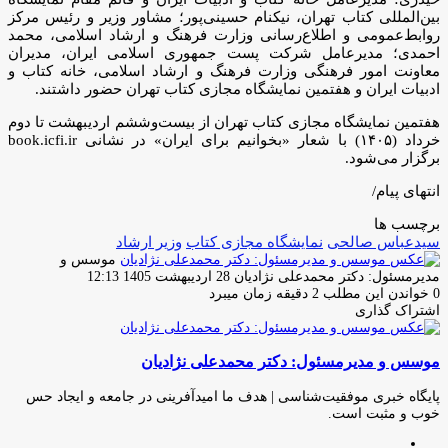
بین‌المللی کتاب تهران، نیکنام حسینی‌پور؛ مشاور وزیر و رئیس مرکز
روابط‌عمومی و اطلاع‌رسانی وزارت فرهنگ و ارشاد اسلامی، محمد
احمدی؛ مدیرعامل شرکت پست جمهوری اسلامی ایران، مدیران
معاونت امور فرهنگی وزارت فرهنگ و ارشاد اسلامی، خانه کتاب و
ادبیات ایران و هفتمین نمایشگاه مجازی کتاب تهران حضور داشتند.
هفتمين نمايشگاه مجازی كتاب تهران از بيست‌وششم ارديبهشت تا دوم
خرداد (۱۴۰۵) با شعار «بخوانيم برای ايران» در نشانی book.icfi.ir
برگزار می‌شود.
انتهای پیام/
برچسب ها
سیدعباس صالحی
نمایشگاه مجازی کتاب
وزیر ارشاد
موسس و
ارسال
مدیرمسئول: دکتر محمدعلی نژادیان
28 اردیبهشت 1405 12:13
ایمیل
0
خواندن این مطلب 2 دقیقه زمان میبرد
اشتراک گذاری
چاپ
فیس
توئیتر
واتس
تلگرام
لینکدین
اشتراک
(X)
آپ
بوک
گذاری
موسس و مدیرمسئول: دکتر محمدعلی نژادیان
از
طریق
ایمیل
پایگاه خبری موفقیت‌شناسی | هدف ما امیدآفرینی در جامعه و ایجاد حس
خوب و مثبت است.
وبسایت