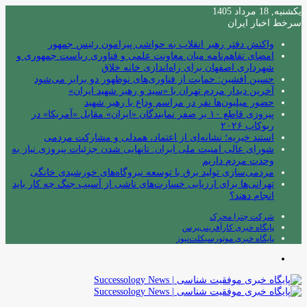
یکشنبه, 18 مرداد 1405
سرخط اخبار ایران
واکنش دفتر رهبر انقلاب به حواشی پیرامون رئیس جمهور
امضای تفاهم‌نامه میان معاونت علمی و فناوری ریاست جمهوری و
شهرداری اصفهان برای راه‌اندازی خانه خلاق
حسین افشین: حمایت از فناوری‌های نوظهور دو برابر می‌شود
آخرین دیدار مردم تهران با «سید و رهبر شهید ایران»
حضور میلیون‌ها نفر در مراسم وداع با رهبر شهید
پیروزی قاطع ۱۰ بر صفر نمایندگان «ایران» مقابل «آمریکا» در
ربوکاپ ۲۰۲۶
استند خیریه؛ نشانه‌ای از اعتماد، همدلی و مشارکت مردمی
شورای عالی امنیت ملی ایران: تانهایی شدن جزئیات پیروزی نیاز به
وحدت مردم داریم
مردمی‌سازی تولید برق با توسعه نیروگاه‌های خورشیدی خانگی
تهرانی‌ها برای ارزیابی خسارت‌های ناشی از آسیب جنگ چه کار باید
انجام دهند؟
شرکت چترا محرک
پایگاه خبری کارآفرینی‌پرس
پایگاه خبری موتورسیکلت‌نیوز
منو