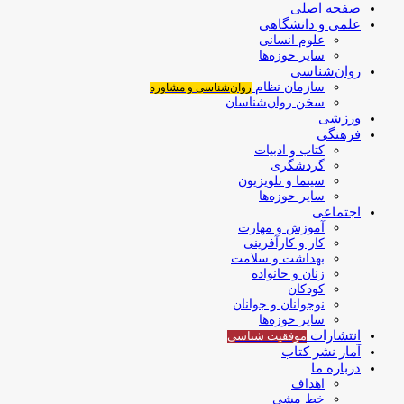
صفحه اصلی
علمی و دانشگاهی
علوم انسانی
سایر حوزه‌ها
روان‌شناسی
سازمان نظام
روان‌شناسی و مشاوره
سخن روان‌شناسان
ورزشی
فرهنگی
کتاب و ادبیات
گردشگری
سینما و تلویزیون
سایر حوزه‌ها
اجتماعی
آموزش و مهارت
کار و کارآفرینی
بهداشت و سلامت
زنان و خانواده
کودکان
نوجوانان و جوانان
سایر حوزه‌ها
انتشارات
موفقیت‌ شناسی
آمار نشر کتاب
درباره ما
اهداف
خط مشی