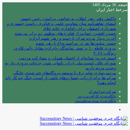
جمعه, 16 مرداد 1405
سرخط اخبار ایران
واکنش دفتر رهبر انقلاب به حواشی پیرامون رئیس جمهور
امضای تفاهم‌نامه میان معاونت علمی و فناوری ریاست جمهوری و
شهرداری اصفهان برای راه‌اندازی خانه خلاق
حسین افشین: حمایت از فناوری‌های نوظهور دو برابر می‌شود
آخرین دیدار مردم تهران با «سید و رهبر شهید ایران»
حضور میلیون‌ها نفر در مراسم وداع با رهبر شهید
پیروزی قاطع ۱۰ بر صفر نمایندگان «ایران» مقابل «آمریکا» در
ربوکاپ ۲۰۲۶
استند خیریه؛ نشانه‌ای از اعتماد، همدلی و مشارکت مردمی
شورای عالی امنیت ملی ایران: تانهایی شدن جزئیات پیروزی نیاز به
وحدت مردم داریم
مردمی‌سازی تولید برق با توسعه نیروگاه‌های خورشیدی خانگی
تهرانی‌ها برای ارزیابی خسارت‌های ناشی از آسیب جنگ چه کار باید
انجام دهند؟
شرکت چترا محرک
پایگاه خبری کارآفرینی‌پرس
پایگاه خبری موتورسیکلت‌نیوز
منو