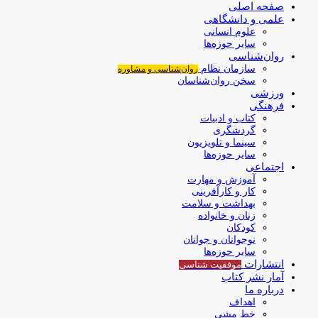
صفحه اصلی
علمی و دانشگاهی
علوم انسانی
سایر حوزه‌ها
روان‌شناسی
سازمان نظام
روان‌شناسی و مشاوره
سخن روان‌شناسان
ورزشی
فرهنگی
کتاب و ادبیات
گردشگری
سینما و تلویزیون
سایر حوزه‌ها
اجتماعی
آموزش و مهارت
کار و کارآفرینی
بهداشت و سلامت
زنان و خانواده
کودکان
نوجوانان و جوانان
سایر حوزه‌ها
انتشارات
موفقیت‌ شناسی
آمار نشر کتاب
درباره ما
اهداف
خط مشی