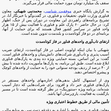
سقف یک میلیارد تومان مورد حمایت مالی قرار می‌گیرند.
به گزارش پایگاه خبری
موفقیت شناسی
،
محمدنبی شهیکی
، معاون
فناوری وزارت علوم، تحقیقات و فناوری، در گفت‌و‌گو با خبرنگار آنا، در
تشریح برنامه‌های راهبردی این معاونت در دوران پس از جنگ، اظهار
کرد: در حال حاضر ۶۰ پارک علم و فناوری با فعالیت بیش از ۱۵ هزار
واحد فناور در سراسر کشور فعال هستند که برای حمایت از آنها،
برنامه‌ای در دو فاز کوتاه‌مدت و بلندمدت تدوین شده است.
ارتقای تاب‌آوری واحد‌های فناور در فاز کوتاه‌مدت
شهیکی با بیان اینکه اولویت اصلی در فاز کوتاه‌مدت، ارتقای ضریب
آسیب پذیری و تاب‌آوری شرکت‌های دانش‌بنیان و واحد‌های فناور است،
گفت: بر این اساس، بسته حمایتی ویژه ده بندی به پارک‌های فناوری
ابلاغ شده است. طبق این برنامه، به پارک‌ها مأموریت داده شده تا بیش
از ۴۰ درصد از ردیف بودجه سنواتی خود را به حمایت از واحد‌های کوچک
و پیشرو اختصاص دهند.
وی از استمهال کامل بدهی‌های اجاره‌بهای واحد‌های مستقر در
پارک‌های فناوری خبر داد و افزود: برای شرکت‌هایی که دچار آسیب
شده‌اند، برنامه ویژه «منتورینگ» در نظر گرفته شده است تا در مسیر
بازگشت به فعالیت، یاری‌رسان آنها باشد.
تأمین مالی از طریق خطوط اعتباری ویژه
معاون فناوری وزیر علوم با اشاره به دغدغه دسترسی به منابع مالی،