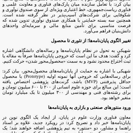
بیان کرد: با تعامل سازنده میان پارک‌های فناوری و معاونت علمی و
فناوری ریاست‌جمهوری، خط اعتباری ویژه‌ای از سوی صندوق نوآوری و
شکوفایی برای شرکت‌های آسیب‌پذیر در نظر گرفته شده است.
همچنین سه بسته حمایتی با همکاری صندوق نوآوری تدوین شده که
فرصت مناسبی برای تأمین منابع مالی و سرمایه‌ای واحد‌های
دانش‌بنیان فراهم می‌آورد.
تغییر الگوی پایان‌نامه‌ها؛ از تئوری تا محصول
شهیکی به تحول در نظام پایان‌نامه‌ها و رساله‌های دانشگاهی اشاره
کرد و گفت: هدف ما این است که خروجی پایان‌نامه‌ها صرفاً به مقاله یا
ثبت اختراع محدود نشود و به سمت «محصول‌محور شدن» حرکت کنیم.
شهیکی با اشاره به حمایت از پایان‌نامه‌های محصول‌محور، بیان کرد:
برای رساله‌هایی که خروجی آنها نمونه اولیه (Prototype) یا محصول
حداقل پذیرفتنی (MVP) باشد، گرنت‌های پژوهشی اختصاص یافته
است؛ این مبالغ برای حوزه علوم انسانی از ۲۰۰ تا ۶۰۰ میلیون تومان و
برای رشته‌های فنی و مهندسی از ۳۰۰ میلیون تا یک میلیارد تومان
متغیر خواهد بود.
ورود منتور‌های صنعتی و بازاری به پایان‌نامه‌ها
معاون فناوری وزارت علوم در پایان، از ایجاد یک الگوی نوین در
پایان‌نامه‌ها خبر داد و تصریح کرد: در رویکرد جدید، علاوه بر استاد
راهنما و مشاور، دو «منتور» به تیم پژوهشی اضافه خواهند شد؛ یک