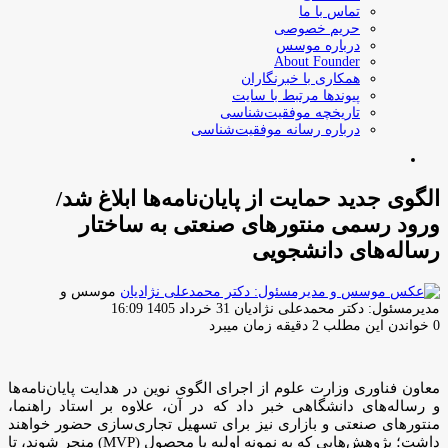
تماس با ما
حریم خصوصی
درباره موسس
About Founder
همکاری با خبرنگاران
پیوندها مرتبط با سایت
تاریخچه موفقیت‌شناسی
درباره رسانه موفقیت‌شناسی
جستجو
برای
الگوی جدید حمایت از پایان‌نامه‌ها ابلاغ شد/
ورود رسمی منتور‌های صنعتی به ساختار
رساله‌های دانشجویی
موسس و
ارسال
مدیرمسئول: دکتر محمدعلی نژادیان
31 خرداد 1405 16:09
ایمیل
0
خواندن این مطلب 2 دقیقه زمان میبرد
معاون فناوری وزارت علوم از اجرای الگوی نوین در هدایت پایان‌نامه‌ها
و رساله‌های دانشگاهی خبر داد که در آن، علاوه بر استاد راهنما،
منتورهای صنعتی و بازاری نیز برای تسهیل تجاری‌سازی حضور خواهند
داشت؛ پژوهش‌هایی که به نمونه اولیه یا محصول (MVP) منجر شوند، تا