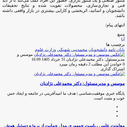
منتور صنعتی و یک منتور بازاری. حضور این افراد کمک می‌کند تا از دید
فنی و تجاری‌سازی، محصولات تقویت شده و نتایج تحقیقات
دانشجویان و اساتید، اثربخشی و کارایی بیشتری در بازار واقعی داشته
باشد.
انتهای پیام/
منبع
آنا
برچسب ها
پایان نامه
دانشجویان
محمدنبی شهیکی
وزارت علوم
موسس و
ارسال
مدیرمسئول: دکتر محمدعلی نژادیان
31 خرداد 1405 16:09
ایمیل
0
خواندن این مطلب 2 دقیقه زمان میبرد
اشتراک گذاری
چاپ
فیس
توئیتر
واتس
تلگرام
لینکدین
اشتراک
(X)
آپ
بوک
گذاری
موسس و مدیرمسئول: دکتر محمدعلی نژادیان
از
طریق
ایمیل
پایگاه خبری موفقیت‌شناسی | هدف ما امیدآفرینی در جامعه و ایجاد حس
خوب و مثبت است.
وبسایت
لینکدین
اینستاگرام
معاونت
معاونت علمی ریاست جمهوری مدل حمایت از پروژه دستیار هوش