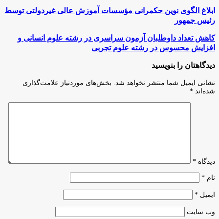
ابلاغ
ابلاغ الگوی نوین حکمرانی مؤسسات آموزش عالی غیردولتی توسط
الگوی
رئیس جمهور
نوین
حکمرانی
کاهش
کاهش تعداد داوطلبان آزمون سراسری در رشته‌ علوم انسانی و
مؤسسات
تعداد
افزایش محسوس در رشته علوم تجربی
آموزش
داوطلبان
عالی
آزمون
دیدگاهتان را بنویسید
غیردولتی
سراسری
توسط
در
نشانی ایمیل شما منتشر نخواهد شد.
بخش‌های موردنیاز علامت‌گذاری
رئیس
رشته‌
شده‌اند
*
جمهور
علوم
انسانی
و
افزایش
محسوس
در
رشته
علوم
دیدگاه
*
تجربی
نام
*
ایمیل
*
وب‌ سایت