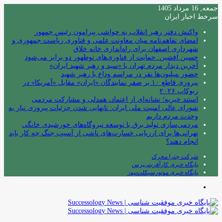
جمعه, 16 مرداد 1405
سرخط اخبار ایران
واکنش دفتر رهبر انقلاب به حواشی پیرامون رئیس جمهور
امضای تفاهم‌نامه میان معاونت علمی و فناوری ریاست جمهوری و
شهرداری اصفهان برای راه‌اندازی خانه خلاق
حسین افشین: حمایت از فناوری‌های نوظهور دو برابر می‌شود
آخرین دیدار مردم تهران با «سید و رهبر شهید ایران»
حضور میلیون‌ها نفر در مراسم وداع با رهبر شهید
پیروزی قاطع ۱۰ بر صفر نمایندگان «ایران» مقابل «آمریکا» در
ربوکاپ ۲۰۲۶
استند خیریه؛ نشانه‌ای از اعتماد، همدلی و مشارکت مردمی
شورای عالی امنیت ملی ایران: تانهایی شدن جزئیات پیروزی نیاز به
وحدت مردم داریم
مردمی‌سازی تولید برق با توسعه نیروگاه‌های خورشیدی خانگی
تهرانی‌ها برای ارزیابی خسارت‌های ناشی از آسیب جنگ چه کار باید
انجام دهند؟
شرکت چترا محرک
پایگاه خبری کارآفرینی‌پرس
پایگاه خبری موتورسیکلت‌نیوز
منو