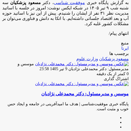
به گزارش پایگاه خبری
موفقیت شناسی
، دکتر
مسعود پزشکیان
سه
شنبه شب ۹ تیر ۱۴۰۵ در شبکه ایکس نوشت: امروز در جلسه با اساتید
مدیریت نظر ۳۱ نفر از ایشان را شنیدم. پیش از این نیز با اساتید حوزه
آب و بعد اقتصاد جلساتی داشته‌ایم. با اتکا به دانش و فناوری می‌توان بر
مشکلات کشور غلبه کرد.
انتهای پیام/
منبع
ایرنا
برچسب ها
مسعود پزشکیان
وزارت علوم
موسس و
ارسال
مدیرمسئول: دکتر محمدعلی نژادیان
9 تیر 1405 23:58
ایمیل
0
کمتر از یک دقیقه
اشتراک گذاری
چاپ
فیس
توئیتر
واتس
تلگرام
لینکدین
اشتراک
(X)
آپ
بوک
گذاری
موسس و مدیرمسئول: دکتر محمدعلی نژادیان
از
طریق
ایمیل
پایگاه خبری موفقیت‌شناسی | هدف ما امیدآفرینی در جامعه و ایجاد حس
خوب و مثبت است.
وبسایت
لینکدین
اینستاگرام