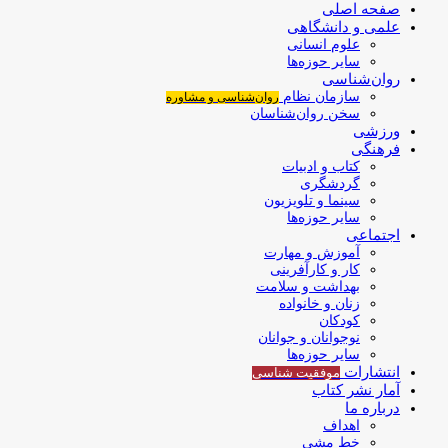
صفحه اصلی
علمی و دانشگاهی
علوم انسانی
سایر حوزه‌ها
روان‌شناسی
سازمان نظام
روان‌شناسی و مشاوره
سخن روان‌شناسان
ورزشی
فرهنگی
کتاب و ادبیات
گردشگری
سینما و تلویزیون
سایر حوزه‌ها
اجتماعی
آموزش و مهارت
کار و کارآفرینی
بهداشت و سلامت
زنان و خانواده
کودکان
نوجوانان و جوانان
سایر حوزه‌ها
انتشارات
موفقیت‌ شناسی
آمار نشر کتاب
درباره ما
اهداف
خط مشی