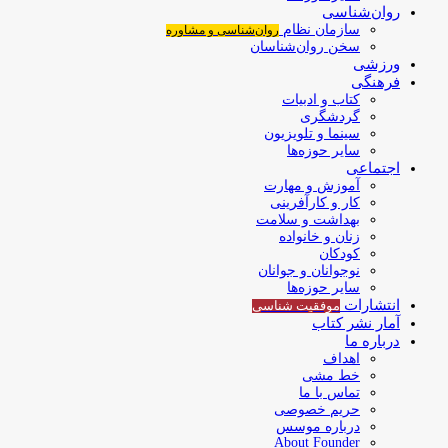
روان‌شناسی
سازمان نظام
روان‌شناسی و مشاوره
سخن روان‌شناسان
ورزشی
فرهنگی
کتاب و ادبیات
گردشگری
سینما و تلویزیون
سایر حوزه‌ها
اجتماعی
آموزش و مهارت
کار و کارآفرینی
بهداشت و سلامت
زنان و خانواده
کودکان
نوجوانان و جوانان
سایر حوزه‌ها
انتشارات
موفقیت‌ شناسی
آمار نشر کتاب
درباره ما
اهداف
خط مشی
تماس با ما
حریم خصوصی
درباره موسس
About Founder