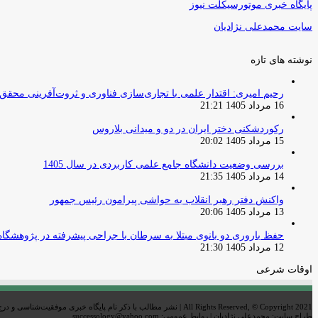
پایگاه خبری موتورسیکلت نیوز
سایت محمدعلی نژادیان
نوشته های تازه
رحیم امیری: اقتدار علمی با تجاری‌سازی فناوری و ثروت‌آفرینی محقق
16 مرداد 1405 21:21
رکوردشکنی دختر ایران در دو و میدانی بلاروس
15 مرداد 1405 20:02
بررسی وضعیت دانشگاه جامع علمی کاربردی در سال 1405
14 مرداد 1405 21:35
واکنش دفتر رهبر انقلاب به حواشی پیرامون رئیس جمهور
13 مرداد 1405 20:06
حفظ باروری دو بانوی مبتلا به سرطان با جراحی پیشرفته در پژوهشگاه
12 مرداد 1405 21:30
اوقات شرعی
All Rights Reserved, © Copyright 2021 | نشر مطالب با ذکر نام پایگاه خبری موفقیت‌شناسی و درج لینک خبر بلامانع است
طراح سایت: محمدعلی نژادیان | روابط عمومی: successology@yahoo.com