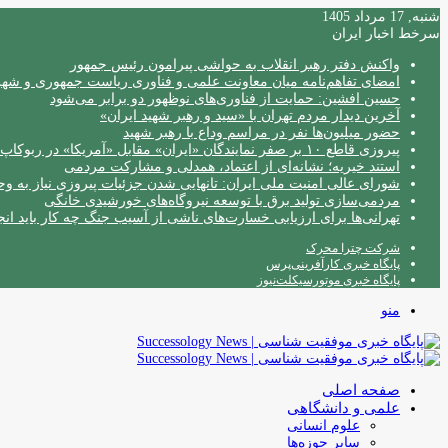
شنبه, 17 مرداد 1405
سرخط اخبار ایران
واکنش دفتر رهبر انقلاب به حواشی پیرامون رئیس جمهور
امضای تفاهم‌نامه میان معاونت علمی و فناوری ریاست جمهوری و شهردا
حسین افشین: حمایت از فناوری‌های نوظهور دو برابر می‌شود
آخرین دیدار مردم تهران با «سید و رهبر شهید ایران»
حضور میلیون‌ها نفر در مراسم وداع با رهبر شهید
پیروزی قاطع ۱۰ بر صفر نمایندگان «ایران» مقابل «آمریکا» در ربوکاپ ۲۰۲۶
استند خیریه؛ نشانه‌ای از اعتماد، همدلی و مشارکت مردمی
شورای عالی امنیت ملی ایران: تانهایی شدن جزئیات پیروزی نیاز به و
مردمی‌سازی تولید برق با توسعه نیروگاه‌های خورشیدی خانگی
تهرانی‌ها برای ارزیابی خسارت‌های ناشی از آسیب جنگ چه کار باید انج
شرکت چترا محرک
پایگاه خبری کارآفرینی‌پرس
پایگاه خبری موتورسیکلت‌نیوز
منو
صفحه اصلی
علمی و دانشگاهی
علوم انسانی
سایر حوزه‌ها