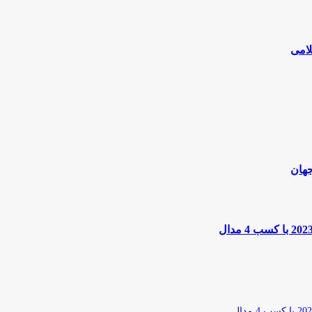
لامی
جهان