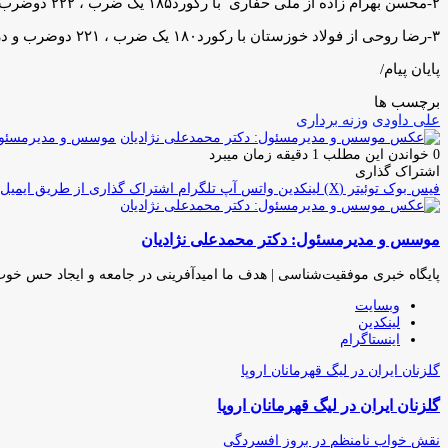
۲-محسن بهرام زاده از ملی حفاری با رکورد۱۸۵ یک ضرب ، ۲۲۲ دوضرب و در مجموع رکورد ۴۰۷ کیلوگرم
۳-رضا روحی از فولاد خوزستان با رکورد۱۸۰ یک ضرب ، ۲۲۱ دوضرب و در مجموع رکورد ۴۰۱ کیلوگرم
پایان پیام/
برچسب ها
علی داودی
وزنه برداری
موسس و مدیرمسئول:
0
خواندن این مطلب 1 دقیقه زمان میبرد
اشتراک گذاری
فیس بوک
توئیتر (X)
لینکدین
واتس آپ
تلگرام
اشتراک گذاری از طریق ایمیل
موسس و مدیرمسئول: دکتر محمدعلی نژادیان
پایگاه خبری موفقیت‌شناسی | هدف ما امیدآفرینی در جامعه و ایجاد حس خو
وبسایت
لینکدین
اینستاگرام
گلزنان ایران در لیگ قهرمانان اروپا
گلزنان ایران در لیگ قهرمانان اروپا
نقش خواب نامنظم در بروز افسردگی