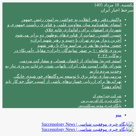
یکشنبه, 18 مرداد 1405
سرخط اخبار ایران
واکنش دفتر رهبر انقلاب به حواشی پیرامون رئیس جمهور
امضای تفاهم‌نامه میان معاونت علمی و فناوری ریاست جمهوری و
شهرداری اصفهان برای راه‌اندازی خانه خلاق
حسین افشین: حمایت از فناوری‌های نوظهور دو برابر می‌شود
آخرین دیدار مردم تهران با «سید و رهبر شهید ایران»
حضور میلیون‌ها نفر در مراسم وداع با رهبر شهید
پیروزی قاطع ۱۰ بر صفر نمایندگان «ایران» مقابل «آمریکا» در
ربوکاپ ۲۰۲۶
استند خیریه؛ نشانه‌ای از اعتماد، همدلی و مشارکت مردمی
شورای عالی امنیت ملی ایران: تانهایی شدن جزئیات پیروزی نیاز به
وحدت مردم داریم
مردمی‌سازی تولید برق با توسعه نیروگاه‌های خورشیدی خانگی
تهرانی‌ها برای ارزیابی خسارت‌های ناشی از آسیب جنگ چه کار باید
انجام دهند؟
شرکت چترا محرک
پایگاه خبری کارآفرینی‌پرس
پایگاه خبری موتورسیکلت‌نیوز
منو