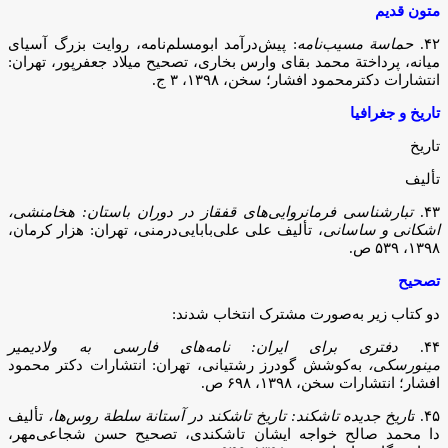
متون قدیم
۴۲.
حماسة مسیب‌نامه
: پیش‌درآمد ابومسلم‌نامه، روایت بزرگ آسیای
میانه، پرداختة محمد بقای وارس بخاری، تصحیح میلاد جعفرپور، تهران:
انتشارات دکترمحمود افشار؛ سخن، ۱۳۹۸، ۳ ج.
تاریخ و جغرافیا
تاریخ
تألیف
۴۳.
تبارشناسی فرمانروایی‌های قفقاز در دوران باستان: هخامنشی،
اشکانی و ساسانی
، تألیف علی علی‌بابایی‌درمنی، تهران: هزار کرمان،
۱۳۹۸، ۵۳۹ ص.
تصحیح
دو کتاب زیر به‌صورت مشترک انتخاب شدند:
۴۴.
دفتری برای ایران: نامه‌های فارسی به ولادیمیر
مینورسکی،
به‌کوشش گودرز رشتیانی، تهران: انتشارات دکتر محمود
افشار؛ انتشارات سخن، ۱۳۹۸، ۶۹۸ ص.
۴۵. ت
اریخ جدیده تاشکند: تاریخ تاشکند در آستانة سلطة روس‌ها،
تألیف
دا محمد صالح خواجه ایشان تاشکندی، تصحیح حسن شجاعی‌مهر،