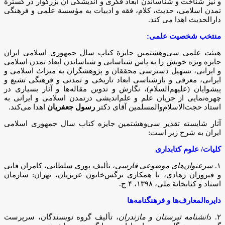
و نیز شناخت و شناساندن ابعاد فکری و اندیشگی آن بزرگوار در گسترة
تمدن اسلامی، حدیث، کلام، فقه و ادبیات به مؤسسة علمی و فرهنگی
دارالحدیث اهدا می کند.
منتخب شخصیت علمی:
هیئت علمی سی‌وهشتمین جایزة کتاب سال جمهوری اسلامی ایران
جایزه ویژه خویش را به پاس شناسایی و شناساندن ابعاد تمدن اسلامی
و ایرانی، تسهیل دسترسی محققان و پژوهشگران به میراث اسلامی و
ایرانی، معرفی و بازشناسی ابعاد تاریخی و تمدنی و فرهنگی تشیع و
پیشوایان (علیهم‌السلام)، نگارش و تدوین مقاله‌ها و آثار بسیاری در
چهره‌نمایی از جریان علم و علم‌اندیشی درتمدن اسلامی و ایرانی به
استاد حجت‌الاسلام‌والمسلمین آقای دکتر
رسول جعفریان
اهدا می‌کند.
آثار شایسته تقدیر سی‌وهشتمین جایزه کتاب سال جمهوری اسلامی
ایران به شرح زیر است:
کلیات/ علوم کتابداری
۱.
سرعنوان‌های موضوعی فارسی
، تألیف پوری سلطانی، کامران فانی
و فیروزان زهادی، با همکاری نرگس‌خاتون عزیزیان، تهران: سازمان
اسناد و کتابخانة ملی، ۱۳۹۸، ۴ ج.
دایره‌المعارف‌ها و فرهنگنامه‌ها
۲. د
انشنامه تبرستان و مازندران
، تألیف گروه نویسندگان، سرپرست