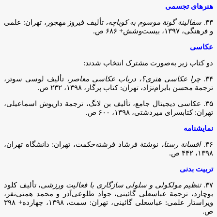
هنرهای تجسمی
۳۳.
سفالینة گونة موسوم به کوباچه،
تألیف فیروز مهجور، تهران: علمی
و فرهنگی، ۱۳۹۷، بیست‌وشش+ ۶۸۶ ص.
عکاسی
دو کتاب زیر به‌صورت مشترک انتخاب شدند:
۳۴.
چرا عکاسی هنری؟، درباب عکاسی معاصر،
تألیف لوسی سوتر،
ترجمة محسن بایرام‌نژاد، تهران: کتاب پرگار، ۱۳۹۸، ۲۳۲ ص.
۳۵. عکاسی دیجیتال جامع، تألیف بن لانگ، ترجمة داریوش اسماعیلی،
تهران: کتابسرای میردشتی، ۱۳۹۸، ۶۰۰ ص.
نمایشنامه
۳۶.
افسانة رستا،
نوشتة فرشاد فرشته‌حکمت، تهران: دانشگاه تهران،
۱۳۹۸، ۴۴۲ ص.
تربیت بدنی
۳۷.
تنظیم مولکولی و سلولی سازگاری با فعالیت ورزشی
، تألیف کلود
بوچارد، ترجمة عباسعلی گائینی، جواد طلوعی‌آذر و محمد همتی‌نفر،
ویراستار علمی: عباسعلی گائینی، تهران: سمت، ۱۳۹۸، چهارده+ ۳۹۸
ص.