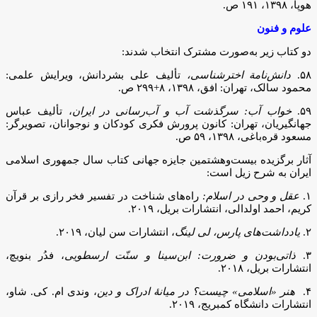
هوپا، ۱۳۹۸، ۱۹۱ ص.
علوم و فنون
دو کتاب زیر به‌صورت مشترک انتخاب شدند:
۵۸.
دانش‌نامة اخترشناسی،
تألیف علی بشردانش، ویرایش علمی:
محمود سالک، تهران: افق، ۱۳۹۸، ۸+۲۹۹ ص.
۵۹.
خواب آب: سرگذشت آب و آب‌رسانی در ایران
، تألیف عباس
جهانگیریان، تهران: کانون پرورش فکری کودکان و نوجوانان، تصویرگر:
مسعود قره‌باغی، ۱۳۹۸، ۵۹ ص.
آثار برگزیده بیست‌وهشتمین جایزه جهانی کتاب سال جمهوری اسلامی
ایران به شرح زیل است:
۱.
عقل و وحی در اسلام:
راه‌های شناخت در تفسیر فخر رازی بر قرآن
کریم، احمد اولدالی، انتشارات بریل، ۲۰۱۹.
۲.
یادداشت‌های پارس، لی لینگ
، انتشارات سن لیان، ۲۰۱۹.
۳.
ذاتی‌بودن و ضرورت: ابن‌سینا و سنّت ارسطویی
، فدُر بنویچ،
انتشارات بریل، ۲۰۱۸.
۴.
هنر «اسلامی» چیست؟ در میانۀ ادراک و دین
، وندی ام. کی. شاو،
انتشارات دانشگاه کمبریج، ۲۰۱۹.