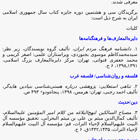
معرفی شدند.
برگزیدگان سی و هشتمین دوره جایزه کتاب سال جمهوری اسلامی
ایران به شرح ذیل است:
کلیات
دایره‌المعارف‌ها و فرهنگنامه‌ها
۱.
دانشنامه فرهنگ مردم ایران
، تألیف گروه نویسندگان، زیر نظر:
سیدمحمدکاظم موسوی بجنوردی، ویراستاران علمی: اصغر کریمی و
محمد جعفری قنواتی، تهران: مرکز دایره‌المعارف بزرگ اسلامی،
۱۳۹۱ـ۱۳۹۸، ۶ ج.
فلسفه و روان‌شناسی/ فلسفه غرب
۲.
تناهی استعلایی: پژوهشی درباره هستی‌شناسی بنیادین هایدگر
،
تألیف احمد رجبی، تهران: هرمس، ۱۳۹۸، پنجاه‌ودو+ ۴۹۳ ص.
دین/حدیث
۳.
مصباح السالکین لنهج‌البلاغه من کلام امیر المؤمنین علیه‌السلام
،
تألیف کمال‌الدین میثم بن علی بن میثم البحرانی، تحقیق مؤسسه آل
البیت علیهم‌السلام لإحیاء التراث، قم: مؤسسه آل البیت علیهم‌السلام
لإحیاء التراث، ۱۴۳۵ـ۱۴۴۲ق، ۶ ج.
سیره معصومین و اصحاب