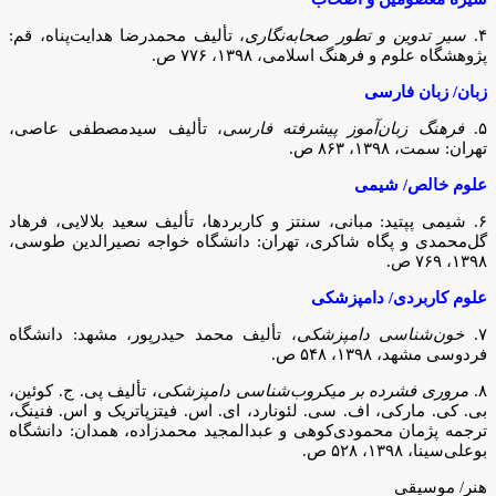
۴.
سیر تدوین و تطور صحابه‌نگاری
، تألیف محمدرضا هدایت‌پناه، قم:
پژوهشگاه علوم و فرهنگ اسلامی، ۱۳۹۸، ۷۷۶ ص.
زبان/ زبان فارسی
۵.
فرهنگ زبان‌آموز پیشرفته فارسی
، تألیف سیدمصطفی عاصی،
تهران: سمت، ۱۳۹۸، ۸۶۳ ص.
علوم خالص
/ شیمی
۶. شیمی پپتید: مبانی، سنتز و کاربردها، تألیف سعید بلالایی، فرهاد
گل‌محمدی و پگاه شاکری، تهران: دانشگاه خواجه نصیرالدین طوسی،
۱۳۹۸، ۷۶۹ ص.
علوم کاربردی/ دامپزشکی
۷.
خون‌شناسی دامپزشکی
، تألیف محمد حیدرپور، مشهد: دانشگاه
فردوسی مشهد، ۱۳۹۸، ۵۴۸ ص.
۸.
مروری فشرده بر میکروب‌شناسی دامپزشکی
، تألیف پی. ج. کوئین،
بی. کی. مارکی، اف. سی. لئونارد، ای. اس. فیتزپاتریک و اس. فنینگ،
ترجمه پژمان محمودی‌کوهی و عبدالمجید محمدزاده، همدان: دانشگاه
بوعلی‌سینا، ۱۳۹۸، ۵۲۸ ص.
هنر/ موسیقی