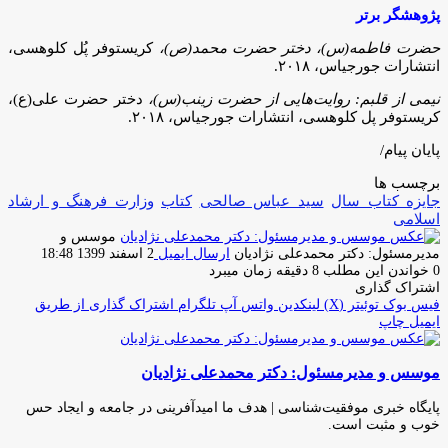
پژوهشگر برتر
حضرت فاطمه(س)، دختر حضرت محمد(ص)،
کریستوفر پُل کلوهسی،
انتشارات جورجیاس، ۲۰۱۸.
نیمی از قلبم: روایت‌هایی از حضرت زینب(س)،
دختر حضرت علی(ع)،
کریستوفر پل کلوهسی، انتشارات جورجیاس، ۲۰۱۸.
پایان پیام/
برچسب ها
جایزه کتاب سال
سید عباس صالحی
کتاب
وزارت فرهنگ و ارشاد
اسلامی
موسس و
مدیرمسئول: دکتر محمدعلی نژادیان
ارسال ایمیل
2 اسفند 1399 18:48
0
خواندن این مطلب 8 دقیقه زمان میبرد
اشتراک گذاری
فیس بوک
توئیتر (X)
لینکدین
واتس آپ
تلگرام
اشتراک گذاری از طریق
ایمیل
چاپ
موسس و مدیرمسئول: دکتر محمدعلی نژادیان
پایگاه خبری موفقیت‌شناسی | هدف ما امیدآفرینی در جامعه و ایجاد حس
خوب و مثبت است.