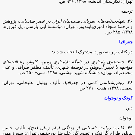
تهران: نگارستان اندیشه، ۱۳۹۸، ۹۴۶ ص.
ترجمه
۴۶.
شهادت‌نامه‌های سریانی مسیحیان ایران در عصر ساسانی
، پژوهش
و ترجمۀ سجاد امیری‌باوندپور، تهران: مؤسسة آبی پارسی؛ پل فیروزه،
۱۳۹۸، ۲۸۵ ص.
جغرافیا
دو کتاب زیر به‌صورت مشترک انتخاب شدند:
۴۷.
جستجوی پایداری در دامگه ناپایداری زمین، کاوش رهیافت‌های
مواجهه با تغییر آب‌وهوا در توسعة شهری،
تألیف مظفر صرافی و علی
محمدنژاد، تهران: دانشگاه شهید بهشتی، ۱۳۹۸، سی+ ۴۵۰ ص.
۴۸.
روش‌شناسی کمی در جغرافیا
، تألیف بهلول علیجانی، تهران:
سمت، ۱۳۹۸، هفت+ ۲۷۱ ص.
کودک و نوجوان
دین
نوجوان
۴۹.
غایب: روایت داستانی از زندگی امام زمان (عج)
، تألیف حسن
بیانلو، طراح گرافیک و تصویرگر: علیرضا پورحنیفه، تهران: سورة مهر،