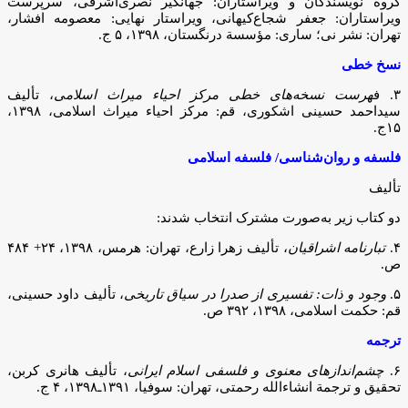
گروه نویسندگان و ویراستاران: جهانگیر نصری‌اشرفی، سرپرست
ویراستاران: جعفر شجاع‌کیهانی، ویراستار نهایی: معصومه افشار،
تهران‏‫: نشر نی؛ ساری: مؤسسة درنگستان‏‫، ۱۳۹۸، ۵ ج.
نسخ خطی
۳. ف
هرست نسخه‌های خطی مرکز احیاء میراث اسلامی
، تألیف
سیداحمد حسینی اشکوری، قم: مرکز احیاء میراث اسلامی، ۱۳۹۸،
۱۵ج.
فلسفه و روان‌شناسی/ فلسفه اسلامی
تألیف
دو کتاب زیر به‌صورت مشترک انتخاب شدند:
۴.
تبارنامه اشراقیان
، تألیف زهرا زارع، تهران: هرمس، ۱۳۹۸، ۲۴+ ۴۸۴
ص.
۵.
وجود و ذات: تفسیری از صدرا در سیاق تاریخی
، تألیف داود حسینی،
قم: حکمت اسلامی، ۱۳۹۸، ۳۹۲ ص.
ترجمه
۶.
چشم‌اندازهای معنوی و فلسفی اسلام ایرانی
، تألیف هانری کربن،
تحقیق و ترجمة انشاءالله رحمتی، تهران: سوفیا، ۱۳۹۱ـ۱۳۹۸، ۴ ج.