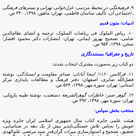
۹.
فرهیختگی در محیط مردمی: غزل‌خوانی تهرانی و بسترهای فرهنگی
ـ اجتماعی آن
، تألیف ساسان فاطمی، تهران: ماهور، ۱۳۹۸، ۳۴۰ ص.
ادبیات/ متون قدیم
۱۰. ریاض الملوک فی ریاضات السلوک، ترجمه و انشای نظام‌الدین
شامی، تصحیح بهروز ایمانی، تهران: انتشارات دکتر محمود افشار؛
سخن، ۱۳۹۸، ۹۵۴ ص.
تاریخ و جغرافیا/ مستندنگاری
دو کتاب زیر به‌صورت مشترک انتخاب شدند:
۱۱.
فرکانس ۱۱۶۰؛ اینجا آبادان؛ صدای مقاومت و ایستادگی،
نوشتة
فضل‌الله صابری، اصفهان: دفتر فرهنگ و مطالعات پایداری مرکز
استانی؛ تهران: سورة مهر، ۱۳۹۸، ۵۲۴ ص.
۱۲.
گوهر صبر: خاطرات گوهرالشریعة دستغیب
، نوشتة طیبه پازوکی،
تهران: سورة مهر، ۱۳۹۸، ۴۹۲ ص.
منتخب بخش سپاس:
هیئت علمی جایزه کتاب سال جمهوری اسلامی ایران جایزه ویژه
خویش را به‌پاس تلاش خستگی‌ناپذیر بیش از یک دهه در شناسایی،
تحقیق، تصحیح و استوارسازی میراث گران‌قدر سید مرتضی علم‌الهدی