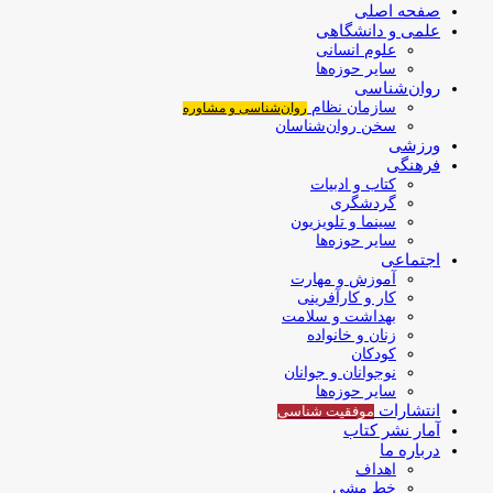
صفحه اصلی
علمی و دانشگاهی
علوم انسانی
سایر حوزه‌ها
روان‌شناسی
سازمان نظام
روان‌شناسی و مشاوره
سخن روان‌شناسان
ورزشی
فرهنگی
کتاب و ادبیات
گردشگری
سینما و تلویزیون
سایر حوزه‌ها
اجتماعی
آموزش و مهارت
کار و کارآفرینی
بهداشت و سلامت
زنان و خانواده
کودکان
نوجوانان و جوانان
سایر حوزه‌ها
انتشارات
موفقیت‌ شناسی
آمار نشر کتاب
درباره ما
اهداف
خط مشی