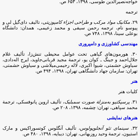
خواجه‌نصیرالدین طوسی، ۱۳۹۸، ۶۵۳ ص.
ترجمه
۲۹.
مکانیک مواد مرکب و طراحی اجزاء کامپوزیتی
، تالیف دای‌گیل لی و
پیوسو نام، ترجمه رحمن سیفی و محمد زعیمی، همدان: دانشگاه
بوعلی سینا، ۱۳۹۸، ۷۴۸ ص.
مهندسی کشاورزی و دامپروری
۳۰. هورمون‌های گیاهی تحت عوامل محیطی تنش‌زا، تألیف غلام
جلال‌احمد و جینگ ـ کوان یو، ترجمة مجید قربانی‌جاوید، ایرج اله‌دادی،
سیاوش حشمتی، شیوا اکبری، لاله رحیمی‌میلاشی و سیاوش حشمتی،
تهران: سازمان جهاد دانشگاهی تهران، ۱۳۹۸، ۴۹۴ ص.
هنر
کلیات هنر
۳۱.
پرسپکتیو به‌منزلة صورت سمبلیک
، تألیف اروین پانوفسکی، ترجمة
محمد سپاهی، تهران: چشمه، ۱۳۹۸، ۲۰۸ ص.
هنرهای نمایشی
۳۲.
سینمای تئو آنجلوپولوس،
تألیف آنگلوس کوتسوراکیس و مارک
استیون، ترجمة وحید روزبهانی، تهران: دیبایه، ۱۳۹۸، ۴۸۰ ص.