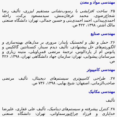
مهندسی مواد و معدن
۲۵.
ساخت افزایشی با رسوب‌نشانی مستقیم لیزری
، تألیف رضا
شجاع‌رضوی، محمد عرفان‌منش، سیدمسعود برکت، راحله
احمدی‌پیدانی، احمد احمدی‌بنی و حسین جمالی، تهران: دانشگاه صنعتی
مالک اشتر، ۱۳۹۸، ۴۲۲ ص.
مهندسی صنایع
۲۶.
حمل و نقل و لجستیک پایدار: مروری بر مدل‌های بهینه‌سازی و
الگوریتم‌های حل پیشنهادی
، تألیف دیدم سینار، کنستانتین گالکیس و
پانوس ام ار پاردالوس، ترجمة مرتضی قمی‌اویلی، متینه زیاری و
میرسامان پیشوایی، تهران: سازمان جهاد دانشگاهی تهران، ۱۳۹۸، ۴۲۶
ص.
مهندسی کامپیوتر
۲۷.
طراحی کامپیوتری سیستم‌های دیجیتال
، تألیف مرتضی
صاحب‌الزمانی، اصفهان: شیخ بهایی، ۱۳۹۸، ۷۳۶ ص.
مهندسی مکانیک
تألیف
۲۸.
کنترل پیشرفته و سیستم‌های دینامیک
، تألیف علی غفاری، علیرضا
خدایاری و فرزاد چراغ‌پورسماواتی، تهران: دانشگاه صنعتی