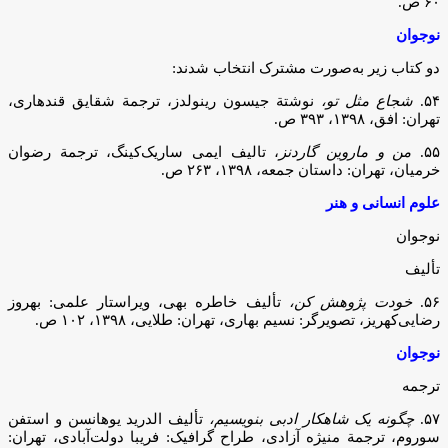
۶۰ ص.
نوجوان
دو کتاب زیر به‌صورت مشترک انتخاب شدند:
۵۴.
شجاع مثل تو،
نوشتة جیسون رینولدز، ترجمة شقایق قندهاری،
تهران: افق، ۱۳۹۸، ۳۹۳ ص.
۵۵.
من و ماروین گاردنز
، تالیف ایمی ساریک‌کینگ، ترجمة رضوان
خرمیان، تهران: داستان جمعه، ۱۳۹۸، ۲۶۳ ص.
علوم انسانی و هنر
نوجوان
تألیف
۵۶.
خودت پژوهش کن،
تألیف خاطره بهی، ویراستار علمی: بهروز
رضایی‌کهریز، تصویرگر: نسیم بهاری، تهران: طلایی، ۱۳۹۸، ۱۰۲ ص.
نوجوان
ترجمه
۵۷.
چگونه یک شاهکار ادبی بنویسیم،
تألیف الدرید یوهانسن و استفن
‌سوروم، ترجمة منیژه آزادی، طراح گرافیک: فریبا دولت‌آبادی، تهران: