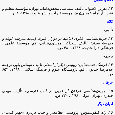
۱۲. تقریر الاصول، تألیف سیدعلی محقق‌داماد، تهران: مؤسسة تنظیم و
نشر آثار امام خمینی(ره)، مؤسسة چاپ و نشر عروج، ۱۳۹۸، ۴ ج.
کلام
تألیف
۱۳.
جریان‌شناسی فکری امامیه در دوران فترت (میانة مدرسة کوفه و
مدرسة بغداد)
، تألیف سیداکبر موسوی‌تنیانی، قم: مؤسسة علمی ـ
فرهنگی دارالحدیث، ۱۳۹۸، ۴۸۰ ص.
ترجمه
۱۴.
فرهنگ چندمعنایی: روایتی دیگر از اسلام
، تألیف توماس باوِر، ترجمة
غلامرضا خدیوی، قم: پژوهشگاه علوم و فرهنگ اسلامی، ۱۳۹۸، ۶۵۲
ص.
عرفان
۱۵.
جریان‌شناسی عرفان ابن‌عربی در ادب فارسی
، تألیف مهدی
حیدری، تهران: مولی، ۱۳۹۸، ۷۳۰ ص.
ادیان دیگر
۱۶.
راه کنفوسیوس: پژوهشی نظامدار و جدید درباره «چهار کتاب»
،