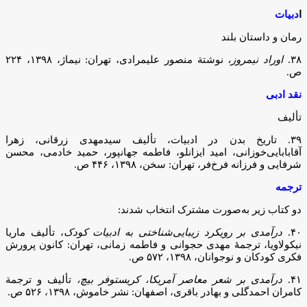
ا
دبیات
رمان و داستان بلند
۳۸.
اوراد نیمروز،
نوشتة منصور علیمرادی، تهران: نیماژ، ۱۳۹۸، ۲۲۴
ص.
نقد ادبی
تألیف
۳۹. تاریخ بدن در ادبیات، تألیف سیدمهدی زرقانی، زهرا
آقابابایی‌خوزانی، امید ایزانلو، فاطمه جهانپور، حمید خادمی، محسن
شرفایی و فرزانه فرخ‌فر، تهران: سخن، ۱۳۹۸، ۴۴۶ ص.
ترجمه
دو کتاب زیر به‌صورت مشترک انتخاب شدند:
۴۰.
درآمدی بر رویکرد زیبایی‌شناختی به ادبیات کودک
، تألیف ماریا
نیکولاویا، ترجمۀ مهدی حجوانی و فاطمه زمانی، تهران: کانون پرورش
فکری کودکان و نوجوانان، ۱۳۹۸، ۵۷۲ ص.
۴۱.
درآمدی بر شعر معاصر آمریکا، کریستوفر بیچ،
تألیف و ترجمة
کامران احمدگلی و بهادر باقری، اصفهان: نشر خاموش، ۱۳۹۸، ۵۲۶ ص.