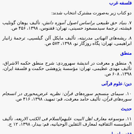
فلسفه غرب
دو کتاب زیر به‌صورت مشترک انتخاب شدند:
۷.
بنیاد حق طبیعی براساس اصول آموزه دانش
، تألیف یوهان گوتلیب
فیشته، ترجمۀ سیدمسعود حسینی، تهران: ققنوس، ۱۳۹۸، ۴۵۶ ص.
۸.
ریشه‌های الهیاتی مدرنیته
، تألیف مایکل آلن گیلسپی، ترجمۀ زانیار
ابراهیمی، تهران: پگاه روزگار نو، ۱۳۹۸، ۵۷۳ ص.
منطق
۹. منطق و معرفت در اندیشة سهروردی: شرح منطق حکمه الاشراق،
تألیف مهدی عظیمی، تهران: مؤسسة پژوهشی حکمت و فلسفة ایران،
۱۳۹۸، ۶۰۸ ص.
دین/ علوم قرآنی
۱۰.
سیمای منسجم سوره‌های قرآن: نظریه غرض‌محوری در انسجام
سوره‌های قرآن
، تألیف حامد معرفت، قم: تمهید، ۱۳۹۸، ۴۱۶ ص.
حدیث
۱۱.
موسوعه معارف اهل البیت علیهم‌السلام فی الکتب الاربعه
، تألیف
المؤسسه الثقافیه لمعارف الثقلین الوحیانیه، قم: بیدار، ۱۳۹۸، ۱۲ ج.
فقه و اصول