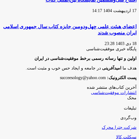
17 اردیبهشت 1404 14:17
اعضای هیئت علمی چهل‌ودومین جایزه کتاب سال جمهوری اسلامی
ایران منصوب شدند
18 دی 1403 23:28
پایگاه‌ خبری موفقیت‌شناسی
اولین و تنها رسانه رسمی برخط موفقیت‌شناسی در ایران
هدف ما
امیدآفرینی
در جامعه و ایجاد حس خوب و مثبت است.
پست الکترونیک:
succeesology@yahoo.com
آخرین کتاب‌های منتشر شده
انتشارات موفقیت‌شناسی
محک
تبلیغات
وب‌گردی
شرکت چترا محرک
سیکلت کالا