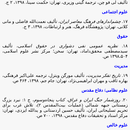
تألیف لی فو چن، ترجمة گیتی وزیری، تهران: حکمت سینا، ۱۳۹۸، ۲ ج.
علوم اجتماعی
۱۷.
چشم‌اندازهای فرهنگ معاصر ایران
، تألیف نعمت‌الله فاضلی و مانی
کلانی، تهران: پژوهشگاه فرهگ، هنر و ارتباطات، ۱۳۹۸، ۳ ج.
حقوق
۱۸.
نظریه عمومی نفی دشواری در حقوق اسلامی
، تألیف
سیدمصطفی محقق‌داماد،‌ تهران: سخن؛ مرکز نشر علوم اسلامی،
‌۱۳۹۸،‌۵۰۴ ص.
مدیریت
۱۹.
تاریخ تفکر مدیریت
،‌ تألیف مورگن ویتزل، ترجمه علی‌اکبر فرهنگی،
بهاره ثاقب و مهران ابراهیمی‌نژاد، تهران: جام جم، ‌۱۳۹۸، ۴۶۴ ص.
علوم نظامی/ دفاع مقدس
۲۰.
روزشمار جنگ ایران و عراق، کتاب پنجاه‌وسوم
، ج ۱: نبرد بزرگ
زمستانی جبهه شمالی (عملیات بیت‌المقدس ۲)، تلاش غرب برای
تحریم تسلیحاتی ایران، تألیف حسین اردستانی و یدالله ایزدی، تهران:
مرکز اسناد و تحقیقات دفاع مقدس، ۱۳۹۸، ۷۰۰ ص.
علوم خالص