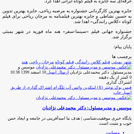
حرفه‌ای سه جایزه به فیلم کوتاه ایرانی اهدا کرد.
جایزه بهترین کارگردانی جشنواره به مرضیه ریاحی، جایزه بهترین تدوین
به حسین نشاطی و جایزه بهترین فیلمنامه به مرجان ریاحی برای فیلم
کوتاه «کلاس رانندگی» اهدا شد.
جشنواره جهانی فیلم «سینما-سفر» هند ماه فوریه در شهر بمبئی
برگزار شد.
پایان پیام/
برچسب ها
شهر بمبئی
فیلم کلاس رانندگی
فیلم کوتاه
مرجان ریاحی
هند
موسس و
مدیرمسئول: دکتر محمدعلی نژادیان
ارسال ایمیل
10 اسفند 1399 10:38
0
کمتر از یک دقیقه
اشتراک گذاری
فیس بوک
توئیتر (X)
لینکدین
واتس آپ
تلگرام
اشتراک گذاری از طریق
ایمیل
چاپ
موسس و مدیرمسئول: دکتر محمدعلی نژادیان
پایگاه خبری موفقیت‌شناسی | هدف ما امیدآفرینی در جامعه و ایجاد حس
خوب و مثبت است.
وبسایت