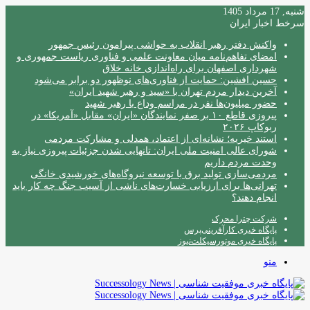
شنبه, 17 مرداد 1405
سرخط اخبار ایران
واکنش دفتر رهبر انقلاب به حواشی پیرامون رئیس جمهور
امضای تفاهم‌نامه میان معاونت علمی و فناوری ریاست جمهوری و
شهرداری اصفهان برای راه‌اندازی خانه خلاق
حسین افشین: حمایت از فناوری‌های نوظهور دو برابر می‌شود
آخرین دیدار مردم تهران با «سید و رهبر شهید ایران»
حضور میلیون‌ها نفر در مراسم وداع با رهبر شهید
پیروزی قاطع ۱۰ بر صفر نمایندگان «ایران» مقابل «آمریکا» در
ربوکاپ ۲۰۲۶
استند خیریه؛ نشانه‌ای از اعتماد، همدلی و مشارکت مردمی
شورای عالی امنیت ملی ایران: تانهایی شدن جزئیات پیروزی نیاز به
وحدت مردم داریم
مردمی‌سازی تولید برق با توسعه نیروگاه‌های خورشیدی خانگی
تهرانی‌ها برای ارزیابی خسارت‌های ناشی از آسیب جنگ چه کار باید
انجام دهند؟
شرکت چترا محرک
پایگاه خبری کارآفرینی‌پرس
پایگاه خبری موتورسیکلت‌نیوز
منو