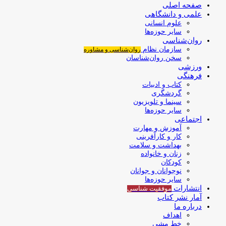
صفحه اصلی
علمی و دانشگاهی
علوم انسانی
سایر حوزه‌ها
روان‌شناسی
سازمان نظام
روان‌شناسی و مشاوره
سخن روان‌شناسان
ورزشی
فرهنگی
کتاب و ادبیات
گردشگری
سینما و تلویزیون
سایر حوزه‌ها
اجتماعی
آموزش و مهارت
کار و کارآفرینی
بهداشت و سلامت
زنان و خانواده
کودکان
نوجوانان و جوانان
سایر حوزه‌ها
انتشارات
موفقیت‌ شناسی
آمار نشر کتاب
درباره ما
اهداف
خط مشی