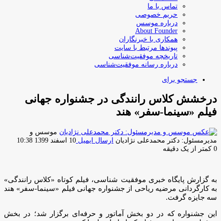
تماس با ما
حریم خصوصی
درباره موسس
About Founder
همکاری با خبرنگاران
پیوندها مرتبط با سایت
تاریخچه موفقیت‌شناسی
درباره رسانه موفقیت‌شناسی
جستجو برای
درخشش کلاس رانندگی در جشنواره جهانی
فیلم «سینما-سفر» هند
موسس و
مدیرمسئول: دکتر محمدعلی نژادیان
ارسال ایمیل
10 اسفند 1399 10:38
0
کمتر از یک دقیقه
به گزارش پایگاه خبری موفقیت شناسی، فیلم کوتاه «کلاس رانندگی»
به کارگردانی مرضیه ریاحی از جشنواره جهانی فیلم «سینما-سفر» هند
سه جایزه گرفت.
این جشنواره که در دو بخش آماتور و حرفه‌ای برگزار شد؛ در بخش